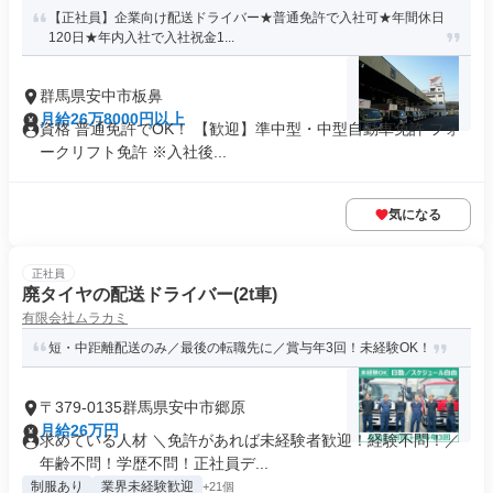
【正社員】企業向け配送ドライバー★普通免許で入社可★年間休日
120日★年内入社で入社祝金1...
群馬県安中市板鼻
月給26万8000円以上
資格 普通免許でOK！ 【歓迎】準中型・中型自動車免許 フォ
ークリフト免許 ※入社後...
気になる
正社員
廃タイヤの配送ドライバー(2t車)
有限会社ムラカミ
短・中距離配送のみ／最後の転職先に／賞与年3回！未経験OK！
〒379-0135群馬県安中市郷原
月給26万円
求めている人材 ＼免許があれば未経験者歓迎！経験不問！／
年齢不問！学歴不問！正社員デ...
制服あり
業界未経験歓迎
+21個