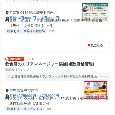
〒379-0112群馬県安中市岩井
月給24万3000円～34万3000円
資格 【必須】 ＊普通自動車運転免許 ＊自動車検査員資格
【男性・女性活躍中】 ＊学...
制服あり
業界未経験歓迎
+17個
気になる
正社員
飲食店のエリアマネージャー候補(複数店舗管理)
株式会社プレナス
店舗責任者経験必須！フルフレックス制✨充実した福利厚生あり✨
群馬県安中市原市
月給42万5000円～47万2000円
求めている人材 ＜応募条件＞ ✅65歳未満（定年のため） ✅普
通自動車免許（AT限定可...
制服あり
ランチタイム
+29個