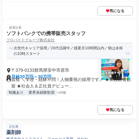
気になる
派遣社員
ソフトバンクでの携帯販売スタッフ
プロバイドグループ株式会社
次世代キャリア採用／20代活躍中／残業月10時間以内／朝は余裕
の10時スタート
〒379-0133群馬県安中市原市
月給20万円～30万円
資格 ＼学歴・経験不問！人物重視の採用です／ ★未経験者歓
迎 ★社会人＆正社員デビュー...
制服あり
業界未経験歓迎
+26個
気になる
正社員
薬剤師