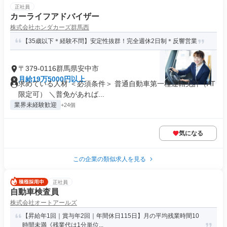
正社員
カーライフアドバイザー
株式会社ホンダカーズ群馬西
【35歳以下＊経験不問】安定性抜群！完全週休2日制＊反響営業
〒379-0116群馬県安中市
月給19万5000円以上
求めている人材 ＜必須条件＞ 普通自動車第一種運転免許（AT
限定可） ＼普免があれば...
業界未経験歓迎
+24個
気になる
この企業の類似求人を見る
正社員
自動車検査員
株式会社オートアールズ
【昇給年1回｜賞与年2回｜年間休日115日】月の平均残業時間10
時間未満《残業代は1分単位...