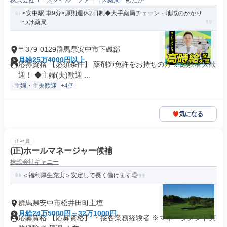
株式会社ユニスマイル ファーコス薬局 めだか
<安中駅 車9分>原則週休2日制◆大手薬局チェーン・地域のかかり
つけ薬局
〒379-0129群馬県安中市下磯部
月給25万4000円以上
応募資格 【必須条件】 薬剤師免許をお持ちの方 ※経験者大歓
迎！ ◆主婦(夫)歓迎 ...
主婦・主夫歓迎
+4個
気になる
正社員
(正)ホールマネージャー候補
株式会社キャニー
＜福利厚生充実＞安定して長く働けます◎
群馬県安中市松井田町土塩
月給24万5000円～32万1000円
応募資格 【応募資格】 ・接客業務経験者 ※マネージメント実