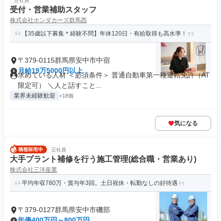
正社員
受付・営業補助スタッフ
株式会社ホンダカーズ群馬西
【35歳以下募集＊経験不問】年休120日・有給取得も高水準！
〒379-0115群馬県安中市中宿
月給19万5000円以上
求めている人材 ＜必須条件＞ 普通自動車第一種運転免許（AT
限定可） ＼人と話すこと...
業界未経験歓迎
+18個
気になる
正社員
大手プラント補修を行う施工管理(総合職・営業あり)
株式会社三洋産業
平均年収780万・賞与年3回。土日祝休・転勤なしの好待遇
〒379-0127群馬県安中市磯部
年俸400万円～800万円