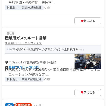
学歴不問・年齢不問・経験不...
制服あり
業界未経験歓迎
+23個
気になる
正社員
産業用ガスのルート営業
株式会社ヒューマンウェイブ
✅未経験OK✨既存顧客への訪問がメイン✨土日祝休み✨
〒379-0129群馬県安中市下磯部
月給26万円～32万円
求めている人材 ⭐未経験OK⭐ 要普通自動車運転免許 ・コミュ
ニケーションが得意な方 ...
制服あり
業界未経験歓迎
+33個
気になる
NEW
正社員