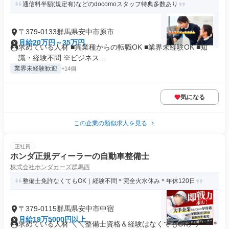
通信料半額(規定有)などのdocomoスタッフ特典多数あり
〒379-0133群馬県安中市原市
月給20万円～35万円
求めている人材 ■異業種からの転職OK ■業界未経験OK ■知
識・経験不問 ※ビジネス...
業界未経験歓迎
+14個
気になる
この企業の類似求人を見る
正社員
ホンダ正規ディーラーの自動車整備士
株式会社ホンダカーズ群馬西
整備士免許なくてもOK｜経験不問＊完全火水休み＊年休120日
〒379-0115群馬県安中市中宿
月給19万5000円以上
求めている人材 ＼＼整備士資格＆経験はなくてもOK／／ ＊＊