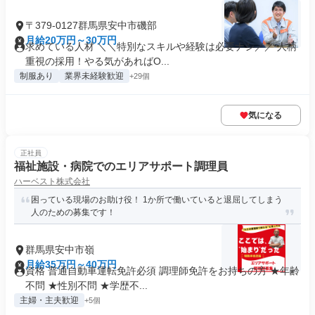
〒379-0127群馬県安中市磯部
月給20万円～30万円
求めている人材 ＼＼特別なスキルや経験は必要ナシ／／ 人柄
重視の採用！やる気があればO...
制服あり
業界未経験歓迎
+29個
気になる
正社員
福祉施設・病院でのエリアサポート調理員
ハーベスト株式会社
困っている現場のお助け役！ 1か所で働いていると退屈してしまう
人のための募集です！
群馬県安中市嶺
月給35万円～40万円
資格 普通自動車運転免許必須 調理師免許をお持ちの方 ★年齢
不問 ★性別不問 ★学歴不...
主婦・主夫歓迎
+5個