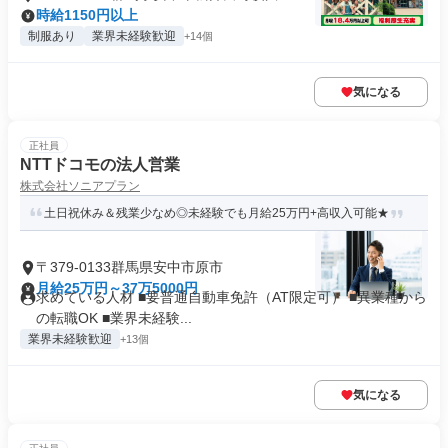
時給1150円以上
制服あり
業界未経験歓迎
+14個
気になる
正社員
NTTドコモの法人営業
株式会社ソニアプラン
土日祝休み＆残業少なめ◎未経験でも月給25万円+高収入可能★
〒379-0133群馬県安中市原市
月給25万円～37万5000円
求めている人材 ■要普通自動車免許（AT限定可） ■異業種から
の転職OK ■業界未経験...
業界未経験歓迎
+13個
気になる