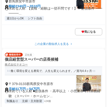
群馬県安中市原市
時給2340円～3510円
求める人材: 【資格・経験は一切不問です！】 ✅必須条件 ━━
━━━...
週1日からOK
シフト自由
気になる
この企業の類似求人を見る
正社員
個店経営型スーパーの店長候補
株式会社ヤオコー
働く環境を変える勇気で、人生も変えられます。／賞与4.4ヶ月
〒379-0133群馬県安中市原市
月給31万円～54万円
求めている人材 ■必須条件 ・高卒以上 ・小売業界での実務経
験 （スーパー・ホームセン...
制服あり
主婦・主夫歓迎
+24個