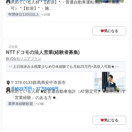
求めている人材 *【必須】* ・普通自動車運転免許（AT限定
可） *【歓迎】* ・施...
年間休日120日以上
+15個
気になる
正社員
NTTドコモの法人営業(経験者募集)
株式会社ソニアプラン
土日祝休み＆残業少なめ◎未経験でも月給25万円+高収入可能★
〒379-0133群馬県安中市原市
月給25万円～37万5000円
求めている人材 ■要普通自動車免許（AT限定可） ■業界問わず
「営業経験」のある方 ■...
業界未経験歓迎
+13個
気になる