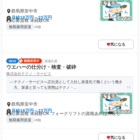
群馬県安中市
月給18万円～23万円
応募資格 未経験OK
無期雇用派遣
+8個
気になる
NEW
派遣社員
ウエハーの仕分け・検査・破砕
株式会社テクノ・サービス
テクノ・サービスへ正社員として入社し派遣先で働くという働き
方。派遣と言っても実態はテクノ・...
群馬県安中市
月給18万円～23万円
応募資格 未経験OK フォークリフトの資格あれば尚良し
無期雇用派遣
+8個
気になる