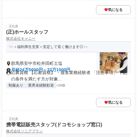
気になる
正社員
(正)ホールスタッフ
株式会社キャニー
＜福利厚生充実＞安定して長く働けます◎
群馬県安中市松井田町土塩
月給24万5000円～32万1000円
応募資格 【応募資格】 ・接客業務経験者 「注意事項」 下記
の条件を満たす方が対象...
制服あり
業界未経験歓迎
+29個
気になる
正社員
携帯電話販売スタッフ(ドコモショップ窓口)
株式会社ソニアプラン