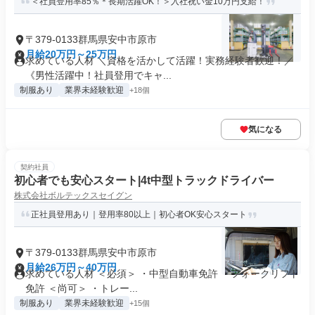
＜社員登用率85％＊長期活躍OK！＞入社祝い金10万円支給！
〒379-0133群馬県安中市原市
月給20万円～25万円
求めている人材 ＼資格を活かして活躍！実務経験者歓迎！／
《男性活躍中！社員登用でキャ...
制服あり
業界未経験歓迎
+18個
気になる
契約社員
初心者でも安心スタート|4t中型トラックドライバー
株式会社ボルテックスセイグン
正社員登用あり｜登用率80以上｜初心者OK安心スタート
〒379-0133群馬県安中市原市
月給26万円～40万円
求めている人材 ＜必須＞ ・中型自動車免許 ・フォークリフト
免許 ＜尚可＞ ・トレー...
制服あり
業界未経験歓迎
+15個