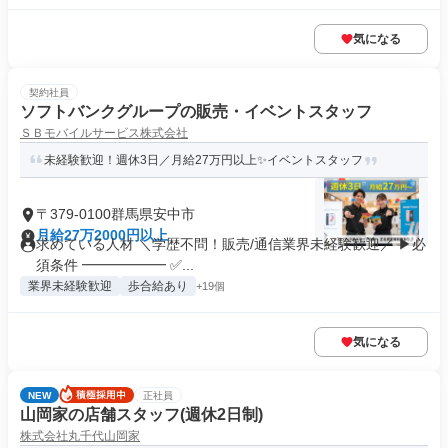
気になる
契約社員
ソフトバンクグループの販売・イベントスタッフ
ＳＢモバイルサービス株式会社
未経験歓迎！週休3日／月給27万円以上✨イベントスタッフ
〒379-0100群馬県安中市
月給27万2000円以上
求めている人材 ＼学歴不問！販売/通信業界未経験歓迎／ ▶必
須条件 ━━━━━━ ✅...
業界未経験歓迎
歩合給あり
+19個
気になる
NEW
正社員
山岡家の店舗スタッフ(週休2日制)
株式会社丸千代山岡家