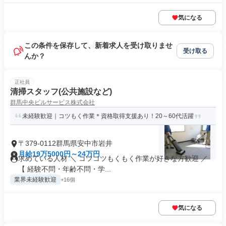
気になる
この条件を保存して、新着求人を受け取りませ
受け取る
んか？
正社員
清掃スタッフ(公共施設など)
群馬中央ビルサービス株式会社
未経験歓迎｜コツもく作業＊資格取得支援あり！20～60代活躍
〒379-0112群馬県安中市岩井
月給19万5000円～24万円
求めている人材 ＼ コツコツもくもく作業が好きな方歓迎 ／
【 経験不問・年齢不問・学...
業界未経験歓迎
+16個
気になる