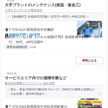
正社員
大手プラントのメンテナンス(保温・板金工)
三洋テクノサービス株式会社
【未経験可】年収600万可能！月25万〜50万＋年休120日
〒379-0127群馬県安中市磯部
月給25万円～50万円
求めている人材 【スキル/経験不問】未経験者大歓迎!! ・20
代、30代、40代活躍中...
業界未経験歓迎
+20個
気になる
契約社員
サービスエリア内での清掃作業など
株式会社関東エリアクリーン 佐久支所
安心・安定のNEXCO東日本グループ！ SA内での簡単な清掃など
のお仕事！ 賞与年2回あり...
〒379-0301群馬県安中市松井田町横川