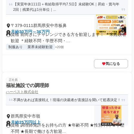
【実質年休111日＋有給取得平均7.5日】未経験OK｜昇給・賞与年
2回｜残業代は1分単位｜...
〒379-0111群馬県安中市板鼻
月給30万円～36万円
資格 前向きにチャレンジできる方を歓迎します！ ＊未経験者
歓迎 ＊経験不問・学歴不問・...
制服あり
業界未経験歓迎
+20個
気になる
正社員
福祉施設での調理師
ハーベスト株式会社
不満があれば直接戦え！現場の決裁者が直接話を聞いて処遇決定！
群馬県安中市嶺
月給25万円以上
資格 調理師免許をお持ちの方 ★年齢不問 ★性別不問 ★学歴
不問 ★長期で働ける方歓迎...