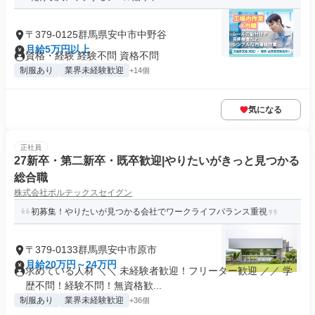
〒379-0125群馬県安中市中野谷
月給5万円以上
資格・経験 経験不問 資格不問
制服あり
業界未経験歓迎
+14個
気になる
正社員
27新卒・第二新卒・既卒歓迎|やりたいがきっと見つかる
総合職
株式会社ボルテックスセイグン
初募集！やりたいが見つかる会社でワークライフバランス重視
〒379-0133群馬県安中市原市
月給20万円～24万円
求めている人材 ＼＼ 未経験者歓迎！フリーター歓迎 ／／ 学
歴不問！経験不問！無資格歓...
制服あり
業界未経験歓迎
+36個