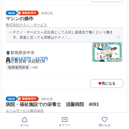
NEW
派遣社員
マシンの操作
株式会社テクノ・サービス
テクノ・サービスへ正社員として入社し派遣先で働くという働き
方。派遣と言っても実態はテクノ・...
群馬県安中市
月給18万円～23万円
応募資格 未経験OK
無期雇用派遣
+8個
気になる
NEW
契約社員
病院・福祉施設での栄養士 須藤病院 4091
エームサービス株式会社
＼あなたの栄養士免許が活かせる！／★年間休日122日★賞与年2
回＆正社員登用有★待遇充実の...
ホーム
オファー
気になる