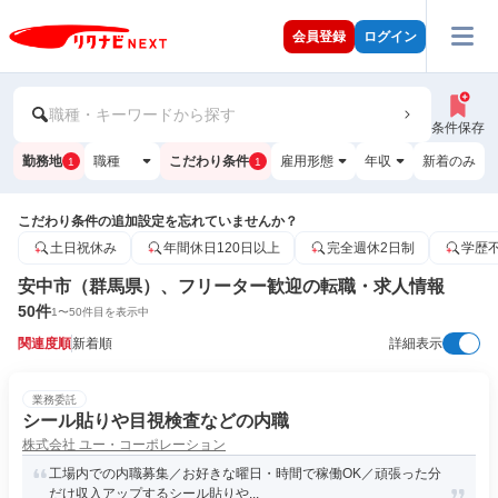
会員登録
ログイン
職種・キーワードから探す
条件保存
勤務地
職種
こだわり条件
雇用形態
年収
新着のみ
1
1
こだわり条件の追加設定を忘れていませんか？
土日祝休み
年間休日120日以上
完全週休2日制
学歴
安中市（群馬県）、フリーター歓迎の転職・求人情報
50
件
1
〜
50
件目を表示中
関連度順
新着順
詳細表示
業務委託
シール貼りや目視検査などの内職
株式会社 ユー・コーポレーション
工場内での内職募集／お好きな曜日・時間で稼働OK／頑張った分
だけ収入アップするシール貼りや...