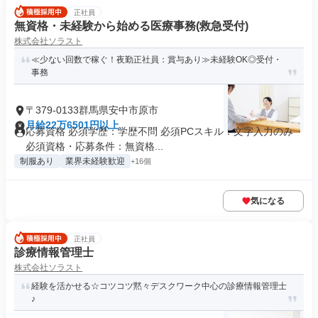
正社員
無資格・未経験から始める医療事務(救急受付)
株式会社ソラスト
≪少ない回数で稼ぐ！夜勤正社員：賞与あり≫未経験OK◎受付・
事務
〒379-0133群馬県安中市原市
月給22万6501円以上
応募資格 必須学歴：学歴不問 必須PCスキル：文字入力のみ
必須資格・応募条件：無資格...
制服あり
業界未経験歓迎
+16個
気になる
正社員
診療情報管理士
株式会社ソラスト
経験を活かせる☆コツコツ黙々デスクワーク中心の診療情報管理士
♪