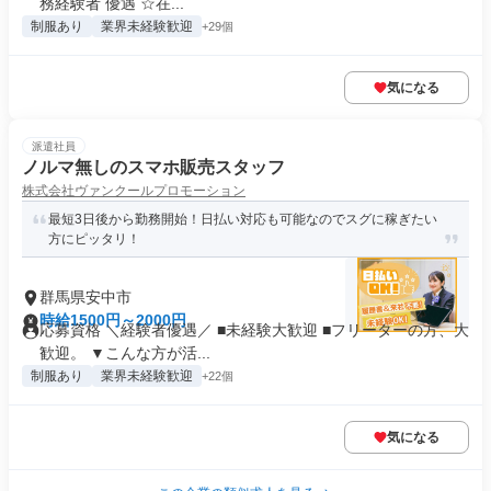
務経験者 優遇 ☆在...
制服あり
業界未経験歓迎
+29個
気になる
派遣社員
ノルマ無しのスマホ販売スタッフ
株式会社ヴァンクールプロモーション
最短3日後から勤務開始！日払い対応も可能なのでスグに稼ぎたい
方にピッタリ！
群馬県安中市
時給1500円～2000円
応募資格 ＼経験者優遇／ ■未経験大歓迎 ■フリーターの方、大
歓迎。 ▼こんな方が活...
制服あり
業界未経験歓迎
+22個
気になる