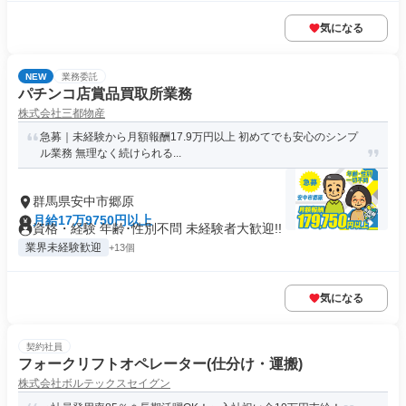
気になる
NEW
業務委託
パチンコ店賞品買取所業務
株式会社三都物産
急募｜未経験から月額報酬17.9万円以上 初めてでも安心のシンプ
ル業務 無理なく続けられる...
群馬県安中市郷原
月給17万9750円以上
資格・経験 年齢･性別不問 未経験者大歓迎!!
業界未経験歓迎
+13個
気になる
契約社員
フォークリフトオペレーター(仕分け・運搬)
株式会社ボルテックスセイグン