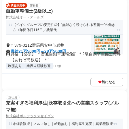
正社員
自動車整備士(2級以上)
株式会社オートアールズ
【ベイシグループの安定性◎】“無理なく続けられる整備士”の働き
方《年間休日115日／残業代...
〒379-0112群馬県安中市岩井
月給21万5000円～28万5000円
資格 【必須】 ＊普通自動車運転免許 ＊2級自動車整備士資格
【あれば尚歓迎】 ＊1...
制服あり
業界未経験歓迎
+17個
気になる
正社員
充実すぎる福利厚生|既存取引先への営業スタッフ(ノル
マ無)
株式会社ボルテックスセイグン
未経験歓迎｜ノルマ無し｜転勤無し｜福利厚生充実｜異業種歓迎