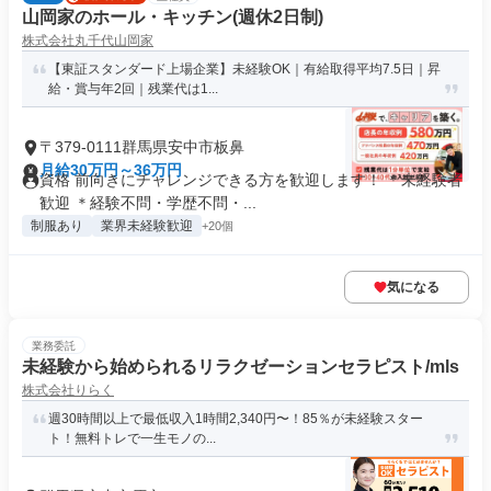
山岡家のホール・キッチン(週休2日制)
株式会社丸千代山岡家
【東証スタンダード上場企業】未経験OK｜有給取得平均7.5日｜昇
給・賞与年2回｜残業代は1...
〒379-0111群馬県安中市板鼻
月給30万円～36万円
資格 前向きにチャレンジできる方を歓迎します！ ＊未経験者
歓迎 ＊経験不問・学歴不問・...
制服あり
業界未経験歓迎
+20個
気になる
業務委託
未経験から始められるリラクゼーションセラピスト/mls
株式会社りらく
週30時間以上で最低収入1時間2,340円〜！85％が未経験スター
ト！無料トレで一生モノの...