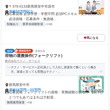
〒379-0133群馬県安中市原市
月給25万円以上
応募資格 必須学歴：学歴不問 必須PCスキル：文字入力のみ
必須資格・応募条件：無資格...
制服あり
業界未経験歓迎
+14個
気になる
NEW
派遣社員
荷物の運搬操作(フォークリフト)
株式会社テクノ・サービス
テクノ・サービスへ正社員として入社し派遣先で働くという働き
方。派遣と言っても実態はテクノ・...
群馬県安中市
月給18万円～23万円
応募資格 フォークリフトの資格・実務経験がある方 【以下ひ
とつでもあてはまれば大歓迎...
無期雇用派遣
+8個