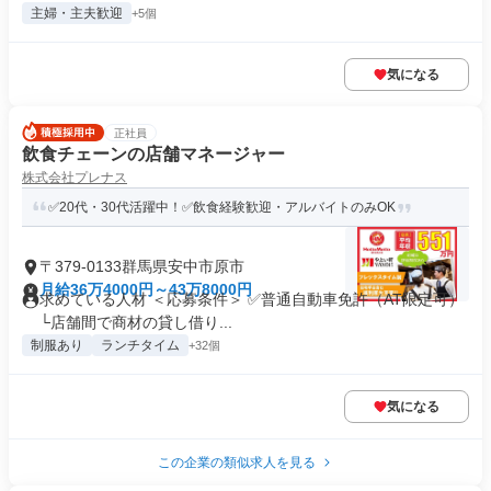
主婦・主夫歓迎
+5個
気になる
正社員
飲食チェーンの店舗マネージャー
株式会社プレナス
✅20代・30代活躍中！✅飲食経験歓迎・アルバイトのみOK
〒379-0133群馬県安中市原市
月給36万4000円～43万8000円
求めている人材 ＜応募条件＞ ✅普通自動車免許（AT限定可）
└店舗間で商材の貸し借り...
制服あり
ランチタイム
+32個
気になる
この企業の類似求人を見る