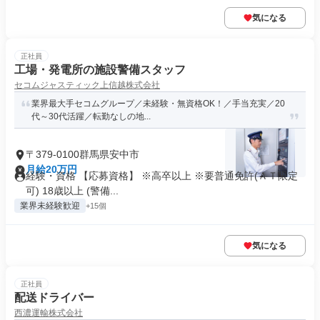
気になる
正社員
工場・発電所の施設警備スタッフ
セコムジャスティック上信越株式会社
業界最大手セコムグループ／未経験・無資格OK！／手当充実／20
代～30代活躍／転勤なしの地...
〒379-0100群馬県安中市
月給20万円
経験・資格 【応募資格】 ※高卒以上 ※要普通免許(ＡＴ限定
可) 18歳以上 (警備...
業界未経験歓迎
+15個
気になる
正社員
配送ドライバー
西濃運輸株式会社