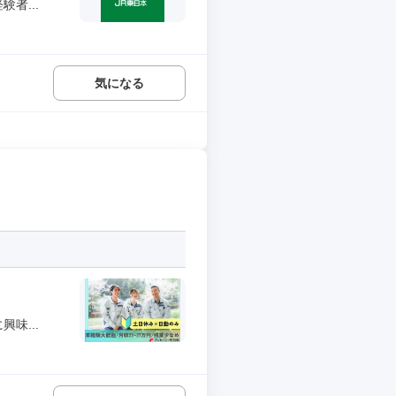
者...
気になる
味...