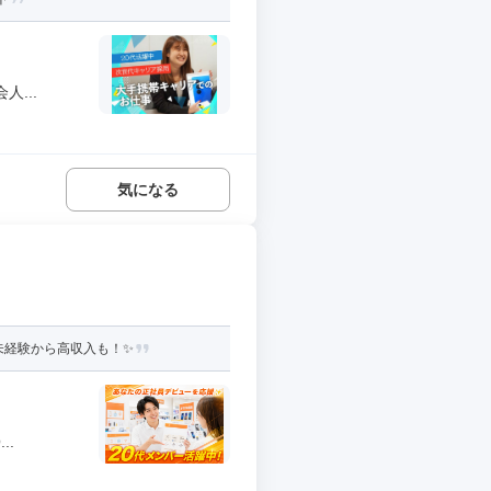
...
気になる
未経験から高収入も！✨
..