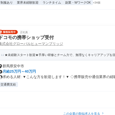
制服あり
業界未経験歓迎
ランチタイム
副業・WワークOK
+34個
正社員
ドコモの携帯ショップ受付
株式会社グローバルヒューマンブリッジ
★未経験スタート歓迎★手厚い研修とチーム力で、無理なくキャリアアップを目指
群馬県安中市
月給25万円～40万円
求める人材: ▼こんな方を歓迎します！▼ ◇携帯販売や通信業界の経験.
交通費支給
この企業の類似求人を見る