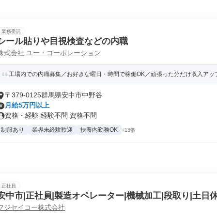
業務委託
シール貼りや目視検査などの内職
株式会社 ユー・コーポレーション
工場内での内職募集／お好きな曜日・時間で稼働OK／頑張った分だけ収入アッ
〒379-0125群馬県安中市中野谷
月給5万円以上
資格・経験 経験不問 資格不問
制服あり
業界未経験歓迎
扶養内勤務OK
+13個
正社員
安中市|正社員|製造オペレーター|機械加工|段取り|土日
フジセイコー株式会社