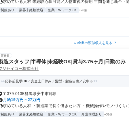
求めている人材 未経験応募可能／人物重視の採用 年間を通じ新卒・経験
制服あり
業界未経験歓迎
副業・WワークOK
+26個
この企業の類似求人を見る
正社員
製造スタッフ|半導体|未経験OK|賞与3.75ヶ月|日勤のみ
フジセイコー株式会社
応募前見学OK／完全土日休み／髪型・髪色自由／安中市
〒379-0135群馬県安中市郷原
月給19万円～27万円
求めている人材 ・製造業で長く働きたい方 ・機械操作やモノづくりに興
制服あり
業界未経験歓迎
副業・WワークOK
介護休暇あり
+31個