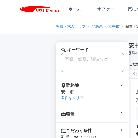
ホーム
オファー
気に
転職・求人トップ
/
群馬県
/
安中市
/
副業・
安
キーワード
9
件
1
こだ
勤務地
安中市
条件をクリア
職種
こだわり条件
副業・WワークOK