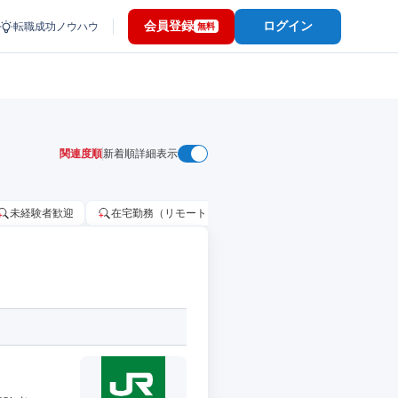
会員登録
ログイン
転職成功ノウハウ
無料
関連度順
新着順
詳細表示
未経験者歓迎
在宅勤務（リモートワーク）OK
家賃補助・住宅手当