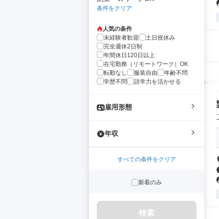
条件をクリア
人気の条件
未経験者歓迎
土日祝休み
完全週休2日制
年間休日120日以上
在宅勤務（リモートワーク）OK
転勤なし
服装自由
年齢不問
学歴不問
語学力を活かせる
雇用形態
年収
すべての条件をクリア
新着のみ
検索