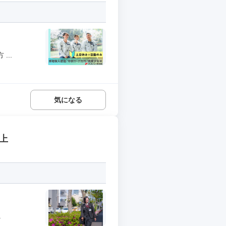
..
気になる
上
.