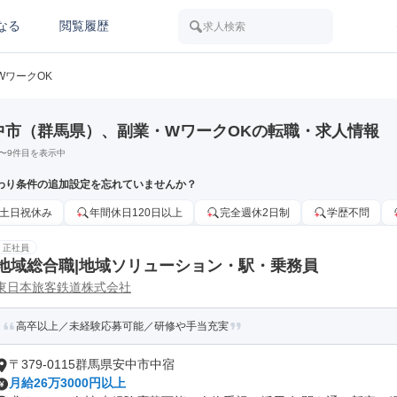
なる
閲覧履歴
求人検索
WワークOK
中市（群馬県）、副業・WワークOKの転職・求人情報
〜
9
件目を表示中
わり条件の追加設定を忘れていませんか？
土日祝休み
年間休日120日以上
完全週休2日制
学歴不問
正社員
地域総合職|地域ソリューション・駅・乗務員
東日本旅客鉄道株式会社
高卒以上／未経験応募可能／研修や手当充実
〒379-0115群馬県安中市中宿
月給26万3000円以上