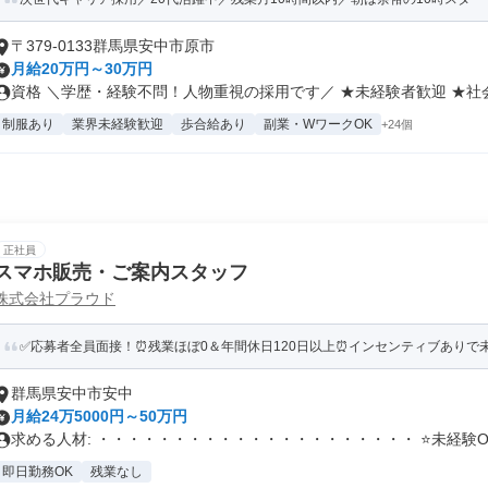
〒379-0133群馬県安中市原市
月給20万円～30万円
資格 ＼学歴・経験不問！人物重視の採用です／ ★未経験者歓迎 ★社会人
制服あり
業界未経験歓迎
歩合給あり
副業・WワークOK
+24個
正社員
スマホ販売・ご案内スタッフ
株式会社プラウド
✅応募者全員面接！⏰残業ほぼ0＆年間休日120日以上⏰インセンティブありで
群馬県安中市安中
月給24万5000円～50万円
求める人材: ・・・・・・・・・・・・・・・・・・・・・ ⭐未経験O.
即日勤務OK
残業なし