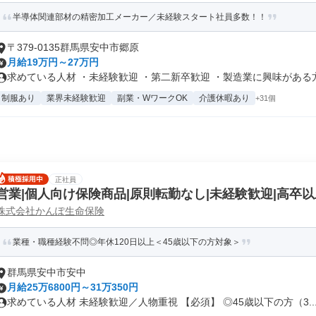
半導体関連部材の精密加工メーカー／未経験スタート社員多数！！
〒379-0135群馬県安中市郷原
月給19万円～27万円
求めている人材 ・未経験歓迎 ・第二新卒歓迎 ・製造業に興味がある方 .
制服あり
業界未経験歓迎
副業・WワークOK
介護休暇あり
+31個
正社員
営業|個人向け保険商品|原則転勤なし|未経験歓迎|高卒以
株式会社かんぽ生命保険
業種・職種経験不問◎年休120日以上＜45歳以下の方対象＞
群馬県安中市安中
月給25万6800円～31万350円
求めている人材 未経験歓迎／人物重視 【必須】 ◎45歳以下の方（3..