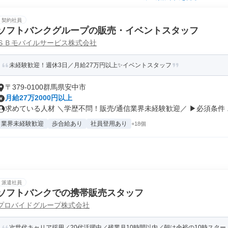
契約社員
ソフトバンクグループの販売・イベントスタッフ
ＳＢモバイルサービス株式会社
未経験歓迎！週休3日／月給27万円以上✨イベントスタッフ
〒379-0100群馬県安中市
月給27万2000円以上
求めている人材 ＼学歴不問！販売/通信業界未経験歓迎／ ▶必須条件 ..
業界未経験歓迎
歩合給あり
社員登用あり
+18個
派遣社員
ソフトバンクでの携帯販売スタッフ
プロバイドグループ株式会社
次世代キャリア採用／20代活躍中／残業月10時間以内／朝は余裕の10時スター