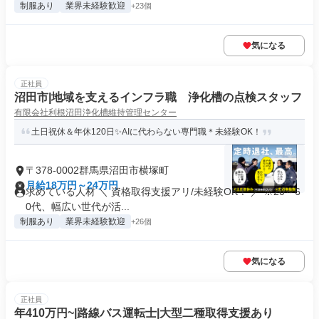
制服あり
業界未経験歓迎
+23個
気になる
正社員
沼田市|地域を支えるインフラ職 浄化槽の点検スタッフ
有限会社利根沼田浄化槽維持管理センター
土日祝休＆年休120日✨AIに代わらない専門職＊未経験OK！
〒378-0002群馬県沼田市横塚町
月給18万円～24万円
求めている人材 ＼ 資格取得支援アリ/未経験OK！ ／ ※20～6
0代、幅広い世代が活...
制服あり
業界未経験歓迎
+26個
気になる
正社員
年410万円~|路線バス運転士|大型二種取得支援あり