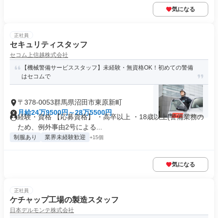
気になる
正社員
セキュリティスタッフ
セコム上信越株式会社
【機械警備サービススタッフ】未経験・無資格OK！初めての警備
はセコムで
〒378-0053群馬県沼田市東原新町
月給24万9500円～28万5500円
経験・資格 【応募資格】 ・高卒以上 ・18歳以上(警備業務の
ため、例外事由2号による...
制服あり
業界未経験歓迎
+15個
気になる
正社員
ケチャップ工場の製造スタッフ
日本デルモンテ株式会社