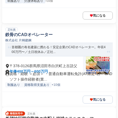
制服あり
介護休暇あり
+16個
気になる
正社員
鉄骨のCADオペレーター
株式会社 片桐建鋼
首都圏の有名建築に携わる！安定企業のCADオペレーター。年収4
00万円〜／土日祝休み／正社...
〒378-0126群馬県沼田市白沢町上古語父
年俸400万円～600万円
資格・経験 ＜必須＞ ・普通自動車運転免許(AT限定可) ・CAD
ソフト操作経験者(業...
制服あり
資格取得支援あり
+10個
気になる
正社員