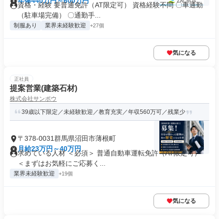
年俸440万円～600万円
資格・経験 要普通免許（AT限定可） 資格経験不問 〇車通勤
（駐車場完備） 〇通勤手...
制服あり
業界未経験歓迎
+27個
気になる
正社員
提案営業(建築石材)
株式会社サンポウ
39歳以下限定／未経験歓迎／教育充実／年収560万可／残業少
〒378-0031群馬県沼田市薄根町
月給23万円～40万円
求めている人材 ＜必須＞ 普通自動車運転免許（AT限定可）
＜まずはお気軽にご応募く...
業界未経験歓迎
+19個
気になる