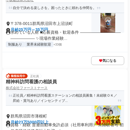
小坂建設株式会社
自分で決める楽しさを。困ったときに頼れる仲間を。
〒378-0011群馬県沼田市上沼須町
月給25万円～35万円
求めている人材 ■応募資格・歓迎条件 ――――――――――
―――――― ✨現場作業経験...
制服あり
業界未経験歓迎
+33個
気になる
正社員
精神科訪問看護の相談員
株式会社ファーストナース
正社員／精神科訪問看護ステーションの相談員募集！未経験ＯＫ／
昇給・賞与あり／インセンティブ...
群馬県沼田市薄根町
月給23万5000円以上
資格・経験 普通自動車免許必須（社用車利用） 未経験者可 初