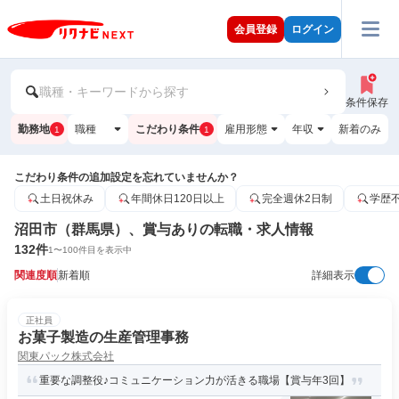
会員登録
ログイン
職種・キーワードから探す
条件保存
勤務地
職種
こだわり条件
雇用形態
年収
新着のみ
1
1
こだわり条件の追加設定を忘れていませんか？
土日祝休み
年間休日120日以上
完全週休2日制
学歴
沼田市（群馬県）、賞与ありの転職・求人情報
132
件
1
〜
100
件目を表示中
関連度順
新着順
詳細表示
正社員
お菓子製造の生産管理事務
関東パック株式会社
重要な調整役♪コミュニケーション力が活きる職場【賞与年3回】