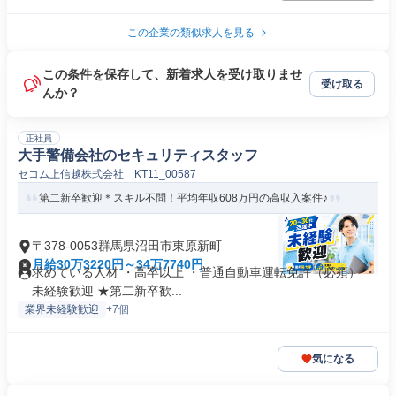
この企業の類似求人を見る
この条件を保存して、新着求人を受け取りませ
受け取る
んか？
正社員
大手警備会社のセキュリティスタッフ
セコム上信越株式会社 KT11_00587
第二新卒歓迎＊スキル不問！平均年収608万円の高収入案件♪
〒378-0053群馬県沼田市東原新町
月給30万3220円～34万7740円
求めている人材 ・高卒以上 ・普通自動車運転免許（必須） ・
未経験歓迎 ★第二新卒歓...
業界未経験歓迎
+7個
気になる