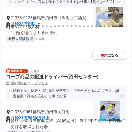
コンビニに並ぶ商品を作るワクワクするお仕事♪【賞与は年3回】
〒378-0126群馬県沼田市白沢町上古語父
月給23万円以上
求めている人材 ＊＊＊＊＊＊＊＊＊＊＊＊＊＊＊＊＊＊＊＊
＼ 働く理由は人それぞれ ...
業界未経験歓迎
+16個
気になる
正社員
コープ商品の配送ドライバー(沼田センター)
生活協同組合コープぐんま
転勤ナシ！待遇・福利厚生が充実！「プラチナくるみんプラス」認
定企業！誰もが安心して働ける環...
〒378-0061群馬県沼田市岡谷町
月給21万5950円以上
資格 ☆普通自動車免許（AT限定可） 2017年の3月12日以降に
免許を取得された場...