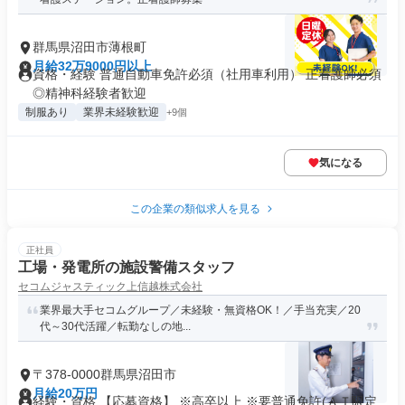
群馬県沼田市薄根町
月給32万9000円以上
資格・経験 普通自動車免許必須（社用車利用） 正看護師必須
◎精神科経験者歓迎
制服あり
業界未経験歓迎
+9個
気になる
この企業の類似求人を見る
正社員
工場・発電所の施設警備スタッフ
セコムジャスティック上信越株式会社
業界最大手セコムグループ／未経験・無資格OK！／手当充実／20
代～30代活躍／転勤なしの地...
〒378-0000群馬県沼田市
月給20万円
経験・資格 【応募資格】 ※高卒以上 ※要普通免許(ＡＴ限定