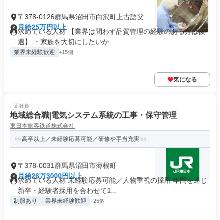
〒378-0126群馬県沼田市白沢町上古語父
月給25万円以上
求めている人材 【業界は問わず品質管理の経験のある方は優
遇】 ・家族を大切にしたいか...
業界未経験歓迎
+15個
気になる
正社員
地域総合職|電気システム系統の工事・保守管理
東日本旅客鉄道株式会社
高卒以上／未経験応募可能／研修や手当充実
〒378-0031群馬県沼田市薄根町
月給26万3000円以上
求めている人材 未経験応募可能／人物重視の採用 年間を通じ
新卒・経験者採用を合わせて1...
制服あり
業界未経験歓迎
+25個