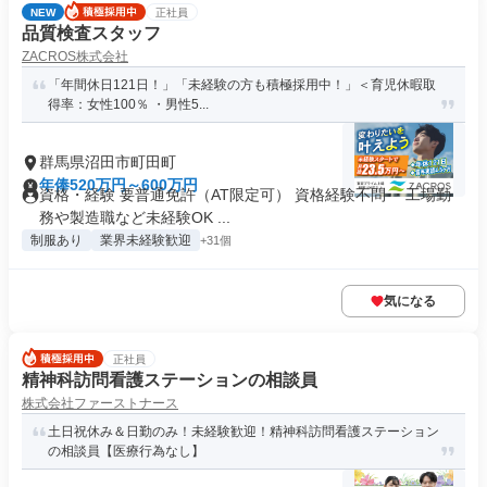
NEW
正社員
品質検査スタッフ
ZACROS株式会社
「年間休日121日！」「未経験の方も積極採用中！」＜育児休暇取
得率：女性100％ ・男性5...
群馬県沼田市町田町
年俸520万円～600万円
資格・経験 要普通免許（AT限定可） 資格経験不問 ・工場勤
務や製造職など未経験OK ...
制服あり
業界未経験歓迎
+31個
気になる
正社員
精神科訪問看護ステーションの相談員
株式会社ファーストナース
土日祝休み＆日勤のみ！未経験歓迎！精神科訪問看護ステーション
の相談員【医療行為なし】