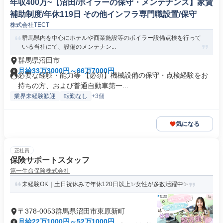
年収400万~【沼田/ボイラーの保守・メンテナンス】家賃
補助制度/年休119日 その他インフラ専門職設置/保守
株式会社TECT
群馬県内を中心にホテルや商業施設等のボイラー設備点検を行って
いる当社にて、設備のメンテナン...
群馬県沼田市
月給33万3000円～66万7000円
必要な経験・能力等 【必須】機械設備の保守・点検経験をお
持ちの方、および普通自動車第一...
業界未経験歓迎
転勤なし
+3個
気になる
正社員
保険サポートスタッフ
第一生命保険株式会社
未経験OK｜土日祝休みで年休120日以上✨女性が多数活躍中✨
〒378-0053群馬県沼田市東原新町
月給22万1000円～52万1000円