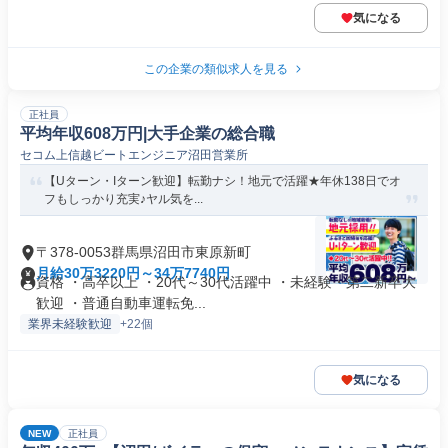
気になる
この企業の類似求人を見る
正社員
平均年収608万円|大手企業の総合職
セコム上信越ビートエンジニア沼田営業所
【Uターン・Iターン歓迎】転勤ナシ！地元で活躍★年休138日でオ
フもしっかり充実♪ヤル気を...
〒378-0053群馬県沼田市東原新町
月給30万3220円～34万7740円
資格 ・高卒以上 ・20代～30代活躍中 ・未経験・第二新卒大
歓迎 ・普通自動車運転免...
業界未経験歓迎
+22個
気になる
NEW
正社員