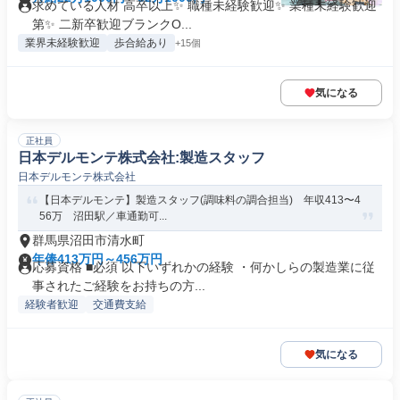
求めている人材 高卒以上✨ 職種未経験歓迎✨ 業種未経験歓迎
第✨ 二新卒歓迎ブランクO...
業界未経験歓迎
歩合給あり
+15個
気になる
正社員
日本デルモンテ株式会社:製造スタッフ
日本デルモンテ株式会社
【日本デルモンテ】製造スタッフ(調味料の調合担当) 年収413〜4
56万 沼田駅／車通勤可...
群馬県沼田市清水町
年俸413万円～456万円
応募資格 ■必須 以下いずれかの経験 ・何かしらの製造業に従
事されたご経験をお持ちの方...
経験者歓迎
交通費支給
気になる