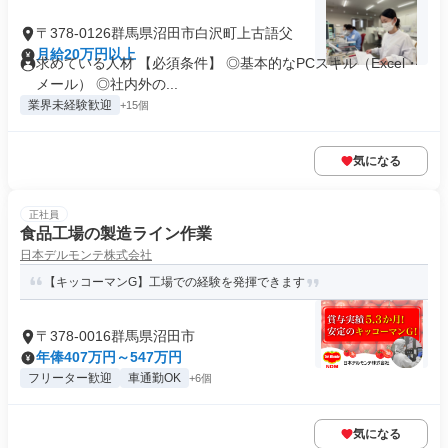
〒378-0126群馬県沼田市白沢町上古語父
月給20万円以上
求めている人材 【必須条件】 ◎基本的なPCスキル（Excel・
メール） ◎社内外の...
業界未経験歓迎
+15個
気になる
正社員
食品工場の製造ライン作業
日本デルモンテ株式会社
【キッコーマンG】工場での経験を発揮できます
〒378-0016群馬県沼田市
年俸407万円～547万円
フリーター歓迎
車通勤OK
+6個
気になる