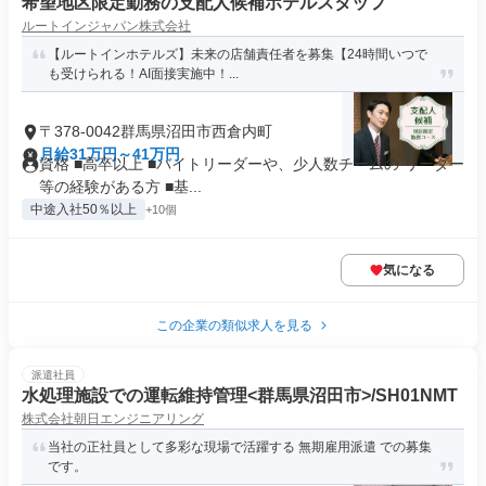
希望地区限定勤務の支配人候補ホテルスタッフ
ルートインジャパン株式会社
【ルートインホテルズ】未来の店舗責任者を募集【24時間いつで
も受けられる！AI面接実施中！...
〒378-0042群馬県沼田市西倉内町
月給31万円～41万円
資格 ■高卒以上 ■バイトリーダーや、少人数チームの リーダー
等の経験がある方 ■基...
中途入社50％以上
+10個
気になる
この企業の類似求人を見る
派遣社員
水処理施設での運転維持管理<群馬県沼田市>/SH01NMT
株式会社朝日エンジニアリング
当社の正社員として多彩な現場で活躍する 無期雇用派遣 での募集
です。