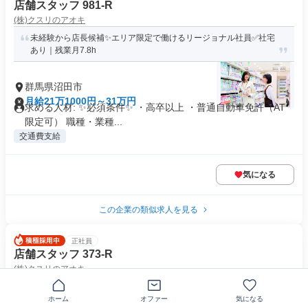
店舗スタッフ 981-R
(株)クスリのアオキ
未経験から店長候補✨エリア限定で働けるリージョナル社員✅社宅
あり｜残業月7.8h
群馬県沼田市
月給21万1000円～31万円
求める人材: ✨必須条件✨ ・高卒以上 ・普通自動車免許（AT
限定可） 職種・業種...
交通費支給
気になる
この企業の類似求人を見る
正社員
店舗スタッフ 373-R
(株)クスリのアオキ
未経験から店長候補✨エリア限定で働けるリージョナル社員✅社宅
あり｜残業月7.8h
ホーム
オファー
気になる