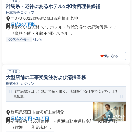
正社員
群馬県・老神にあるホテルの和食料理長候補
日本総合スタッフ
〒378-0322群馬県沼田市利根町老神
月給50万円以上
求めている人材 ＼＼ ホテル・旅館業界での経験優遇 ／／
《資格不問・年齢不問》スキル...
60代も応募可
+10個
気になる
正社員
大型店舗の工事受発注および清掃業務
株式会社カタウン
（群馬県沼田市）地元で長く働く。店舗を守る仕事で安定を。正社
員募集。
群馬県沼田市白沢町上古語父
月給20万円～28万円
応募資格 （必須条件） - 普通自動車運転免許（AT限定可）
（歓迎） - 業界未経...