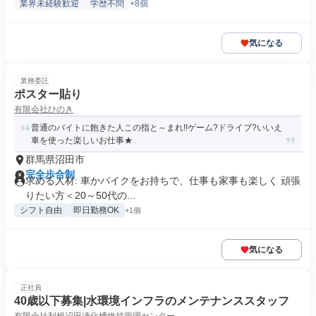
業界未経験歓迎
学歴不問
+8個
気になる
業務委託
ポスター貼り
有限会社ひのき
普通のバイトに飽きた人この指と～まれ!!ゲーム?ドライブ?いいえ
車を使った楽しいお仕事★
群馬県沼田市
完全歩合制
求める人材: 車かバイクをお持ちで、仕事も家事も楽しく 頑張
りたい方＜20～50代の...
シフト自由
即日勤務OK
+1個
気になる
正社員
40歳以下募集|水環境インフラのメンテナンススタッフ