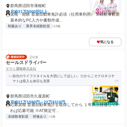
群馬県沼田市薄根町
月給21万5000円以上
資格・経験 普通自動車免許必須（社用車利用） 未経験者歓迎
基本的なPC入力や書類作成...
制服あり
業界未経験歓迎
+13個
気になる
正社員
セールスドライバー
ヤマト運輸株式会社
自分のライフスタイルを大切にしてほしい。だからこそクロネコヤ
マトは収入も休日も充実
群馬県沼田市久屋原町
月給21万1590円～22万4310円
応募資格 普通自動車免許を取得してから １年以上経過してい
れば応募可能 ※AT限定可...
未経験者歓迎
研修あり
+1個