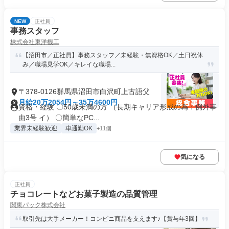
NEW
正社員
事務スタッフ
株式会社東洋機工
【沼田市／正社員】事務スタッフ／未経験・無資格OK／土日祝休
み／職場見学OK／キレイな職場...
〒378-0126群馬県沼田市白沢町上古語父
月給20万2054円～35万4600円
資格・経験 〇50歳未満の方 （長期キャリア形成の為：例外事
由3号 イ） 〇簡単なPC...
業界未経験歓迎
車通勤OK
+11個
気になる
正社員
チョコレートなどお菓子製造の品質管理
関東パック株式会社
取引先は大手メーカー！コンビニ商品を支えます♪【賞与年3回】