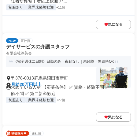
任者研修修了者以上歓迎 パ...
制服あり
業界未経験歓迎
+11個
気になる
NEW
正社員
デイサービスの介護スタッフ
有限会社深英会
《完全週休二日制》日勤のみ・夜勤なし｜未経験・無資格OK
〒378-0013群馬県沼田市新町
月給20万円以上
求めている人材 【応募条件】 ✅ 資格・経験不問 ✅ 学歴・年
齢不問 ✅ 第二新卒歓迎...
制服あり
業界未経験歓迎
+27個
気になる
正社員