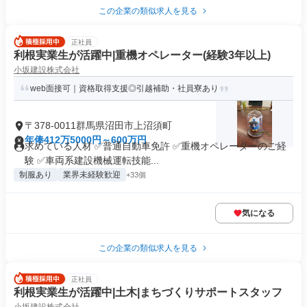
この企業の類似求人を見る
正社員
利根実業生が活躍中|重機オペレーター(経験3年以上)
小坂建設株式会社
web面接可｜資格取得支援◎引越補助・社員寮あり
〒378-0011群馬県沼田市上沼須町
年俸412万5000円～600万円
求めている人材 ✅普通自動車免許 ✅重機オペレーターのご経
験 ✅車両系建設機械運転技能...
制服あり
業界未経験歓迎
+33個
気になる
この企業の類似求人を見る
正社員
利根実業生が活躍中|土木|まちづくりサポートスタッフ