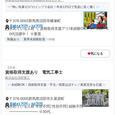
有限会社利根沼田浄化槽維持管理センター
“怖い先輩ゼロ”のインフラ会社！年休125日で気楽に長く働く
〒378-0002群馬県沼田市横塚町
月給18万円～24万円
求めている人材 ＼ 資格取得支援アリ/未経験OK！ ／ ※20～6
0代活躍中！ ※要普...
制服あり
業界未経験歓迎
+26個
気になる
正社員
資格取得支援あり 電気工事士
株式会社須田電工
未経験OK！資格取得支援・手当／残業ほぼナシ／家庭充実を応援
〒378-0005群馬県沼田市久屋原町
月給21万円～50万円
求めている人材 学歴不問│性別不問│経験不問 ━━━━━━━
━━━━━━━━ ※30代...