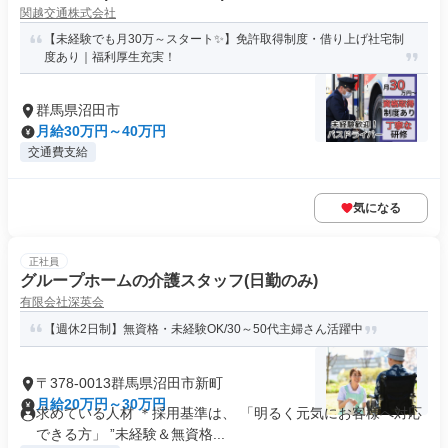
関越交通株式会社
【未経験でも月30万～スタート✨】免許取得制度・借り上げ社宅制
度あり｜福利厚生充実！
群馬県沼田市
月給30万円～40万円
交通費支給
気になる
正社員
グループホームの介護スタッフ(日勤のみ)
有限会社深英会
【週休2日制】無資格・未経験OK/30～50代主婦さん活躍中
〒378-0013群馬県沼田市新町
月給20万円～30万円
求めている人材 ＊採用基準は、 「明るく元気にお客様へ対応
できる方」 ”未経験＆無資格...