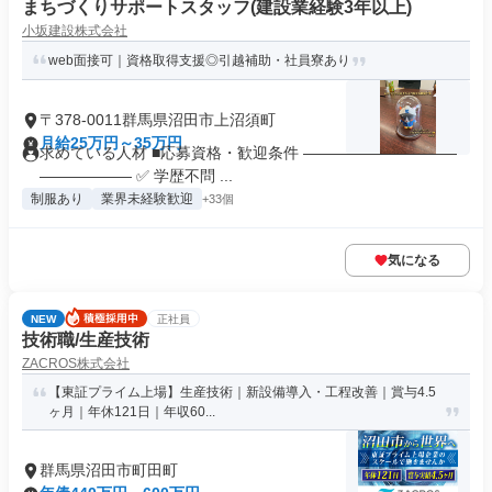
まちづくりサポートスタッフ(建設業経験3年以上)
小坂建設株式会社
web面接可｜資格取得支援◎引越補助・社員寮あり
〒378-0011群馬県沼田市上沼須町
月給25万円～35万円
求めている人材 ■応募資格・歓迎条件 ――――――――――
―――――― ✅ 学歴不問 ...
制服あり
業界未経験歓迎
+33個
気になる
NEW
正社員
技術職/生産技術
ZACROS株式会社
【東証プライム上場】生産技術｜新設備導入・工程改善｜賞与4.5
ヶ月｜年休121日｜年収60...
群馬県沼田市町田町