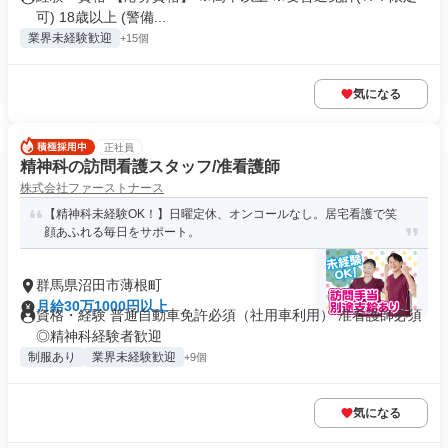
可) 18歳以上 (警備...
業界未経験歓迎
+15個
気になる
正社員
精神科の訪問看護スタッフ/准看護師
株式会社ファーストナース
【精神科未経験OK！】日曜定休、オンコールなし。居宅看護で笑
顔あふれる毎日をサポート。
群馬県沼田市薄根町
月給30万1000円以上
資格・経験 普通自動車免許必須（社用車利用） 准看護師必須
◎精神科経験者歓迎
制服あり
業界未経験歓迎
+9個
気になる