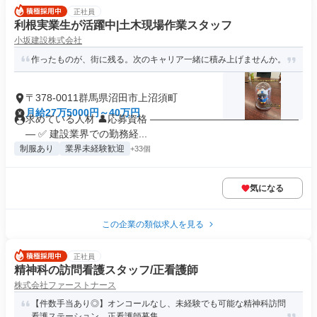
正社員
利根実業生が活躍中|土木現場作業スタッフ
小坂建設株式会社
作ったものが、街に残る。次のキャリア一緒に積み上げませんか。
〒378-0011群馬県沼田市上沼須町
月給27万5000円～40万円
求めている人材 👤応募資格 ―――――――――――――――
― ✅ 建設業界での勤務経...
制服あり
業界未経験歓迎
+33個
気になる
この企業の類似求人を見る
正社員
精神科の訪問看護スタッフ/正看護師
株式会社ファーストナース
【件数手当あり◎】オンコールなし、未経験でも可能な精神科訪問
看護ステーション。正看護師募集