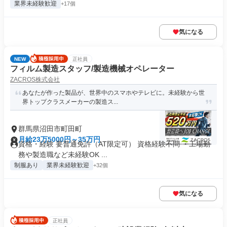
業界未経験歓迎
+17個
気になる
NEW
正社員
フィルム製造スタッフ/製造機械オペレーター
ZACROS株式会社
あなたが作った製品が、世界中のスマホやテレビに。未経験から世
界トップクラスメーカーの製造ス...
群馬県沼田市町田町
月給23万5000円～35万円
資格・経験 要普通免許（AT限定可） 資格経験不問 ・工場勤
務や製造職など未経験OK ...
制服あり
業界未経験歓迎
+32個
気になる
正社員