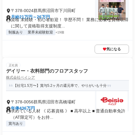
〒378-0024群馬県沼田市下川田町
月給21万円～26万円
資格 未経験・初心者歓迎！ 学歴不問！ 業務に必要な資格取得
に関して資格取得支援制度...
制服あり
業界未経験歓迎
+19個
気になる
正社員
デイリー・衣料部門のフロアスタッフ
株式会社ベイシア
【社宅1.5万〜】賞与5.2ヶ月の還元率で、やりがいも十分
〒378-0056群馬県沼田市高橋場町
年俸436万円
求めている人材 《 応募資格 》 ■ 高卒以上 ■ 普通自動車免許
（AT限定可）をお持...
賞与あり