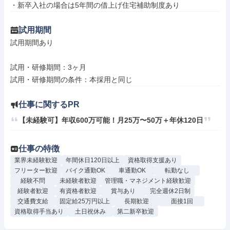
・新卒入社の場合は5年間の借上げ住宅補助制度あり
試用期間
試用期間あり

試用・研修期間：3ヶ月

仕事に関するPR
【未経験可】年収600万可能！月25万〜50万＋年休120日
仕事の特徴
業界未経験歓迎
年間休日120日以上
資格取得支援あり
フリーター歓迎
バイク通勤OK
車通勤OK
転勤なし
経験不問
未経験者歓迎
管理職・マネジメント経験歓迎
経験者歓迎
有資格者歓迎
賞与あり
完全週休2日制
交通費支給
固定給25万円以上
長期歓迎
面接1回
資格取得手当あり
土日祝休み
第二新卒歓迎