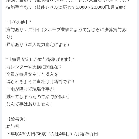
技能手当あり（技能レベルに応じて5,000～20,000円/月支給）

*【その他】*

賞与あり：年2回（グループ業績によってはさらに決算賞与あ
り）

昇給あり（本人能力査定による）

*【毎月安定した給与を稼げます】*

カレンダーや天候に関係なく

全員が毎月安定した収入を

得られるように当社は月給制です！

「雨が降って現場仕事が

減ってしまったので給与が低い」

なんて事はありません！

【給与例】

給与例

・年収430万円/36歳（入社4年目）/月給25万円
