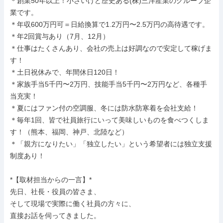
＊創業50年以上！小さいけど歴史ある(株)三洋産業のグループ企
業です。

＊年収600万円可＝日給換算で1.2万円〜2.5万円の高待遇です。

＊年2回賞与あり（7月、12月）

＊仕事はたくさんあり、会社の売上は好調なので安定して稼げま
す！

＊土日祝休みで、年間休日120日！

＊家族手当5千円〜2万円、技能手当5千円〜2万円など、各種手
当充実！

＊夏にはファン付の空調服、冬には防水防寒着を会社支給！

＊毎年1回、皆で社員旅行にいって美味しいものを食べつくしま
す！（熊本、福岡、神戸、北陸など）

＊「親方になりたい」「独立したい」という希望者には独立支援
制度あり！

*【取材担当からの一言】*

先日、社長・役員の皆さま、

そして現場で実際に働く社員の方々に、

直接お話を伺ってきました。
