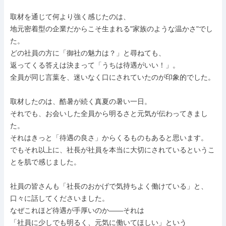
取材を通じて何より強く感じたのは、

地元密着型の企業だからこそ生まれる"家族のような温かさ"でし
た。

どの社員の方に「御社の魅力は？」と尋ねても、

返ってくる答えは決まって「うちは待遇がいい！」。

全員が同じ言葉を、迷いなく口にされていたのが印象的でした。

取材したのは、酷暑が続く真夏の暑い一日。

それでも、お会いした全員から明るさと元気が伝わってきまし
た。

それはきっと「待遇の良さ」からくるものもあると思います。

でもそれ以上に、社長が社員を本当に大切にされているというこ
とを肌で感じました。

社員の皆さんも「社長のおかげで気持ちよく働けている」と、

口々に話してくださいました。

なぜこれほど待遇が手厚いのか——それは

「社員に少しでも明るく、元気に働いてほしい」という
