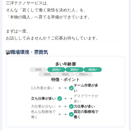
三洋テクノサービスは、

そんな「若くして働く覚悟を決めた人」を、

「本物の職人」へ育てる準備ができています。

まずは一度、

お話ししてみませんか？ご応募お待ちしています。
職場環境・雰囲気
多い年齢層
10
20
30
40
代
代
代
代
50
60
70
代
代
代〜
特徴・ポイント
チーム作業が多
1人作業が多い
い
デスクワークが
立ち仕事が多い
多い
力仕事が少ない
力仕事が多い
色んな勤務地で
固定の勤務地で
働く
働く