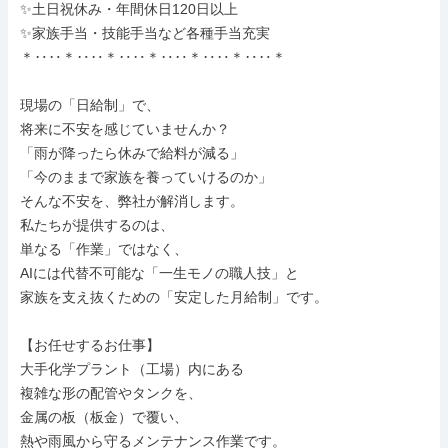
✨土日祝休み・年間休日120日以上

✨家族手当・技能手当など各種手当充実

＊‥‥＊‥‥＊‥‥＊‥‥＊‥‥＊‥‥＊

現場の「日給制」で、

将来に不安を感じていませんか？

「雨が降ったら休みで給料が減る」

「今のままで家族を養っていけるのか」

そんな不安を、弊社が解消します。

私たちが提供するのは、

単なる「作業」ではなく、

AIには代替不可能な「一生モノの職人技」と

家族を支え抜くための「安定した月給制」です。

【お任せするお仕事】

大手化学プラント（工場）内にある

複雑な形の配管やタンクを、

金属の板（板金）で覆い、

熱や雨風から守るメンテナンス作業です。
