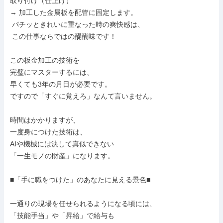
取り付け（仕上げ）

→ 加工した金属板を配管に固定します。

 パチッときれいに重なった時の爽快感は、

 この仕事ならではの醍醐味です！

この板金加工の技術を

完璧にマスターするには、

早くても3年の月日が必要です。

ですので「すぐに覚えろ」なんて言いません。

時間はかかりますが、

一度身につけた技術は、

AIや機械には決して真似できない

「一生モノの財産」になります。

■「手に職をつけた」のあなたに見える景色■

一通りの現場を任せられるようになる頃には、

「技能手当」や「昇給」で給与も
