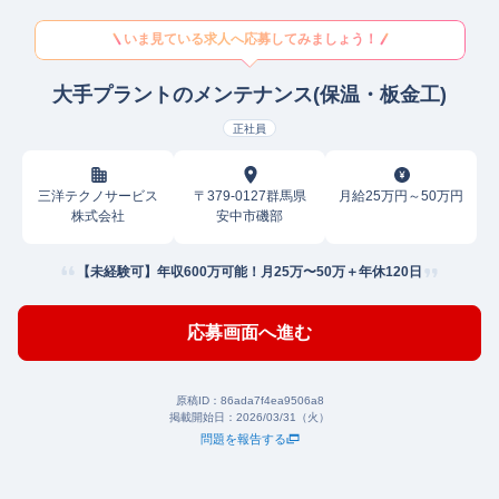
いま見ている求人へ応募してみましょう！
大手プラントのメンテナンス(保温・板金工)
正社員
三洋テクノサービス
〒379-0127群馬県
月給25万円～50万円
株式会社
安中市磯部
【未経験可】年収600万可能！月25万〜50万＋年休120日
応募画面へ進む
原稿ID：
86ada7f4ea9506a8
掲載開始日：
2026/03/31（火）
問題を報告する