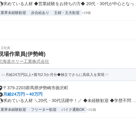
求めている人材 ◆営業経験をお持ちの方◆ 20代・30代が中心となっ..
業界未経験歓迎
歩合給あり
主婦・主夫歓迎
+19個
正社員
現場作業員(伊勢崎)
北海道ホリー工業株式会社
月給24万円以上+賞与2.5か月分◆独立でさらに高収入を実現
〒379-2203群馬県伊勢崎市曲沢町
月給24万円～40万円
求めている人材 ＼20代・30代活躍中！／ ◆未経験歓迎 ◆学歴不問 ...
業界未経験歓迎
フリーター歓迎
バイク通勤OK
+21個