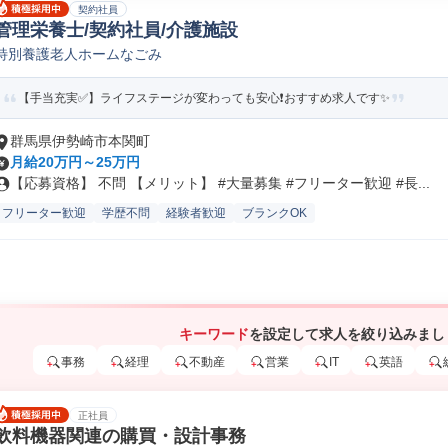
契約社員
管理栄養士/契約社員/介護施設
特別養護老人ホームなごみ
【手当充実✅️】ライフステージが変わっても安心❗️おすすめ求人です✨
群馬県伊勢崎市本関町
月給20万円～25万円
【応募資格】 不問 【メリット】 #大量募集 #フリーター歓迎 #長...
フリーター歓迎
学歴不問
経験者歓迎
ブランクOK
キーワード
を設定して求人を絞り込みまし
事務
経理
不動産
営業
IT
英語
正社員
飲料機器関連の購買・設計事務