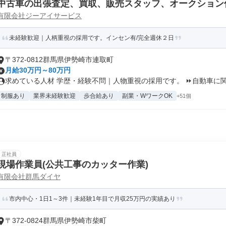
中古車の出張査定、買取、販売スタッフ、オークション
有限会社ジーアイサービス
未経験歓迎｜人柄重視の採用です。インセン有/完全週休２日
〒372-0812群馬県伊勢崎市連取町
月給30万円～80万円
求めている人材 学歴・経験不問｜人物重視の採用です。 ⏩自動車に関す
制服あり
業界未経験歓迎
歩合給あり
副業・WワークOK
+51個
正社員
現場作業員(公共工事のカッター作業)
有限会社群馬ダイヤ
市内中心・1日1～3件｜未経験1年目で月収25万円の実績あり
〒372-0824群馬県伊勢崎市柴町