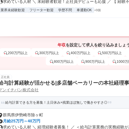
求めている人材 ＼ 未経験者歓迎！正社員デビューも応援 ／ 【 経験不.
業界未経験歓迎
フリーター歓迎
学歴不問
車通勤OK
+9個
年収
を設定して求人を絞り込みましょ
200万円以上
300万円以上
400万円以上
500万円以上
800万円以上
900万円以上
1000
正社員
給与計算経験が活かせる|多店舗ベーカリーの本社経理
グンイチパン株式会社
給与計算できる方を募集！土日休み×残業ほぼ無しで働きやすさ◎
群馬県伊勢崎市除ヶ町
月給25万円～40万円
求めている人材 ＼ 経理経験者募集！ ／ ＜給与計算業務の実務経験があ.