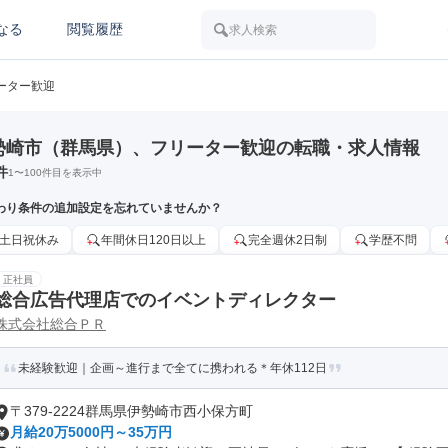
なる
閲覧履歴
求人検索
ーター歓迎
勢崎市（群馬県）、フリーター歓迎の転職・求人情報
件
1
〜
100
件目を表示中
わり条件の追加設定を忘れていませんか？
土日祝休み
年間休日120日以上
完全週休2日制
学歴不問
正社員
総合広告代理店でのイベントディレクター
株式会社総合ＰＲ
未経験歓迎｜企画～進行まで全てに携われる＊年休112日
〒379-2224群馬県伊勢崎市西小保方町
月給20万5000円～35万円