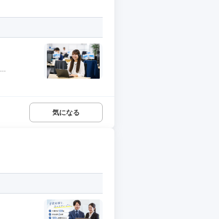
..
気になる