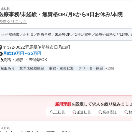
正社員
医療事務/未経験・無資格OK/月8から9日お休み/本院
古作クリニック
伊勢崎市／正社員／医療事務／未経験OK／女性活躍中／経験や資格などは問い
〒372-0022群馬県伊勢崎市日乃出町
月給19万円～25万円
資格・経験 ・未経験OK
制服あり
業界未経験歓迎
主婦・主夫歓迎
フリーター歓迎
+13個
雇用形態
を設定して求人を絞り込みまし
正社員
派遣社員
業務委託
契
正社員