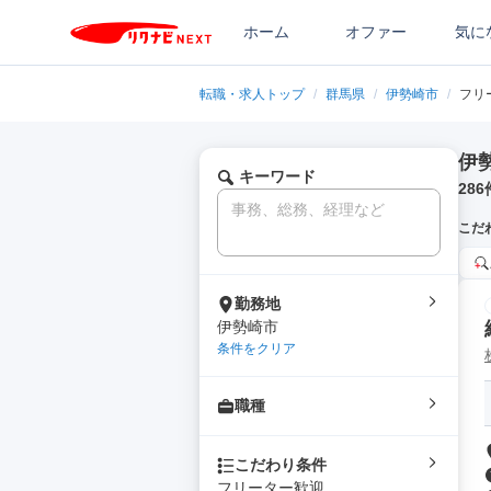
ホーム
オファー
気に
転職・求人トップ
/
群馬県
/
伊勢崎市
/
フリ
伊
キーワード
286
こだ
勤務地
伊勢崎市
条件をクリア
職種
こだわり条件
フリーター歓迎