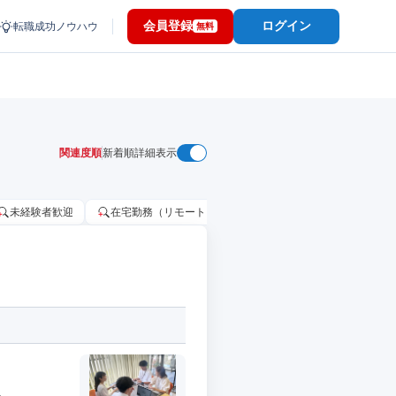
会員登録
ログイン
転職成功ノウハウ
無料
関連度順
新着順
詳細表示
未経験者歓迎
在宅勤務（リモートワーク）OK
家賃補助・住宅手当