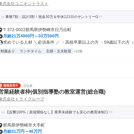
株式会社ユニオントラスト
事務7割：設計3割！祝金30万＆年休121日のサントリーG
〒372-0022群馬県伊勢崎市日乃出町
月給21万4000円～33万500円
求めている人材 ＼必須条件 ／ ・高校卒業以上の方 ・59歳以下の方（.
制服あり
ランチタイム
主婦・主夫歓迎
+22個
正社員
営業経験者枠|個別指導塾の教室運営(総合職)
株式会社トライグループ
【反響100%｜新規開拓なし】業界未経験でも安心の教育体制◎
群馬県伊勢崎市大手町
月給31万円～40万円