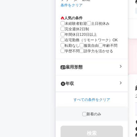
条件をクリア
人気の条件
未経験者歓迎
土日祝休み
完全週休2日制
年間休日120日以上
在宅勤務（リモートワーク）OK
転勤なし
服装自由
年齢不問
学歴不問
語学力を活かせる
雇用形態
年収
すべての条件をクリア
新着のみ
検索