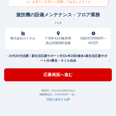
いま見ている求人へ応募してみましょう！
遊技機の設備メンテナンス・フロア業務
正社員
株式会社ロイヤル
〒509-4123岐阜県
月給26万5000円～
高山市国府町金桶
40万円
20代30代活躍！新生活応援サポート付◎●年2回8連休●新生活応援サポ
ート付●髪色・ネイル自由
応募画面へ進む
原稿ID：
31b7eec89f3c4d1a
掲載開始日：
2026/08/07（金）
問題を報告する