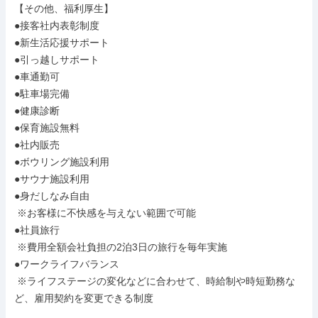
【その他、福利厚生】

●接客社内表彰制度

●新生活応援サポート

●引っ越しサポート

●車通勤可

●駐車場完備

●健康診断

●保育施設無料

●社内販売

●ボウリング施設利用

●サウナ施設利用

●身だしなみ自由

 ※お客様に不快感を与えない範囲で可能

●社員旅行

 ※費用全額会社負担の2泊3日の旅行を毎年実施

●ワークライフバランス

 ※ライフステージの変化などに合わせて、時給制や時短勤務な
ど、雇用契約を変更できる制度
