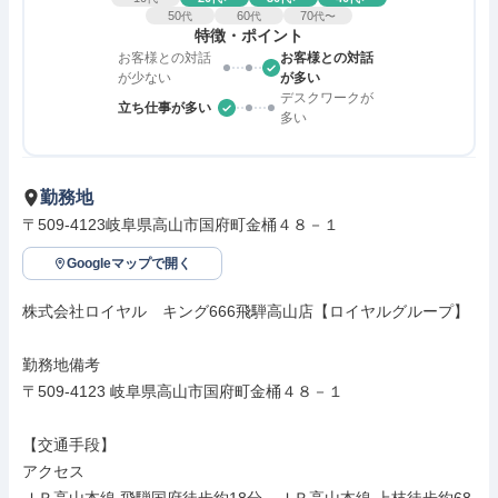
50
60
70
代
代
代〜
特徴・ポイント
お客様との対話
お客様との対話
が少ない
が多い
デスクワークが
立ち仕事が多い
多い
勤務地
〒509-4123岐阜県高山市国府町金桶４８－１
Googleマップで開く
株式会社ロイヤル　キング666飛騨高山店【ロイヤルグループ】

勤務地備考

〒509-4123 岐阜県高山市国府町金桶４８－１

【交通手段】

アクセス
