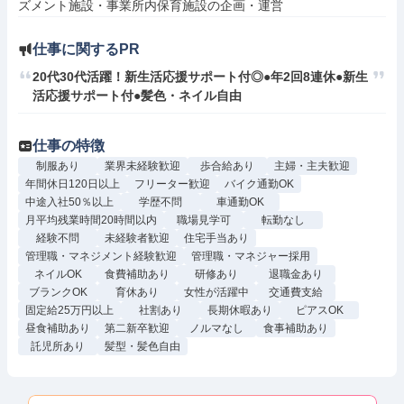
ズメント施設・事業所内保育施設の企画・運営
仕事に関するPR
20代30代活躍！新生活応援サポート付◎●年2回8連休●新生
活応援サポート付●髪色・ネイル自由
仕事の特徴
制服あり
業界未経験歓迎
歩合給あり
主婦・主夫歓迎
年間休日120日以上
フリーター歓迎
バイク通勤OK
中途入社50％以上
学歴不問
車通勤OK
月平均残業時間20時間以内
職場見学可
転勤なし
経験不問
未経験者歓迎
住宅手当あり
管理職・マネジメント経験歓迎
管理職・マネジャー採用
ネイルOK
食費補助あり
研修あり
退職金あり
ブランクOK
育休あり
女性が活躍中
交通費支給
固定給25万円以上
社割あり
長期休暇あり
ピアスOK
昼食補助あり
第二新卒歓迎
ノルマなし
食事補助あり
託児所あり
髪型・髪色自由