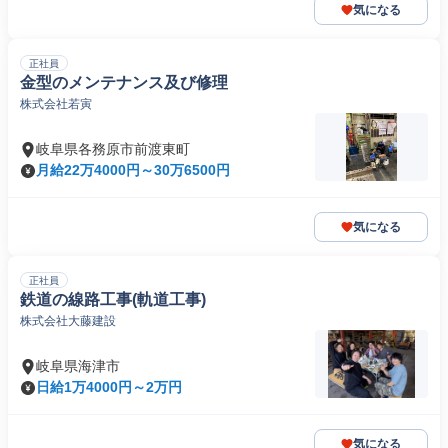
気になる
正社員
金型のメンテナンス及び修理
株式会社若寅
岐阜県各務原市前渡東町
月給22万4000円～30万6500円
気になる
正社員
鉄道の線路工事(軌道工事)
株式会社大藤建設
岐阜県海津市
日給1万4000円～2万円
気になる