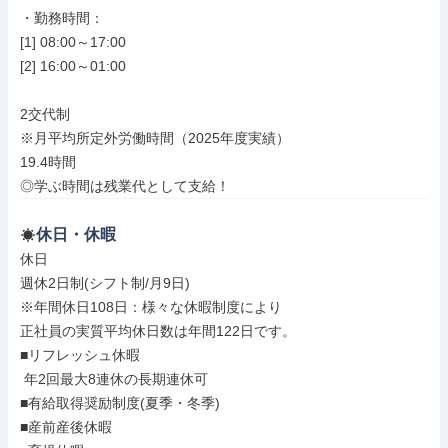
・勤務時間：

[1] 08:00～17:00

[2] 16:00～01:00

2交代制

※月平均所定外労働時間（2025年度実績）

19.4時間

◎学ぶ時間は残業代として支給！
休日・休暇
休日

週休2日制(シフト制/月9日)

※年間休日108日：様々な休暇制度により

正社員の実質平均休日数は年間122日です。

■リフレッシュ休暇

 年2回最大8連休の長期連休可

■有給取得奨励制度(夏季・冬季)

■産前産後休暇
