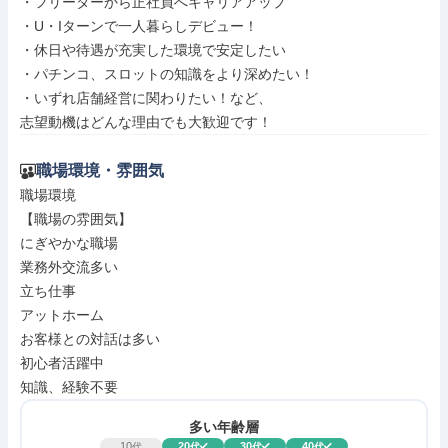
・フリーターから正社員へキャリアアップ

・U・Iターンで一人暮らしデビュー！

・休日や待遇が充実した環境で安定したい

・パチンコ、スロットの知識をより深めたい！

・いずれ店舗経営に関わりたい！など、

志望動機はどんな理由でも大歓迎です！
職場環境・雰囲気
職場環境

【職場の雰囲気】

にぎやかな職場

業務外交流多い

立ち仕事

アットホーム

お客様との対話は多い

初心者活躍中

知識、経験不要
多い年齢層
10
20
30
40
代
代
代
代