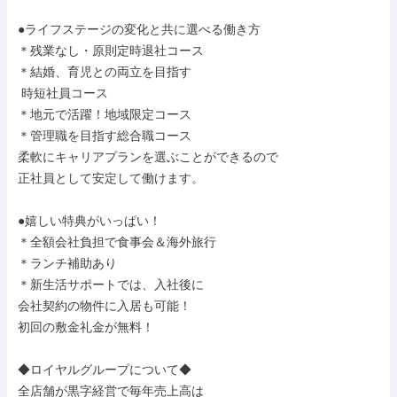
●ライフステージの変化と共に選べる働き方

＊残業なし・原則定時退社コース

＊結婚、育児との両立を目指す

 時短社員コース

＊地元で活躍！地域限定コース

＊管理職を目指す総合職コース

柔軟にキャリアプランを選ぶことができるので

正社員として安定して働けます。

●嬉しい特典がいっぱい！

＊全額会社負担で食事会＆海外旅行

＊ランチ補助あり

＊新生活サポートでは、入社後に

会社契約の物件に入居も可能！

初回の敷金礼金が無料！

◆ロイヤルグループについて◆

全店舗が黒字経営で毎年売上高は
