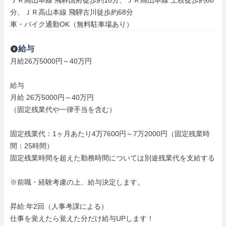
ＪＲ高山本線 飛騨国府徒歩約18分、ＪＲ高山本線 上枝徒歩約68
分、ＪＲ高山本線 飛騨古川徒歩約68分

車・バイク通勤OK（無料駐車場あり）
給与
月給26万5000円～40万円

給与

月給 26万5000円～40万円

（固定残業代や一律手当を含む）

固定残業代：1ヶ月あたり4万7600円～7万2000円（固定残業時
間：25時間）

固定残業時間を超えた勤務時間については別途残業代を支給する

※前職・経験考慮の上、給与決定します。

昇給:年2回（人事考課による）

仕事を覚えたら覚えた分だけ給与UPします！
