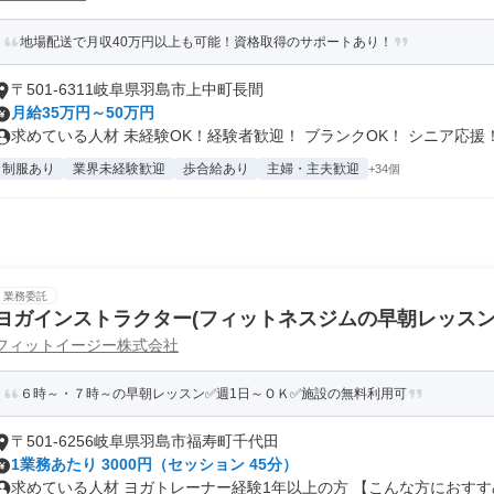
地場配送で月収40万円以上も可能！資格取得のサポートあり！
〒501-6311岐阜県羽島市上中町長間
月給35万円～50万円
求めている人材 未経験OK！経験者歓迎！ ブランクOK！ シニア応援！.
制服あり
業界未経験歓迎
歩合給あり
主婦・主夫歓迎
+34個
業務委託
ヨガインストラクター(フィットネスジムの早朝レッスン
フィットイージー株式会社
６時～・７時～の早朝レッスン✅週1日～ＯＫ✅施設の無料利用可
〒501-6256岐阜県羽島市福寿町千代田
1業務あたり 3000円（セッション 45分）
求めている人材 ヨガトレーナー経験1年以上の方 【こんな方におすすめ.