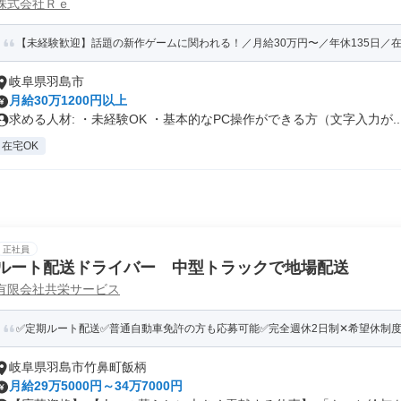
株式会社Ｒｅ
【未経験歓迎】話題の新作ゲームに関われる！／月給30万円〜／年休135日／
岐阜県羽島市
月給30万1200円以上
求める人材: ・未経験OK ・基本的なPC操作ができる方（文字入力が..
在宅OK
正社員
ルート配送ドライバー 中型トラックで地場配送
有限会社共栄サービス
✅定期ルート配送✅普通自動車免許の方も応募可能✅完全週休2日制✕希望休制度あ
岐阜県羽島市竹鼻町飯柄
月給29万5000円～34万7000円