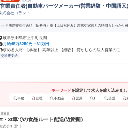
正社員
(営業責任者)自動車パーツメーカー/営業経験・中国語又は
株式会社コラント
3505
※履歴書添付必須（応募時）※【土日祝休み】趣味や家族との時間もしっかり確保
岐阜県羽島市上中町長間
月給45万3250円～61万円
求める人材: 【学歴】 高卒以上 【経験】 何かしらの法人営業のご...
交通費支給
キーワード
を設定して求人を絞り込みまし
事務
経理
不動産
営業
IT
英語
正社員
2t・3t車での食品ルート配送(近距離)
株式会社北十