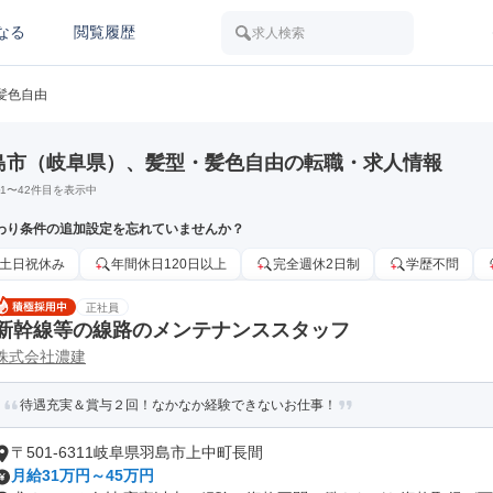
なる
閲覧履歴
求人検索
髪色自由
島市（岐阜県）、髪型・髪色自由の転職・求人情報
1
〜
42
件目を表示中
わり条件の追加設定を忘れていませんか？
土日祝休み
年間休日120日以上
完全週休2日制
学歴不問
正社員
新幹線等の線路のメンテナンススタッフ
株式会社濃建
待遇充実＆賞与２回！なかなか経験できないお仕事！
〒501-6311岐阜県羽島市上中町長間
月給31万円～45万円