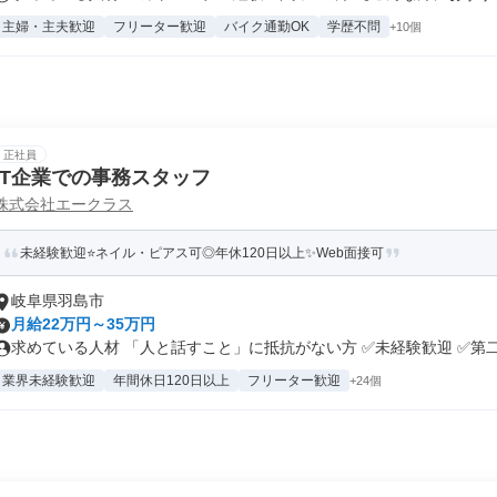
主婦・主夫歓迎
フリーター歓迎
バイク通勤OK
学歴不問
+10個
正社員
IT企業での事務スタッフ
株式会社エークラス
未経験歓迎⭐ネイル・ピアス可◎年休120日以上✨Web面接可
岐阜県羽島市
月給22万円～35万円
求めている人材 「人と話すこと」に抵抗がない方 ✅未経験歓迎 ✅第二.
業界未経験歓迎
年間休日120日以上
フリーター歓迎
+24個