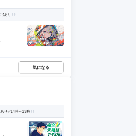
在宅あり
.
気になる
り✅14時～23時