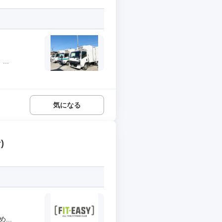
..
気になる
)
..