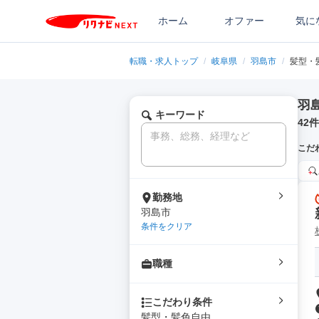
ホーム
オファー
気に
転職・求人トップ
/
岐阜県
/
羽島市
/
髪型・
羽
キーワード
42
件
こだ
勤務地
羽島市
条件をクリア
職種
こだわり条件
髪型・髪色自由