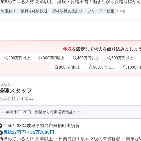
求めている人材 高卒以上、経験・資格不問！働きながら資格取得が可能
制服あり
業界未経験歓迎
資格取得支援あり
フリーター歓迎
+30個
年収
を設定して求人を絞り込みましょ
200万円以上
300万円以上
400万円以上
500万円以上
800万円以上
900万円以上
1000
正社員
経理スタッフ
株式会社アイコム
年間休日120日！創業から毎期増収増益！
〒501-6304岐阜県羽島市舟橋町出須賀
月給27万円～35万7000円
求めている人材 高卒以上 ・日商簿記１級や２級の有資格者 ・簡単なWo