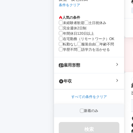
条件をクリア
人気の条件
未経験者歓迎
土日祝休み
完全週休2日制
年間休日120日以上
在宅勤務（リモートワーク）OK
転勤なし
服装自由
年齢不問
学歴不問
語学力を活かせる
雇用形態
年収
すべての条件をクリア
新着のみ
検索