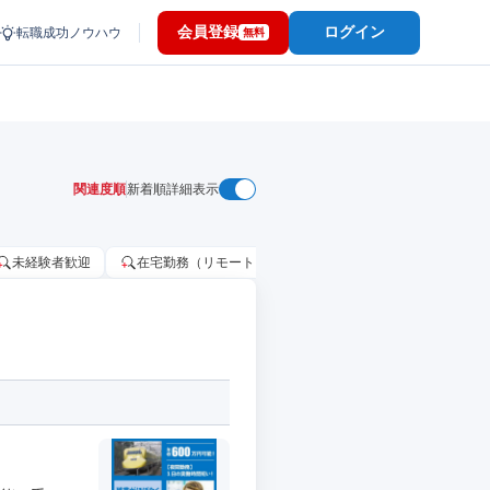
会員登録
ログイン
転職成功ノウハウ
無料
関連度順
新着順
詳細表示
未経験者歓迎
在宅勤務（リモートワーク）OK
家賃補助・住宅手当