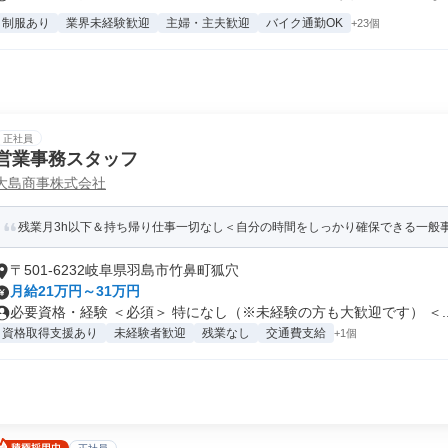
制服あり
業界未経験歓迎
主婦・主夫歓迎
バイク通勤OK
+23個
正社員
営業事務スタッフ
大島商事株式会社
残業月3h以下＆持ち帰り仕事一切なし＜自分の時間をしっかり確保できる一般
〒501-6232岐阜県羽島市竹鼻町狐穴
月給21万円～31万円
必要資格・経験 ＜必須＞ 特になし（※未経験の方も大歓迎です） ＜..
資格取得支援あり
未経験者歓迎
残業なし
交通費支給
+1個