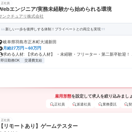
正社員
Webエンジニア/実務未経験から始められる環境
サンクチュアリ株式会社
新しい一歩を後押しする体制！プライベートとの両立も実現
岐阜県羽島市正木町大浦新田
月給27万円～60万円
求める人材: 【求める人材】 ・未経験・フリーター・第二新卒歓迎！ ..
即日勤務OK
交通費支給
雇用形態
を設定して求人を絞り込みまし
正社員
派遣社員
業務委託
契
正社員
【リモートあり】ゲームテスター