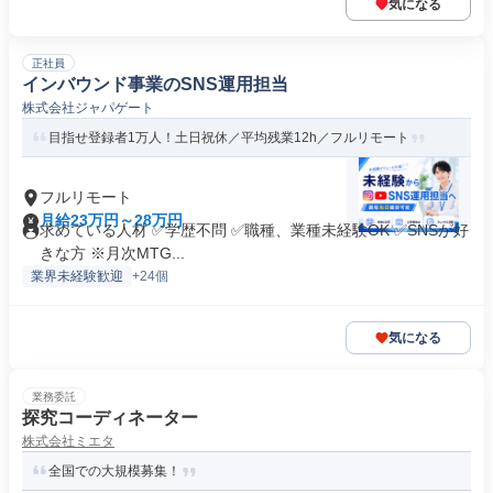
気になる
正社員
インバウンド事業のSNS運用担当
株式会社ジャパゲート
目指せ登録者1万人！土日祝休／平均残業12h／フルリモート
フルリモート
月給23万円～28万円
求めている人材 ✅学歴不問 ✅職種、業種未経験OK ✅SNSが好
きな方 ※月次MTG...
業界未経験歓迎
+24個
気になる
業務委託
探究コーディネーター
株式会社ミエタ
全国での大規模募集！