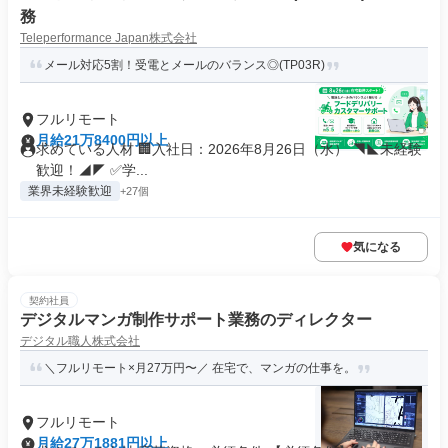
務
Teleperformance Japan株式会社
メール対応5割！受電とメールのバランス◎(TP03R)
フルリモート
月給21万8400円以上
求めている人材 🏢入社日：2026年8月26日（水） ◥◣未経験
歓迎！◢◤ ✅学...
業界未経験歓迎
+27個
気になる
契約社員
デジタルマンガ制作サポート業務のディレクター
デジタル職人株式会社
＼フルリモート×月27万円〜／ 在宅で、マンガの仕事を。
フルリモート
月給27万1881円以上