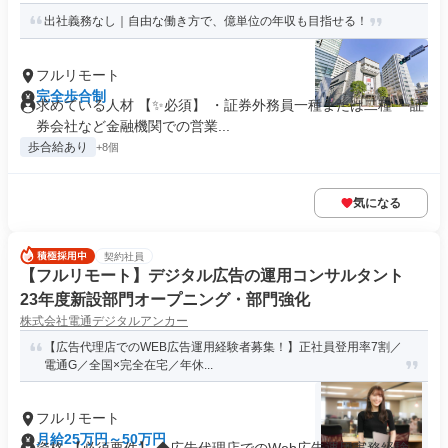
出社義務なし｜自由な働き方で、億単位の年収も目指せる！
フルリモート
完全歩合制
求めている人材 【✨必須】 ・証券外務員一種または二種 ・証
券会社など金融機関での営業...
歩合給あり
+8個
気になる
契約社員
【フルリモート】デジタル広告の運用コンサルタント
23年度新設部門オープニング・部門強化
株式会社電通デジタルアンカー
【広告代理店でのWEB広告運用経験者募集！】正社員登用率7割／
電通G／全国×完全在宅／年休...
フルリモート
月給25万円～50万円