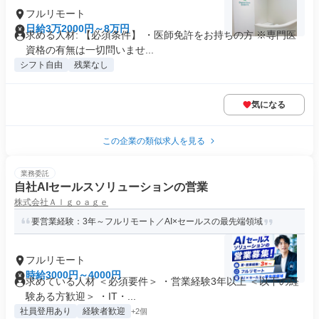
フルリモート
日給3万2000円～8万円
求める人材: 【必須条件】 ・医師免許をお持ちの方 ※専門医
資格の有無は一切問いませ...
シフト自由
残業なし
気になる
この企業の類似求人を見る
業務委託
自社AIセールスソリューションの営業
株式会社Ａｌｇｏａｇｅ
要営業経験：3年～フルリモート／AI×セールスの最先端領域
フルリモート
時給3000円～4000円
求めている人材 ＜必須要件＞ ・営業経験3年以上 ＜以下の経
験ある方歓迎＞ ・IT・...
社員登用あり
経験者歓迎
+2個