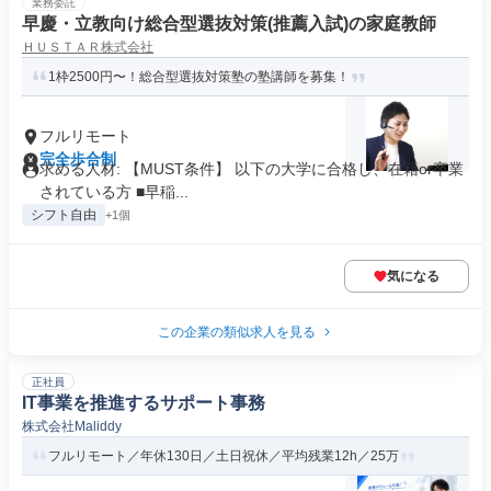
業務委託
早慶・立教向け総合型選抜対策(推薦入試)の家庭教師
ＨＵＳＴＡＲ株式会社
1枠2500円〜！総合型選抜対策塾の塾講師を募集！
フルリモート
完全歩合制
求める人材: 【MUST条件】 以下の大学に合格し、在籍or卒業
されている方 ■早稲...
シフト自由
+1個
気になる
この企業の類似求人を見る
正社員
IT事業を推進するサポート事務
株式会社Maliddy
フルリモート／年休130日／土日祝休／平均残業12h／25万