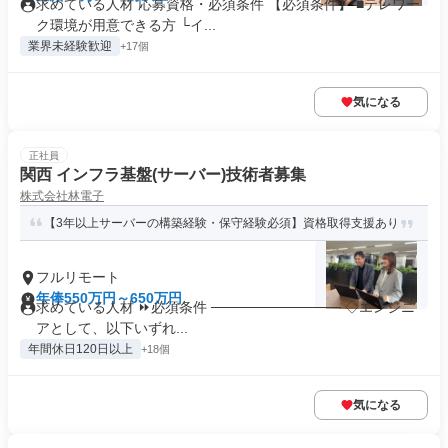
求めている人材 応募資格・必須条件 【必須条件】 ■テレワー
ク環境が用意できる方 └イ...
業界未経験歓迎
+17個
気になる
正社員
関西 インフラ基盤(サーバー)技術者募集
株式会社林電子
【3年以上サーバーの構築経験・保守経験必須】資格取得支援あり
フルリモート
年俸550万円～650万円
求めている人材 ⏩必須条件 ───────────── ◇エンジニ
アとして、以下いずれ...
年間休日120日以上
+18個
気になる