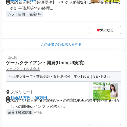
求める人材: 【必須要件】 ・社会人経験2年以上 ・企業または
会計事務所等での経理...
シフト自由
在宅OK
気になる
この企業の類似求人を見る
正社員
ゲームクライアント開発(Unity|UI実装)
ファンタレイ株式会社
上場グループ・前給保証・案件選択可・年休130日｜SE・PG
フルリモート
月給35万円～90万円
求めている人材 ★未経験からの挑戦OK★経験年数不問★何か
しらの開発orインフラ経験が...
業界未経験歓迎
+49個