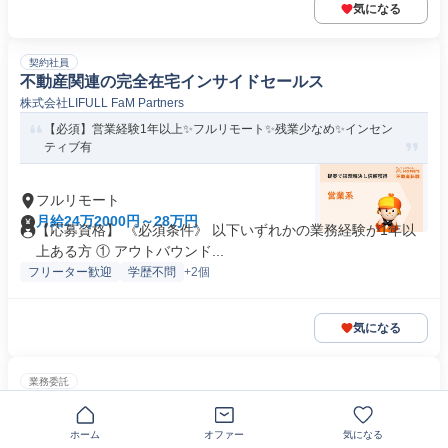
気になる
契約社員
不動産関連の完全在宅インサイドセールス
株式会社LIFULL FaM Partners
【必須】営業経験1年以上✨フルリモート✨残業少なめ✨インセン
ティブ有
フルリモート
月給24万2000円～28万円
【応募資格】 《必須条件》 以下いずれかの業務経験が1年以
上ある方 ① アウトバウンド...
フリーター歓迎
学歴不問
+2個
気になる
業務委託
【フルリモート×電話営業×時間単価1,400円〜2,000円】
<ママさん、未経験活躍中> 完全在宅の電話営業で家庭と
ホーム
オファー
気になる
株式会社日本セールスセンター