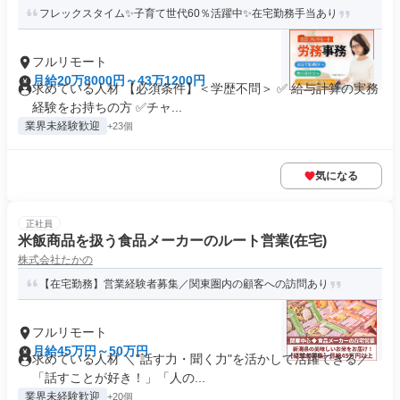
フレックスタイム✨子育て世代60％活躍中✨在宅勤務手当あり
フルリモート
月給20万8000円～43万1200円
求めている人材 【必須条件】＜学歴不問＞ ✅ 給与計算の実務
経験をお持ちの方 ✅️チャ...
業界未経験歓迎
+23個
気になる
正社員
米飯商品を扱う食品メーカーのルート営業(在宅)
株式会社たかの
【在宅勤務】営業経験者募集／関東圏内の顧客への訪問あり
フルリモート
月給45万円～50万円
求めている人材 ＼"話す力・聞く力"を活かして活躍できる／
「話すことが好き！」「人の...
業界未経験歓迎
+20個