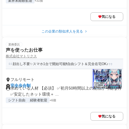
業界未経験歓迎
+31個
気になる
この企業の類似求人を見る
業務委託
声を使ったお仕事
株式会社マトリクス
顔出し不要✨スマホ1台で開始可能❗自由シフト＆完全在宅OK♪
フルリモート
完全歩合制
求めている人材 【必須】 ✅初月50時間以上の配信が可能な方
✅安定したネット環境＋ ...
シフト自由
経験者歓迎
+6個
気になる