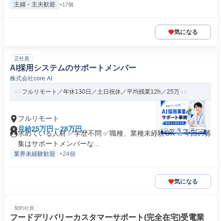
主婦・主夫歓迎
+17個
気になる
正社員
AI採用システムのサポートメンバー
株式会社core AI
フルリモート／年休130日／土日祝休／平均残業12h／25万
フルリモート
月給25万円～28万円
求めている人材 ✅学歴不問 ✅職種、業種未経験OK ☆今回の募
集はサポートメンバーな...
業界未経験歓迎
+24個
気になる
契約社員
フードデリバリーカスタマーサポート(完全在宅)受電業