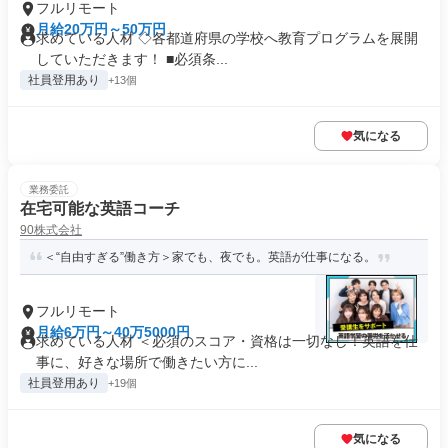
フルリモート
月給20万円～50万円
求めている人材 ◇各都道府県の学校へ教育プログラムを展開
していただきます！ ■必須条...
社員登用あり
+13個
気になる
業務委託
在宅可能な英語コーチ
90株式会社
＜“自由すぎる”働き方＞家でも、夜でも。英語が仕事になる。
フルリモート
月給6万円～40万5000円
求めている人材 ＜必須のスコア・資格は一切なし！英語を仕
事に、好きな場所で働きたい方に...
社員登用あり
+19個
気になる