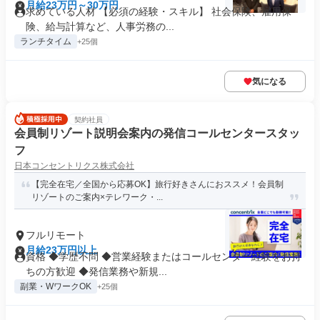
月給23万円～30万円
求めている人材 【必須の経験・スキル】 社会保険、雇用保
険、給与計算など、人事労務の...
ランチタイム
+25個
気になる
契約社員
会員制リゾート説明会案内の発信コールセンタースタッ
フ
日本コンセントリクス株式会社
【完全在宅／全国から応募OK】旅行好きさんにおススメ！会員制
リゾートのご案内×テレワーク・...
フルリモート
月給23万円以上
資格 ◆学歴不問 ◆営業経験またはコールセンター経験をお持
ちの方歓迎 ◆発信業務や新規...
副業・WワークOK
+25個