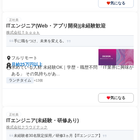
気になる
正社員
ITエンジニア(Web・アプリ開発)|未経験歓迎
株式会社Ｔｂｏｏｋ
手に職をつけ、未来を変える。
フルリモート
月給25万円以上
求めている人材 未経験OK｜学歴・職歴不問 「IT業界に興味が
ある」 その気持ちがあ...
ランチタイム
+13個
気になる
正社員
ITエンジニア(未経験・研修あり)
株式会社クラウドテック
未経験者30名限定採用／研修3ヵ月【ITエンジニア】