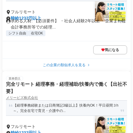
フルリモート
時給1232円以上
求める人材: 【必須要件】 ・社会人経験2年以上 ・企業または
会計事務所等での経理...
シフト自由
在宅OK
気になる
この企業の類似求人を見る
業務委託
完全リモート 経理事務・経理補助/扶養内で働く【出社不
要】
メリービズ株式会社
【経理事務経験または日商簿記3級以上】扶養内OK！平日昼間３h
～。完全在宅で育児・介護中の...
フルリモート
時給1232円以上