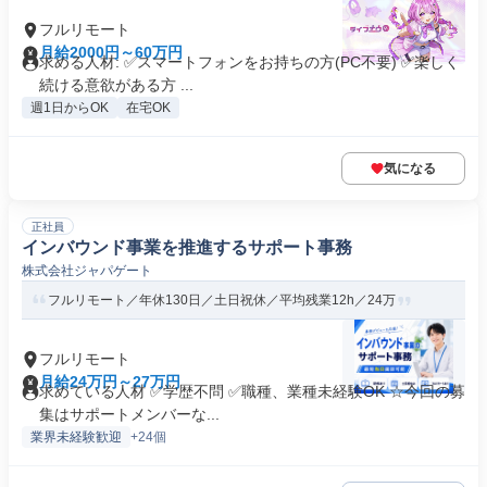
フルリモート
月給2000円～60万円
求める人材: ✅スマートフォンをお持ちの方(PC不要) ✅楽しく
続ける意欲がある方 ...
週1日からOK
在宅OK
気になる
正社員
インバウンド事業を推進するサポート事務
株式会社ジャパゲート
フルリモート／年休130日／土日祝休／平均残業12h／24万
フルリモート
月給24万円～27万円
求めている人材 ✅学歴不問 ✅職種、業種未経験OK ☆今回の募
集はサポートメンバーな...
業界未経験歓迎
+24個