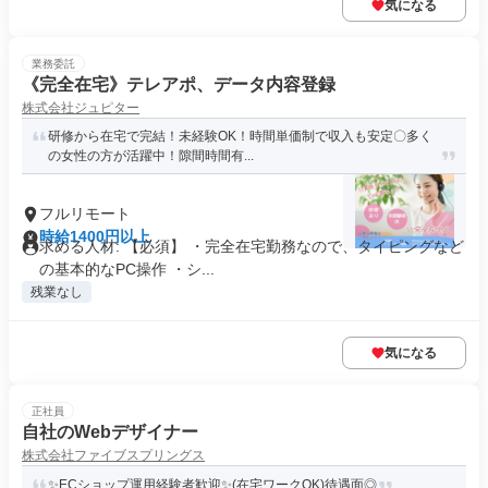
気になる
業務委託
《完全在宅》テレアポ、データ内容登録
株式会社ジュピター
研修から在宅で完結！未経験OK！時間単価制で収入も安定〇多く
の女性の方が活躍中！隙間時間有...
フルリモート
時給1400円以上
求める人材: 【必須】 ・完全在宅勤務なので、タイピングなど
の基本的なPC操作 ・シ...
残業なし
気になる
正社員
自社のWebデザイナー
株式会社ファイブスプリングス
✨ECショップ運用経験者歓迎✨(在宅ワークOK)待遇面◎