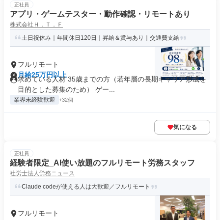
正社員
アプリ・ゲームテスター・動作確認・リモートあり
株式会社Ｈ．Ｔ．Ｆ
土日祝休み｜年間休日120日｜昇給＆賞与あり｜交通費支給
フルリモート
月給25万円以上
求めている人材 35歳までの方（若年層の長期キャリア形成を
目的とした募集のため） ゲー...
業界未経験歓迎
+32個
気になる
正社員
経験者限定_AI使い放題のフルリモート労務スタッフ
社労士法人労務ニュース
Claude codeが使える人は大歓迎／フルリモート
フルリモート