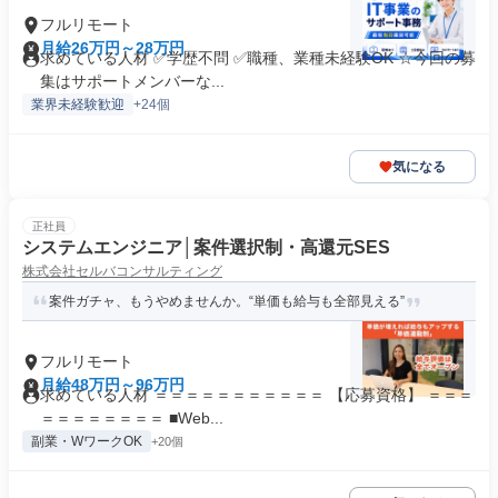
フルリモート
月給26万円～28万円
求めている人材 ✅学歴不問 ✅職種、業種未経験OK ☆今回の募
集はサポートメンバーな...
業界未経験歓迎
+24個
気になる
正社員
システムエンジニア│案件選択制・高還元SES
株式会社セルバコンサルティング
案件ガチャ、もうやめませんか。“単価も給与も全部見える”
フルリモート
月給48万円～96万円
求めている人材 ＝＝＝＝＝＝＝＝＝＝＝ 【応募資格】 ＝＝＝
＝＝＝＝＝＝＝＝ ■Web...
副業・WワークOK
+20個