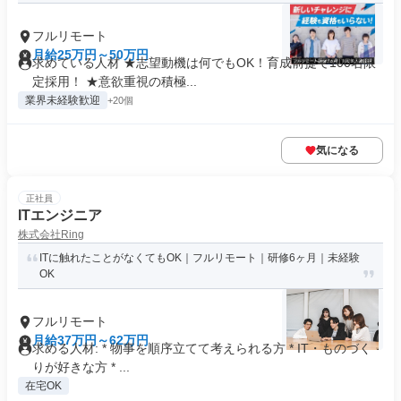
フルリモート
月給25万円～50万円
求めている人材 ★志望動機は何でもOK！育成前提で100名限
定採用！ ★意欲重視の積極...
業界未経験歓迎
+20個
気になる
正社員
ITエンジニア
株式会社Ring
ITに触れたことがなくてもOK｜フルリモート｜研修6ヶ月｜未経験
OK
フルリモート
月給37万円～62万円
求める人材: * 物事を順序立てて考えられる方 * IT・ものづく
りが好きな方 * ...
在宅OK