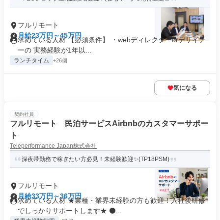
フルリモート
月給23万円～45万円
求めている人材 【必須条件】 ・webディレクターorデザイナ
ーの 実務経験が1年以...
ランチタイム
+26個
気になる
契約社員
フルリモート 民泊サービスAirbnbのカスタマーサポー
ト
Teleperformance Japan株式会社
深夜帯勤務で稼ぎたい方必見！未経験歓迎✨(TP18PSM)
フルリモート
月給33万円～36万円
求めている人材 ★業種・業界未経験の方も歓迎！入社後研修
でしっかりサポートします★ ⚫...