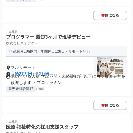
気になる
正社員
プログラマー 最短3ヶ月で現場デビュー
株式会社ネオアクト
残業月10h以内・年間休日128日・リモート可
フルリモート
月給27万円～52万円
求めている人材 学歴不問・未経験歓迎 以下に当てはまる方を
歓迎します ・プログラミン...
業界未経験歓迎
+29個
気になる
正社員
医療‧福祉特化の採用支援スタッフ