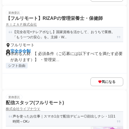
業務委託
【フルリモート】RIZAPの管理栄養士・保健師
ＲＩＺＡＰ株式会社
【完全在宅×テレアポなし】国家資格を活かして、おうちで業務。
「もう一つの安心」を。主婦・W...
フルリモート
完全歩合制
求める人材: 【 必須条件（ご応募には以下すべてを満たす必要
があります）】 ・管理栄...
シフト自由
気になる
業務委託
配信スタッフ(フルリモート)
株式会社ライブナウＶ
声を使ったお仕事｜スマホ1台で配信デビュー◎顔出しナシ・1日1
時間～OK♪