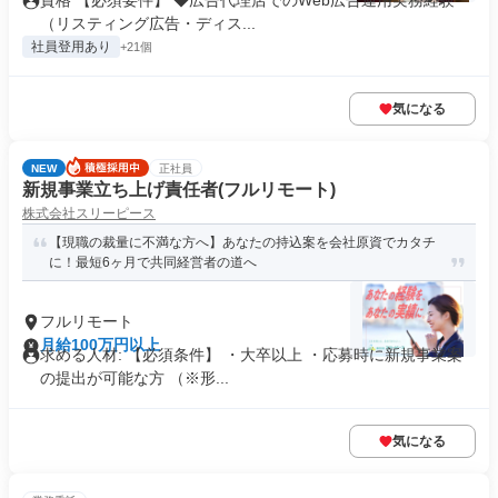
資格 【必須要件】 ◆広告代理店でのWeb広告運用実務経験
（リスティング広告・ディス...
社員登用あり
+21個
気になる
NEW
正社員
新規事業立ち上げ責任者(フルリモート)
株式会社スリーピース
【現職の裁量に不満な方へ】あなたの持込案を会社原資でカタチ
に！最短6ヶ月で共同経営者の道へ
フルリモート
月給100万円以上
求める人材: 【必須条件】 ・大卒以上 ・応募時に新規事業案
の提出が可能な方 （※形...
気になる