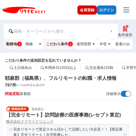
会員登録
ログイン
職種・キーワードから探す
条件保存
勤務地
職種
こだわり条件
雇用形態
年収
新着のみ
1
1
こだわり条件の追加設定を忘れていませんか？
土日祝休み
年間休日120日以上
完全週休2日制
学歴
耶麻郡（福島県）、フルリモートの転職・求人情報
787
件
1
〜
100
件目を表示中
関連度順
新着順
詳細表示
業務委託
【完全リモート】訪問診療の医療事務(レセプト算定)
株式会社クラウドクリニック
完全リモートで算定スキル活かして活躍したい方必見！！【限定募
集】完全リモート｜在宅医療レセ...