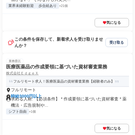
業界未経験歓迎
歩合給あり
+21個
気になる
この条件を保存して、新着求人を受け取りませ
受け取る
んか？
業務委託
医療医薬品の作成要領に基づいた資材審査業務
株式会社ＥｄｇｅＸ
フルリモート求人！医療医薬品の資材審査業務【経験者のみ】
フルリモート
時給3000円以上
求める人材: 【必須条件】 * 作成要領に基づいた資材審査 * 薬
機法・広告規制や...
シフト自由
+1個
気になる