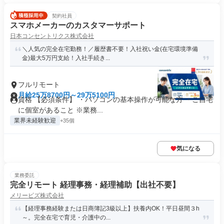
契約社員
スマホメーカーのカスタマーサポート
日本コンセントリクス株式会社
＼人気の完全在宅勤務！／履歴書不要！入社祝い金(在宅環境準備
金)最大5万円支給！入社手続き...
フルリモート
月給25万8700円～29万5100円
資格 【必須条件】 ・パソコンの基本操作が可能な方 ・ご自宅
に個室があること ※業務...
業界未経験歓迎
+35個
気になる
業務委託
完全リモート 経理事務・経理補助【出社不要】
メリービズ株式会社
【経理事務経験または日商簿記3級以上】扶養内OK！平日昼間３h
～。完全在宅で育児・介護中の...