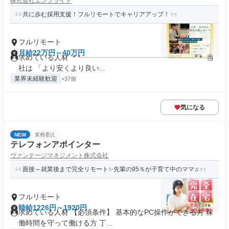
株式会社エンブライト
共に歩む採用支援！フルリモートでキャリアアップ！
フルリモート
月給22万円～40万円
求めている人材 ＊*┈┈┈┈┈┈┈┈┈┈┈┈┈┈┈┈*＊ 当
社は 「より安くより良い...
業界未経験歓迎
+37個
気になる
NEW
業務委託
テレフォンアポインター
ヴァンテージマネジメント株式会社
面接～就業後まで完全リモート✨先輩の95％が子育て中のママ♫
フルリモート
時給1226円～1920円
求めている人材 【必須条件】 基本的なPC操作ができる方 稼
働時間を守って働ける方 丁...