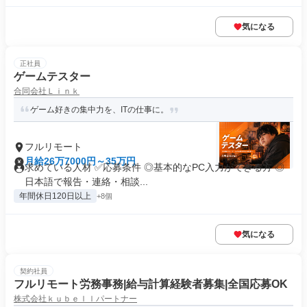
気になる
正社員
ゲームテスター
合同会社Ｌｉｎｋ
ゲーム好きの集中力を、ITの仕事に。
フルリモート
月給26万7000円～35万円
求めている人材 ✅応募条件 ◎基本的なPC入力ができる方 ◎
日本語で報告・連絡・相談...
年間休日120日以上
+8個
気になる
契約社員
フルリモート労務事務|給与計算経験者募集|全国応募OK
株式会社ｋｕｂｅｌｌパートナー