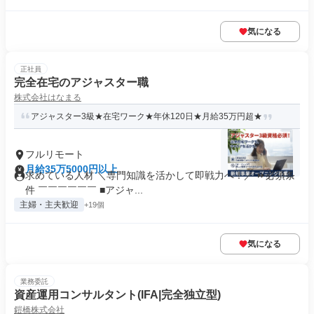
気になる
正社員
完全在宅のアジャスター職
株式会社はなまる
アジャスター3級★在宅ワーク★年休120日★月給35万円超★
フルリモート
月給35万5000円以上
求めている人材 ＼専門知識を活かして即戦力へ！／ ⏩必須条
件 ￣￣￣￣￣￣ ■アジャ...
主婦・主夫歓迎
+19個
気になる
業務委託
資産運用コンサルタント(IFA|完全独立型)
鎧橋株式会社