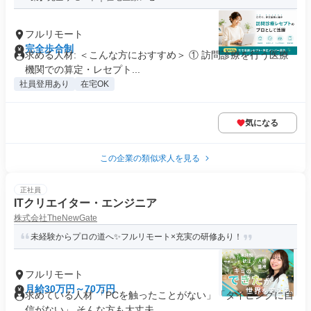
フルリモート
完全歩合制
求める人材: ＜こんな方におすすめ＞ ① 訪問診療を行う医療
機関での算定・レセプト...
社員登用あり
在宅OK
気になる
この企業の類似求人を見る
正社員
ITクリエイター・エンジニア
株式会社TheNewGate
未経験からプロの道へ✨フルリモート×充実の研修あり！
フルリモート
月給30万円～70万円
求めている人材 「PCを触ったことがない」「タイピングに自
信がない」 そんな方も大丈夫...