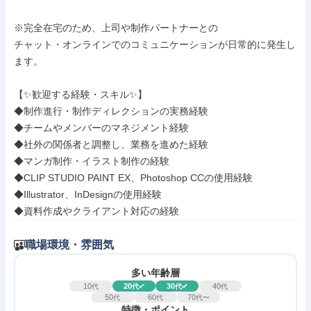
※完全在宅のため、上司や制作パートナーとの

チャット・オンラインでのコミュニケーションが日常的に発生し
ます。

【✨歓迎する経験・スキル✨】

◆制作進行・制作ディレクションの実務経験

◆チームやメンバーのマネジメント経験

◆社外の関係者と調整し、業務を進めた経験

◆マンガ制作・イラスト制作の経験

◆CLIP STUDIO PAINT EX、Photoshop CCの使用経験

◆Illustrator、InDesignの使用経験

◆資料作成やクライアント対応の経験
職場環境・雰囲気
多い年齢層
10
20
30
40
代
代
代
代
50
60
70
代
代
代〜
特徴・ポイント