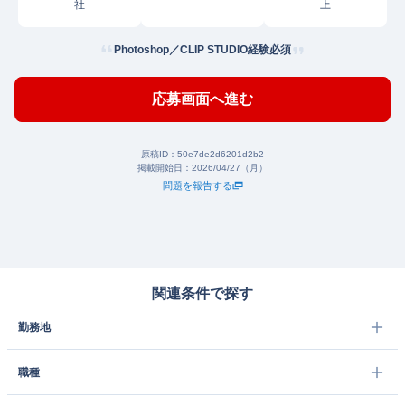
社
上
Photoshop／CLIP STUDIO経験必須
応募画面へ進む
原稿ID：
50e7de2d6201d2b2
掲載開始日：
2026/04/27（月）
問題を報告する
関連条件で探す
勤務地
職種