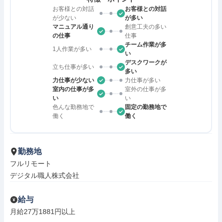
お客様との対話
お客様との対話
が少ない
が多い
マニュアル通り
創意工夫の多い
の仕事
仕事
チーム作業が多
1人作業が多い
い
デスクワークが
立ち仕事が多い
多い
力仕事が少ない
力仕事が多い
室内の仕事が多
室外の仕事が多
い
い
色んな勤務地で
固定の勤務地で
働く
働く
勤務地
フルリモート

デジタル職人株式会社
給与
月給27万1881円以上
