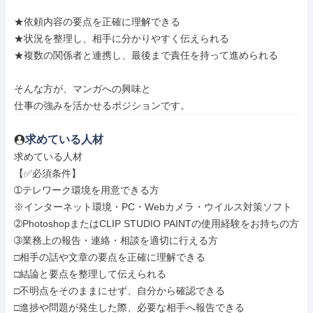
★依頼内容の要点を正確に理解できる

★状況を整理し、相手に分かりやすく伝えられる

★複数の関係者と連携し、最後まで責任を持って進められる

そんな方が、マンガへの興味と

仕事の強みを活かせるポジションです。
求めている人材
求めている人材

【✅必須条件】

➀テレワーク環境を用意できる方

※インターネット環境・PC・Webカメラ・ウイルス対策ソフト

➁PhotoshopまたはCLIP STUDIO PAINTの使用経験をお持ちの方

➂業務上の報告・連絡・相談を適切に行える方

□相手の話や文章の要点を正確に理解できる

□結論と要点を整理して伝えられる

□不明点をそのままにせず、自分から確認できる

□進捗や問題が発生した際、必要な相手へ報告できる
