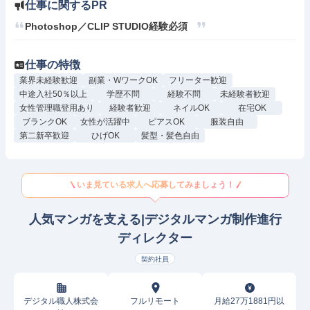
仕事に関するPR
仕事の特徴
業界未経験歓迎
副業・WワークOK
フリーター歓迎
中途入社50％以上
学歴不問
経験不問
未経験者歓迎
女性管理職登用あり
経験者歓迎
ネイルOK
在宅OK
ブランクOK
女性が活躍中
ピアスOK
服装自由
第二新卒歓迎
ひげOK
髪型・髪色自由
いま見ている求人へ応募してみましょう！
人気マンガを支える|デジタルマンガ制作進行
ディレクター
契約社員
デジタル職人株式会
フルリモート
月給27万1881円以