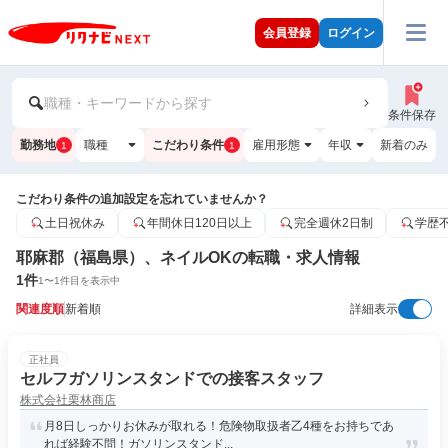
会員登録
ログイン
職種・キーワードから探す
条件保存
勤務地
職種
こだわり条件
雇用形態
年収
新着のみ
1
1
こだわり条件の追加設定を忘れていませんか？
土日祝休み
年間休日120日以上
完全週休2日制
学歴
耶麻郡（福島県）、ネイルOKの転職・求人情報
1
件
1
〜
1
件目を表示中
関連度順
新着順
詳細表示
正社員
セルフガソリンスタンドでの接客スタッフ
株式会社栗林商店
月8日しっかりお休みが取れる！危険物取扱者乙4種をお持ちであ
れば経験不問！ガソリンスタンド...