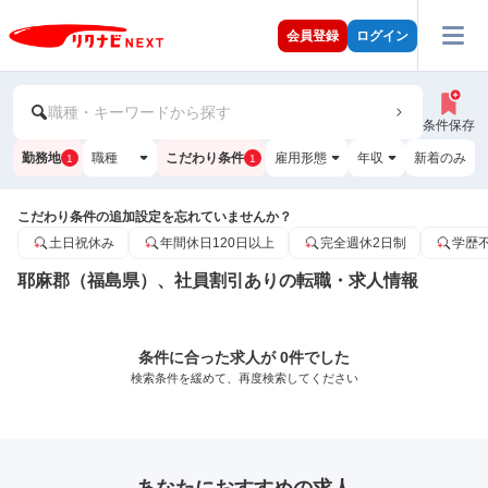
会員登録
ログイン
職種・キーワードから探す
条件保存
勤務地
職種
こだわり条件
雇用形態
年収
新着のみ
1
1
こだわり条件の追加設定を忘れていませんか？
土日祝休み
年間休日120日以上
完全週休2日制
学歴
耶麻郡（福島県）、社員割引ありの転職・求人情報
条件に合った求人が 0件でした
検索条件を緩めて、再度検索してください