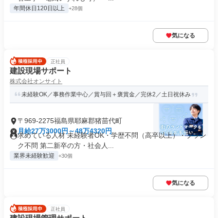
年間休日120日以上
+28個
気になる
正社員
建設現場サポート
株式会社オンサイト
未経験OK／事務作業中心／賞与回＋褒賞金／完休2／土日祝休み
〒969-2275福島県耶麻郡猪苗代町
月給27万3000円～48万4320円
求めている人材 未経験者OK・学歴不問（高卒以上）・ブラン
ク不問 第二新卒の方・社会人...
業界未経験歓迎
+30個
気になる
正社員