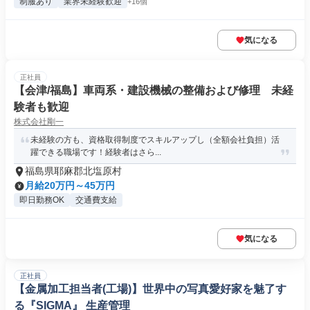
制服あり
業界未経験歓迎
+16個
気になる
正社員
【会津/福島】車両系・建設機械の整備および修理 未経
験者も歓迎
株式会社剛一
未経験の方も、資格取得制度でスキルアップし（全額会社負担）活
躍できる職場です！経験者はさら...
福島県耶麻郡北塩原村
月給20万円～45万円
即日勤務OK
交通費支給
気になる
正社員
【金属加工担当者(工場)】世界中の写真愛好家を魅了す
る『SIGMA』 生産管理