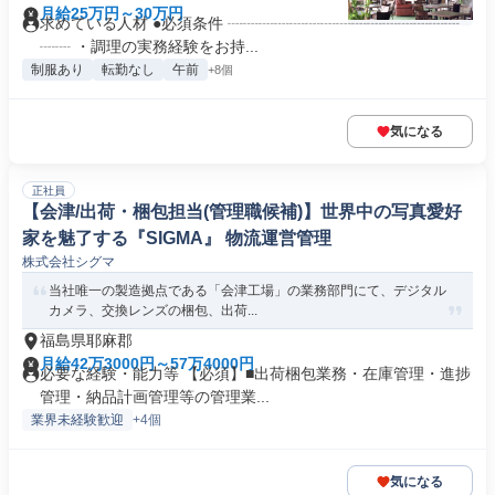
月給25万円～30万円
求めている人材 ●必須条件 ┈┈┈┈┈┈┈┈┈┈┈┈┈┈┈
┈┈ ・調理の実務経験をお持...
制服あり
転勤なし
午前
+8個
気になる
正社員
【会津/出荷・梱包担当(管理職候補)】世界中の写真愛好
家を魅了する『SIGMA』 物流運営管理
株式会社シグマ
当社唯一の製造拠点である「会津工場」の業務部門にて、デジタル
カメラ、交換レンズの梱包、出荷...
福島県耶麻郡
月給42万3000円～57万4000円
必要な経験・能力等 【必須】■出荷梱包業務・在庫管理・進捗
管理・納品計画管理等の管理業...
業界未経験歓迎
+4個
気になる