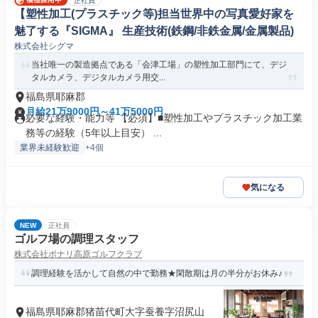
正社員
【塑性加工(プラスチック等)担当世界中の写真愛好家を
魅了する『SIGMA』 生産技術(鉄鋼/非鉄金属/金属製品)
株式会社シグマ
当社唯一の製造拠点である「会津工場」の塑性加工部門にて、デジ
タルカメラ、デジタルカメラ用交...
福島県耶麻郡
月給21万9000円～41万5000円
必要な経験・能力等 【必須】■塑性加工やプラスチック加工業
務等の経験（5年以上目安） ...
業界未経験歓迎
+4個
気になる
NEW
正社員
ゴルフ場の調理スタッフ
株式会社ボナリ高原ゴルフクラブ
調理経験を活かして自然の中で勤務★閑散期は月の半分がお休み♪
福島県耶麻郡猪苗代町大字蚕養字沼尻山