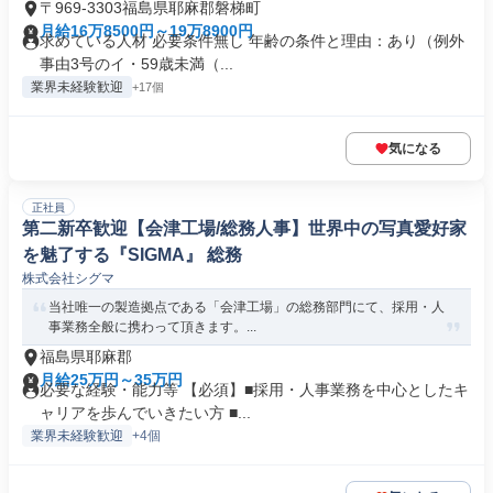
〒969-3303福島県耶麻郡磐梯町
月給16万8500円～19万8900円
求めている人材 必要条件無し 年齢の条件と理由：あり（例外
事由3号のイ・59歳未満（...
業界未経験歓迎
+17個
気になる
正社員
第二新卒歓迎【会津工場/総務人事】世界中の写真愛好家
を魅了する『SIGMA』 総務
株式会社シグマ
当社唯一の製造拠点である「会津工場」の総務部門にて、採用・人
事業務全般に携わって頂きます。...
福島県耶麻郡
月給25万円～35万円
必要な経験・能力等 【必須】■採用・人事業務を中心としたキ
ャリアを歩んでいきたい方 ■...
業界未経験歓迎
+4個