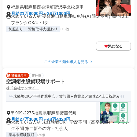
福島県耶麻郡西会津町野沢字北松原甲
月給21万9000円～26万1000円
求めている人材 要普通自動車運転免許(AT限定不可) 高卒以上
ブランクOK/U・Iタ...
制服あり
資格取得支援あり
+13個
気になる
この企業の類似求人を見る
正社員
空調衛生設備現場サポート
株式会社オンサイト
未経験OK／事務作業中心／賞与回＋褒賞金／完休2／土日祝休み
〒969-2275福島県耶麻郡猪苗代町
月給27万3000円～48万4320円
求めている人材 未経験者OK・学歴不問（高卒以上）・ブラン
ク不問 第二新卒の方・社会人...
業界未経験歓迎
+30個