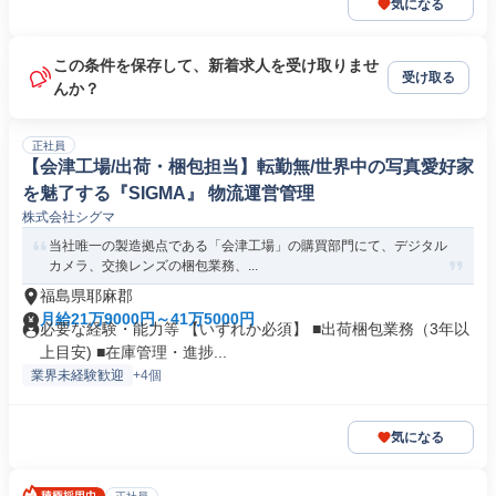
気になる
この条件を保存して、新着求人を受け取りませ
受け取る
んか？
正社員
【会津工場/出荷・梱包担当】転勤無/世界中の写真愛好家
を魅了する『SIGMA』 物流運営管理
株式会社シグマ
当社唯一の製造拠点である「会津工場」の購買部門にて、デジタル
カメラ、交換レンズの梱包業務、...
福島県耶麻郡
月給21万9000円～41万5000円
必要な経験・能力等 【いずれか必須】 ■出荷梱包業務（3年以
上目安) ■在庫管理・進捗...
業界未経験歓迎
+4個
気になる