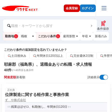
会員登録
ログイン
職種・キーワードから探す
条件保存
勤務地
職種
こだわり条件
雇用形態
年収
新着のみ
1
1
こだわり条件の追加設定を忘れていませんか？
土日祝休み
年間休日120日以上
完全週休2日制
学歴
耶麻郡（福島県）、退職金ありの転職・求人情報
40
件
1
〜
40
件目を表示中
関連度順
新着順
詳細表示
正社員
位牌製造に関する軽作業と事務作業
ずゞや株式会社
残業ほぼゼロ、転勤無し、年間休日120日