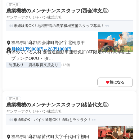
正社員
農業機械のメンテナンススタッフ(西会津支店)
ヤンマーアグリジャパン株式会社
未経験者OK！地域密着の農業機械整備スタッフ募集！
福島県耶麻郡西会津町野沢字北松原甲
月給21万9000円～26万1000円
求めている人材 要普通自動車運転免許(AT限定不可) 高卒以上
ブランクOK/U・Iタ...
制服あり
資格取得支援あり
+13個
気になる
正社員
農業機械のメンテナンススタッフ(猪苗代支店)
ヤンマーアグリジャパン株式会社
車通勤OK！バイク通勤OK！通勤もラクラク！
福島県耶麻郡猪苗代町大字千代田字柳田