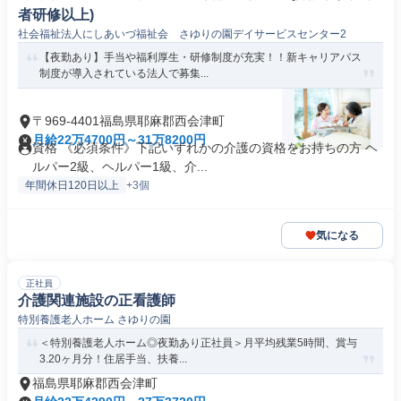
者研修以上)
社会福祉法人にしあいづ福祉会 さゆりの園デイサービスセンター2
【夜勤あり】手当や福利厚生・研修制度が充実！！新キャリアパス
制度が導入されている法人で募集...
〒969-4401福島県耶麻郡西会津町
月給22万4700円～31万8200円
資格 《必須条件》下記いずれかの介護の資格をお持ちの方 ヘ
ルパー2級、ヘルパー1級、介...
年間休日120日以上
+3個
気になる
正社員
介護関連施設の正看護師
特別養護老人ホーム さゆりの園
＜特別養護老人ホーム◎夜勤あり正社員＞月平均残業5時間、賞与
3.20ヶ月分！住居手当、扶養...
福島県耶麻郡西会津町