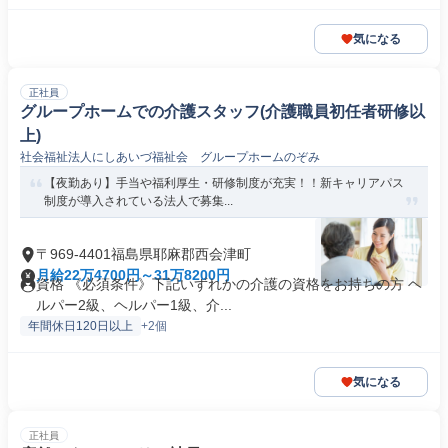
気になる
正社員
グループホームでの介護スタッフ(介護職員初任者研修以
上)
社会福祉法人にしあいづ福祉会 グループホームのぞみ
【夜勤あり】手当や福利厚生・研修制度が充実！！新キャリアパス
制度が導入されている法人で募集...
〒969-4401福島県耶麻郡西会津町
月給22万4700円～31万8200円
資格 《必須条件》下記いずれかの介護の資格をお持ちの方 ヘ
ルパー2級、ヘルパー1級、介...
年間休日120日以上
+2個
気になる
正社員