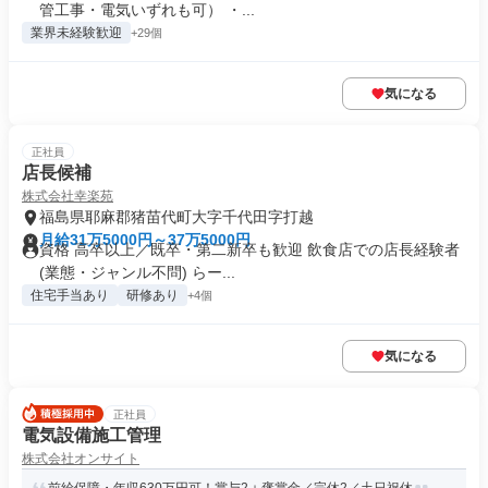
管工事・電気いずれも可） ・...
業界未経験歓迎
+29個
気になる
正社員
店長候補
株式会社幸楽苑
福島県耶麻郡猪苗代町大字千代田字打越
月給31万5000円～37万5000円
資格 高卒以上／既卒・第二新卒も歓迎 飲食店での店長経験者
(業態・ジャンル不問) らー...
住宅手当あり
研修あり
+4個
気になる
正社員
電気設備施工管理
株式会社オンサイト