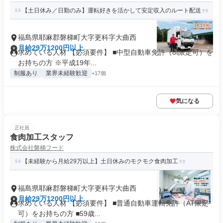
【土日休み／日勤のみ】運転好きを活かして安定収入のルート配送
福島県耶麻郡磐梯町大字更科字大曲西
月給29万1200円以上
求めている人材 【必須要件】 ■中型自動車免許（8t限定可）を
お持ちの方 ※平成19年...
制服あり
業界未経験歓迎
+17個
気になる
正社員
食肉加工スタッフ
株式会社磐梯フード
【未経験から月給29万以上】土日休みのモクモク食肉加工
福島県耶麻郡磐梯町大字更科字大曲西
月給29万1200円以上
求めている人材 【必須要件】 ■普通自動車運転免許（AT限定
可）をお持ちの方 ■59歳...