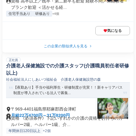
資格 高卒以上／既卒・第二新卒も歓迎 経験不問／未経験者・
ブランク歓迎 ＜活かせる経...
住宅手当あり
研修あり
+4個
気になる
この企業の類似求人を見る
正社員
介護老人保健施設での介護スタッフ(介護職員初任者研修
以上)
社会福祉法人にしあいづ福祉会 介護老人保健施設憩の森
【夜勤あり】手当や福利厚生・研修制度が充実！！新キャリアパス
制度が導入されている法人で募集...
〒969-4401福島県耶麻郡西会津町
月給22万4700円～31万8200円
資格 《必須条件》下記いずれかの介護の資格をお持ちの方 ヘ
ルパー2級、ヘルパー1級、介...
年間休日120日以上
+2個