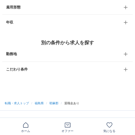
雇用形態
年収
別の条件から求人を探す
勤務地
こだわり条件
転職・求人トップ
/
福島県
/
耶麻郡
/
退職金あり
ホーム
オファー
気になる
サイトトップへ