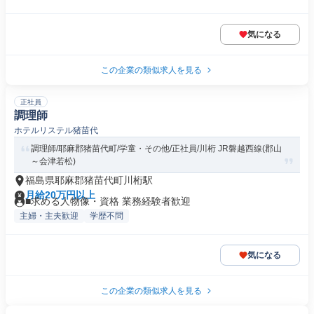
気になる
この企業の類似求人を見る
正社員
調理師
ホテルリステル猪苗代
調理師/耶麻郡猪苗代町/学童・その他/正社員/川桁 JR磐越西線(郡山
～会津若松)
福島県耶麻郡猪苗代町川桁駅
月給20万円以上
■求める人物像・資格 業務経験者歓迎
主婦・主夫歓迎
学歴不問
気になる
この企業の類似求人を見る