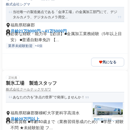
株式会社シグマ
当社唯一の製造拠点である「会津工場」の金属加工部門にて、デジ
タルカメラ、デジタルカメラ用交...
福島県耶麻郡
月給21万9000円～41万5000円
必要な経験・能力等 【必須】■金属加工業務経験（5年以上目
安） ■普通自動車免許 【...
業界未経験歓迎
+4個
気になる
正社員
製氷工場 製造スタッフ
株式会社クールテックサガワ
あなたの力を”氷点の世界”で発揮しませんか！
福島県耶麻郡磐梯町大字更科字高清水
月給20万円以上
応募資格 ■年齢40歳まで（業務習得形成のため） ■学歴・経験
不問 ★未経験歓迎 フ...