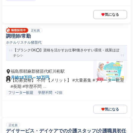
気になる
正社員
調理師/常勤
ホテルリステル猪苗代
【ブランクOK⭕️】資格を活かすお仕事❗️働きやすい環境・残業ほぼ
ナシ✨
福島県耶麻郡猪苗代町川桁駅
月給18万円～30万円
【応募資格】 不問 【メリット】 #大量募集 #フリーター歓迎
#長期 #学歴不問 ...
フリーター歓迎
学歴不問
+2個
気になる
正社員
デイサービス・デイケアでの介護スタッフ(介護職員初任