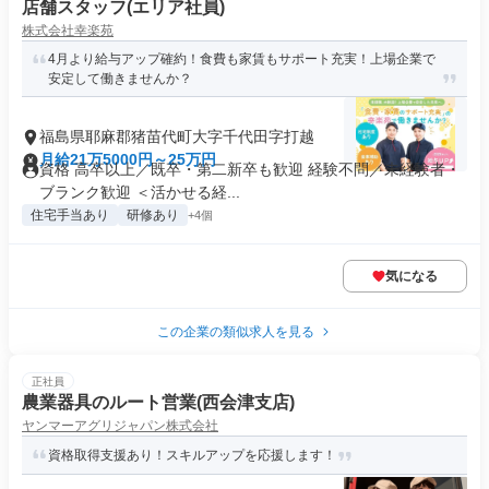
店舗スタッフ(エリア社員)
株式会社幸楽苑
4月より給与アップ確約！食費も家賃もサポート充実！上場企業で
安定して働きませんか？
福島県耶麻郡猪苗代町大字千代田字打越
月給21万5000円～25万円
資格 高卒以上／既卒・第二新卒も歓迎 経験不問／未経験者・
ブランク歓迎 ＜活かせる経...
住宅手当あり
研修あり
+4個
気になる
この企業の類似求人を見る
正社員
農業器具のルート営業(西会津支店)
ヤンマーアグリジャパン株式会社
資格取得支援あり！スキルアップを応援します！