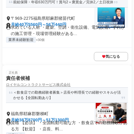
前給保障・年収630万円可！賞与2＋褒賞金／完休2／土日祝休
〒969-2275福島県耶麻郡猪苗代町
月給40万5560円～56万440円
求めている人材 ・建築、空調・衛生設備、電気設備いずれか
の施工管理・現場管理経験がある...
業界未経験歓迎
+30個
気になる
正社員
責任者候補
ロイヤルコントラクトサービス株式会社
＜飲食店での勤務経験者募集＞店長や料理長での経験やスキルが活
かせる【全国転勤あり】
福島県耶麻郡磐梯町
月給38万8700円～51万1300円
資格 【必須】 ・全国転勤可能な方 ・飲食店での勤務経験があ
る方 【歓迎】 ・店長、料...