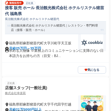
正社員
接客 販売 ホール 長治観光株式会社 ホテルリステル猪苗
代 福島県
長治観光株式会社 ホテルリステル猪苗代
長治観光株式会社 ホテルリステル猪苗代｜レストラン・専門料理
店（接客・販売・ホール）
福島県耶麻郡猪苗代町大字川桁字天王坂
月給25万円～35万円
求める人物像 ※業務上のコミュニケーションに支障のない日
本語力をお持ちの方（目安：BJ...
気になる
正社員
店舗スタッフ(一般社員)
株式会社幸楽苑
福島県耶麻郡猪苗代町大字千代田字打越
月給21万5000円以上