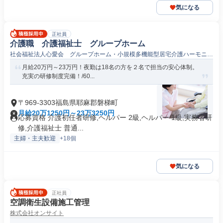
気になる
正社員
介護職 介護福祉士 グループホーム
社会福祉法人心愛会 グループホーム・小規模多機能型居宅介護ハーモニー
磐梯
月給20万円～23万円！夜勤は18名の方を２名で担当の安心体制。
充実の研修制度完備！/60...
〒969-3303福島県耶麻郡磐梯町
月給20万1250円～23万3250円
応募資格 介護初任者研修,ヘルパー 2級,ヘルパー 1級,実務者研
修,介護福祉士 普通...
主婦・主夫歓迎
+18個
気になる
正社員
空調衛生設備施工管理
株式会社オンサイト