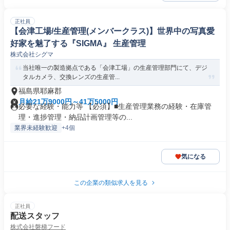
正社員
【会津工場/生産管理(メンバークラス)】世界中の写真愛
好家を魅了する『SIGMA』 生産管理
株式会社シグマ
当社唯一の製造拠点である「会津工場」の生産管理部門にて、デジ
タルカメラ、交換レンズの生産管...
福島県耶麻郡
月給21万9000円～41万5000円
必要な経験・能力等 【必須】■生産管理業務の経験・在庫管
理・進捗管理・納品計画管理等の...
業界未経験歓迎
+4個
気になる
この企業の類似求人を見る
正社員
配送スタッフ
株式会社磐梯フード