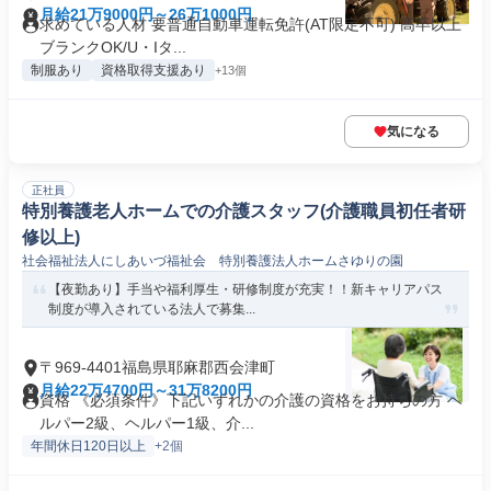
月給21万9000円～26万1000円
求めている人材 要普通自動車運転免許(AT限定不可) 高卒以上
ブランクOK/U・Iタ...
制服あり
資格取得支援あり
+13個
気になる
正社員
特別養護老人ホームでの介護スタッフ(介護職員初任者研
修以上)
社会福祉法人にしあいづ福祉会 特別養護法人ホームさゆりの園
【夜勤あり】手当や福利厚生・研修制度が充実！！新キャリアパス
制度が導入されている法人で募集...
〒969-4401福島県耶麻郡西会津町
月給22万4700円～31万8200円
資格 《必須条件》下記いずれかの介護の資格をお持ちの方 ヘ
ルパー2級、ヘルパー1級、介...
年間休日120日以上
+2個