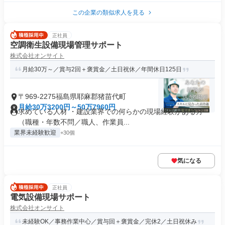
この企業の類似求人を見る
正社員
空調衛生設備現場管理サポート
株式会社オンサイト
月給30万～／賞与2回＋褒賞金／土日祝休／年間休日125日
〒969-2275福島県耶麻郡猪苗代町
月給30万3200円～50万7960円
求めている人材 ・建設業界での何らかの現場経験がある方
（職種・年数不問／職人、作業員...
業界未経験歓迎
+30個
気になる
正社員
電気設備現場サポート
株式会社オンサイト
未経験OK／事務作業中心／賞与回＋褒賞金／完休2／土日祝休み