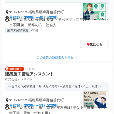
〒969-2275福島県耶麻郡猪苗代町
月給27万3000円～48万4320円
求めている人材 未経験者OK・学歴不問（高卒以上）・ブラン
ク不問 第二新卒の方・社会人...
業界未経験歓迎
+30個
気になる
この企業の類似求人を見る
正社員
建築施工管理アシスタント
株式会社オンサイト
セコカン経験歓迎／月34万／賞与2＋褒賞金／完休2／土日祝休
〒969-2275福島県耶麻郡猪苗代町
月給34万3920円～53万5230円
求めている人材 ・施工管理の実務経験1年以上（建築・土木・
管工事・電気いずれも可） ・...