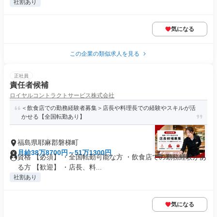
社割あり
気になる
この企業の類似求人を見る
正社員
責任者候補
ロイヤルコントラクトサービス株式会社
＜飲食店での勤務経験者募集＞店長や料理長での経験やスキルが活
かせる【全国転勤あり】
福島県耶麻郡磐梯町
月給38万8700円～51万1300円
資格 【必須】 ・全国転勤可能な方 ・飲食店での勤務経験があ
る方 【歓迎】 ・店長、料...
社割あり
気になる