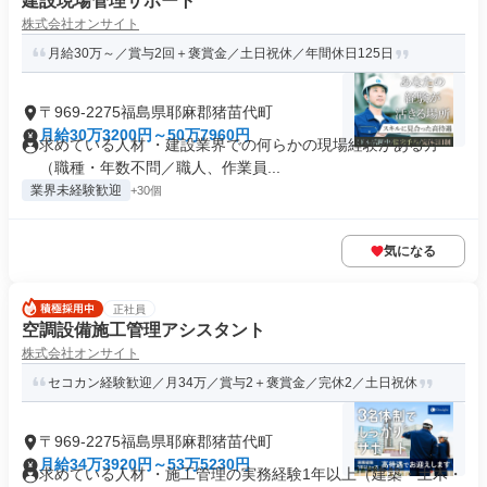
建設現場管理サポート
株式会社オンサイト
月給30万～／賞与2回＋褒賞金／土日祝休／年間休日125日
〒969-2275福島県耶麻郡猪苗代町
月給30万3200円～50万7960円
求めている人材 ・建設業界での何らかの現場経験がある方
（職種・年数不問／職人、作業員...
業界未経験歓迎
+30個
気になる
正社員
空調設備施工管理アシスタント
株式会社オンサイト
セコカン経験歓迎／月34万／賞与2＋褒賞金／完休2／土日祝休
〒969-2275福島県耶麻郡猪苗代町
月給34万3920円～53万5230円
求めている人材 ・施工管理の実務経験1年以上（建築・土木・