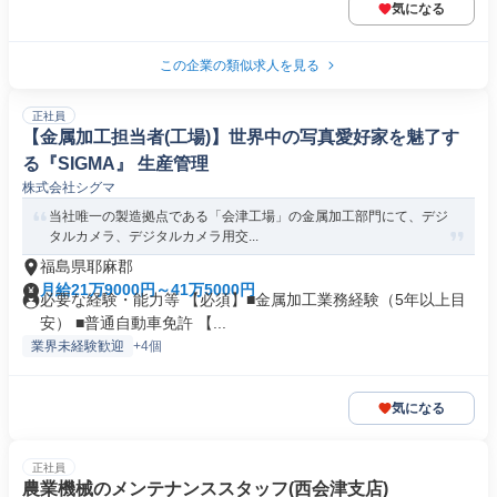
気になる
この企業の類似求人を見る
正社員
【金属加工担当者(工場)】世界中の写真愛好家を魅了す
る『SIGMA』 生産管理
株式会社シグマ
当社唯一の製造拠点である「会津工場」の金属加工部門にて、デジ
タルカメラ、デジタルカメラ用交...
福島県耶麻郡
月給21万9000円～41万5000円
必要な経験・能力等 【必須】■金属加工業務経験（5年以上目
安） ■普通自動車免許 【...
業界未経験歓迎
+4個
気になる
正社員
農業機械のメンテナンススタッフ(西会津支店)