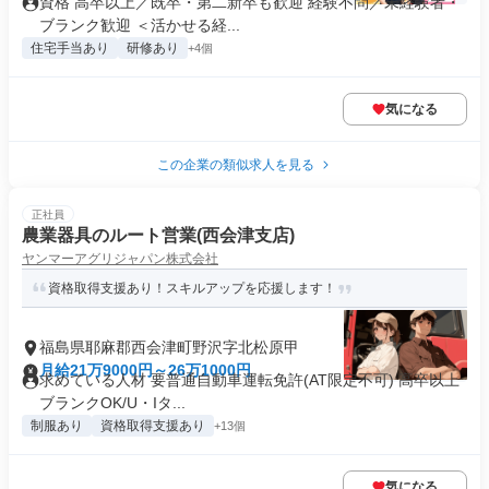
資格 高卒以上／既卒・第二新卒も歓迎 経験不問／未経験者・
ブランク歓迎 ＜活かせる経...
住宅手当あり
研修あり
+4個
気になる
この企業の類似求人を見る
正社員
農業器具のルート営業(西会津支店)
ヤンマーアグリジャパン株式会社
資格取得支援あり！スキルアップを応援します！
福島県耶麻郡西会津町野沢字北松原甲
月給21万9000円～26万1000円
求めている人材 要普通自動車運転免許(AT限定不可) 高卒以上
ブランクOK/U・Iタ...
制服あり
資格取得支援あり
+13個
気になる