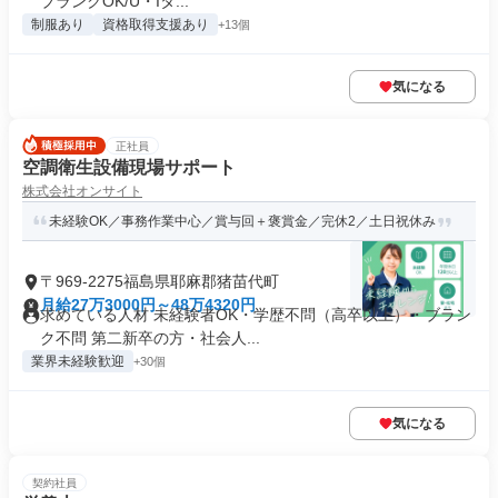
ブランクOK/U・Iタ...
制服あり
資格取得支援あり
+13個
気になる
正社員
空調衛生設備現場サポート
株式会社オンサイト
未経験OK／事務作業中心／賞与回＋褒賞金／完休2／土日祝休み
〒969-2275福島県耶麻郡猪苗代町
月給27万3000円～48万4320円
求めている人材 未経験者OK・学歴不問（高卒以上）・ブラン
ク不問 第二新卒の方・社会人...
業界未経験歓迎
+30個
気になる
契約社員