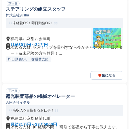
正社員
ステアリングの組立スタッフ
株式会社yusha
未経験OK！即日勤務OK！
福島県耶麻郡西会津町
月給30万円～34万円
求める人材: 収入アップを目指すなら今がチャンス！ 即日スタ
ート＆未経験の方も歓迎！...
即日勤務OK
交通費支給
気になる
正社員
露光装置部品の機械オペレーター
合同会社イテル
高収入を目指せるお仕事！
福島県耶麻郡猪苗代町
月給31万円～33万5000円
求める人材: ▶ 経験不問！ 研修で基礎から丁寧に教えます。