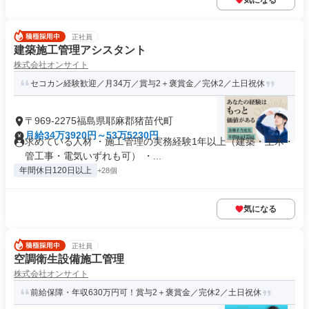
気になる
正社員
建築施工管理アシスタント
株式会社オンサイト
セコカン経験歓迎／月34万／賞与2＋褒賞金／完休2／土日祝休
〒969-2275福島県耶麻郡猪苗代町
月給34万3920円～53万5230円
求めている人材 ・施工管理の実務経験1年以上（建築・土木・
管工事・電気いずれも可） ・...
年間休日120日以上
+28個
気になる
正社員
空調衛生設備施工管理
株式会社オンサイト
前給保障・年収630万円可！賞与2＋褒賞金／完休2／土日祝休