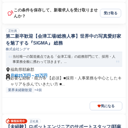
この条件を保存して、新着求人を受け取りませ
受け取る
んか？
正社員
第二新卒歓迎【会津工場/総務人事】世界中の写真愛好家
を魅了する『SIGMA』 総務
株式会社シグマ
当社唯一の製造拠点である「会津工場」の総務部門にて、採用・人
事業務全般に携わって頂きます。...
福島県耶麻郡
月給25万円～35万円
必要な経験・能力等 【必須】■採用・人事業務を中心としたキ
ャリアを歩んでいきたい方 ■...
業界未経験歓迎
+4個
気になる
正社員
【未経験】ロボットエンジニアのサポートスタッフ/耶麻