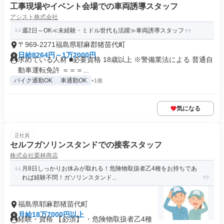
工事現場やイベント会場での車両誘導スタッフ
アシスト株式会社
週2日～OK≪未経験・ミドル世代も活躍≫車両誘導スタッフ
〒969-2271福島県耶麻郡猪苗代町
日給8264円～1万2000円
求めている人材 ■必要資格 18歳以上 ※警備業法による 普通自
動車運転免許 ＝＝＝...
バイク通勤OK
車通勤OK
+1個
気になる
正社員
セルフガソリンスタンドでの接客スタッフ
株式会社栗林商店
月8日しっかりお休みが取れる！危険物取扱者乙4種をお持ちであ
れば経験不問！ガソリンスタンド...
福島県耶麻郡猪苗代町
月給18万7000円以上
経験・資格 【必須】 ・危険物取扱者乙4種