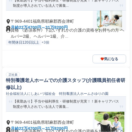
【夜勤あり】手当や福利厚生・研修制度が充実！！新キャリアパス
制度が導入されている法人で募集...
〒969-4401福島県耶麻郡西会津町
月給22万4700円～31万8200円
資格 《必須条件》下記いずれかの介護の資格をお持ちの方 ヘ
ルパー2級、ヘルパー1級、介...
年間休日120日以上
+3個
気になる
正社員
特別養護老人ホームでの介護スタッフ(介護職員初任者研
修以上)
社会福祉法人にしあいづ福祉会 特別養護法人ホームさゆりの園
【夜勤あり】手当や福利厚生・研修制度が充実！！新キャリアパス
制度が導入されている法人で募集...
〒969-4401福島県耶麻郡西会津町
月給22万4700円～31万8200円
資格 《必須条件》下記いずれかの介護の資格をお持ちの方 ヘ