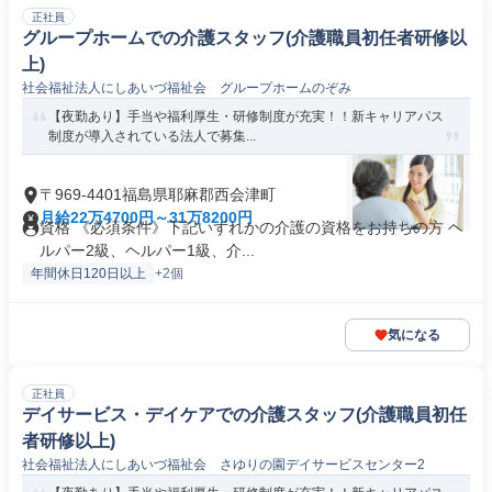
正社員
グループホームでの介護スタッフ(介護職員初任者研修以
上)
社会福祉法人にしあいづ福祉会 グループホームのぞみ
【夜勤あり】手当や福利厚生・研修制度が充実！！新キャリアパス
制度が導入されている法人で募集...
〒969-4401福島県耶麻郡西会津町
月給22万4700円～31万8200円
資格 《必須条件》下記いずれかの介護の資格をお持ちの方 ヘ
ルパー2級、ヘルパー1級、介...
年間休日120日以上
+2個
気になる
正社員
デイサービス・デイケアでの介護スタッフ(介護職員初任
者研修以上)
社会福祉法人にしあいづ福祉会 さゆりの園デイサービスセンター2