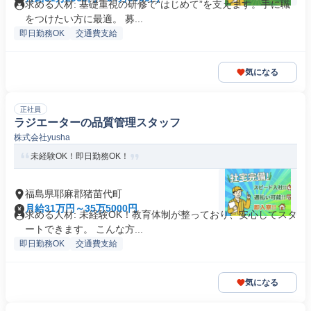
求める人材: 基礎重視の研修で“はじめて”を支えます。手に職
をつけたい方に最適。 募...
即日勤務OK
交通費支給
気になる
正社員
ラジエーターの品質管理スタッフ
株式会社yusha
未経験OK！即日勤務OK！
福島県耶麻郡猪苗代町
月給31万円～35万5000円
求める人材: 未経験OK！教育体制が整っており、安心してスタ
ートできます。 こんな方...
即日勤務OK
交通費支給
気になる