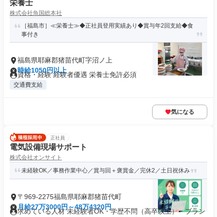
栄養士
株式会社魚国総本社
［福島市］≪栄養士≫◆正社員登用実績あり◆賞与年2回支給◆食
事付き
福島県耶麻郡猪苗代町字沼ノ上
時給1050円以上
資格・経験 経験者優遇 栄養士免許必須
交通費支給
気になる
正社員
電気設備現場サポート
株式会社オンサイト
未経験OK／事務作業中心／賞与回＋褒賞金／完休2／土日祝休み
〒969-2275福島県耶麻郡猪苗代町
月給27万3000円～48万4320円
求めている人材 未経験者OK・学歴不問（高卒以上）・ブラン