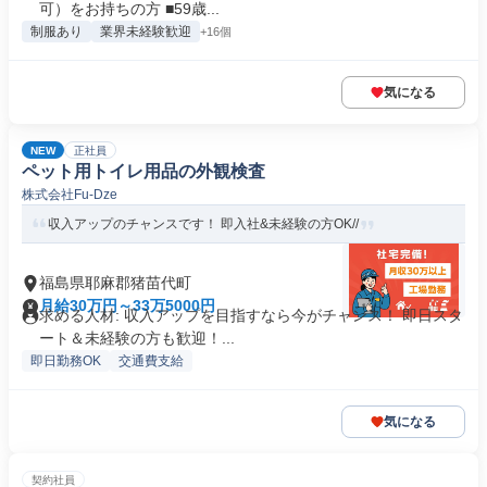
可）をお持ちの方 ■59歳...
制服あり
業界未経験歓迎
+16個
気になる
NEW
正社員
ペット用トイレ用品の外観検査
株式会社Fu-Dze
収入アップのチャンスです！ 即入社&未経験の方OK//
福島県耶麻郡猪苗代町
月給30万円～33万5000円
求める人材: 収入アップを目指すなら今がチャンス！ 即日スタ
ート＆未経験の方も歓迎！...
即日勤務OK
交通費支給
気になる
契約社員