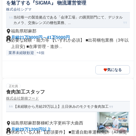
を魅了する『SIGMA』 物流運営管理
株式会社シグマ
当社唯一の製造拠点である「会津工場」の購買部門にて、デジタル
カメラ、交換レンズの梱包業務、...
福島県耶麻郡
月給21万9000円～41万5000円
必要な経験・能力等 【いずれか必須】 ■出荷梱包業務（3年以
上目安) ■在庫管理・進捗...
業界未経験歓迎
+4個
気になる
正社員
食肉加工スタッフ
株式会社磐梯フード
【未経験から月給29万以上】土日休みのモクモク食肉加工
福島県耶麻郡磐梯町大字更科字大曲西
月給29万1200円以上
求めている人材 【必須要件】 ■普通自動車運転免許（AT限定