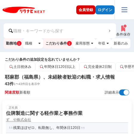
会員登録
ログイン
職種・キーワードから探す
条件保存
勤務地
職種
こだわり条件
雇用形態
年収
新着のみ
1
1
こだわり条件の追加設定を忘れていませんか？
土日祝休み
年間休日120日以上
完全週休2日制
学歴
耶麻郡（福島県）、未経験者歓迎の転職・求人情報
43
件
1
〜
43
件目を表示中
関連度順
新着順
詳細表示
正社員
位牌製造に関する軽作業と事務作業
ずゞや株式会社
残業ほぼゼロ、転勤無し、年間休日120日