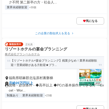
ク不問 第二新卒の方・社会人...
業界未経験歓迎
+30個
気になる
この企業の類似求人を見る
正社員
リゾートホテルの宴会プランニング
株式会社グランベルホテル
【リゾートホテル×宴会プランニング】残業少なめ！業界未経験歓
迎！営業経験がある方歓迎★ブラ...
福島県耶麻郡北塩原村裏磐梯
月給20万円以上
資格 - 必須条件 - ◆高卒以上 ◆PCの基本操作ができる方 ⇒Ex
cel・Wor...
制服あり
業界未経験歓迎
+23個