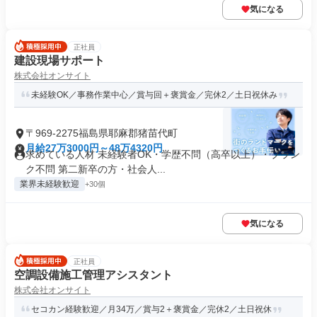
気になる
正社員
建設現場サポート
株式会社オンサイト
未経験OK／事務作業中心／賞与回＋褒賞金／完休2／土日祝休み
〒969-2275福島県耶麻郡猪苗代町
月給27万3000円～48万4320円
求めている人材 未経験者OK・学歴不問（高卒以上）・ブラン
ク不問 第二新卒の方・社会人...
業界未経験歓迎
+30個
気になる
正社員
空調設備施工管理アシスタント
株式会社オンサイト
セコカン経験歓迎／月34万／賞与2＋褒賞金／完休2／土日祝休