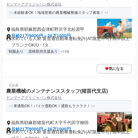
ヤンマーアグリジャパン株式会社
未経験者OK！地域密着の農業機械整備スタッフ募集！
福島県耶麻郡西会津町野沢字北松原甲
月給21万9000円～26万1000円
求めている人材 要普通自動車運転免許(AT限定不可) 高卒以上
ブランクOK/U・Iタ...
制服あり
資格取得支援あり
+13個
気になる
正社員
農業機械のメンテナンススタッフ(猪苗代支店)
ヤンマーアグリジャパン株式会社
車通勤OK！バイク通勤OK！通勤もラクラク！
福島県耶麻郡猪苗代町大字千代田字柳田
月給21万9000円～26万1000円
求めている人材 要普通自動車運転免許(AT限定不可) 高卒以上