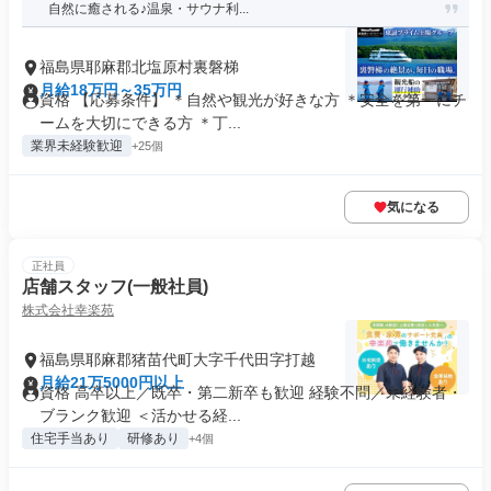
自然に癒される♪温泉・サウナ利...
福島県耶麻郡北塩原村裏磐梯
月給18万円～35万円
資格 【応募条件】 ＊自然や観光が好きな方 ＊安全を第一にチ
ームを大切にできる方 ＊丁...
業界未経験歓迎
+25個
気になる
正社員
店舗スタッフ(一般社員)
株式会社幸楽苑
福島県耶麻郡猪苗代町大字千代田字打越
月給21万5000円以上
資格 高卒以上／既卒・第二新卒も歓迎 経験不問／未経験者・
ブランク歓迎 ＜活かせる経...
住宅手当あり
研修あり
+4個