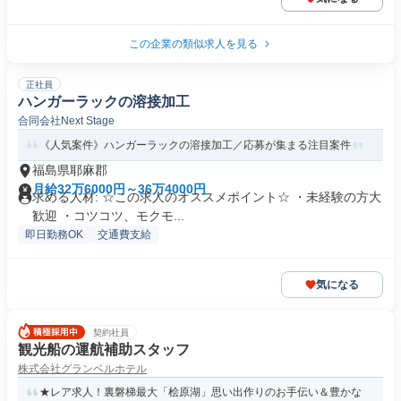
この企業の類似求人を見る
正社員
ハンガーラックの溶接加工
合同会社Next Stage
《人気案件》ハンガーラックの溶接加工／応募が集まる注目案件
福島県耶麻郡
月給32万6000円～36万4000円
求める人材: ☆この求人のオススメポイント☆ ・未経験の方大
歓迎 ・コツコツ、モクモ...
即日勤務OK
交通費支給
気になる
契約社員
観光船の運航補助スタッフ
株式会社グランベルホテル
★レア求人！裏磐梯最大「桧原湖」思い出作りのお手伝い＆豊かな