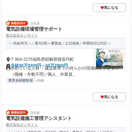
気になる
正社員
電気設備現場管理サポート
株式会社オンサイト
月給30万～／賞与2回＋褒賞金／土日祝休／年間休日125日
〒969-2275福島県耶麻郡猪苗代町
月給30万3200円～50万7960円
求めている人材 ・建設業界での何らかの現場経験がある方
（職種・年数不問／職人、作業員...
業界未経験歓迎
+30個
気になる
正社員
電気設備施工管理アシスタント
株式会社オンサイト