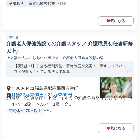
制服あり
業界未経験歓迎
+19個
気になる
正社員
介護老人保健施設での介護スタッフ(介護職員初任者研修
以上)
社会福祉法人にしあいづ福祉会 介護老人保健施設憩の森
【夜勤あり】手当や福利厚生・研修制度が充実！！新キャリアパス
制度が導入されている法人で募集...
〒969-4401福島県耶麻郡西会津町
月給22万4700円～31万8200円
資格 《必須条件》下記いずれかの介護の資格をお持ちの方 ヘ
ルパー2級、ヘルパー1級、介...
年間休日120日以上
+2個
気になる