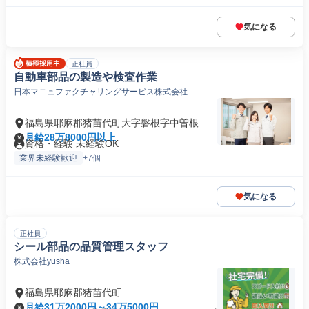
気になる
正社員
自動車部品の製造や検査作業
日本マニュファクチャリングサービス株式会社
福島県耶麻郡猪苗代町大字磐根字中曽根
月給28万8000円以上
資格・経験 未経験OK
業界未経験歓迎
+7個
気になる
正社員
シール部品の品質管理スタッフ
株式会社yusha
福島県耶麻郡猪苗代町
月給31万2000円～34万5000円