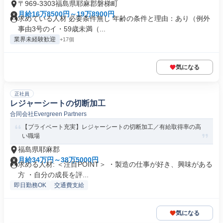
〒969-3303福島県耶麻郡磐梯町
月給16万8500円～19万8900円
求めている人材 必要条件無し 年齢の条件と理由：あり（例外
事由3号のイ・59歳未満（...
業界未経験歓迎
+17個
気になる
正社員
レジャーシートの切断加工
合同会社Evergreen Partners
【プライベート充実】レジャーシートの切断加工／有給取得率の高
い職場
福島県耶麻郡
月給34万円～38万5000円
求める人材: ＜注目POINT＞ ・製造の仕事が好き、興味がある
方 ・自分の成長を評...
即日勤務OK
交通費支給
気になる