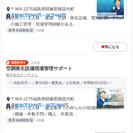
〒969-2275福島県耶麻郡猪苗代町
月給40万5560円～56万440円
求めている人材 ・建築、空調・衛生設備、電気設備いずれか
の施工管理・現場管理経験がある...
業界未経験歓迎
+30個
気になる
正社員
空調衛生設備現場管理サポート
株式会社オンサイト
月給30万～／賞与2回＋褒賞金／土日祝休／年間休日125日
〒969-2275福島県耶麻郡猪苗代町
月給30万3200円～50万7960円
求めている人材 ・建設業界での何らかの現場経験がある方
（職種・年数不問／職人、作業員...
業界未経験歓迎
+30個