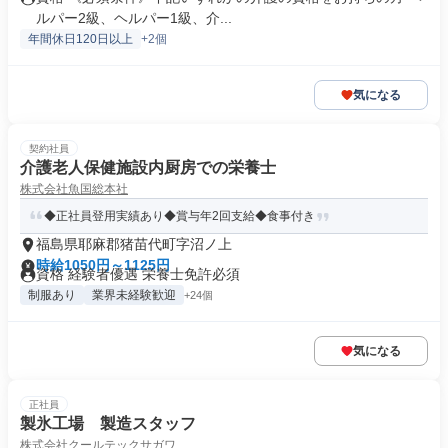
ルパー2級、ヘルパー1級、介...
年間休日120日以上
+2個
気になる
契約社員
介護老人保健施設内厨房での栄養士
株式会社魚国総本社
◆正社員登用実績あり◆賞与年2回支給◆食事付き
福島県耶麻郡猪苗代町字沼ノ上
時給1050円～1125円
資格 経験者優遇 栄養士免許必須
制服あり
業界未経験歓迎
+24個
気になる
正社員
製氷工場 製造スタッフ
株式会社クールテックサガワ