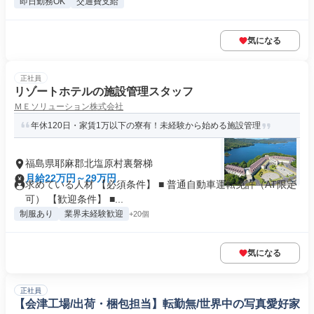
即日勤務OK
交通費支給
気になる
正社員
リゾートホテルの施設管理スタッフ
ＭＥソリューション株式会社
年休120日・家賃1万以下の寮有！未経験から始める施設管理
福島県耶麻郡北塩原村裏磐梯
月給22万円～29万円
求めている人材 【必須条件】 ■ 普通自動車運転免許（AT限定
可） 【歓迎条件】 ■...
制服あり
業界未経験歓迎
+20個
気になる
正社員
【会津工場/出荷・梱包担当】転勤無/世界中の写真愛好家