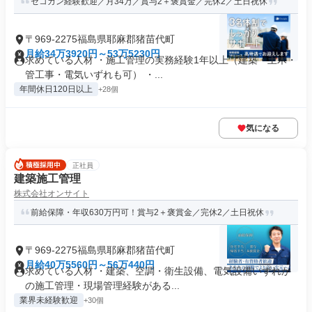
セコカン経験歓迎／月34万／賞与2＋褒賞金／完休2／土日祝休
〒969-2275福島県耶麻郡猪苗代町
月給34万3920円～53万5230円
求めている人材 ・施工管理の実務経験1年以上（建築・土木・
管工事・電気いずれも可） ・...
年間休日120日以上
+28個
気になる
正社員
建築施工管理
株式会社オンサイト
前給保障・年収630万円可！賞与2＋褒賞金／完休2／土日祝休
〒969-2275福島県耶麻郡猪苗代町
月給40万5560円～56万440円
求めている人材 ・建築、空調・衛生設備、電気設備いずれか
の施工管理・現場管理経験がある...
業界未経験歓迎
+30個