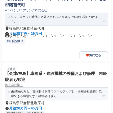
郡猪苗代町
nmsエンジニアリング株式会社
✨AI・ロボット時代に必要とされるスキルをゼロから身につけよ
う。
福島県耶麻郡猪苗代町
月給25万円～29万円
求める人材: .゜｡:+.゜｡:+.゜｡:+.゜｡:+.゜｡:+.゜｡:+.゜｡:+...
即日勤務OK
気になる
正社員
【会津/福島】車両系・建設機械の整備および修理 未経
験者も歓迎
株式会社剛一
未経験の方も、資格取得制度でスキルアップし（全額会社負担）活
躍できる職場です！経験者はさら...
福島県耶麻郡北塩原村
月給20万円～45万円