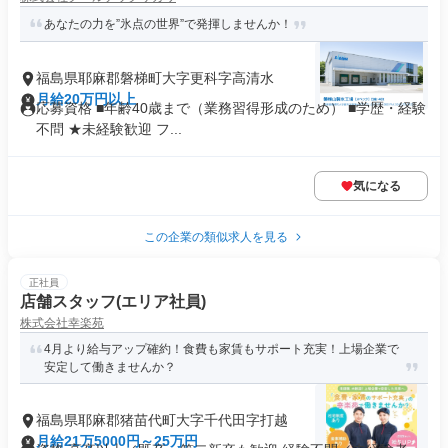
あなたの力を”氷点の世界”で発揮しませんか！
福島県耶麻郡磐梯町大字更科字高清水
月給20万円以上
応募資格 ■年齢40歳まで（業務習得形成のため） ■学歴・経験
不問 ★未経験歓迎 フ...
気になる
この企業の類似求人を見る
正社員
店舗スタッフ(エリア社員)
株式会社幸楽苑
4月より給与アップ確約！食費も家賃もサポート充実！上場企業で
安定して働きませんか？
福島県耶麻郡猪苗代町大字千代田字打越
月給21万5000円～25万円