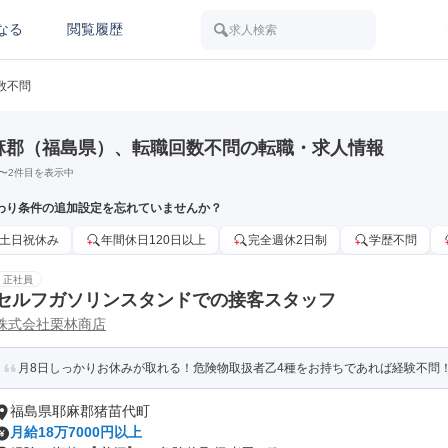
なる
閲覧履歴
求人検索
数不問
麻郡（福島県）、転職回数不問の転職・求人情報
〜
2
件目を表示中
わり条件の追加設定を忘れていませんか？
土日祝休み
年間休日120日以上
完全週休2日制
学歴不問
正社員
セルフガソリンスタンドでの接客スタッフ
株式会社栗林商店
月8日しっかりお休みが取れる！危険物取扱者乙4種をお持ちであれば経験不問
福島県耶麻郡猪苗代町
月給18万7000円以上