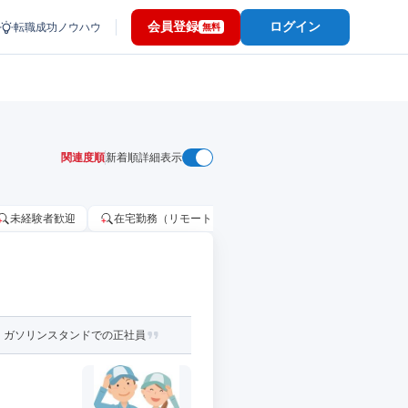
会員登録
ログイン
転職成功ノウハウ
無料
関連度順
新着順
詳細表示
未経験者歓迎
在宅勤務（リモートワーク）OK
家賃補助・住宅手当
！ガソリンスタンドでの正社員