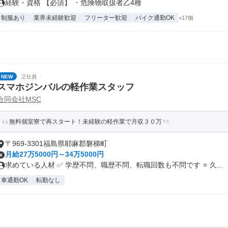
経験・資格 【必須】 ・危険物取扱者乙4種
制服あり
業界未経験歓迎
フリーター歓迎
バイク通勤OK
+17個
NEW
正社員
スマホジンバルの軽作業スタッフ
合同会社MSC
無料個室寮で再スタート！未経験の軽作業で月収３０万
〒969-3301福島県耶麻郡磐梯町
月給27万5000円～34万5000円
求めている人材 ✅️ 学歴不問、職歴不問、転職回数も不問です ⭐️ 久...
車通勤OK
転勤なし