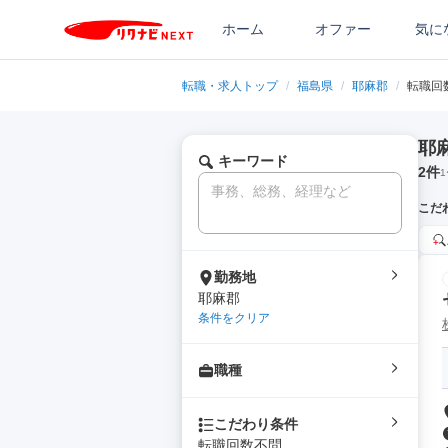
ホーム
オファー
気に
転職・求人トップ
/
福島県
/
耶麻郡
/
転職回
耶
キーワード
2
件
1
こだ
勤務地
耶麻郡
条件をクリア
職種
こだわり条件
転職回数不問