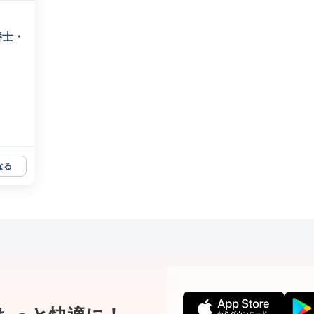
養士・
なる