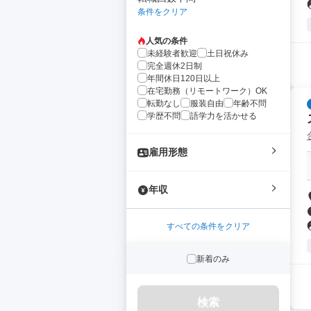
条件をクリア
人気の条件
未経験者歓迎
土日祝休み
完全週休2日制
年間休日120日以上
在宅勤務（リモートワーク）OK
転勤なし
服装自由
年齢不問
学歴不問
語学力を活かせる
雇用形態
年収
すべての条件をクリア
新着のみ
検索