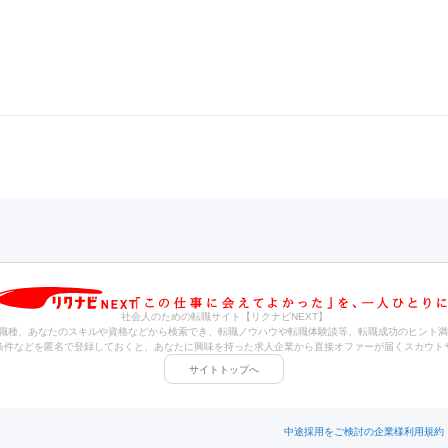
社会人のための転職サイト【リクナビNEXT】
職種、あなたのスキルや資格などから検索でき、転職ノウハウや転職体験談等、転職成功のヒント満
条件などを匿名で登録しておくと、あなたに興味を持った求人企業から直接オファーが届くスカウト
サイトトップへ
中途採用をご検討の企業様
利用規約