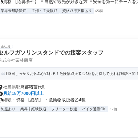
資格 【応募条件】 ＊自然や観光が好きな方 ＊安全を第一にチームを大切
業界未経験歓迎
主婦・主夫歓迎
資格取得支援あり
+23個
正社員
セルフガソリンスタンドでの接客スタッフ
株式会社栗林商店
月8日しっかりお休みが取れる！危険物取扱者乙4種をお持ちであれば経験不問
福島県耶麻郡猪苗代町
月給18万7000円以上
経験・資格 【必須】 ・危険物取扱者乙4種
制服あり
業界未経験歓迎
フリーター歓迎
バイク通勤OK
+17個