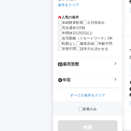
条件をクリア
人気の条件
未経験者歓迎
土日祝休み
完全週休2日制
年間休日120日以上
在宅勤務（リモートワーク）OK
転勤なし
服装自由
年齢不問
学歴不問
語学力を活かせる
雇用形態
年収
すべての条件をクリア
新着のみ
検索