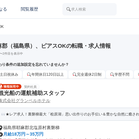
なる
閲覧履歴
求人検索
OK
麻郡（福島県）、ピアスOKの転職・求人情報
〜
2
件目を表示中
わり条件の追加設定を忘れていませんか？
土日祝休み
年間休日120日以上
完全週休2日制
学歴不問
契約社員
観光船の運航補助スタッフ
株式会社グランベルホテル
★レア求人！裏磐梯最大「桧原湖」思い出作りのお手伝い＆豊かな自然に癒される
福島県耶麻郡北塩原村裏磐梯
月給18万円～35万円