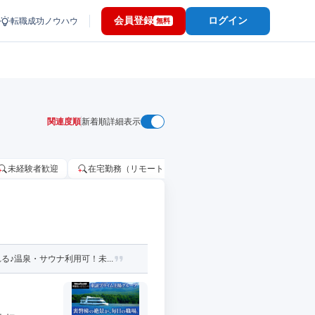
会員登録
ログイン
転職成功ノウハウ
無料
関連度順
新着順
詳細表示
未経験者歓迎
在宅勤務（リモートワーク）OK
家賃補助・住宅手当
♪温泉・サウナ利用可！未...