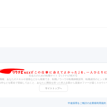
社会人のための転職サイト【リクナビNEXT】
職種、あなたのスキルや資格などから検索でき、転職ノウハウや転職体験談等、転職成功のヒント満
条件などを匿名で登録しておくと、あなたに興味を持った求人企業から直接オファーが届くスカウト
サイトトップへ
中途採用をご検討の企業様
利用規約