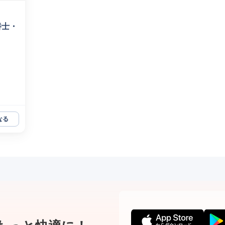
養士・
なる