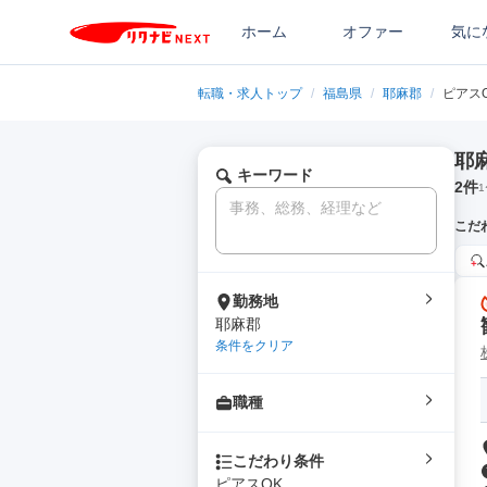
ホーム
オファー
気に
転職・求人トップ
/
福島県
/
耶麻郡
/
ピアス
耶
キーワード
2
件
1
こだ
勤務地
耶麻郡
条件をクリア
職種
こだわり条件
ピアスOK