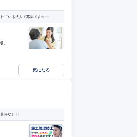
されている法人で募集です☆
、...
気になる
身赴任なし