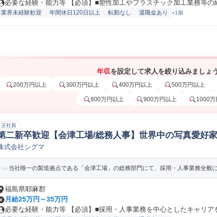
必要な経験・能力等 【必須】■塑性加工やプラスチック加工業務等の経験
業界未経験歓迎
年間休日120日以上
転勤なし
退職金あり
+1個
年収
を設定して求人を絞り込みましょ
200万円以上
300万円以上
400万円以上
500万円以上
800万円以上
900万円以上
1000
正社員
第二新卒歓迎【会津工場/総務人事】世界中の写真愛好家を
株式会社シグマ
務
当社唯一の製造拠点である「会津工場」の総務部門にて、採用・人事業務全般に携
福島県耶麻郡
月給25万円～35万円
必要な経験・能力等 【必須】■採用・人事業務を中心としたキャリアを歩