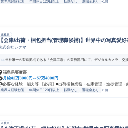
業界未経験歓迎
年間休日120日以上
転勤なし
退職金あり
+1個
正社員
【会津/出荷・梱包担当(管理職候補)】世界中の写真愛好
株式会社シグマ
物流運営管理
当社唯一の製造拠点である「会津工場」の業務部門にて、デジタルカメラ、交換レ
福島県耶麻郡
月給42万3000円～57万4000円
必要な経験・能力等 【必須】■出荷梱包業務・在庫管理・進捗管理・納品
業界未経験歓迎
年間休日120日以上
転勤なし
退職金あり
+1個
正社員