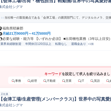
【会津工場/出荷・梱包担当】転勤無/世界中の写真愛好家
株式会社シグマ
物流運営管理
当社唯一の製造拠点である「会津工場」の購買部門にて、デジタルカメラ、交換レ
福島県耶麻郡
月給21万9000円～41万5000円
必要な経験・能力等 【いずれか必須】 ■出荷梱包業務（3年以上目安) .
業界未経験歓迎
年間休日120日以上
転勤なし
退職金あり
+1個
キーワード
を設定して求人を絞り込みまし
事務
経理
不動産
営業
IT
英語
正社員
【会津工場/生産管理(メンバークラス)】世界中の写真愛
株式会社シグマ
A』 生産管理