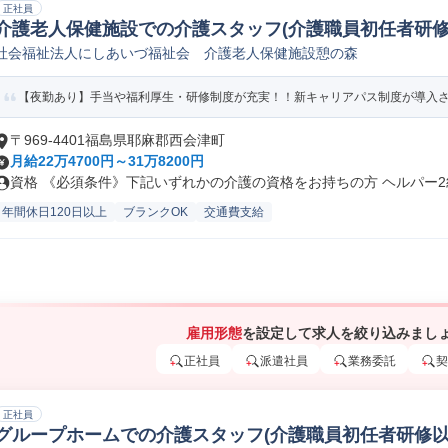
正社員
介護老人保健施設での介護スタッフ(介護職員初任者研修
社会福祉法人にしあいづ福祉会 介護老人保健施設憩の森
【夜勤あり】手当や福利厚生・研修制度が充実！！新キャリアパス制度が導入
〒969-4401福島県耶麻郡西会津町
月給22万4700円～31万8200円
資格 《必須条件》下記いずれかの介護の資格をお持ちの方 ヘルパー2級
年間休日120日以上
ブランクOK
交通費支給
雇用形態
を設定して求人を絞り込みまし
正社員
派遣社員
業務委託
契
正社員
グループホームでの介護スタッフ(介護職員初任者研修以