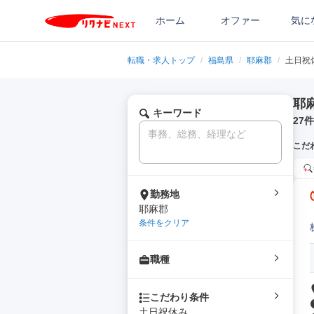
ホーム
オファー
気に
転職・求人トップ
/
福島県
/
耶麻郡
/
土日祝
耶
キーワード
27
件
こだ
勤務地
耶麻郡
条件をクリア
職種
こだわり条件
土日祝休み