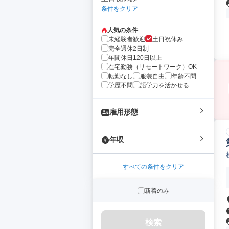
条件をクリア
人気の条件
未経験者歓迎
土日祝休み
完全週休2日制
年間休日120日以上
在宅勤務（リモートワーク）OK
転勤なし
服装自由
年齢不問
学歴不問
語学力を活かせる
雇用形態
年収
すべての条件をクリア
新着のみ
検索