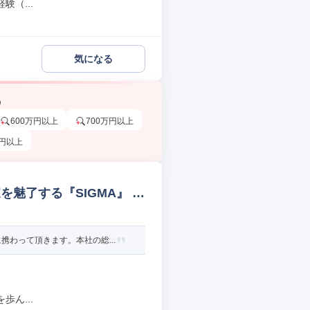
（...
気になる
う
600万円以上
700万円以上
万円以上
魅了する『SIGMA』 総
わって頂きます。本社の総...
ん...