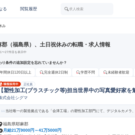
なる
閲覧履歴
求人検索
休み
麻郡（福島県）、土日祝休みの転職・求人情報
1
〜
27
件目を表示中
わり条件の追加設定を忘れていませんか？
年間休日120日以上
完全週休2日制
学歴不問
未経験者歓迎
正社員
【塑性加工(プラスチック等)担当世界中の写真愛好家を魅
株式会社シグマ
技術(鉄鋼/非鉄金属/金属製品)
当社唯一の製造拠点である「会津工場」の塑性加工部門にて、デジタルカメラ、デ
福島県耶麻郡
月給21万9000円～41万5000円