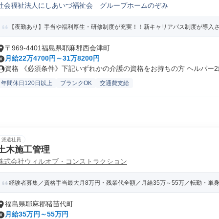
社会福祉法人にしあいづ福祉会 グループホームのぞみ
【夜勤あり】手当や福利厚生・研修制度が充実！！新キャリアパス制度が導入
〒969-4401福島県耶麻郡西会津町
月給22万4700円～31万8200円
資格 《必須条件》下記いずれかの介護の資格をお持ちの方 ヘルパー2級
年間休日120日以上
ブランクOK
交通費支給
派遣社員
土木施工管理
株式会社ウィルオブ・コンストラクション
経験者募集／資格手当最大月8万円・残業代全額／月給35万～55万／転勤・単
福島県耶麻郡猪苗代町
月給35万円～55万円