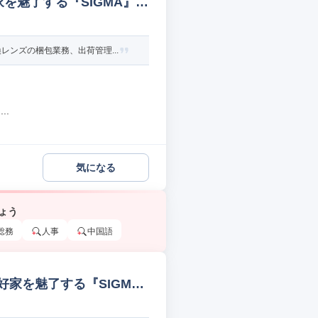
を魅了する『SIGMA』
ンズの梱包業務、出荷管理...
..
気になる
ょう
総務
人事
中国語
好家を魅了する『SIGM