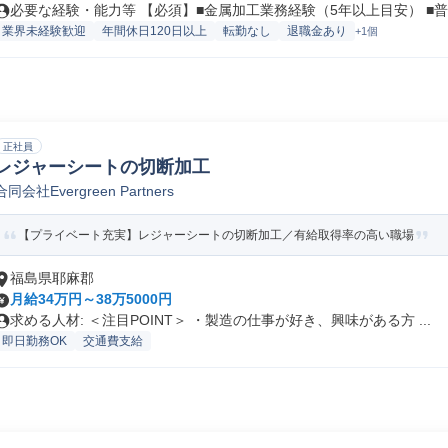
必要な経験・能力等 【必須】■金属加工業務経験（5年以上目安） ■普通
業界未経験歓迎
年間休日120日以上
転勤なし
退職金あり
+1個
正社員
レジャーシートの切断加工
合同会社Evergreen Partners
【プライベート充実】レジャーシートの切断加工／有給取得率の高い職場
福島県耶麻郡
月給34万円～38万5000円
求める人材: ＜注目POINT＞ ・製造の仕事が好き、興味がある方 ...
即日勤務OK
交通費支給