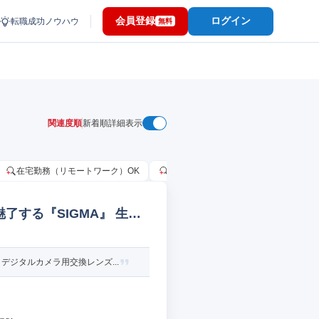
会員登録
ログイン
転職成功ノウハウ
無料
関連度順
新着順
詳細表示
在宅勤務（リモートワーク）OK
家賃補助・住宅手当あり
固定給
了する『SIGMA』 生産
ジタルカメラ用交換レンズ...