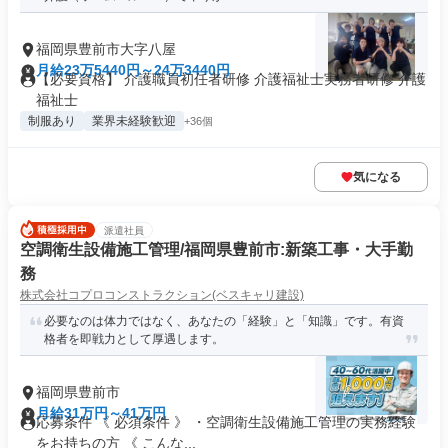
福岡県豊前市大字八屋
月給23万5440円～24万3440円
【必要資格】 介護職員初任者研修 介護福祉士実務者研修 介護
福祉士
制服あり
業界未経験歓迎
+36個
気になる
派遣社員
空調衛生設備施工管理/福岡県豊前市:新築工事・大手勤
務
株式会社コプロコンストラクション(ベスキャリ建設)
必要なのは体力ではなく、あなたの「経験」と「知識」です。有資
格者を即戦力として厚遇します。
福岡県豊前市
月給31万円～41万円
応募条件 《 必須条件 》 ・空調衛生設備施工管理の実務経験
をお持ちの方 《 こんな...