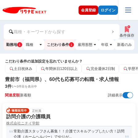
会員登録
ログイン
職種・キーワードから探す
条件保存
勤務地
職種
こだわり条件
雇用形態
年収
新着のみ
1
1
こだわり条件の追加設定を忘れていませんか？
土日祝休み
年間休日120日以上
完全週休2日制
学歴
豊前市（福岡県）、60代も応募可の転職・求人情報
3
件
1
〜
3
件目を表示中
関連度順
新着順
詳細表示
正社員
訪問介護の介護職員
株式会社ニチイ学館
常勤介護スタッフさん募集！！介護でスキルアップしたい方！訪問
介護（ホームヘルパー）でやりが...