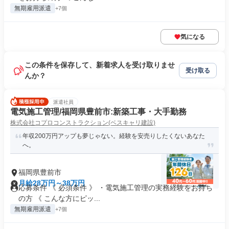
無期雇用派遣
+7個
気になる
この条件を保存して、新着求人を受け取りませ
受け取る
んか？
派遣社員
電気施工管理/福岡県豊前市:新築工事・大手勤務
株式会社コプロコンストラクション(ベスキャリ建設)
年収200万円アップも夢じゃない。経験を安売りしたくないあなた
へ。
福岡県豊前市
月給28万円～38万円
応募条件 《 必須条件 》 ・電気施工管理の実務経験をお持ち
の方 《 こんな方にピッ...
無期雇用派遣
+7個