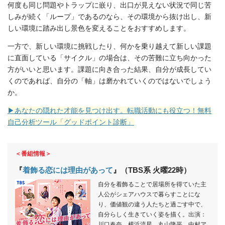
何度も同じ問題やトラップに嵌り、出口が見えない状況で同じ苦
しみが続く「ループ」であるのなら、その環境から抜け出し、新
しい環境に踏み出し景色を変えることをおすすめします。
一方で、新しい環境に挑戦したり、何かを乗り越えて新しい課題
に直面している「サイクル」の場合は、その苦難に立ち向かった
方がいいと思います。課題に向き合った結果、自分が成長してい
くのであれば、自分の「軸」は磨かれていくのではないでしょう
か。
▶あなたの隠れた才能を見つけ出す。転職活動にも役立つ！無料
自己分析ツール「グッドポイント診断」
＜番組情報＞
『
着飾る恋には理由があって
』（TBS系 火曜22時）
自分を着飾ることで居場所を得ていた主
人公がシェアハウスで暮らすことにな
り、価値観の違う人たちと過ごす中で、
自分らしく生きていく姿を描く。出演：
川口春奈、横浜流星、丸山隆平、中村ア