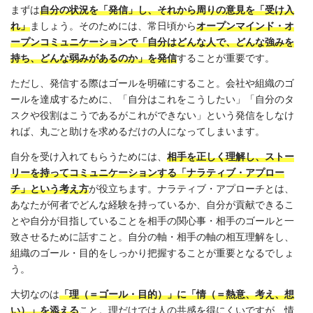
まずは
自分の状況を「発信」し、それから周りの意見を「受け入
れ」
ましょう。そのためには、常日頃から
オープンマインド・オ
ープンコミュニケーションで「自分はどんな人で、どんな強みを
持ち、どんな弱みがあるのか」を発信
することが重要です。
ただし、発信する際はゴールを明確にすること。会社や組織のゴ
ールを達成するために、「自分はこれをこうしたい」「自分のタ
スクや役割はこうであるがこれができない」という発信をしなけ
れば、丸ごと助けを求めるだけの人になってしまいます。
自分を受け入れてもらうためには、
相手を正しく理解し、ストー
リーを持ってコミュニケーションする「ナラティブ・アプロー
チ」という考え方
が役立ちます。ナラティブ・アプローチとは、
あなたが何者でどんな経験を持っているか、自分が貢献できるこ
とや自分が目指していることを相手の関心事・相手のゴールと一
致させるために話すこと。自分の軸・相手の軸の相互理解をし、
組織のゴール・目的をしっかり把握することが重要となるでしょ
う。
大切なのは
「理（＝ゴール・目的）」に「情（＝熱意、考え、想
い）」を添える
こと。理だけでは人の共感を得にくいですが、情