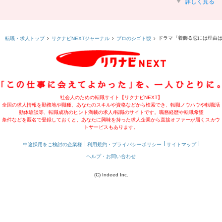
詳しく見る
ドラマ『着飾る恋には理由は
転職・求人トップ
リクナビNEXTジャーナル
プロのシゴト観
社会人のための転職サイト【リクナビNEXT】
全国の求人情報を勤務地や職種、あなたのスキルや資格などから検索でき、転職ノウハウや転職活
動体験談等、転職成功のヒント満載の求人/転職のサイトです。職務経歴や転職希望
条件などを匿名で登録しておくと、あなたに興味を持った求人企業から直接オファーが届くスカウ
トサービスもあります。
中途採用をご検討の企業様
利用規約・プライバシーポリシー
サイトマップ
ヘルプ・お問い合わせ
(C) Indeed Inc.