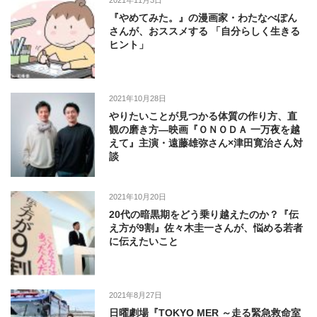
2021年11月3日
『やめてみた。』の漫画家・わたなべぽん
さんが、おススメする 「自分らしく生きる
ヒント」
2021年10月28日
やりたいことが見つかる体質の作り方、直
観の磨き方―映画『ＯＮＯＤＡ 一万夜を越
えて』主演・遠藤雄弥さん×津田寛治さん対
談
2021年10月20日
20代の暗黒期をどう乗り越えたのか？『伝
え方が9割』佐々木圭一さんが、悩める若者
に伝えたいこと
2021年8月27日
日曜劇場『TOKYO MER ～走る緊急救命室