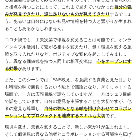
と接点を持つことによって、これまで見えていなかった
自分の強
みが発見できたり、逆に足りないものが見えてきたり
するでしょ
う。あるいは自分にはない知見や情報を持つ人と繋がりが生まれ
ることもあるかもしれません。
コロナ禍でも、工夫次第で環境を変えることは可能です。オンラ
インをフル活用して繋がる相手を変えたり、働く環境を変える施
策を取り入れたりなど、ポジティブな変化を起こしてみましょ
う。異なる価値観を持つ人同士の相互交流は、
心をオープンにす
る効果
があります。
また、このシーンでは「SNS映え」を意識する真柴と見た目より
も料理の味で勝負するという駿とで議論となり、ぎくしゃくする
場面で、一方は広報目線で話をしていますが、一方はシェフ目線
で話をしています。自分の意見を主張することも大切ですが、他
者の意見も尊重し、
自分の強みとなる軸を掛け合わせてコラボレ
ーションしてプロジェクトを達成するスキルも大切
です。
環境を変え、景色を変えることで、新しい繋がりが生まれます。
そして価値観の異なる他者とコラボレーションする可能性を広げ