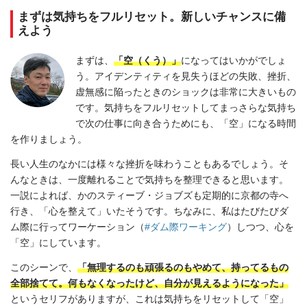
まずは気持ちをフルリセット。新しいチャンスに備
えよう
まずは、
「空（くう）」
になってはいかがでしょ
う。アイデンティティを見失うほどの失敗、挫折、
虚無感に陥ったときのショックは非常に大きいもの
です。気持ちをフルリセットしてまっさらな気持ち
で次の仕事に向き合うためにも、「空」になる時間
を作りましょう。
長い人生のなかには様々な挫折を味わうこともあるでしょう。そ
んなときは、一度離れることで気持ちを整理できると思います。
一説によれば、かのスティーブ・ジョブズも定期的に京都の寺へ
行き、「心を整えて」いたそうです。ちなみに、私はたびたびダ
ム際に行ってワーケーション（
#ダム際ワーキング
）しつつ、心を
「空」にしています。
このシーンで、
「無理するのも頑張るのもやめて、持ってるもの
全部捨てて。何もなくなったけど、自分が見えるようになった」
というセリフがありますが、これは気持ちをリセットして「空」