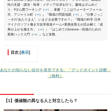
性の支援・講演・執筆・メディア出演を行う。趣味はダムめぐ
り、#ダム際ワーキング（
⇒
）。著書『ここはウォーターフォール
市、アジャイル町（
⇒
）』『職場の問題地図（
⇒
）』『仕事ごっこ
～その“あたりまえ”、いまどき必要ですか？』『職場の科学 日本
マイクロソフト働き方改革推進チーム×業務改善士が読み解く「成
果が上がる働き方」（
⇒
）』『はじめてのkintone～現場のための
業務ハック入門（
⇒
）』など多数。
目次
[
表示
]
あなたの知らない自分を発見できる。「グッドポイント診断」
（無料）
【1】価値観の異なる人と対立したら？