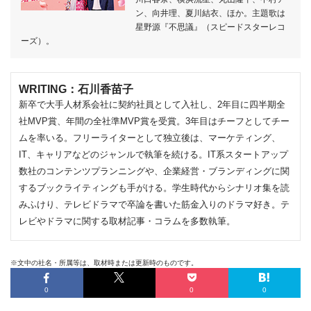
ン、向井理、夏川結衣、ほか。主題歌は
星野源『不思議』（スピードスターレコ
ーズ）。
WRITING：石川香苗子
新卒で大手人材系会社に契約社員として入社し、2年目に四半期全
社MVP賞、年間の全社準MVP賞を受賞。3年目はチーフとしてチー
ムを率いる。フリーライターとして独立後は、マーケティング、
IT、キャリアなどのジャンルで執筆を続ける。IT系スタートアップ
数社のコンテンツプランニングや、企業経営・ブランディングに関
するブックライティングも手がける。学生時代からシナリオ集を読
みふけり、テレビドラマで卒論を書いた筋金入りのドラマ好き。テ
レビやドラマに関する取材記事・コラムを多数執筆。
※文中の社名・所属等は、取材時または更新時のものです。
0
0
0