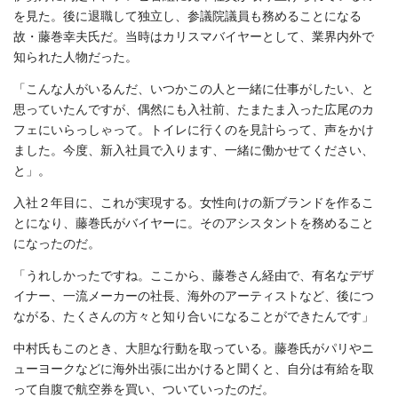
を見た。後に退職して独立し、参議院議員も務めることになる
故・藤巻幸夫氏だ。当時はカリスマバイヤーとして、業界内外で
知られた人物だった。
「こんな人がいるんだ、いつかこの人と一緒に仕事がしたい、と
思っていたんですが、偶然にも入社前、たまたま入った広尾のカ
フェにいらっしゃって。トイレに行くのを見計らって、声をかけ
ました。今度、新入社員で入ります、一緒に働かせてください、
と」。
入社２年目に、これが実現する。女性向けの新ブランドを作るこ
とになり、藤巻氏がバイヤーに。そのアシスタントを務めること
になったのだ。
「うれしかったですね。ここから、藤巻さん経由で、有名なデザ
イナー、一流メーカーの社長、海外のアーティストなど、後につ
ながる、たくさんの方々と知り合いになることができたんです」
中村氏もこのとき、大胆な行動を取っている。藤巻氏がパリやニ
ューヨークなどに海外出張に出かけると聞くと、自分は有給を取
って自腹で航空券を買い、ついていったのだ。