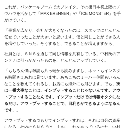
これが、パンケーキブームで大ブレイク。その後日本初上陸のノ
ウハウを活かして「MAX BRENNER」や「ICE MONSTER」を手
がけていく。
「事業が広がり、会社が大きくなったのは、スタッフにどんどん
任せていったことが大きいと思います。僕と同じことができる人
を増やしていった。そうすると、できることが増えますから」
社員とは、ＳＮＳを通じて同じ情報を共有している。中村氏のア
ンテナに引っかかったものを、どんどんアップしていく。
「もちろん僕は雑誌も片っ端から読みますし、ネットもインスタ
も時間さえあれば見ています。あちこちのミーハー仲間もいろん
なことを教えてくれるし、お店にも海外にも飛びます。でも、
実
は一番大事なことは、インプットすることじゃないんです。アウ
トプットすることなんです。インプットだけでは情報オタクにな
るだけ。アウトプットすることで、目利きができるようになるん
です
」。
アウトプットするつもりでインプットすれば、それは自分の資産
になる。社内のＳＮＳでは、まさにこれをやっているのだ。中村