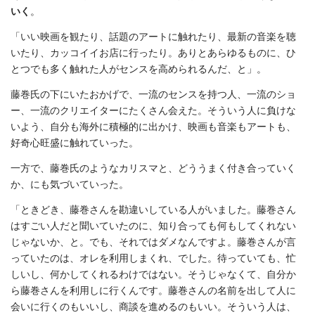
いく
。
「いい映画を観たり、話題のアートに触れたり、最新の音楽を聴
いたり、カッコイイお店に行ったり。ありとあらゆるものに、ひ
とつでも多く触れた人がセンスを高められるんだ、と」。
藤巻氏の下にいたおかげで、一流のセンスを持つ人、一流のショ
ー、一流のクリエイターにたくさん会えた。そういう人に負けな
いよう、自分も海外に積極的に出かけ、映画も音楽もアートも、
好奇心旺盛に触れていった。
一方で、藤巻氏のようなカリスマと、どううまく付き合っていく
か、にも気づいていった。
「ときどき、藤巻さんを勘違いしている人がいました。藤巻さん
はすごい人だと聞いていたのに、知り合っても何もしてくれない
じゃないか、と。でも、それではダメなんですよ。藤巻さんが言
っていたのは、オレを利用しまくれ、でした。待っていても、忙
しいし、何かしてくれるわけではない。そうじゃなくて、自分か
ら藤巻さんを利用しに行くんです。藤巻さんの名前を出して人に
会いに行くのもいいし、商談を進めるのもいい。そういう人は、