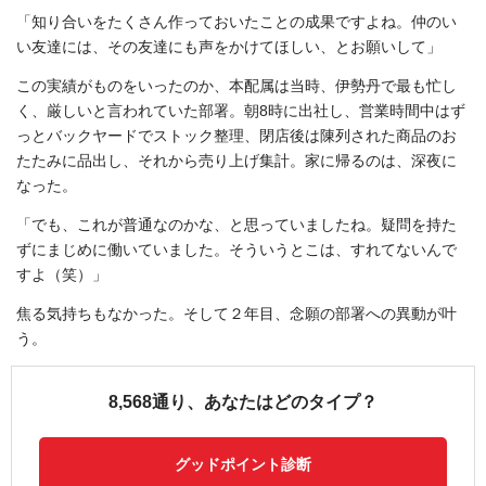
「知り合いをたくさん作っておいたことの成果ですよね。仲のい
い友達には、その友達にも声をかけてほしい、とお願いして」
この実績がものをいったのか、本配属は当時、伊勢丹で最も忙し
く、厳しいと言われていた部署。朝8時に出社し、営業時間中はず
っとバックヤードでストック整理、閉店後は陳列された商品のお
たたみに品出し、それから売り上げ集計。家に帰るのは、深夜に
なった。
「でも、これが普通なのかな、と思っていましたね。疑問を持た
ずにまじめに働いていました。そういうとこは、すれてないんで
すよ（笑）」
焦る気持ちもなかった。そして２年目、念願の部署への異動が叶
う。
8,568通り、あなたはどのタイプ？
グッドポイント診断