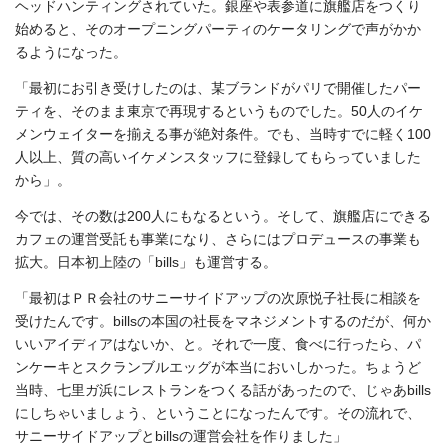
ヘッドハンティングされていた。銀座や表参道に旗艦店をつくり
始めると、そのオープニングパーティのケータリングで声がかか
るようになった。
「最初にお引き受けしたのは、某ブランドがパリで開催したパー
ティを、そのまま東京で再現するというものでした。50人のイケ
メンウェイターを揃える事が絶対条件。でも、当時すでに軽く100
人以上、質の高いイケメンスタッフに登録してもらっていました
から」。
今では、その数は200人にもなるという。そして、旗艦店にできる
カフェの運営受託も事業になり、さらにはプロデュースの事業も
拡大。日本初上陸の「bills」も運営する。
「最初はＰＲ会社のサニーサイドアップの次原悦子社長に相談を
受けたんです。billsの本国の社長をマネジメントするのだが、何か
いいアイディアはないか、と。それで一度、食べに行ったら、パ
ンケーキとスクランブルエッグが本当においしかった。ちょうど
当時、七里ガ浜にレストランをつくる話があったので、じゃあbills
にしちゃいましょう、ということになったんです。その流れで、
サニーサイドアップとbillsの運営会社を作りました」