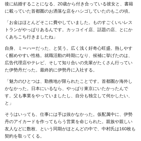
後に結婚することになる、20歳から付き合っている彼女と、書籍
に載っていた首都圏のお洒落な店をハシゴしていたのもこの頃。
「お金はほとんどそこに費やしていました。ものすごくいいレス
トランがやっぱりあるんです。カッコイイ店、話題の店、とにか
くあちこち行きましたね」
自身、ミーハーだった、と笑う。広く浅く好奇心旺盛。熱しやす
く醒めやすい性格。就職活動の時期になり、候補に挙げたのは、
広告代理店やテレビ、そして知り合いの先輩がたくさん行ってい
た伊勢丹だった。最終的に伊勢丹に入社する。
「魅力のひとつは、勤務地が限られたことです。首都圏か海外し
かなかった。日本にいるなら、やっぱり東京にいたかったんで
す。父も事業をやっていましたし、自分も独立して何かしたい、
と」
そうはいっても、仕事には手は抜かなかった。仮配属中に、伊勢
丹のアイカードを作ってもらう営業を命じられた。親族や親しい
友人などに数枚、という同期がほとんどの中で、中村氏は160枚も
契約を取ってくる。