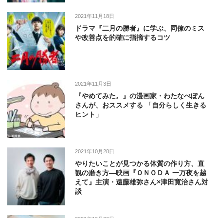
2021年11月18日
ドラマ『二月の勝者』に学ぶ、同僚のミス
や改善点を的確に指摘するコツ
2021年11月3日
『やめてみた。』の漫画家・わたなべぽん
さんが、おススメする 「自分らしく生きる
ヒント」
2021年10月28日
やりたいことが見つかる体質の作り方、直
観の磨き方―映画『ＯＮＯＤＡ 一万夜を越
えて』主演・遠藤雄弥さん×津田寛治さん対
談