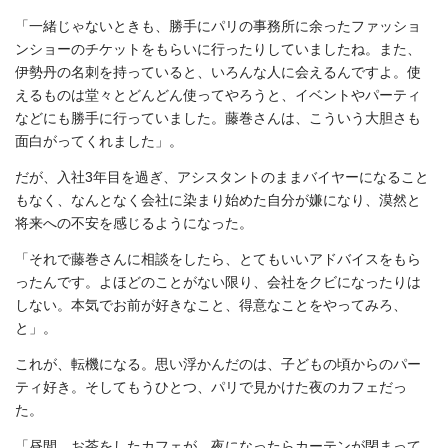
「一緒じゃないときも、勝手にパリの事務所に余ったファッショ
ンショーのチケットをもらいに行ったりしていましたね。また、
伊勢丹の名刺を持っていると、いろんな人に会えるんですよ。使
えるものは堂々とどんどん使ってやろうと、イベントやパーティ
などにも勝手に行っていました。藤巻さんは、こういう大胆さも
面白がってくれました」。
だが、入社3年目を過ぎ、アシスタントのままバイヤーになること
もなく、なんとなく会社に染まり始めた自分が嫌になり、漠然と
将来への不安を感じるようになった。
「それで藤巻さんに相談をしたら、とてもいいアドバイスをもら
ったんです。よほどのことがない限り、会社をクビになったりは
しない。本気でお前が好きなこと、得意なことをやってみろ、
と」。
これが、転機になる。思い浮かんだのは、子どもの頃からのパー
ティ好き。そしてもうひとつ、パリで見かけた夜のカフェだっ
た。
「昼間、お茶をしたカフェが、夜になったらカーテンが閉まって