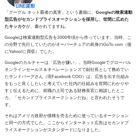
「グーグル ネット覇者の真実」という書籍に、
Googleの検索連動
型広告がセカンドプライスオークションを採用し、世間に広めた
たキッカケ
が、書かれてますね。
Googleは検索連動型広告を2000年頃から作っています。当時、こ
の分野で先行していたのがオーバーチュアの前身のGoTo.com（後
にYahoo!に買収）でした。
Googleのカルチャーは「広告が嫌い」。当時Googleでグローバル
オンラインセールス＆オペレーションズで副社長として務めてい
たサンドバーグさん（現Facebook COO）は、広告を出す仕組み
をもっと良くしたいと考えていた社内の仕組みを世間にわかりや
すく伝えるために、前職の上司である財務長官に相談したとこ
ろ、「セカンドプライスオークションだね」と言われたそうで
す。
それはアメリカ政府が債権を売るために使っているオークション
と同一の方式でした。ここからインターネット広告はセカンドプ
ライスオークションがスタンダードになりました。