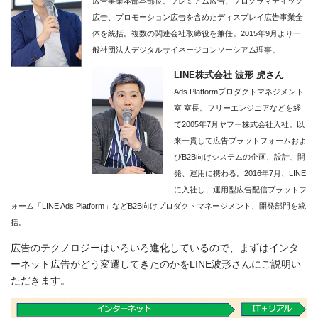
広告事業本部本部長。プレミアム広告、プログラマティック
広告、プロモーション広告を含めたディスプレイ広告事業全
体を統括。複数の関連会社取締役を兼任。2015年9月より一
般社団法人デジタルサイネージコンソーシアム理事。
LINE株式会社 波形 虎さん
Ads Platformプロダクトマネジメント
室 室長。フリーエンジニアなどを経
て2005年7月ヤフー株式会社入社。以
来一貫して広告プラットフォームおよ
びB2B向けシステムの企画、設計、開
発、運用に携わる。2016年7月、LINE
に入社し、運用型広告配信プラットフ
ォーム「LINE Ads Platform」などB2B向けプロダクトマネージメント、開発部門を統
括。
広告のテクノロジーはいろいろ進化しているので、まずはインタ
ーネット広告がどう変遷してきたのかをLINE波形さんにご説明い
ただきます。