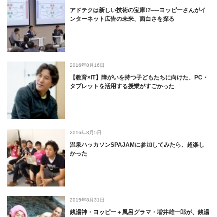
アドテクは新しい技術の宝庫!?──ヨッピーさんがイ
ンターネット広告の未来、面白さを探る
2016年8月16日
【教育×IT】障がいを持つ子どもたちに向けた、PC・
タブレットを活用する授業がすごかった
2016年8月5日
温泉ハッカソンSPAJAMに参加してみたら、超楽し
かった
2015年8月31日
銭湯神・ヨッピー＋風呂グラマ・増井雄一郎が、銭湯