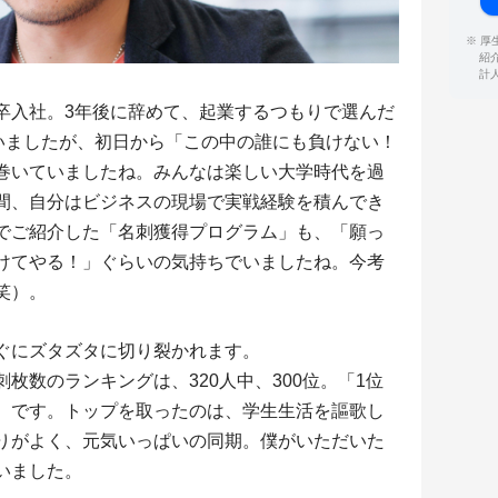
※ 
紹
計
入社。3年後に辞めて、起業するつもりで選んだ
がいましたが、初日から「この中の誰にも負けない！
巻いていましたね。みんなは楽しい大学時代を過
間、自分はビジネスの現場で実戦経験を積んでき
でご紹介した「名刺獲得プログラム」も、「願っ
けてやる！」ぐらいの気持ちでいましたね。今考
笑）。
ぐにズタズタに切り裂かれます。
数のランキングは、320人中、300位。「1位
、です。トップを取ったのは、学生生活を謳歌し
りがよく、元気いっぱいの同期。僕がいただいた
いました。