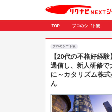
TOP
プロのシゴト観
プロのシゴト観
【20代の不格好経
過信し、新人研修で
に～カタリズム株式
ん