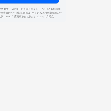
厚生労働省「人材サービス総合サイト」における有料職業
介事業者のうち無期雇用および4ヶ月以上の有期雇用の合
人数（2023年度実績を自社集計）2024年5月時点