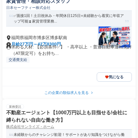
家賃管理・相談対応スタッフ
日本セーフティー株式会社
✅️面接1回！土日祝休み・年間休日125日⭐️未経験から着実に年収ア
ップ可能⏫家賃管理業務...
福岡県福岡市博多区博多駅南
月給27万円～42万8300円
求める人材: 【必須条件✅】 ・高卒以上 ・普通自動車運転免許
（AT限定可）をお持ち...
交通費支給
気になる
この企業の類似求人を見る
業務委託
不動産エージェント【1000万円以上も目指せる!会社に
縛られない自由な働き方】
株式会社サンライズ・ホーム
未経験からのチャレンジ歓迎！サポートがあり知識をつけながら働