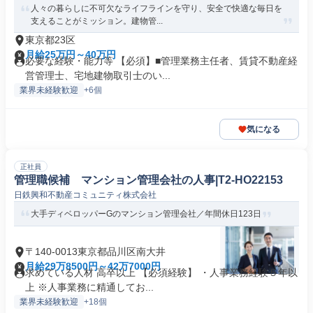
人々の暮らしに不可欠なライフラインを守り、安全で快適な毎日を
支えることがミッション。建物管...
東京都23区
月給25万円～40万円
必要な経験・能力等 【必須】■管理業務主任者、賃貸不動産経
営管理士、宅地建物取引士のい...
業界未経験歓迎
+6個
気になる
正社員
管理職候補 マンション管理会社の人事|T2-HO22153
日鉄興和不動産コミュニティ株式会社
大手ディベロッパーGのマンション管理会社／年間休日123日
〒140-0013東京都品川区南大井
月給29万8500円～42万7000円
求めている人材 高卒以上 【必須経験】 ・人事業務経験５年以
上 ※人事業務に精通してお...
業界未経験歓迎
+18個