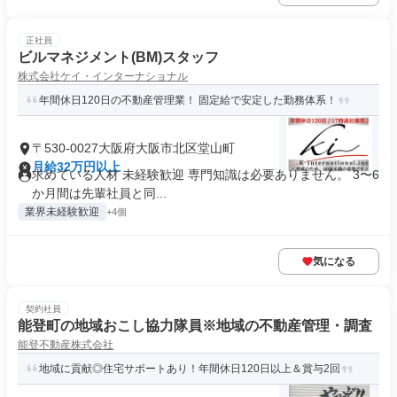
正社員
ビルマネジメント(BM)スタッフ
株式会社ケイ・インターナショナル
年間休日120日の不動産管理業！ 固定給で安定した勤務体系！
〒530-0027大阪府大阪市北区堂山町
月給32万円以上
求めている人材 未経験歓迎 専門知識は必要ありません。 3〜6
か月間は先輩社員と同...
業界未経験歓迎
+4個
気になる
契約社員
能登町の地域おこし協力隊員※地域の不動産管理・調査
能登不動産株式会社
地域に貢献◎住宅サポートあり！年間休日120日以上＆賞与2回