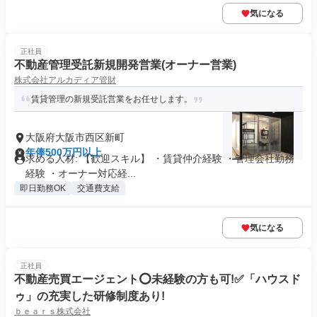
気になる
正社員
不動産管理受託新規開発営業(オーナー営業)
株式会社アルカディア管財
賃貸管理の新規受託営業をお任せします。
大阪府大阪市西区新町
年俸500万円以上
求める人材: 【歓迎スキル】 ・賃貸仲介経験 ・管理会社勤務
経験 ・オーナー対応経...
即日勤務OK
交通費支給
気になる
正社員
不動産売買エージェント⭕️未経験の方も可!✅「ハウスド
ゥ」の充実した研修制度あり!
ｂｅａｒｓ株式会社