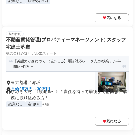
残業なし
駅近5分以内
気になる
契約社員
不動産賃貸管理(プロパティーマネージメント) スタッフ
宅建士募集
株式会社赤坂リアルエステート
【英語力が身につく・活かせる】電話対応/データ入力/残業ナシ/年
間休日120日
東京都港区赤坂
月給25万円～30万円
求める人材: 《歓迎条件》 * 責任を持って最後まで前向きに業
務に取り組める方 *...
残業なし
在宅OK
+1個
気になる