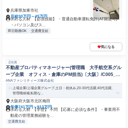
兵庫県加東市社
月給30万円～45万円
求める人材: 【必須技能】 ・普通自動車運転免許(AT限定可)
・パソコン及びス...
即日勤務OK
交通費支給
気になる
正社員
不動産プロパティマネージャー(管理職 大手航空系グル
ープ企業 オフィス・倉庫のPM担当)〔大阪〕/C005_18
ANAファシリティーズ株式会社
157
上場企業/上場企業グループ,土日・祝休み,20-30代活躍,40代活躍,
管理職候補,転勤な...
大阪府大阪市北区梅田
年俸741万円～913万円
求める人材: 【学歴】 不問 【応募に必須な条件】 ・事業用不
動産の管理業務経験を...
交通費支給