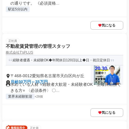
の通りです。 《必須資格...
駅近5分以内
気になる
正社員
不動産賃貸管理の管理スタッフ
株式会社T'sPLUS
経験者優遇・未経験OK◆年間休日120日以上◆日・祝日定休日
〒468-0012愛知県名古屋市天白区向が丘
月給30万円～35万円
求めている人材 ⭐経験者大歓迎・未経験者OK・土曜日勤務で
きる方⭐ 〈必須条件〉 〇...
業界未経験歓迎
+28個
気になる
正社員