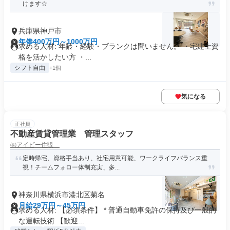
けます☆
兵庫県神戸市
年俸400万円～1000万円
求める人材: 年齢・経験・ブランクは問いません。 ・宅建士資
格を活かしたい方 ・...
シフト自由
+1個
気になる
正社員
不動産賃貸管理業 管理スタッフ
㈱アイビー住販
定時帰宅、資格手当あり、社宅用意可能、ワークライフバランス重
視！チームフォロー体制充実、多...
神奈川県横浜市港北区菊名
月給29万円～45万円
求める人材: 【必須条件】 * 普通自動車免許の保持及び一般的
な運転技術 【歓迎...