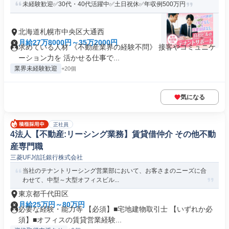
未経験歓迎✅30代・40代活躍中✅土日祝休✅年収例500万円
北海道札幌市中央区大通西
月給27万8000円～35万2000円
求めている人材 《不動産業界の経験不問》 接客やコミュニケ
ーション力を 活かせる仕事で...
業界未経験歓迎
+20個
気になる
正社員
4法人【不動産:リーシング業務】賃貸借仲介 その他不動
産専門職
三菱UFJ信託銀行株式会社
当社のテナントリーシング営業部において、お客さまのニーズに合
わせて、中型～大型オフィスビル...
東京都千代田区
月給25万円～80万円
必要な経験・能力等 【必須】■宅地建物取引士 【いずれか必
須】■オフィスの賃貸営業経験...