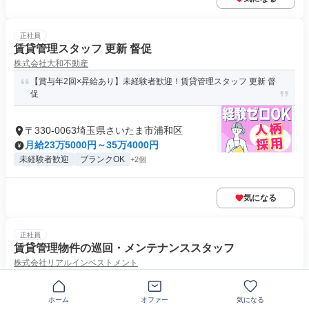
正社員
賃貸管理スタッフ 更新 督促
株式会社大和不動産
【賞与年2回×昇給あり】未経験者歓迎！賃貸管理スタッフ 更新 督
促
〒330-0063埼玉県さいたま市浦和区
月給23万5000円～35万4000円
未経験者歓迎
ブランクOK
+2個
気になる
正社員
賃貸管理物件の巡回・メンテナンススタッフ
株式会社リアルインベストメント
あなたの仕事が、オーナー様の資産価値を守ります。
神奈川県横浜市西区みなとみらい
ホーム
オファー
気になる