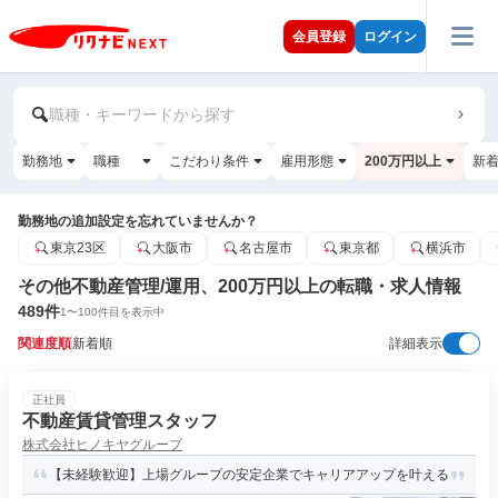
会員登録
ログイン
職種・キーワードから探す
勤務地
職種
こだわり条件
雇用形態
200万円以上
新
勤務地の追加設定を忘れていませんか？
東京23区
大阪市
名古屋市
東京都
横浜市
その他不動産管理/運用、200万円以上の転職・求人情報
489
件
1
〜
100
件目を表示中
関連度順
新着順
詳細表示
正社員
不動産賃貸管理スタッフ
株式会社ヒノキヤグループ
【未経験歓迎】上場グループの安定企業でキャリアアップを叶える