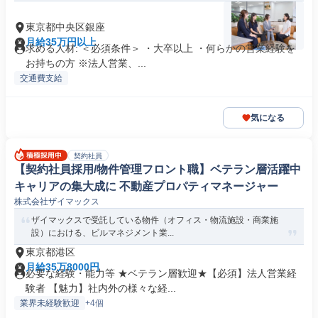
東京都中央区銀座
月給35万円以上
求める人材: ＜必須条件＞ ・大卒以上 ・何らかの営業経験を
お持ちの方 ※法人営業、...
交通費支給
気になる
契約社員
【契約社員採用/物件管理フロント職】ベテラン層活躍中
キャリアの集大成に 不動産プロパティマネージャー
株式会社ザイマックス
ザイマックスで受託している物件（オフィス・物流施設・商業施
設）における、ビルマネジメント業...
東京都港区
月給35万8000円
必要な経験・能力等 ★ベテラン層歓迎★【必須】法人営業経
験者 【魅力】社内外の様々な経...
業界未経験歓迎
+4個