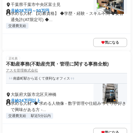
千葉県千葉市中央区富士見
月給28万円～50万円
求める人材: 【応募資格】 ◆学歴・経験・スキル不問 ◆要普
通免許(AT限定可) ◆...
交通費支給
気になる
正社員
不動産事務(不動産売買・管理に関する事務全般)
アスモ管理株式会社
南森町駅から近くて便利なオフィス
大阪府大阪市北区天神橋
月給24万円以上
求める人材: ◆ 求める人物像 - 数字管理や仕組みづくりが好き
で興味がある方 -...
交通費支給
駅近5分以内
気になる