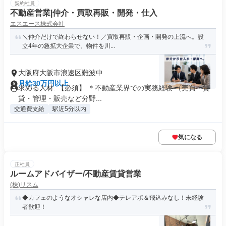
契約社員
不動産営業|仲介・買取再販・開発・仕入
エスエース株式会社
＼仲介だけで終わらせない！／買取再販・企画・開発の上流へ。設
立4年の急拡大企業で、物件を川...
大阪府大阪市浪速区難波中
月給30万円以上
求める人材: 【必須】 ＊不動産業界での実務経験 （売買・賃
貸・管理・販売など分野...
交通費支給
駅近5分以内
気になる
正社員
ルームアドバイザー/不動産賃貸営業
(株)リスム
◆カフェのようなオシャレな店内◆テレアポ＆飛込みなし！未経験
者歓迎！