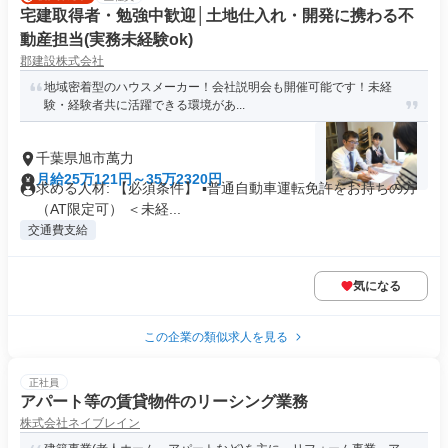
宅建取得者・勉強中歓迎│土地仕入れ・開発に携わる不
動産担当(実務未経験ok)
郡建設株式会社
地域密着型のハウスメーカー！会社説明会も開催可能です！未経
験・経験者共に活躍できる環境があ...
千葉県旭市萬力
月給25万121円～35万2320円
求める人材: 【必須条件】 ▪普通自動車運転免許をお持ちの方
（AT限定可） ＜未経...
交通費支給
気になる
この企業の類似求人を見る
正社員
アパート等の賃貸物件のリーシング業務
株式会社ネイブレイン