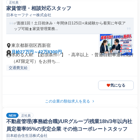
正社員
家賃管理・相談対応スタッフ
日本セーフティー株式会社
✅️面接1回！土日祝休み・年間休日125日⭐️未経験から着実に年収ア
ップ可能⏫家賃管理業務...
東京都新宿区西新宿
月給27万円～42万8300円
求める人材: 【必須条件✅】 ・高卒以上 ・普通自動車運転免許
（AT限定可）をお持ち...
交通費支給
気になる
この企業の類似求人を見る
NEW
正社員
不動産管理(事務総合職)/URグループ/残業18h/3年以内社
員定着率95%の安定企業 その他コーポレートスタッフ
日本総合住生活株式会社