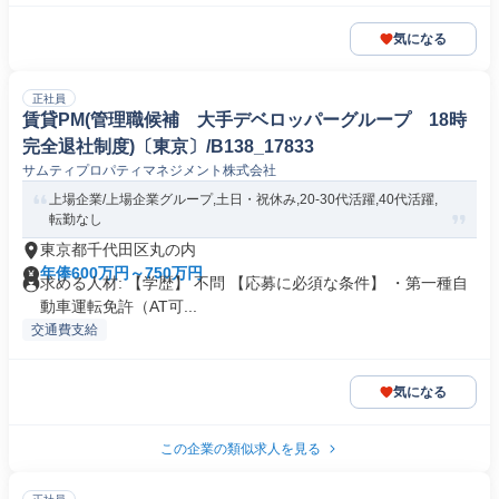
気になる
正社員
賃貸PM(管理職候補 大手デベロッパーグループ 18時
完全退社制度)〔東京〕/B138_17833
サムティプロパティマネジメント株式会社
上場企業/上場企業グループ,土日・祝休み,20-30代活躍,40代活躍,
転勤なし
東京都千代田区丸の内
年俸600万円～750万円
求める人材: 【学歴】 不問 【応募に必須な条件】 ・第一種自
動車運転免許（AT可...
交通費支給
気になる
この企業の類似求人を見る