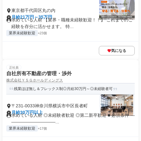
東京都千代田区丸の内
月給21万円～35万円
求めている人材 【業界・職種未経験歓迎！！】 これまでのご
経験を存分に活かせます。 特...
業界未経験歓迎
+23個
気になる
正社員
自社所有不動産の管理・渉外
株式会社ＹＳＧホールディングス
残業ほぼ無し＆フレックス制◎月給30万円～◎未経験者可
〒231-0033神奈川県横浜市中区長者町
月給30万円以上
求めている人材 ◎未経験者歓迎 ◎第二新卒歓迎 ■ 必須条件 ―
――――――――――...
業界未経験歓迎
+17個