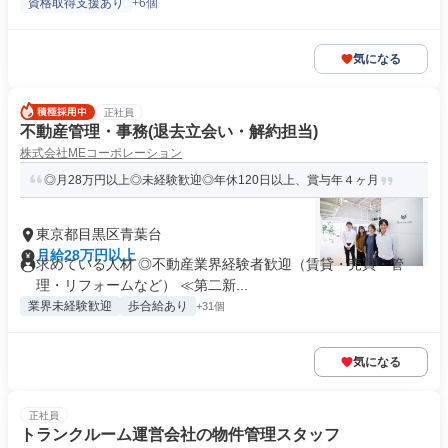
資格取得支援あり
+6個
気になる
正社員
不動産管理・事務(退去立会い・解約担当)
株式会社MEコーポレーション
◎月28万円以上◎未経験歓迎◎年休120日以上、賞与年４ヶ月
東京都目黒区青葉台
月給28万円以上
求めている人材 ◎不動産業界経験者歓迎（賃貸・売買・管
理・リフォームなど） ≪第二新...
業界未経験歓迎
歩合給あり
+31個
気になる
正社員
トランクルーム運営会社の物件管理スタッフ