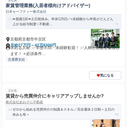
正社員
家賃管理業務(入居者様向けアドバイザー)
日本セーフティー株式会社
⏩面接1回⏪土日祝休み。年休125日✅️⭐️未経験から年収がどんどん
上がる給与制度✨不動産...
京都府京都市中京区
月給27万円～42万8300円
求める人材: ✅️学歴不問・未経験歓迎！ ✅️人柄と意欲を重視し
ます！ ⭐必須条件...
交通費支給
気になる
正社員
賃貸から売買仲介にキャリアアップしませんか?
株式会社あおぞら不動産
ゼロから始める売買仲介の知識＆スキル／完全週休２日制＜土日の
休みも有＞