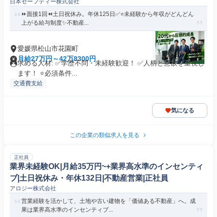
日本セーフティー株式会社
⏩面接1回⏪土日祝休み。年休125日✅️⭐️未経験から年収がどんどん
上がる給与制度✨不動産...
愛媛県松山市花園町
月給27万円～42万8300円
求める人材: ✅️学歴不問・未経験歓迎！ ✅️人柄と意欲を重視し
ます！ ⭐必須条件...
交通費支給
気になる
この企業の類似求人を見る
正社員
業界未経験OK|月給35万円~+業界高水準のインセンティ
ブ|土日祝休み・年休132日|不動産営業|正社員
アロジー株式会社
営業経験を活かして、土地や古い建物を「価値ある不動産」へ。成
果は業界高水準のインセンティブ...