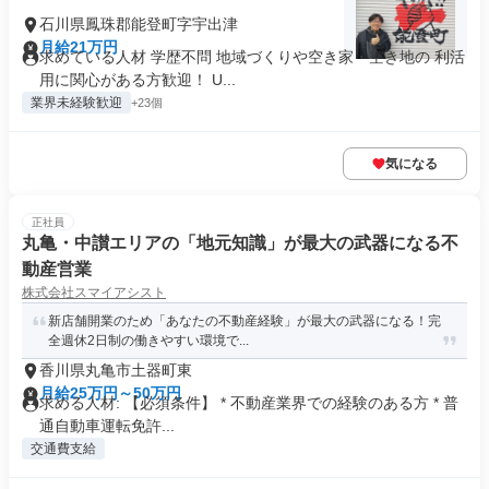
石川県鳳珠郡能登町字宇出津
月給21万円
求めている人材 学歴不問 地域づくりや空き家・空き地の 利活
用に関心がある方歓迎！ U...
業界未経験歓迎
+23個
気になる
正社員
丸亀・中讃エリアの「地元知識」が最大の武器になる不
動産営業
株式会社スマイアシスト
新店舗開業のため「あなたの不動産経験」が最大の武器になる！完
全週休2日制の働きやすい環境で...
香川県丸亀市土器町東
月給25万円～50万円
求める人材: 【必須条件】 * 不動産業界での経験のある方 * 普
通自動車運転免許...
交通費支給