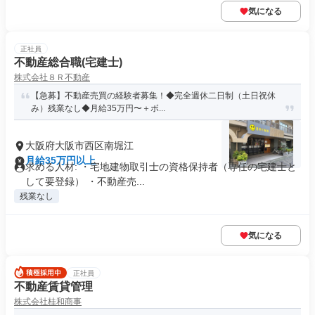
気になる
正社員
不動産総合職(宅建士)
株式会社８Ｒ不動産
【急募】不動産売買の経験者募集！◆完全週休二日制（土日祝休
み）残業なし◆月給35万円〜＋ボ...
大阪府大阪市西区南堀江
月給35万円以上
求める人材: ・宅地建物取引士の資格保持者（専任の宅建士と
して要登録） ・不動産売...
残業なし
気になる
正社員
不動産賃貸管理
株式会社桂和商事