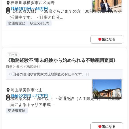
神奈川県横浜市西区岡野
月給25万円～45万円
【求める人材】 ・35歳ぐらいまでの方 30前後の家族持ちが
活躍中です。 ・仕事と自分...
交通費支給
駅近5分以内
気になる
正社員
《勤務経験不問!未経験から始められる不動産調査員》
自然と暮らす株式会社
田舎の住宅や古民家の現地調査のお仕事です。
岡山県美作市北山
月給22万円～27万円
求める人材: ・高卒以上 ・普通免許（ＡＴ限定可） ・長期勤
続によるキャリア形成...
交通費支給
気になる