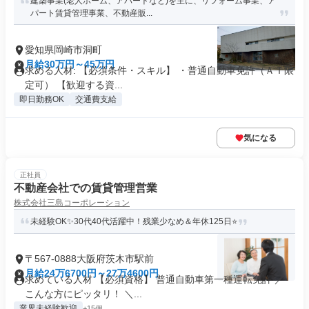
建築事業(老人ホーム、アパートなど)を主に、リフォーム事業、ア
パート賃貸管理事業、不動産販...
愛知県岡崎市洞町
月給30万円～45万円
求める人材: 【必須条件・スキル】 ・普通自動車免許（ＡＴ限
定可） 【歓迎する資...
即日勤務OK
交通費支給
気になる
正社員
不動産会社での賃貸管理営業
株式会社三島コーポレーション
未経験OK✨30代40代活躍中！残業少なめ＆年休125日⭐
〒567-0888大阪府茨木市駅前
月給24万6700円～27万4600円
求めている人材 【必須資格】 普通自動車第一種運転免許 ／
こんな方にピッタリ！ ＼...
業界未経験歓迎
+15個