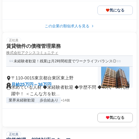
気になる
この企業の類似求人を見る
正社員
賃貸物件の債権管理業務
株式会社アクシスコミュニティ
未経験者歓迎！残業は月2時間程度でワークライフバランス◎
〒110-0015東京都台東区東上野
月給25万円～36万円
求めている人材 ◆未経験者歓迎 ◆学歴不問 ◆40代・50代活
躍中！ ＜こんな方を歓...
業界未経験歓迎
歩合給あり
+14個
気になる
正社員