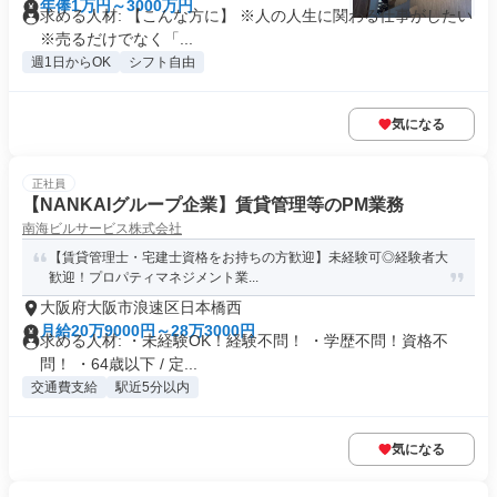
年俸1万円～3000万円
求める人材: 【こんな方に】 ※人の人生に関わる仕事がしたい
※売るだけでなく「...
週1日からOK
シフト自由
気になる
正社員
【NANKAIグループ企業】賃貸管理等のPM業務
南海ビルサービス株式会社
【賃貸管理士・宅建士資格をお持ちの方歓迎】未経験可◎経験者大
歓迎！プロパティマネジメント業...
大阪府大阪市浪速区日本橋西
月給20万9000円～28万3000円
求める人材: ・未経験OK！経験不問！ ・学歴不問！資格不
問！ ・64歳以下 / 定...
交通費支給
駅近5分以内
気になる