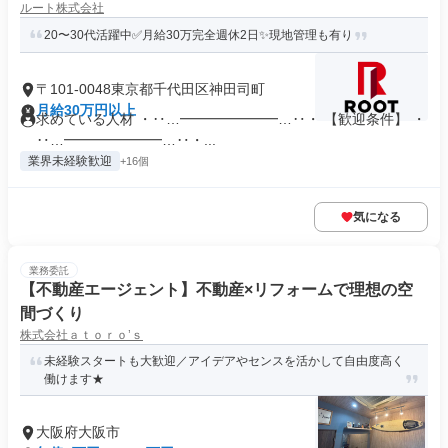
ルート株式会社
20〜30代活躍中✅月給30万完全週休2日✨現地管理も有り
〒101-0048東京都千代田区神田司町
月給30万円以上
求めている人材 ・‥…━━━━━━━…‥・ 【歓迎条件】 ・
‥…━━━━━━━…‥・...
業界未経験歓迎
+16個
気になる
業務委託
【不動産エージェント】不動産×リフォームで理想の空
間づくり
株式会社ａｔｏｒｏ’ｓ
未経験スタートも大歓迎／アイデアやセンスを活かして自由度高く
働けます★
大阪府大阪市