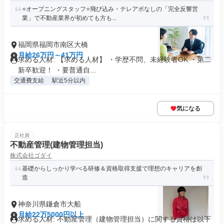
⭐オープニングスタッフ⭐飛び込み・テレアポなしの「完全反響営
業」で不動産業界が初めても方も...
福岡県福岡市南区大橋
月給26万円～41万円
求める人材: 【求める人材】 ・学歴不問、未経験者OK ・第二
新卒歓迎！ ・要普通自...
交通費支給
駅近5分以内
気になる
正社員
不動産管理(建物管理担当)
株式会社ゴダイ
基礎からしっかり学べる研修＆資格取得支援で理想のキャリアを創
造
神奈川県鎌倉市大船
月給22万5000円以上
求める人材: 不動産管理（建物管理担当）に関する資格は以下