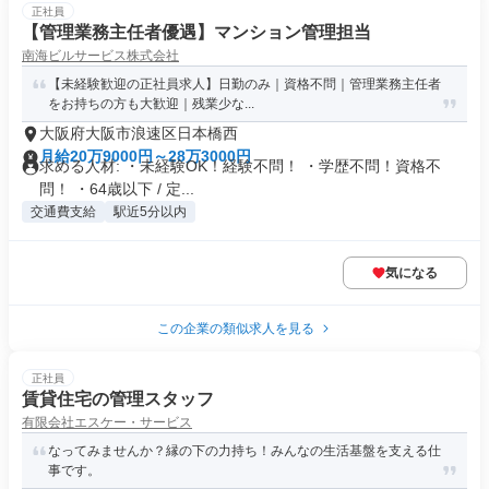
正社員
【管理業務主任者優遇】マンション管理担当
南海ビルサービス株式会社
【未経験歓迎の正社員求人】日勤のみ｜資格不問｜管理業務主任者
をお持ちの方も大歓迎｜残業少な...
大阪府大阪市浪速区日本橋西
月給20万9000円～28万3000円
求める人材: ・未経験OK！経験不問！ ・学歴不問！資格不
問！ ・64歳以下 / 定...
交通費支給
駅近5分以内
気になる
この企業の類似求人を見る
正社員
賃貸住宅の管理スタッフ
有限会社エスケー・サービス
なってみませんか？縁の下の力持ち！みんなの生活基盤を支える仕
事です。