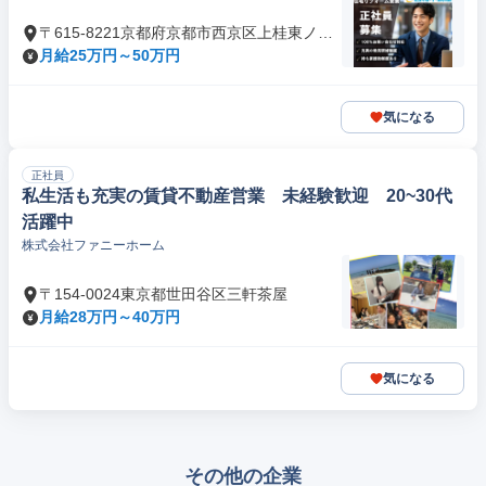
〒615-8221京都府京都市西京区上桂東ノ口
町
月給25万円～50万円
気になる
正社員
私生活も充実の賃貸不動産営業 未経験歓迎 20~30代
活躍中
株式会社ファニーホーム
〒154-0024東京都世田谷区三軒茶屋
月給28万円～40万円
気になる
その他の企業