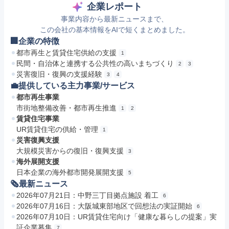
企業レポート
事業内容から最新ニュースまで、
この会社の基本情報をAIで短くまとめました。
🏢企業の特徴
都市再生と賃貸住宅供給の支援
1
民間・自治体と連携する公共性の高いまちづくり
2
3
災害復旧・復興の支援経験
3
4
💼提供している主力事業/サービス
都市再生事業
市街地整備改善・都市再生推進
1
2
賃貸住宅事業
UR賃貸住宅の供給・管理
1
災害復興支援
大規模災害からの復旧・復興支援
3
海外展開支援
日本企業の海外都市開発展開支援
5
🗞最新ニュース
2026年07月21日：中野三丁目拠点施設 着工
6
2026年07月16日：大阪城東部地区で回想法の実証開始
6
2026年07月10日：UR賃貸住宅向け「健康な暮らしの提案」実
証企業募集
7