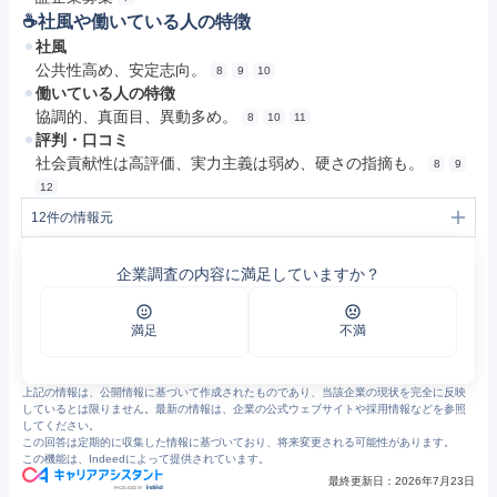
☕️社風や働いている人の特徴
社風
公共性高め、安定志向。
8
9
10
働いている人の特徴
協調的、真面目、異動多め。
8
10
11
評判・口コミ
社会貢献性は高評価、実力主義は弱め、硬さの指摘も。
8
9
12
12
件の情報元
1
企業情報 | ＵＲ都市機構
2
業務案内 | ＵＲ都市機構
企業調査の内容に満足していますか？
3
ＵＲ都市機構の概要 | ＵＲ都市機構
4
沿革 | ＵＲ都市機構
5
事業紹介｜新卒採用情報｜UR都市機構
6
2026年 | ＵＲ都市機構
満足
不満
7
募集情報・お知らせ | ＵＲ都市機構
8
独立行政法人都市再生機構の評判・口コミ - エン カイシャの評判
9
https://jobtalk.jp/companies/249223/answers?topic=%E7%A4%BE%E9%A2%A8
上記の情報は、公開情報に基づいて作成されたものであり、当該企業の現状を完全に反映
10
独立行政法人都市再生機構（UR都市機構）の取材情報 | マイナビ2027
しているとは限りません。最新の情報は、企業の公式ウェブサイトや採用情報などを参照
11
事務系総合職|独立行政法人都市再生機構
してください。
12
https://jobtalk.jp/companies/249223/answers
この回答は定期的に収集した情報に基づいており、将来変更される可能性があります。
この機能は、Indeedによって提供されています。
最終更新日：
2026年7月23日