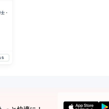
養士・
なる