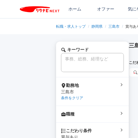
ホーム
オファー
気に
転職・求人トップ
/
静岡県
/
三島市
/
賞与あ
三
キーワード
こだ
勤務地
三島市
条件をクリア
職種
こだわり条件
賞与あり