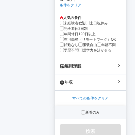
条件をクリア
人気の条件
未経験者歓迎
土日祝休み
完全週休2日制
年間休日120日以上
在宅勤務（リモートワーク）OK
転勤なし
服装自由
年齢不問
学歴不問
語学力を活かせる
雇用形態
年収
すべての条件をクリア
新着のみ
検索