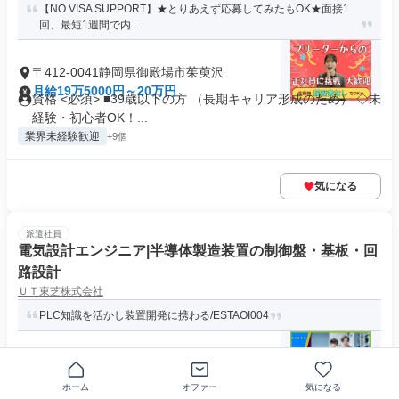
【NO VISA SUPPORT】★とりあえず応募してみたもOK★面接1
回、最短1週間で内...
〒412-0041静岡県御殿場市茱萸沢
月給19万5000円～20万円
資格 <必須> ■39歳以下の方 （長期キャリア形成のため） ◇未
経験・初心者OK！...
業界未経験歓迎
+9個
気になる
派遣社員
電気設計エンジニア|半導体製造装置の制御盤・基板・回
路設計
ＵＴ東芝株式会社
PLC知識を活かし装置開発に携わる/ESTAOI004
〒412-0038静岡県御殿場市駒門
月給30万円～35万円
ホーム
オファー
気になる
求めている人材 ブランクOK ＼ 電気・制御分野の経験を活か