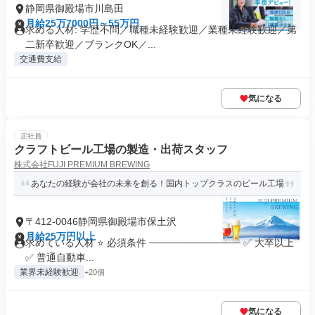
静岡県御殿場市川島田
月給25万7000円～55万円
求める人材: 学歴不問／職種未経験歓迎／業種未経験歓迎／第
二新卒歓迎／ブランクOK／...
交通費支給
気になる
正社員
クラフトビール工場の製造・出荷スタッフ
株式会社FUJI PREMIUM BREWING
あなたの経験が会社の未来を創る！国内トップクラスのビール工場
〒412-0046静岡県御殿場市保土沢
月給25万円以上
求めている人材 ⭐ 必須条件 ───────────── ✅ 大卒以上
✅ 普通自動車...
業界未経験歓迎
+20個
気になる