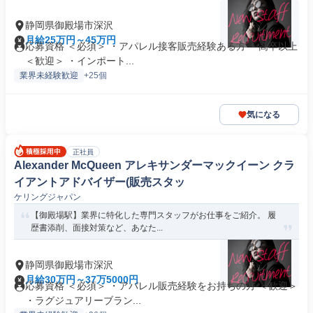
静岡県御殿場市深沢
月給25万円～45万円
応募資格 ＜必須＞ ・アパレル接客販売経験ある方 ・高卒以上
＜歓迎＞ ・インポート...
業界未経験歓迎
+25個
気になる
正社員
Alexander McQueen アレキサンダーマックイーン クラ
イアントアドバイザー(販売スタッ
ケリングジャパン
【御殿場駅】業界に特化した専門スタッフがお仕事をご紹介。 履
歴書添削、面接対策など、あなた...
静岡県御殿場市深沢
月給30万円～37万5000円
応募資格 ＜必須＞ ・アパレル販売経験をお持ちの方 ＜歓迎＞
・ラグジュアリーブラン...