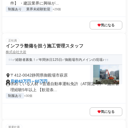
件】 ・建設業界に興味が...
制服あり
業界未経験歓迎
+29個
気になる
正社員
インフラ整備を担う施工管理スタッフ
株式会社大岩
✅経験者募集！✅年間休日125日✅御殿場市内メインの現場♪
〒412-0042静岡県御殿場市萩原
月給43万円～60万円
求めている人材 ⭐普通自動車運転免許（AT限定可） ⭐施工管
理経験5年以上 【歓迎条...
制服あり
+30個
気になる
派遣社員