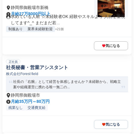
静岡県御殿場市新橋
月給27万8000円以上
求めている人材 ☆未経験者OK 経験やスキルより 人柄を重視
してます^_^ まだまだ若...
制服あり
業界未経験歓迎
+21個
気になる
正社員
社長秘書・営業アシスタント
株式会社Forest field
社長の「右腕」として経営を体感しませんか？未経験から、戦略立
案や組織運営に携わる唯一無二の...
静岡県御殿場市
月給35万円～80万円
残業なし
交通費支給
気になる