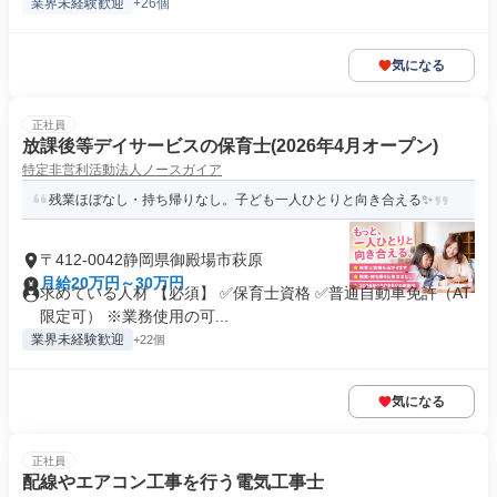
業界未経験歓迎
+26個
気になる
正社員
放課後等デイサービスの保育士(2026年4月オープン)
特定非営利活動法人ノースガイア
残業ほぼなし・持ち帰りなし。子ども一人ひとりと向き合える✨
〒412-0042静岡県御殿場市萩原
月給20万円～30万円
求めている人材 【必須】 ✅保育士資格 ✅普通自動車免許（AT
限定可） ※業務使用の可...
業界未経験歓迎
+22個
気になる
正社員
配線やエアコン工事を行う電気工事士