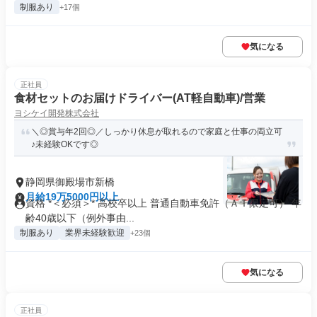
制服あり
+17個
気になる
正社員
食材セットのお届けドライバー(AT軽自動車)/営業
ヨシケイ開発株式会社
＼◎賞与年2回◎／しっかり休息が取れるので家庭と仕事の両立可
♪未経験OKです◎
静岡県御殿場市新橋
月給19万5000円以上
資格 *＜必須＞* 高校卒以上 普通自動車免許（ＡＴ限定可） 年
齢40歳以下（例外事由...
制服あり
業界未経験歓迎
+23個
気になる
正社員