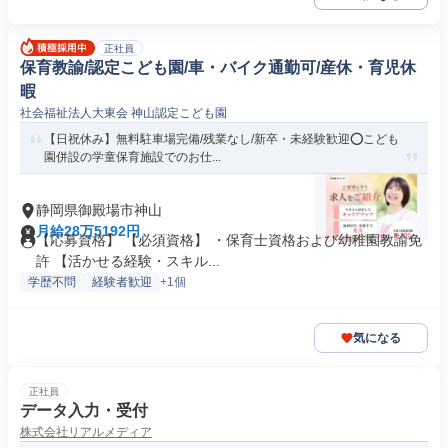
正社員
保育教諭/認定こども園/車・バイク通勤可/産休・育児休
暇
社会福祉法人大東会 神山認定こども園
【日祝休み】無料駐車場完備/残業なし/新卒・未経験歓迎⭕こども
園併設の学童保育施設でのお仕...
静岡県御殿場市神山
月給28万5192円
【応募資格】 【必須資格】 ・保育士資格および幼稚園教諭免
許 【活かせる経験・スキル...
学歴不問
経験者歓迎
+1個
気になる
正社員
データ入力・受付
株式会社リアルメディア