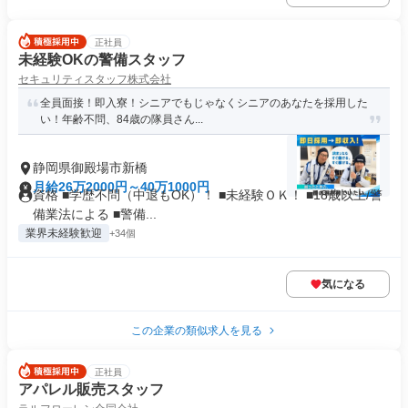
正社員
未経験OKの警備スタッフ
セキュリティスタッフ株式会社
全員面接！即入寮！シニアでもじゃなくシニアのあなたを採用した
い！年齢不問、84歳の隊員さん...
静岡県御殿場市新橋
月給26万2000円～40万1000円
資格 ■学歴不問（中退もOK）！ ■未経験ＯＫ！ ■18歳以上/警
備業法による ■警備...
業界未経験歓迎
+34個
気になる
この企業の類似求人を見る
正社員
アパレル販売スタッフ