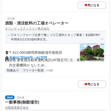
気になる
正社員
酒類・清涼飲料の工場オペレーター
キリンディスティラリー株式会社
◎キリングループ企業で働こう◎工場内スタッフ募集！未経験OK!!
年間休日123日福利厚生充...
〒412-0003静岡県御殿場市柴怒田
月給21万500円～41万円
資格 要普通自動車運転免許(AT限定可) 注：夜勤の時間帯の公
共交通機関が ないため...
制服あり
フリーター歓迎
+14個
気になる
NEW
正社員
一般事務(御殿場市)
光陽産業株式会社