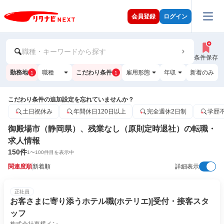
会員登録
ログイン
職種・キーワードから探す
条件保存
勤務地
職種
こだわり条件
雇用形態
年収
新着のみ
1
1
こだわり条件の追加設定を忘れていませんか？
土日祝休み
年間休日120日以上
完全週休2日制
学歴
御殿場市（静岡県）、残業なし（原則定時退社）の転職・
求人情報
150
件
1
〜
100
件目を表示中
関連度順
新着順
詳細表示
正社員
お客さまに寄り添うホテル職(ホテリエ)|受付・接客スタ
ッフ