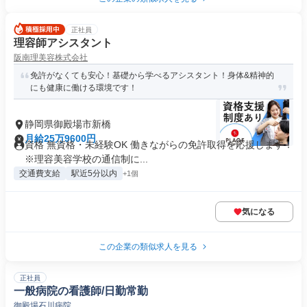
正社員
理容師アシスタント
阪南理美容株式会社
免許がなくても安心！基礎から学べるアシスタント！身体&精神的
にも健康に働ける環境です！
静岡県御殿場市新橋
月給25万9600円
資格 無資格・未経験OK 働きながらの免許取得を応援します！
※理容美容学校の通信制に...
交通費支給
駅近5分以内
+1個
気になる
この企業の類似求人を見る
正社員
一般病院の看護師/日勤常勤
御殿場石川病院