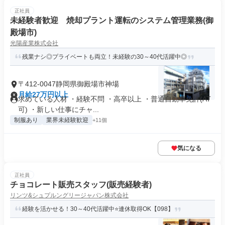
正社員
未経験者歓迎 焼却プラント運転のシステム管理業務(御
殿場市)
光陽産業株式会社
残業ナシ◎プライベートも両立！未経験の30～40代活躍中◎
〒412-0047静岡県御殿場市神場
月給27万円以上
求めている人材 ・経験不問 ・高卒以上 ・普通自動車免許(AT
可) ・新しい仕事にチャ...
制服あり
業界未経験歓迎
+11個
気になる
正社員
チョコレート販売スタッフ(販売経験者)
リンツ&シュプルングリージャパン株式会社
経験を活かせる！30～40代活躍中⭐連休取得OK【098】