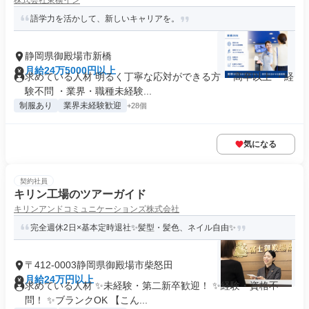
株式会社東横イン
語学力を活かして、新しいキャリアを。
静岡県御殿場市新橋
月給24万5000円以上
求めている人材 明るく丁寧な応対ができる方 ・高卒以上 ・経
験不問 ・業界・職種未経験...
制服あり
業界未経験歓迎
+28個
気になる
契約社員
キリン工場のツアーガイド
キリンアンドコミュニケーションズ株式会社
完全週休2日×基本定時退社✨髪型・髪色、ネイル自由✨
〒412-0003静岡県御殿場市柴怒田
月給24万円以上
求めている人材 ✨未経験・第二新卒歓迎！ ✨経験・資格不
問！ ✨ブランクOK 【こん...