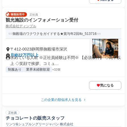
正社員
観光施設のインフォメーション受付
株式会社ディンプル
御殿場のワクワクをガイドする★賞与年2回/to_513716
〒412-0023静岡県御殿場市深沢
月給22万円以上
求めている人材 ※正社員経験は不問※ 【必須条件】 ◇高卒以
上 ◇笑顔で挨拶、コミュ...
制服あり
業界未経験歓迎
+32個
気になる
この企業の類似求人を見る
正社員
チョコレートの販売スタッフ
リンツ&シュプルングリージャパン 株式会社