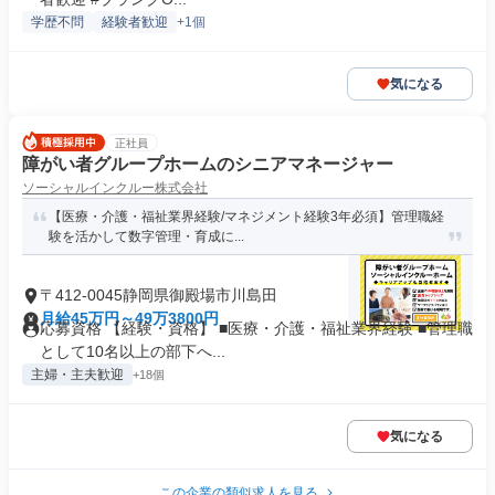
学歴不問
経験者歓迎
+1個
気になる
正社員
障がい者グループホームのシニアマネージャー
ソーシャルインクルー株式会社
【医療・介護・福祉業界経験/マネジメント経験3年必須】管理職経
験を活かして数字管理・育成に...
〒412-0045静岡県御殿場市川島田
月給45万円～49万3800円
応募資格 【経験・資格】 ■医療・介護・福祉業界経験 ■管理職
として10名以上の部下へ...
主婦・主夫歓迎
+18個
気になる
この企業の類似求人を見る