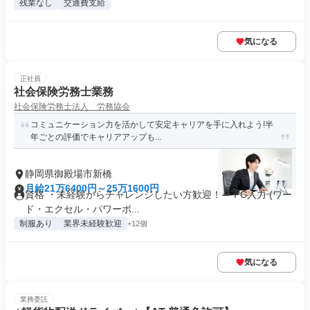
残業なし
交通費支給
気になる
正社員
社会保険労務士業務
社会保険労務士法人 労務協会
コミュニケーション力を活かして安定キャリアを手に入れよう!半
年ごとの評価でキャリアアップも...
静岡県御殿場市新橋
月給21万6400円～25万1600円
資格 ・未経験からチャレンジしたい方歓迎！ ・PC入力 (ワー
ド・エクセル・パワーポ...
制服あり
業界未経験歓迎
+12個
気になる
業務委託