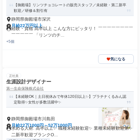
【御殿場】リンツチョコレートの販売スタッフ／未経験・第二新卒
歓迎／研修＆割引有
静岡県御殿場市深沢
月給22万円以上
経験・資格 高卒以上 こんな方にピッタリ！ ￣￣￣￣￣￣￣￣
￣￣￣￣￣ 「リンツのチ...
+5個
気になる
正社員
生涯設計デザイナー
第一生命保険株式会社
【未経験OK｜土日祝休みで年休120日以上✨】プラチナくるみん認
定取得✨女性が多数活躍中✨
静岡県御殿場市川島田
月給22万1000円～52万1000円
求める人材: 高卒以上✨ 職種未経験歓迎✨ 業種未経験歓迎第✨
二新卒歓迎ブランクO...