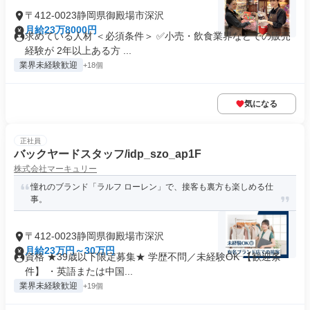
〒412-0023静岡県御殿場市深沢
月給23万8000円
求めている人材 ＜必須条件＞ ✅小売・飲食業界などでの販売
経験が 2年以上ある方 ...
業界未経験歓迎
+18個
気になる
正社員
バックヤードスタッフ/idp_szo_ap1F
株式会社マーキュリー
憧れのブランド「ラルフ ローレン」で、接客も裏方も楽しめる仕
事。
〒412-0023静岡県御殿場市深沢
月給23万円～30万円
資格 ★39歳以下限定募集★ 学歴不問／未経験OK 【歓迎条
件】 ・英語または中国...
業界未経験歓迎
+19個