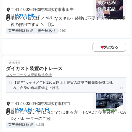
〒412-0026静岡県御殿場市東田中
月給27万円以上
求めている人材 ／ 特別なスキル・経験は不要！ 人柄や意欲重
視の採用です♬ ＼ 【以...
業界未経験歓迎
歩合給あり
+24個
気になる
派遣社員
ダイカスト装置のトレース
スターワークス東海株式会社
【賞与4.0ヶ月／年休120日以上】充実の環境で最先端領域に挑
み、自身の市場価値を上げる
〒412-0038静岡県御殿場市駒門
月給26万円～35万円
資格 ◎下記いずれかに当てはまる方 ・I-CADご使用経験 ・CA
Dオペレーターのご経...
業界未経験歓迎
+13個