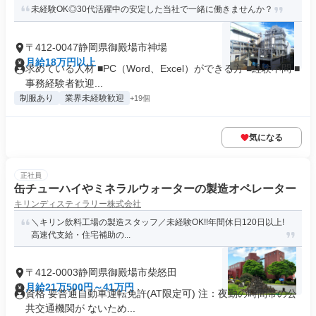
未経験OK◎30代活躍中の安定した当社で一緒に働きませんか？
〒412-0047静岡県御殿場市神場
月給18万円以上
求めている人材 ■PC（Word、Excel）ができる方 ■経験不問 ■
事務経験者歓迎...
制服あり
業界未経験歓迎
+19個
気になる
正社員
缶チューハイやミネラルウォーターの製造オペレーター
キリンディスティラリー株式会社
＼キリン飲料工場の製造スタッフ／未経験OK!!年間休日120日以上!
高速代支給・住宅補助の...
〒412-0003静岡県御殿場市柴怒田
月給21万500円～41万円
資格 要普通自動車運転免許(AT限定可) 注：夜勤の時間帯の公
共交通機関が ないため...