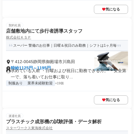
気になる
契約社員
店舗敷地内にて歩行者誘導スタッフ
株式会社ＫＳＰ
スーパー 警備のお仕事｜日曜＆祝日のみ勤務｜シフトは1ヶ月毎
〒412-0045静岡県御殿場市川島田
時給1125円～1195円
求めている人材 ・日曜および祝日に勤務できる方。 ・安全第
一で、落ち着いてお仕事に取り...
制服あり
業界未経験歓迎
+19個
気になる
派遣社員
プラスチック成形機の試験評価・データ解析
スターワークス東海株式会社