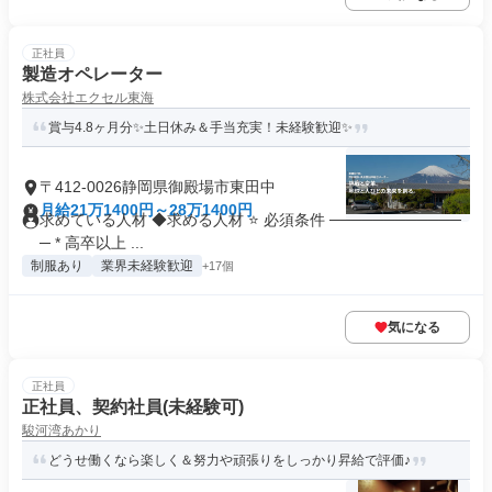
正社員
製造オペレーター
株式会社エクセル東海
賞与4.8ヶ月分✨土日休み＆手当充実！未経験歓迎✨
〒412-0026静岡県御殿場市東田中
月給21万1400円～28万1400円
求めている人材 ◆求める人材 ⭐ 必須条件 ────────────
─ * 高卒以上 ...
制服あり
業界未経験歓迎
+17個
気になる
正社員
正社員、契約社員(未経験可)
駿河湾あかり
どうせ働くなら楽しく＆努力や頑張りをしっかり昇給で評価♪