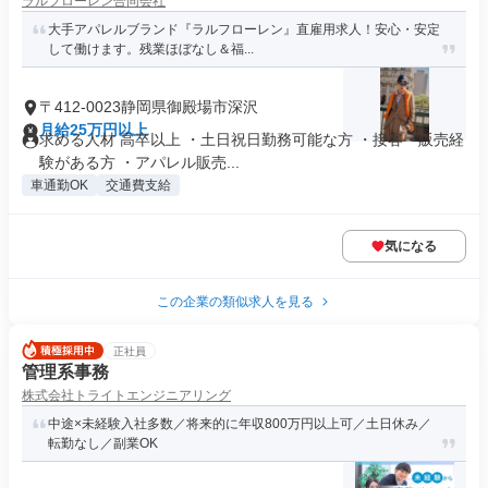
ラルフローレン合同会社
大手アパレルブランド『ラルフローレン』直雇用求人！安心・安定
して働けます。残業ほぼなし＆福...
〒412-0023静岡県御殿場市深沢
月給25万円以上
求める人材 高卒以上 ・土日祝日勤務可能な方 ・接客・販売経
験がある方 ・アパレル販売...
車通勤OK
交通費支給
気になる
この企業の類似求人を見る
正社員
管理系事務
株式会社トライトエンジニアリング
中途×未経験入社多数／将来的に年収800万円以上可／土日休み／
転勤なし／副業OK