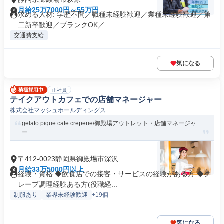
月給25万7000円～55万円
求める人材: 学歴不問／職種未経験歓迎／業種未経験歓迎／第
二新卒歓迎／ブランクOK／...
交通費支給
気になる
正社員
テイクアウトカフェでの店舗マネージャー
株式会社マッシュホールディングス
gelato pique cafe creperie/御殿場アウトレット・店舗マネージャ
ー
〒412-0023静岡県御殿場市深沢
月給33万5000円以上
経験・資格 ◆飲食店での接客・サービスの経験がある方 ◆ク
レープ調理経験ある方(役職経...
制服あり
業界未経験歓迎
+19個
気になる