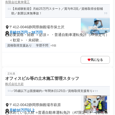
有限会社東伸電工
【未経験歓迎】月給25万円スタート／賞与年2回／資格取得全額補
助／創業以来無事故！
〒412-0046静岡県御殿場市保土沢
月給25万円～38万円
必要資格・経験 ＜必須＞ ・普通自動車運転免許（AT限定可）
＜歓迎＞ ・未経験...
資格取得支援あり
学歴不問
+8個
気になる
正社員
オフィスビル等の土木施工管理スタッフ
株式会社大岩
✅35歳以下は面接確約✅年間休日125日✅資格取得支援有り♪
〒412-0042静岡県御殿場市萩原
月給30万円以上
求めている人材 ⭐普通自動車運転免許（AT限定可） 【歓迎条