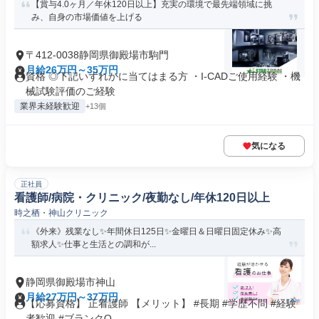
【賞与4.0ヶ月／年休120日以上】充実の環境で最先端領域に挑
み、自身の市場価値を上げる
〒412-0038静岡県御殿場市駒門
月給26万円～35万円
資格 ◎下記いずれかに当てはまる方 ・I-CADご使用経験 ・機
械試験評価のご経験
業界未経験歓迎
+13個
気になる
正社員
看護師/病院・クリニック/夜勤なし/年休120日以上
時之栖・神山クリニック
《外来》残業なし✨年間休日125日✨金曜日＆日曜日固定休み✨高
額求人✨仕事と生活との調和が...
静岡県御殿場市神山
月給27万円～37万円
【応募資格】 正看護師 【メリット】 #長期 #学歴不問 #経験
者歓迎 #ブランクO...