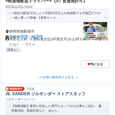
⭐️軽貨物配送ドライバー⭐️【AT 普通免許可】
合同会社SOL group
✅独自の配送方法により月収50万以上が未経験でも可能⭕プロが
一緒に乗って研修♪【車両リース...
静岡県御殿場市
月給40万円～90万円
求める人材: ※運転免許証(AT限定可)をお持ちの方 《今働く人
たち》 ・フリー...
残業なし
気になる
この企業の類似求人を見る
正社員
JIL SANDER ジルサンダー ストアスタッフ
ジルサンダージャパン
【御殿場駅】業界に特化した専門スタッフがお仕事をご紹介。 履
歴書添削、面接対策など、あなた...