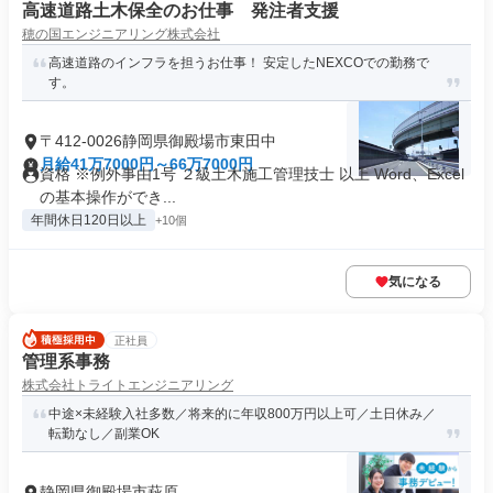
高速道路土木保全のお仕事 発注者支援
穂の国エンジニアリング株式会社
高速道路のインフラを担うお仕事！ 安定したNEXCOでの勤務で
す。
〒412-0026静岡県御殿場市東田中
月給41万7000円～66万7000円
資格 ※例外事由1号 ２級土木施工管理技士 以上 Word、Excel
の基本操作ができ...
年間休日120日以上
+10個
気になる
正社員
管理系事務
株式会社トライトエンジニアリング
中途×未経験入社多数／将来的に年収800万円以上可／土日休み／
転勤なし／副業OK
静岡県御殿場市萩原