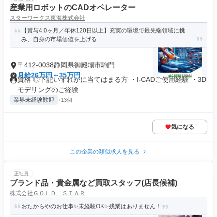
産業用ロボットのCADオペレーター
スターワークス東海株式会社
【賞与4.0ヶ月／年休120日以上】充実の環境で最先端領域に挑
み、自身の市場価値を上げる
〒412-0038静岡県御殿場市駒門
月給26万円～35万円
資格 ◎下記いずれかに当てはまる方 ・I-CADご使用経験 ・3D
モデリングのご経験
業界未経験歓迎
+13個
気になる
この企業の類似求人を見る
正社員
ブランド品・貴金属など買取スタッフ(店長候補)
株式会社ＧＯＬＤ ＳＴＡＲ
おたからやのお仕事✨未経験OK✨残業はありません！