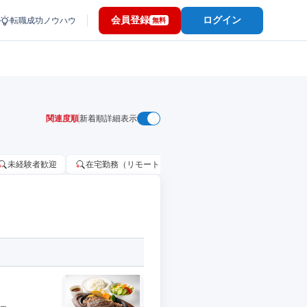
会員登録
ログイン
転職成功ノウハウ
無料
関連度順
新着順
詳細表示
未経験者歓迎
在宅勤務（リモートワーク）OK
家賃補助・住宅手当