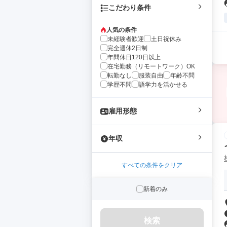
こだわり条件
人気の条件
未経験者歓迎
土日祝休み
完全週休2日制
年間休日120日以上
在宅勤務（リモートワーク）OK
転勤なし
服装自由
年齢不問
学歴不問
語学力を活かせる
雇用形態
年収
すべての条件をクリア
新着のみ
検索