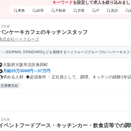
キーワード
を設定して求人を絞り込みまし
事務
経理
不動産
営業
IT
英語
正社員
パンケーキカフェのキッチンスタッフ
株式会社ベイクルーズ
JOURNAL STANDARDなどを展開するベイクルーズグループのパンケーキカフェ/
大阪府大阪市北区角田町
月給25万3000円～37万円
求める人材: ◆必須条件 ・正社員として、調理、キッチンの経験1年以.
交通費支給
正社員
イベントフードブース・キッチンカー・飲食店等での調