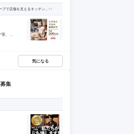
プで店舗を支えるキッチン...
、...
気になる
補募集