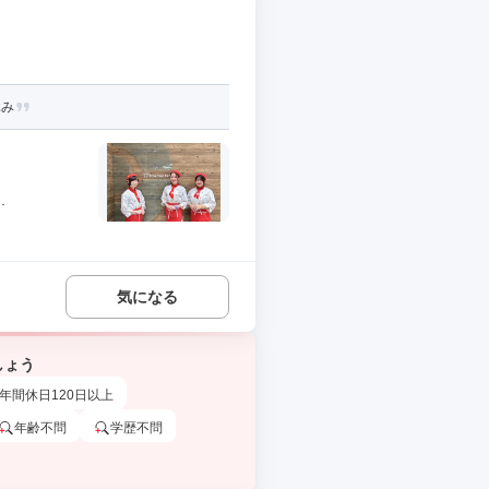
休み
.
気になる
しょう
年間休日120日以上
年齢不問
学歴不問