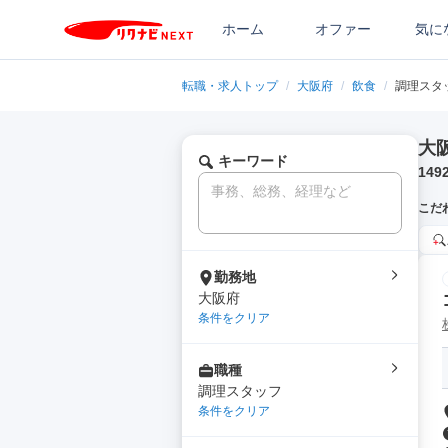
ホーム
オファー
気に
転職・求人トップ
/
大阪府
/
飲食
/
調理スタ
大
キーワード
149
こだ
勤務地
大阪府
条件をクリア
職種
調理スタッフ
条件をクリア