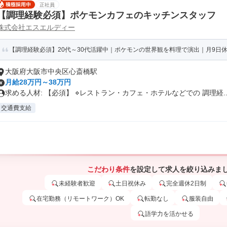
正社員
【調理経験必須】ポケモンカフェのキッチンスタッフ
株式会社エスエルディー
【調理経験必須】20代～30代活躍中｜ポケモンの世界観を料理で演出｜月9日
大阪府大阪市中央区心斎橋駅
月給28万円～38万円
求める人材: 【必須】 ⋄レストラン・カフェ・ホテルなどでの 調理経..
交通費支給
こだわり条件
を設定して求人を絞り込みま
未経験者歓迎
土日祝休み
完全週休2日制
在宅勤務（リモートワーク）OK
転勤なし
服装自由
語学力を活かせる