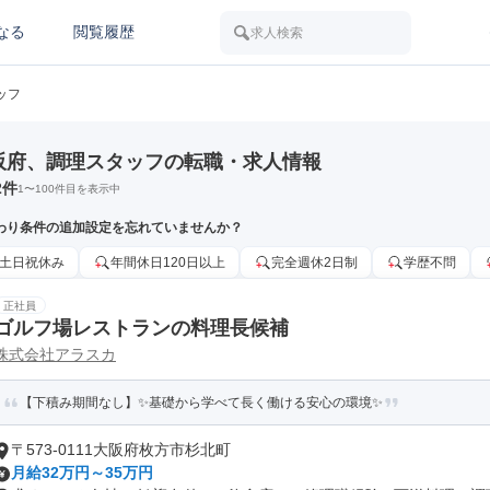
なる
閲覧履歴
求人検索
ッフ
阪府、調理スタッフの転職・求人情報
2
件
1
〜
100
件目を表示中
わり条件の追加設定を忘れていませんか？
土日祝休み
年間休日120日以上
完全週休2日制
学歴不問
正社員
ゴルフ場レストランの料理長候補
株式会社アラスカ
【下積み期間なし】✨基礎から学べて長く働ける安心の環境✨
〒573-0111大阪府枚方市杉北町
月給32万円～35万円