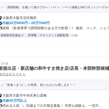
「調理経験」を磨いて食のプロへ！バイト・パート経験もOK◎サントリーグルー
大阪府大阪市北区梅田
月給26万9000円～28万7000円
資格 《飲食業界で調理経験がある方大歓迎！》 板前、コック、シェフ等
資格取得支援あり
管理職・マネジメント経験歓迎
+10個
正社員
新規出店・新店舗の和牛すき焼き店/店長・本部幹部候
株式会社ＧＯＫＵ
「飲食＝きつい」の常識、 私たちがぶち壊します！
大阪府大阪市中央区東心斎橋
月給40万円以上
求める人材: ＼ 30歳までの方限定募集！ 学歴も経験も、一切不...