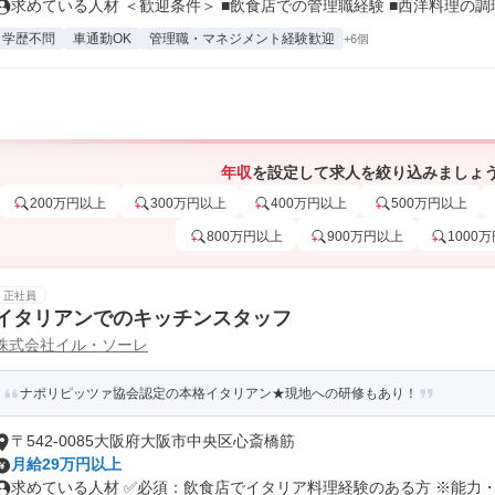
求めている人材 ＜歓迎条件＞ ■飲食店での管理職経験 ■西洋料理の調理.
学歴不問
車通勤OK
管理職・マネジメント経験歓迎
+6個
年収
を設定して求人を絞り込みましょ
200万円以上
300万円以上
400万円以上
500万円以上
800万円以上
900万円以上
1000
正社員
イタリアンでのキッチンスタッフ
株式会社イル・ソーレ
ナポリピッツァ協会認定の本格イタリアン★現地への研修もあり！
〒542-0085大阪府大阪市中央区心斎橋筋
月給29万円以上
求めている人材 ✅必須：飲食店でイタリア料理経験のある方 ※能力・経