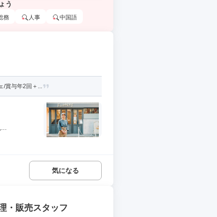
ょう
総務
人事
中国語
賞与年2回＋...
..
気になる
理・販売スタッフ