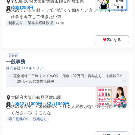
〒538-0044大阪府大阪市鶴見区放出東
時給1250円
求めている人材 ✅ ご自宅近くで働きたい方 ✅ プライベートと
仕事を両立して働きたい方...
制服あり
業界未経験歓迎
+47個
気になる
正社員
一般事務
株式会社DYMキャリア
完全週休二日制｜ネイルOK｜月給～32万円｜賞与あり｜未経験OK
｜20代～30代女性活躍中
大阪府大阪市鶴見区放出駅
月給22万1000円～32万1000円
求める人材: ・未経験OK ・社会人経験がない方もぜひご応募
ください◎ 【 こんな...
即日勤務OK
残業なし