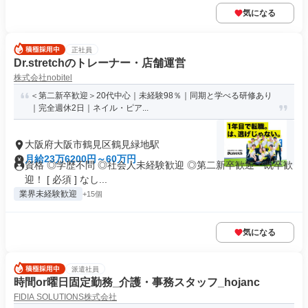
気になる
正社員
Dr.stretchのトレーナー・店舗運営
株式会社nobitel
＜第二新卒歓迎＞20代中心｜未経験98％｜同期と学べる研修あり
｜完全週休2日｜ネイル・ピア...
大阪府大阪市鶴見区鶴見緑地駅
月給23万6200円～60万円
資格 ◎学歴不問 ◎社会人未経験歓迎 ◎第二新卒歓迎・既卒歓
迎！ [ 必須 ] なし...
業界未経験歓迎
+15個
気になる
派遣社員
時間or曜日固定勤務_介護・事務スタッフ_hojanc
FIDIA SOLUTIONS株式会社