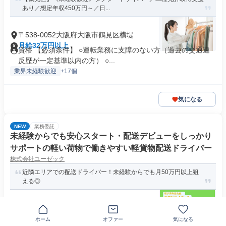
あり／想定年収450万円～／日...
〒538-0052大阪府大阪市鶴見区横堤
月給32万円以上
資格 【必須条件】 ○運転業務に支障のない方（過去の交通違
反歴が一定基準以内の方） ○...
業界未経験歓迎
+17個
気になる
NEW
業務委託
未経験からでも安心スタート・配送デビューをしっかり
サポートの軽い荷物で働きやすい軽貨物配送ドライバー
株式会社ユーゼック
近隣エリアでの配送ドライバー！未経験からでも月50万円以上狙
える◎
大阪府大阪市鶴見区焼野
月給36万円～56万円
ホーム
オファー
気になる
求める人材: 《必須条件》 普通自動車免許（AT限定可） ※人