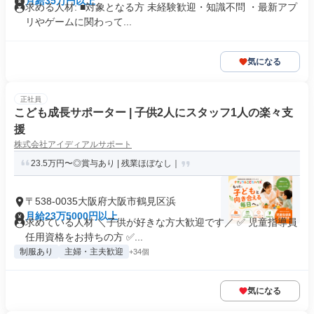
月給35万円以上
求める人材: ■対象となる方 未経験歓迎・知識不問 ・最新アプ
リやゲームに関わって...
気になる
正社員
こども成長サポーター | 子供2人にスタッフ1人の楽々支
援
株式会社アイディアルサポート
23.5万円〜◎賞与あり | 残業ほぼなし｜
〒538-0035大阪府大阪市鶴見区浜
月給23万5000円以上
求めている人材 ＼子供が好きな方大歓迎です／ ✅ 児童指導員
任用資格をお持ちの方 ✅...
制服あり
主婦・主夫歓迎
+34個
気になる