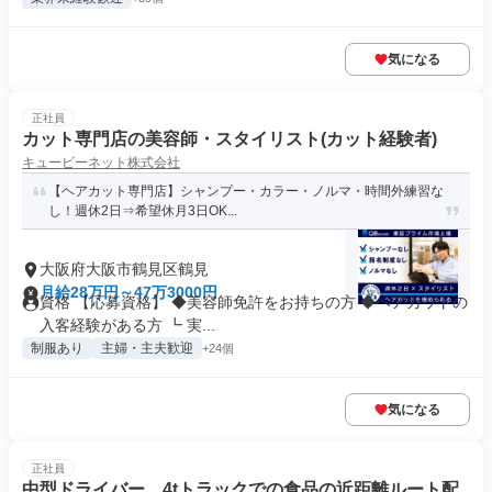
気になる
正社員
カット専門店の美容師・スタイリスト(カット経験者)
キュービーネット株式会社
【ヘアカット専門店】シャンプー・カラー・ノルマ・時間外練習な
し！週休2日⇒希望休月3日OK...
大阪府大阪市鶴見区鶴見
月給28万円～47万3000円
資格 【応募資格】 ◆美容師免許をお持ちの方 ◆ヘアカットの
入客経験がある方 ┗ 実...
制服あり
主婦・主夫歓迎
+24個
気になる
正社員
中型ドライバー 4tトラックでの食品の近距離ルート配