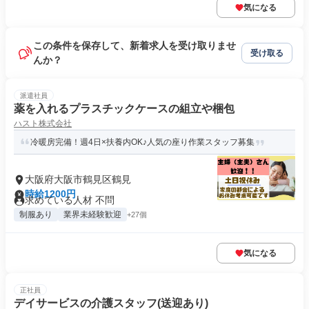
気になる
この条件を保存して、新着求人を受け取りませ
受け取る
んか？
派遣社員
薬を入れるプラスチックケースの組立や梱包
ハスト株式会社
冷暖房完備！週4日×扶養内OK♪人気の座り作業スタッフ募集
大阪府大阪市鶴見区鶴見
時給1200円
求めている人材 不問
制服あり
業界未経験歓迎
+27個
気になる
正社員
デイサービスの介護スタッフ(送迎あり)