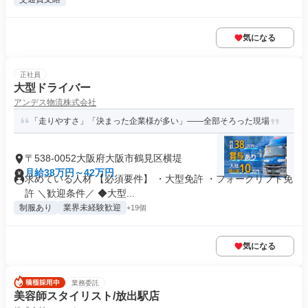
気になる
正社員
大型ドライバー
アンデス物流株式会社
「走りやすさ」「決まった企業様が多い」――全部そろった現場
〒538-0052大阪府大阪市鶴見区横堤
月給38万円～42万円
求めている人材 【必須要件】 ・大型免許 ・フォークリフト免
許 ＼歓迎条件／ ◆大型...
制服あり
業界未経験歓迎
+19個
気になる
業務委託
美容師スタイリスト/放出駅店