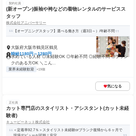
契約社員
(新オープン)振袖や袴などの着物レンタルのサービスス
タッフ
株式会社アニバーサリー
【オープニングスタッフ】選べる働き方（週3日～）/年齢不問
大阪府大阪市鶴見区鶴見
時給1180円～1280円
求めている人材 ◎未経験OK ◎年齢不問 ◎経験不問 ◎ブラン
クのある方OK ＼こん...
業界未経験歓迎
+19個
気になる
正社員
カット専門店のスタイリスト・アシスタント(カット未経
験者)
キュービーネット株式会社
＜定着率92.7％＞スタイリスト未経験orブランク復帰から６ヶ月で
現場デビューが可能！安定...