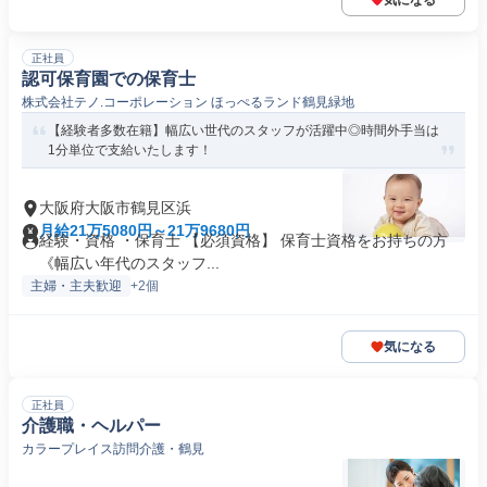
気になる
正社員
認可保育園での保育士
株式会社テノ.コーポレーション ほっぺるランド鶴見緑地
【経験者多数在籍】幅広い世代のスタッフが活躍中◎時間外手当は
1分単位で支給いたします！
大阪府大阪市鶴見区浜
月給21万5080円～21万9680円
経験・資格 ・保育士 【必須資格】 保育士資格をお持ちの方
《幅広い年代のスタッフ...
主婦・主夫歓迎
+2個
気になる
正社員
介護職・ヘルパー
カラープレイス訪問介護・鶴見