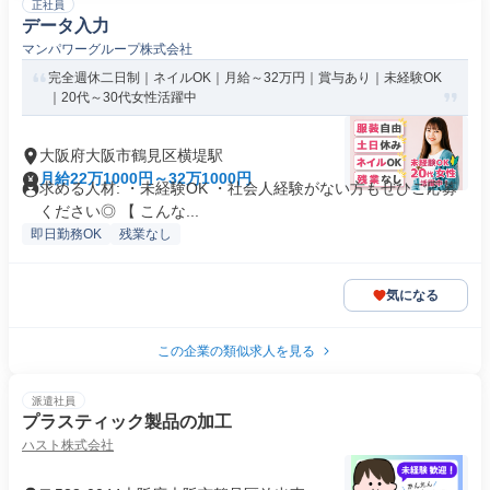
正社員
データ入力
マンパワーグループ株式会社
完全週休二日制｜ネイルOK｜月給～32万円｜賞与あり｜未経験OK
｜20代～30代女性活躍中
大阪府大阪市鶴見区横堤駅
月給22万1000円～32万1000円
求める人材: ・未経験OK ・社会人経験がない方もぜひご応募
ください◎ 【 こんな...
即日勤務OK
残業なし
気になる
この企業の類似求人を見る
派遣社員
プラスティック製品の加工
ハスト株式会社