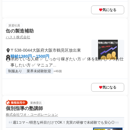
気になる
派遣社員
缶の製造補助
ハスト株式会社
〒538-0044大阪府大阪市鶴見区放出東
時給1380円～1500円
求めている人材 ✅ しっかり稼ぎたい方 ✅ 体を動かしつつお仕
事したい方 ✅ マニュア...
制服あり
業界未経験歓迎
+46個
気になる
業務委託
個別指導の塾講師
株式会社ワオ・コーポレーション
週1コマ～/得意な科目だけでOK！充実の研修で未経験でも安心◎