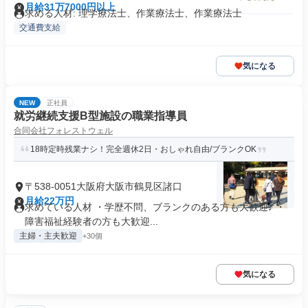
月給31万7000円以上
求める人材: 理学療法士、作業療法士、作業療法士
交通費支給
気になる
NEW
正社員
就労継続支援B型施設の職業指導員
合同会社フォレストウェル
18時定時残業ナシ！完全週休2日・おしゃれ自由/ブランクOK
〒538-0051大阪府大阪市鶴見区諸口
月給22万円
求めている人材 ・学歴不問、ブランクのある方も大歓迎♪ ・
障害福祉経験者の方も大歓迎...
主婦・主夫歓迎
+30個
気になる