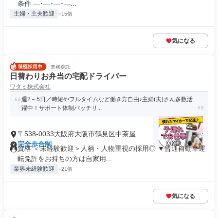
条件 ―･―･―･―...
主婦・主夫歓迎
+15個
気になる
業務委託
日替わりお弁当の宅配ドライバー
ワタミ株式会社
週2～5日／時短やフルタイムなど働き方自由♪主婦(夫)さん多数活
躍中！サポート体制バッチリ...
〒538-0033大阪府大阪市鶴見区中茶屋
完全歩合制
資格 ＜未経験歓迎＞人柄・人物重視の採用◎ ▼普通自動車運
転免許をお持ちの方は自家用...
業界未経験歓迎
+21個
気になる