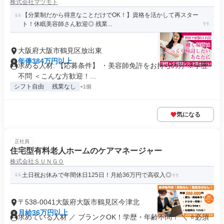
株式会社マツモト
【分業制だから得意なことだけでOK！】資格を活かして再スター
ト！休眠美容師さん歓迎◎ 残業...
大阪府大阪市鶴見区放出東
年俸384万円以上
求める人材: 【応募条件】 ・美容師免許をお持ちの方 ※学歴
不問 ＜こんな方歓迎！...
シフト自由
残業なし
+1個
気になる
正社員
住宅型有料老人ホームのケアマネージャー
株式会社ＳＵＮＧＯ
土日祝お休みで年間休日125日！月給36万円で高収入◎
〒538-0041大阪府大阪市鶴見区今津北
月給36万円以上
求めている人材 ／ ブランクOK！学歴・年齢不問！ ＼ ⭐必須