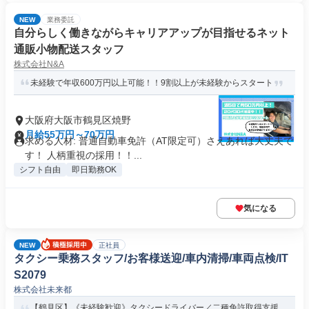
NEW
業務委託
自分らしく働きながらキャリアアップが目指せるネット
通販小物配送スタッフ
株式会社N&A
未経験で年収600万円以上可能！！9割以上が未経験からスタート
大阪府大阪市鶴見区焼野
月給55万円～70万円
求める人材: 普通自動車免許（AT限定可）さえあれば大丈夫で
す！ 人柄重視の採用！！...
シフト自由
即日勤務OK
気になる
NEW
正社員
タクシー乗務スタッフ/お客様送迎/車内清掃/車両点検/IT
S2079
株式会社未来都
【鶴見区】《未経験歓迎》タクシードライバー／二種免許取得支援