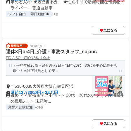
求める人材: ★履歴書不要！ ★性別不問で活躍可能な軽貨物ド
ライバー！ 普通自動車...
シフト自由
即日勤務OK
+1個
気になる
派遣社員
週休3日or4日_介護・事務スタッフ_sojanc
FIDIA SOLUTIONS株式会社
＜平均年齢26歳＞完全週休3日～4日◎20代・30代を中心に若手活
躍中！当社正社員として安...
〒538-0035大阪府大阪市鶴見区浜
月給12万3000円～28万円
資格 ＜＜資格＆学歴不問＞＞ 20代・30代のスタッフが活躍中
の職場♪ ＼＼ 未経験...
業界未経験歓迎
+31個
気になる