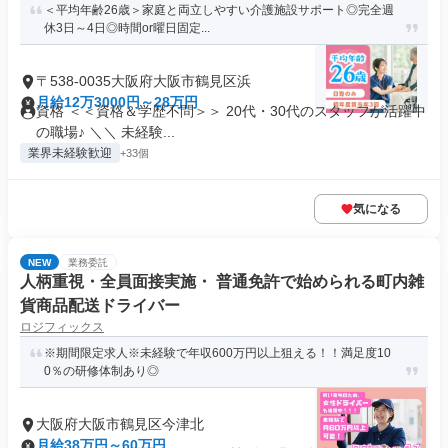
＜平均年齢26歳＞家庭と両立しやすい介護施設サポート◎完全週
休3日～4日◎時間or曜日固定...
〒538-0035大阪府大阪市鶴見区浜
月給12万3000円～28万円
資格 ＜＜資格＆学歴不問＞＞ 20代・30代のスタッフが活躍中
の職場♪ ＼＼ 未経験...
業界未経験歓迎
+33個
気になる
NEW
業務委託
人柄重視・全員面接実施・ 普通免許で始められる町内雑
貨商品配送ドライバー
ロジフィックス
※期間限定求人※未経験で年収600万円以上狙える！！満足度10
0％の研修体制あり◎
大阪府大阪市鶴見区今津北
月給38万円～60万円