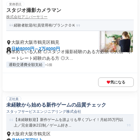
業務委託
スタジオ撮影カメラマン
株式会社アニバーサリー
経験者歓迎/社員登用有/ブランクＯＫ
大阪府大阪市鶴見区鶴見
日給8000円～2万4000円
求めている人材 ◎スタジオ撮影経験のある方必須 ◎人物・ポ
ートレート経験のある方 ◎ス...
通勤交通費全額支給
+1個
気になる
正社員
未経験から始める新作ゲームの品質チェック
スタッフサービスエンジニアリング株式会社
【未経験歓迎】新作ゲームを誰よりも早くプレイ！月給35万円以
上／完全週休2日制／ゲーム好き...
大阪府大阪市鶴見区