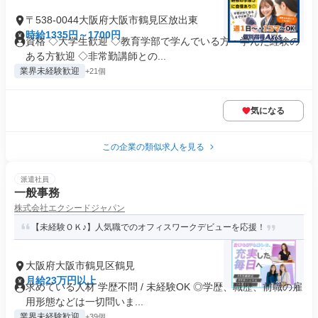
〒538-0044大阪府大阪市鶴見区放出東
時給1335円～1700円
資格 ◇大学生歓迎 ◇教育学部で学んでいる方・学んだ経験の
ある方歓迎 ◇非常勤講師との...
業界未経験歓迎
+21個
気になる
この企業の類似求人を見る
派遣社員
一般事務
株式会社エクシードジャパン
【未経験ＯＫ♪】人気職でのオフィスワークデビューを応援！
大阪府大阪市鶴見区鶴見
月給23万円以上
求めている人材 学歴不問 / 未経験OK ◎学歴、職歴、前職の雇
用形態などは一切問いま...
業界未経験歓迎
+39個