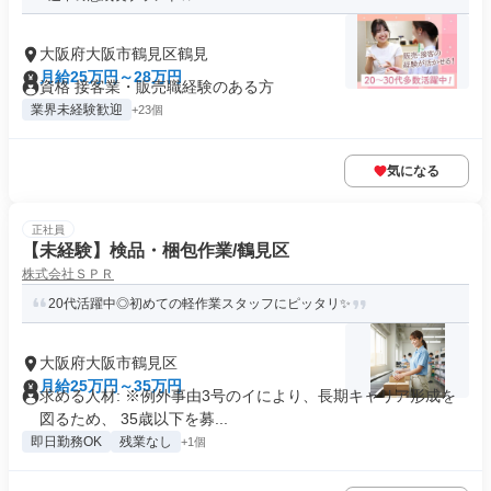
大阪府大阪市鶴見区鶴見
月給25万円～28万円
資格 接客業・販売職経験のある方
業界未経験歓迎
+23個
気になる
正社員
【未経験】検品・梱包作業/鶴見区
株式会社ＳＰＲ
20代活躍中◎初めての軽作業スタッフにピッタリ✨
大阪府大阪市鶴見区
月給25万円～35万円
求める人材: ※例外事由3号のイにより、長期キャリア形成を
図るため、 35歳以下を募...
即日勤務OK
残業なし
+1個