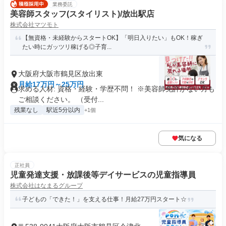
業務委託
美容師スタッフ(スタイリスト)/放出駅店
株式会社マツモト
【無資格・未経験からスタートOK】「明日入りたい」もOK！稼ぎ
たい時にガッツリ稼げる◎子育...
大阪府大阪市鶴見区放出東
月給17万円～25万円
求める人材: 資格・経験・学歴不問！ ※美容師免許がない方も
ご相談ください。 （受付...
残業なし
駅近5分以内
+1個
気になる
正社員
児童発達支援・放課後等デイサービスの児童指導員
株式会社はなまるグループ
子どもの「できた！」を支える仕事！月給27万円スタート☆