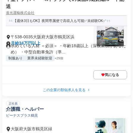
送
進光運輸株式会社
【週休3日もOK】夜間専属便で高収入も可能✅未経験OK✅
〒538-0035大阪府大阪市鶴見区浜
月給34万円以上
求めている人材 ＜必須＞ ・年齢18歳以上（深夜業務があるた
め） ・中型自動車免許（準...
制服あり
業界未経験歓迎
+29個
気になる
この企業の類似求人を見る
正社員
介護職・ヘルパー
ビーナスプラス鶴見
大阪府大阪市鶴見区緑