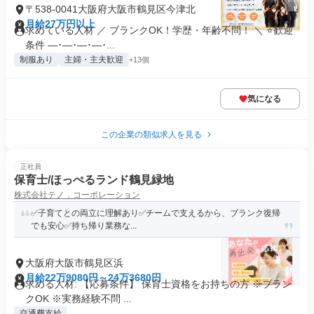
〒538-0041大阪府大阪市鶴見区今津北
月給27万円以上
求めている人材 ／ ブランクOK！学歴・年齢不問！ ＼ ⭐歓迎
条件 ―･―･―･―･...
制服あり
主婦・主夫歓迎
+13個
気になる
この企業の類似求人を見る
正社員
保育士/ほっぺるランド鶴見緑地
株式会社テノ．コーポレーション
✅️子育てとの両立に理解あり✅️チームで支えるから、ブランク復帰
でも安心✅️持ち帰り業務な...
大阪府大阪市鶴見区浜
月給22万9080円～24万3680円
求める人材: 【応募条件】 保育士資格をお持ちの方 ※ブラン
クOK ※実務経験不問 ...
交通費支給