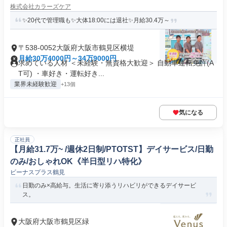
株式会社カラーズケア
✨20代で管理職も✨大体18:00には退社✨月給30.4万～
〒538-0052大阪府大阪市鶴見区横堤
月給30万4000円～34万9000円
求めている人材 ＜未経験・無資格大歓迎＞ 自動車運転免許(A
T可) ・車好き・運転好き...
業界未経験歓迎
+13個
気になる
正社員
【月給31.7万~ /週休2日制/PTOTST】デイサービス/日勤
のみ/おしゃれOK《半日型リハ特化》
ビーナスプラス鶴見
日勤のみ×高給与。生活に寄り添うリハビリができるデイサービ
ス。
大阪府大阪市鶴見区緑