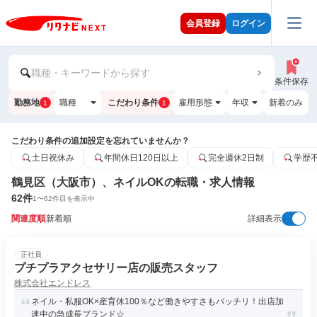
会員登録
ログイン
職種・キーワードから探す
条件保存
勤務地
職種
こだわり条件
雇用形態
年収
新着のみ
1
1
こだわり条件の追加設定を忘れていませんか？
土日祝休み
年間休日120日以上
完全週休2日制
学歴
鶴見区（大阪市）、ネイルOKの転職・求人情報
62
件
1
〜
62
件目を表示中
関連度順
新着順
詳細表示
正社員
プチプラアクセサリー店の販売スタッフ
株式会社エンドレス
ネイル・私服OK×産育休100％など働きやすさもバッチリ！出店加
速中の急成長ブランド☆