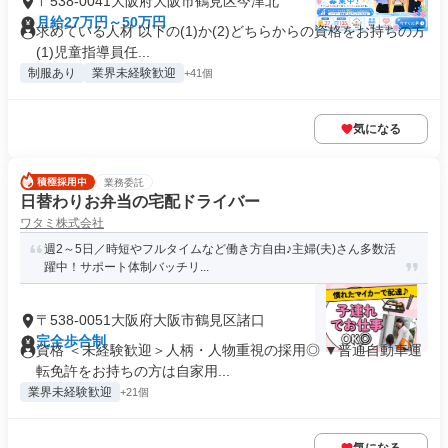
〒538-0041大阪府大阪市鶴見区今津北
月給27万円～50万円
求めている人材 以下の(1)か(2)どちらからの資格をお持ちの方
(1)児童指導員任...
制服あり
業界未経験歓迎
+41個
気になる
業務委託
日替わりお弁当の宅配ドライバー
ワタミ株式会社
週2～5日／時短やフルタイムなど働き方自由♪主婦(夫)さん多数活
躍中！サポート体制バッチリ...
〒538-0051大阪府大阪市鶴見区諸口
完全歩合制
資格 ＜未経験歓迎＞人柄・人物重視の採用◎ ▼普通自動車運
転免許をお持ちの方は自家用...
業界未経験歓迎
+21個