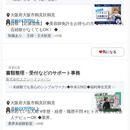
大阪府大阪市鶴見区鶴見
月給24万円以上
資格 【応募資格】 ◆美容師免許をお持ちの方 ◆カットでの入
店経験がなくてもOK！ ◆...
制服あり
主婦・主夫歓迎
+24個
気になる
派遣社員
書類整理・受付などのサポート事務
株式会社エクシードジャパン
未経験でも安心のシンプルワーク♪◆年休129日◆福利厚生充実
大阪府大阪市鶴見区鶴見
月給23万円以上
求めている人材 #学歴・経歴・職歴不問 #ヒトガラ重視 #社会
人デビューOK ◆業界...
業界未経験歓迎
+39個