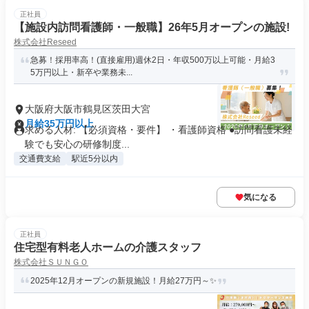
正社員
【施設内訪問看護師・一般職】26年5月オープンの施設!
株式会社Reseed
急募！採用率高！(直接雇用)週休2日・年収500万以上可能・月給3
5万円以上・新卒や業務未...
大阪府大阪市鶴見区茨田大宮
月給35万円以上
求める人材: 【必須資格・要件】 ・看護師資格 ●訪問看護未経
験でも安心の研修制度...
交通費支給
駅近5分以内
気になる
正社員
住宅型有料老人ホームの介護スタッフ
株式会社ＳＵＮＧＯ
2025年12月オープンの新規施設！月給27万円～✨