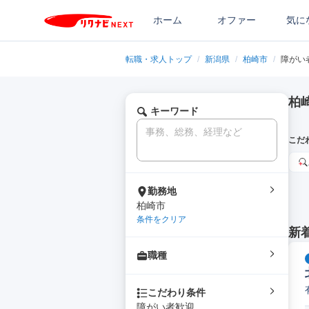
ホーム
オファー
気に
転職・求人トップ
/
新潟県
/
柏崎市
/
障がい
柏
キーワード
こだ
勤務地
柏崎市
条件をクリア
新
職種
こだわり条件
障がい者歓迎