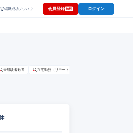
会員登録
ログイン
転職成功ノウハウ
無料
未経験者歓迎
在宅勤務（リモートワーク）OK
家賃補助・住宅手当
休