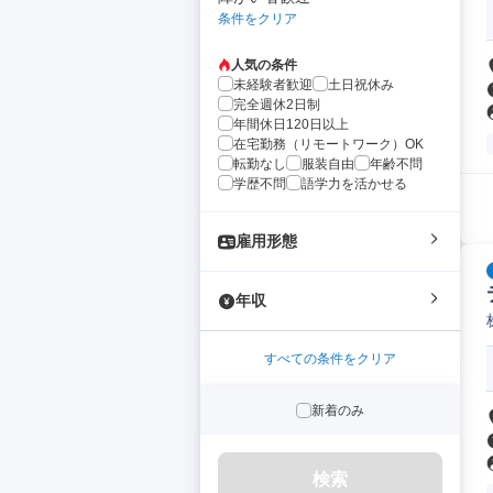
条件をクリア
人気の条件
未経験者歓迎
土日祝休み
完全週休2日制
年間休日120日以上
在宅勤務（リモートワーク）OK
転勤なし
服装自由
年齢不問
学歴不問
語学力を活かせる
雇用形態
年収
すべての条件をクリア
新着のみ
検索