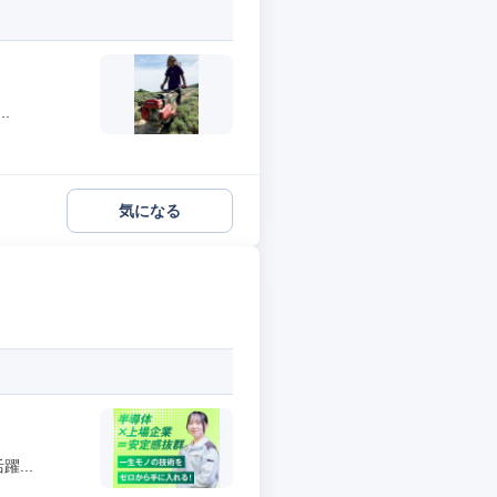
.
気になる
...