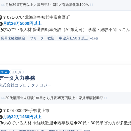
月給26.5万円以上／賞与年2～3回／有給消化率100％
〒071-0704北海道空知郡中富良野町
月給26万5000円以上
求めている人材 普通自動車免許（AT限定可） 学歴・経験不問 ＜こん..
業界未経験歓迎
フリーター歓迎
中途入社50％以上
+17個
NEW
正社員
データ入力事務
株式会社コプロテクノロジー
20代活躍☆未経験1年目から月収35万円以上！家賃半額補助◎
〒024-0002岩手県北上市
月給32万1460円以上
求めている人材 未経験歓迎◆既卒歓迎◆20代・30代半ばの方が多数活躍