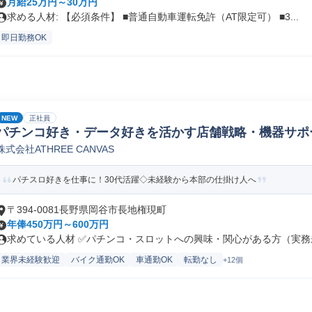
月給25万円～30万円
求める人材: 【必須条件】 ■普通自動車運転免許（AT限定可） ■3...
即日勤務OK
NEW
正社員
パチンコ好き・データ好きを活かす店舗戦略・機器サポ
株式会社ATHREE CANVAS
パチスロ好きを仕事に！30代活躍◇未経験から本部の仕掛け人へ
〒394-0081長野県岡谷市長地権現町
年俸450万円～600万円
求めている人材 ✅パチンコ・スロットへの興味・関心がある方（実務未
業界未経験歓迎
バイク通勤OK
車通勤OK
転勤なし
+12個