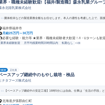
業界・職種未経験歓迎!【福井/製造職】森永乳業グループ
森永北陸乳業株式会社
ペレーター/ラインマネージャー(食品/飲料/たばこ)
菌体粉末などの製造業務全般をお任せします。本人の適性を考慮した上で、面接に
福井県福井市
月給25万円～30万円
必要な経験・能力等 ★業界・職種未経験者大歓迎！/I・Uターンも歓迎！
業界未経験歓迎
月平均残業時間20時間以内
転勤なし
+1個
NEW
正社員
ベースアップ継続中のもやし栽培・検品
ヒナタフーズ株式会社
【ベースアップ継続中の安定工場】16時5分には自由。仕事は「生活の手段」
北海道夕張郡由仁町