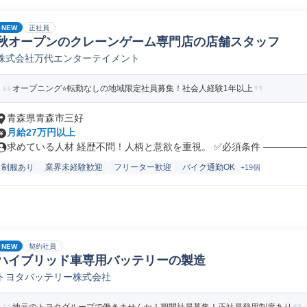
NEW
正社員
秋オープンのクレーンゲーム専門店の店舗スタッフ
株式会社万代エンターテイメント
オープニング⭐転勤なしの地域限定社員募集！社会人経験1年以上
青森県青森市三好
月給27万円以上
求めている人材 経歴不問！人柄と意欲を重視。 ✅必須条件 ――――――
制服あり
業界未経験歓迎
フリーター歓迎
バイク通勤OK
+19個
NEW
契約社員
ハイブリッド車専用バッテリーの製造
トヨタバッテリー株式会社