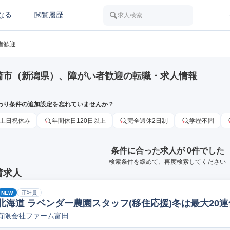
なる
閲覧履歴
求人検索
者歓迎
崎市（新潟県）、障がい者歓迎の転職・求人情報
わり条件の追加設定を忘れていませんか？
土日祝休み
年間休日120日以上
完全週休2日制
学歴不問
条件に合った求人が 0件でした
検索条件を緩めて、再度検索してください
着求人
NEW
正社員
北海道 ラベンダー農園スタッフ(移住応援)冬は最大20連
有限会社ファーム富田