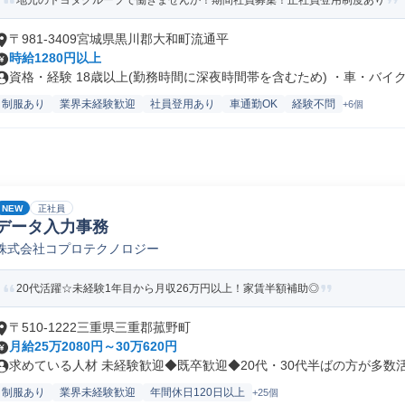
地元のトヨタグループで働きませんか！期間社員募集！正社員登用制度あり
〒981-3409宮城県黒川郡大和町流通平
時給1280円以上
資格・経験 18歳以上(勤務時間に深夜時間帯を含むため) ・車・バイク.
制服あり
業界未経験歓迎
社員登用あり
車通勤OK
経験不問
+6個
NEW
正社員
データ入力事務
株式会社コプロテクノロジー
20代活躍☆未経験1年目から月収26万円以上！家賃半額補助◎
〒510-1222三重県三重郡菰野町
月給25万2080円～30万620円
求めている人材 未経験歓迎◆既卒歓迎◆20代・30代半ばの方が多数活躍
制服あり
業界未経験歓迎
年間休日120日以上
+25個