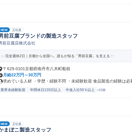
NEW
正社員
男前豆腐ブランドの製造スタッフ
男前豆腐店株式会社
完全週休2日｜京都から全国へ。誰もが知る「男前豆腐」を支える
〒629-0101京都府南丹市八木町船枝
月給22万円～30万円
求めている人材 ・学歴・経験不問 ・未経験歓迎 食品製造の経験は必要.
業界未経験歓迎
年間休日120日以上
中途入社50％以上
+15個
NEW
正社員
かまぼこ製造スタッフ