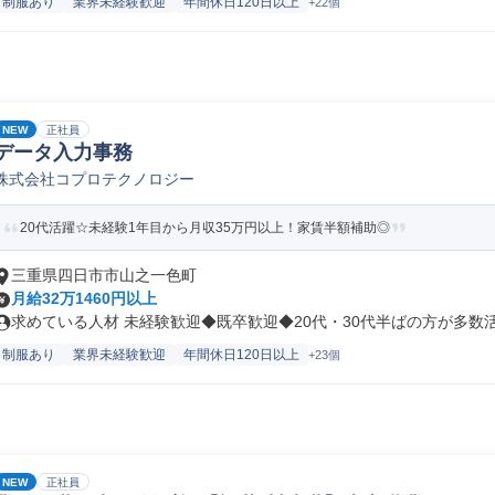
制服あり
業界未経験歓迎
年間休日120日以上
+22個
NEW
正社員
データ入力事務
株式会社コプロテクノロジー
20代活躍☆未経験1年目から月収35万円以上！家賃半額補助◎
三重県四日市市山之一色町
月給32万1460円以上
求めている人材 未経験歓迎◆既卒歓迎◆20代・30代半ばの方が多数活躍
制服あり
業界未経験歓迎
年間休日120日以上
+23個
NEW
正社員