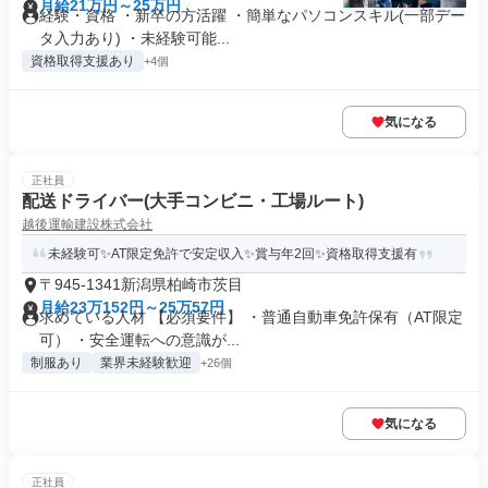
月給21万円～25万円
経験・資格 ・新卒の方活躍 ・簡単なパソコンスキル(一部デー
タ入力あり) ・未経験可能...
資格取得支援あり
+4個
気になる
正社員
配送ドライバー(大手コンビニ・工場ルート)
越後運輸建設株式会社
未経験可✨AT限定免許で安定収入✨賞与年2回✨資格取得支援有
〒945-1341新潟県柏崎市茨目
月給23万152円～25万57円
求めている人材 【必須要件】 ・普通自動車免許保有（AT限定
可） ・安全運転への意識が...
制服あり
業界未経験歓迎
+26個
気になる
正社員