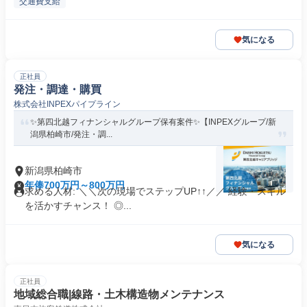
交通費支給
気になる
正社員
発注・調達・購買
株式会社INPEXパイプライン
✨️第四北越フィナンシャルグループ保有案件✨️【INPEXグループ/新
潟県柏崎市/発注・調...
新潟県柏崎市
年俸700万円～800万円
求める人材: ＼＼次の現場でステップUP↑↑／／ 経験・スキル
を活かすチャンス！ ◎...
気になる
正社員
地域総合職|線路・土木構造物メンテナンス