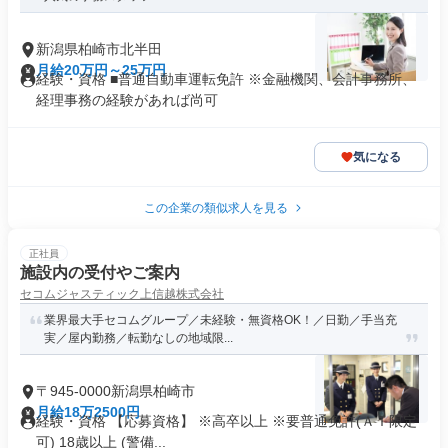
新潟県柏崎市北半田
月給20万円～25万円
経験・資格 ■普通自動車運転免許 ※金融機関、会計事務所、
経理事務の経験があれば尚可
気になる
この企業の類似求人を見る
正社員
施設内の受付やご案内
セコムジャスティック上信越株式会社
業界最大手セコムグループ／未経験・無資格OK！／日勤／手当充
実／屋内勤務／転勤なしの地域限...
〒945-0000新潟県柏崎市
月給18万2500円
経験・資格 【応募資格】 ※高卒以上 ※要普通免許(ＡＴ限定
可) 18歳以上 (警備...