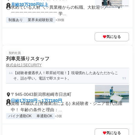
月給30万200円以上
求めている人材 ＼✨異業種からの転職、大歓迎✨／ ￣￣V￣￣
￣￣￣￣￣￣￣￣￣￣￣ 学...
制服あり
業界未経験歓迎
+39個
気になる
契約社員
列車見張りスタッフ
株式会社J.SECURITY
【経験者優遇求人！即昇給可能！】現場慣れしたあなただからこ
そ、話が早い。電話で即スタート。
〒945-0043新潟県柏崎市日吉町
日給1万320円～1万7180円
資格 18歳以上(警備業法による) 未経験者・シニア世代活躍
中！ 年齢の条件と理由：...
バイク通勤OK
車通勤OK
+3個
気になる