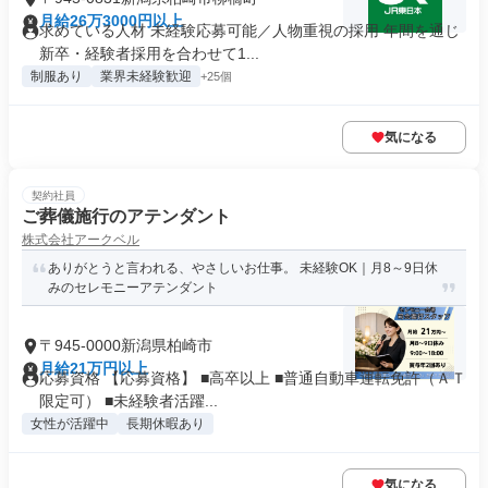
月給26万3000円以上
求めている人材 未経験応募可能／人物重視の採用 年間を通じ
新卒・経験者採用を合わせて1...
制服あり
業界未経験歓迎
+25個
気になる
契約社員
ご葬儀施行のアテンダント
株式会社アークベル
ありがとうと言われる、やさしいお仕事。 未経験OK｜月8～9日休
みのセレモニーアテンダント
〒945-0000新潟県柏崎市
月給21万円以上
応募資格 【応募資格】 ■高卒以上 ■普通自動車運転免許（ＡＴ
限定可） ■未経験者活躍...
女性が活躍中
長期休暇あり
気になる