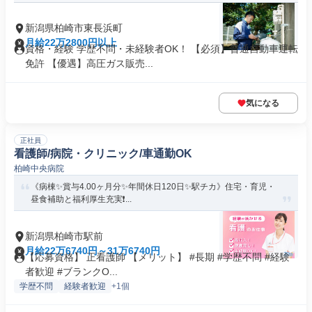
新潟県柏崎市東長浜町
月給22万2800円以上
資格・経験 学歴不問・未経験者OK！ 【必須】普通自動車運転
免許 【優遇】高圧ガス販売...
気になる
正社員
看護師/病院・クリニック/車通勤OK
柏崎中央病院
《病棟✨賞与4.00ヶ月分✨年間休日120日✨駅チカ》住宅・育児・
昼食補助と福利厚生充実❗...
新潟県柏崎市駅前
月給22万6740円～31万6740円
【応募資格】 正看護師 【メリット】 #長期 #学歴不問 #経験
者歓迎 #ブランクO...
学歴不問
経験者歓迎
+1個