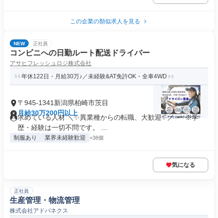
この企業の類似求人を見る
NEW
正社員
コンビニへの日勤ルート配送ドライバー
アサヒフレッシュロジ株式会社
年休122日・月給30万♪／未経験&AT免許OK・全車4WD
〒945-1341新潟県柏崎市茨目
月給30万200円以上
求めている人材 ＼✨異業種からの転職、大歓迎✨／ ー ※学
歴・経験は一切不問です。 ...
制服あり
業界未経験歓迎
+38個
気になる
正社員
生産管理・物流管理
株式会社アドバネクス