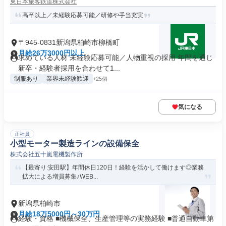
東日本旅客鉄道株式会社
高卒以上／未経験応募可能／研修や手当充実
〒945-0831新潟県柏崎市柳橋町
月給26万3000円以上
求めている人材 未経験応募可能／人物重視の採用 年間を通じ
新卒・経験者採用を合わせて1...
制服あり
業界未経験歓迎
+25個
気になる
正社員
小型モーター製造ラインの設備保全
株式会社五十嵐電機製作所
【最寄り:安田駅】年間休日120日！経験を活かして働けます◎業務
拡大による増員募集♪WEB...
新潟県柏崎市
月給18万5000円～30万円
経験・資格 ■機械保全、生産管理等の実務経験 ■普通自動車第