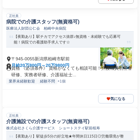
正社員
病院での介護スタッフ(無資格可)
医療法人財団公仁会 柏崎中央病院
【夜勤あり】駅チカでアクセス抜群♪無資格・未経験でも応募可
能！病院での看護助手求人です☆
〒945-0055新潟県柏崎市駅前
月給20万800円～20万9800円
資格 《必須条件》 資格がなくても相談可能！介護職員初任者
研修、実務者研修、介護福祉士...
業界未経験歓迎
経験不問
+1個
気になる
正社員
介護施設での介護スタッフ(無資格可)
株式会社さくら介護サービス ショートステイ駅前桜寿
【夜勤あり】駅徒歩5分の好立地★年間休日115日◎労働環境が整