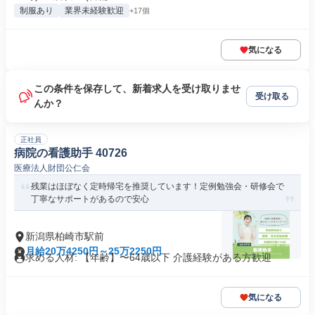
制服あり
業界未経験歓迎
+17個
気になる
この条件を保存して、新着求人を受け取りませ
受け取る
んか？
正社員
病院の看護助手 40726
医療法人財団公仁会
残業はほぼなく定時帰宅を推奨しています！定例勉強会・研修会で
丁寧なサポートがあるので安心
新潟県柏崎市駅前
月給20万4250円～25万2250円
求める人材: 【年齢】〜64歳以下 介護経験がある方歓迎
気になる