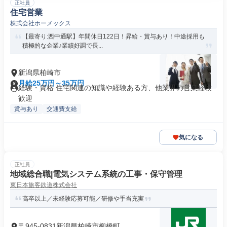
正社員
住宅営業
株式会社ホーメックス
【最寄り:西中通駅】年間休日122日！昇給・賞与あり！中途採用も
積極的な企業♪業績好調で長...
新潟県柏崎市
月給25万円～35万円
経験・資格 住宅関連の知識や経験ある方、他業界の営業経験
歓迎
賞与あり
交通費支給
気になる
正社員
地域総合職|電気システム系統の工事・保守管理
東日本旅客鉄道株式会社
高卒以上／未経験応募可能／研修や手当充実
〒945-0831新潟県柏崎市柳橋町