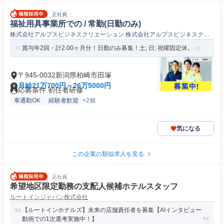
正社員
福祉用具事業所での / 常勤(日勤のみ)
株式会社アルプスビジネスクリエーション 株式会社アルプスビジネスクリ
エーション柏崎店
賞与年2回・計2.00ヶ月分！日勤のみ募集！土; 日; 祝曜固定休。
〒945-0032新潟県柏崎市田塚
月給21万700円～26万5000円
応募条件 初任者研修
車通勤OK
経験者歓迎
+2個
気になる
この企業の類似求人を見る
正社員
希望地区限定勤務の支配人候補ホテルスタッフ
ルートインジャパン株式会社
【ルートインホテルズ】未来の店舗責任者を募集【AIインタビュー
動画での1次選考実施中！】