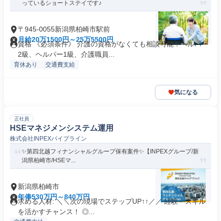
っているショートステイです♪
〒945-0055新潟県柏崎市駅前
月給20万1500円～25万5500円
資格 《必須条件》 介護の資格がなくても相談可能！ヘルパー
2級、ヘルパー1級、介護職員...
育休あり
交通費支給
気になる
正社員
HSEマネジメンシステム運用
株式会社INPEXパイプライン
✨️第四北越フィナンシャルグループ保有案件✨️【INPEXグループ/新
潟県柏崎市/HSEマ...
新潟県柏崎市
年俸530万円～840万円
求める人材: ＼＼次の現場でステップUP↑↑／／ 経験・スキル
を活かすチャンス！ ◎...