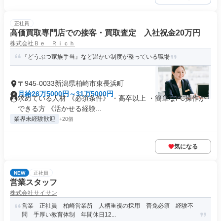
正社員
高価買取専門店での接客・買取査定 入社祝金20万円
株式会社Ｂｅ Ｒｉｃｈ
『どうぶつ家族手当』など温かい制度が整っている職場
〒945-0033新潟県柏崎市東長浜町
月給26万5000円～31万5000円
求めている人材 《必須条件》 ・高卒以上 ・簡単なPC操作が
できる方 《活かせる経験...
業界未経験歓迎
+20個
気になる
NEW
正社員
営業スタッフ
株式会社サイサン
営業 正社員 柏崎営業所 人柄重視の採用 普免必須 経験不
問 手厚い教育体制 年間休日12...