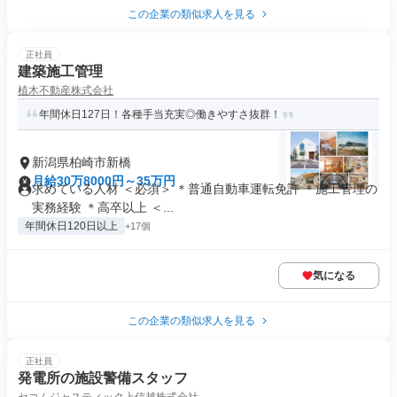
この企業の類似求人を見る
正社員
建築施工管理
植木不動産株式会社
年間休日127日！各種手当充実◎働きやすさ抜群！
新潟県柏崎市新橋
月給30万8000円～35万円
求めている人材 ＜必須＞ ＊普通自動車運転免許 ＊施工管理の
実務経験 ＊高卒以上 ＜...
年間休日120日以上
+17個
気になる
この企業の類似求人を見る
正社員
発電所の施設警備スタッフ