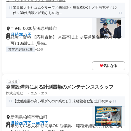
セコムジャスティック上信越株式会社
業界最大手セコムグループ／未経験・無資格OK！／手当充実／20
代～30代活躍／転勤なしの地...
〒945-0000新潟県柏崎市
月給20万円
経験・資格 【応募資格】 ※高卒以上 ※要普通免許(ＡＴ限定
可) 18歳以上 (警備...
業界未経験歓迎
+15個
気になる
正社員
発電設備内にある計測器類のメンテナンススタッフ
株式会社ピー・エム・エス
【放射線量の高い場所での作業なし】未経験者歓迎/土日祝休み
新潟県柏崎市青山町
月給20万円～40万円
求めている人材 ◎高卒OK ◎業界・職種未経験の方歓迎 【具