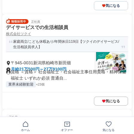
気になる
正社員
デイサービスでの生活相談員
株式会社ツクイ
家庭両立/こども休暇あり/年間休日119日【ツクイのデイサービス/
生活相談員求人】
〒945-0031新潟県柏崎市新田畑
月給21万500円～27万9100円
資格 ＜資格＞ 社会福祉士・社会福祉主事任用資格・精神保健
福祉士 いずれか必須 普通自...
業界未経験歓迎
+23個
気になる
正社員
訪問入浴オペレーター
アースサポート株式会社
ホーム
オファー
気になる