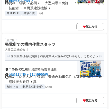
日給8500円以上
資格・経験 ＜必須＞ ・大型自動車免許 ・フォークリフト運転
技能者 ・車両系建設機械（...
車通勤OK
経験不問
+7個
気になる
正社員
発電所での構内作業スタッフ
大設工業株式会社
面接旅費は会社負担｜満員電車や人混みのない暮らし、はじめよう
〒945-0016新潟県柏崎市青山町
月給22万円～31万9900円
求めている人材 【必須】 普通自動車免許（AT限定OK） ⚫︎未
経験者大歓迎 ⚫︎異...
制服あり
業界未経験歓迎
+23個
気になる