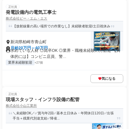
正社員
発電設備内の電気工事士
株式会社ピー・エム・エス
【放射線量の高い場所での作業なし】未経験者歓迎/土日祝休み
新潟県柏崎市青山町
月給20万円～40万円
求めている人材 ◎高卒OK ◎業界・職種未経験の方歓迎 【具
体的には】コンビニ店員、警...
業界未経験歓迎
+27個
気になる
正社員
現場スタッフ・インフラ設備の配管
株式会社小山工業所
＼未経験OK／✅賞与年2回✅基本土日休み・年間休日120日✅出張
手当＋残業代別途支給✅帰省...