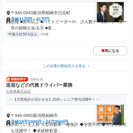
〒945-0043新潟県柏崎市日吉町
月給31万円～41万円
資格 ■高卒以上 ■バイトリーダーや、少人数チームの リーダー
等の経験がある方 ■基...
中途入社50％以上
+10個
気になる
この企業の類似求人を見る
契約社員
送迎などの代務ドライバー業務
大新東株式会社
【大型免許が活かせる】20代～シニア世代活躍中！
〒945-0000新潟県柏崎市
月給19万1000円～24万3500円
求めている人材 大型自動車一種免許 ◆学歴不問 ◆男性も女性
も活躍中！ ◆未経験歓迎...