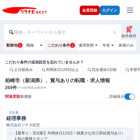
会員登録
ログイン
職種・キーワードから探す
条件保存
勤務地
職種
こだわり条件
雇用形態
年収
新着のみ
1
1
こだわり条件の追加設定を忘れていませんか？
土日祝休み
年間休日120日以上
完全週休2日制
学歴
柏崎市（新潟県）、賞与ありの転職・求人情報
269
件
1
〜
100
件目を表示中
関連度順
新着順
詳細表示
正社員
経理事務
株式会社ツチダ経営
【最寄り：茨目駅】年間休日110日！残業少な目◎昇給賞与あり♪
人気の事務スタッフ