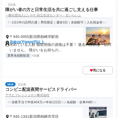
正社員
障がい者の方と日常生活を共に過ごし支える仕事
一般社団法人にいがた自立生活センター・まいらいふ
1日1件の訪問介護｜男性限定｜週休3日｜未経験可｜入社祝金有
〒945-0055新潟県柏崎市駅前
月給28万9900円以上
求めている人材 福祉関係の資格は不要！ 過去の経験は一切問
いません。 障がいをお持ちの...
業界未経験歓迎
+31個
気になる
NEW
正社員
コンビニ配送夜間サービスドライバー
アサヒフレッシュロジ株式会社
深夜手当で年収404万♪+年休122日✨／未経験・全車4WD
〒945-1341新潟県柏崎市茨目