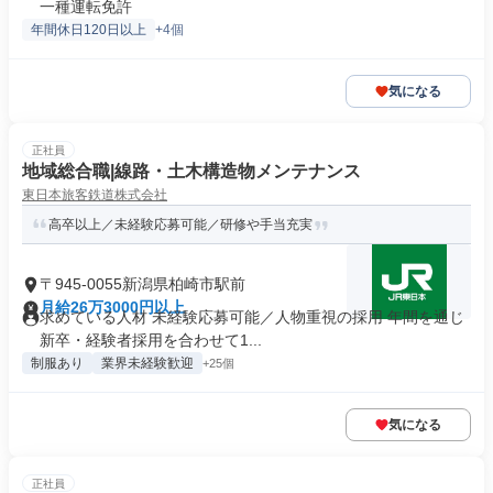
一種運転免許
年間休日120日以上
+4個
気になる
正社員
地域総合職|線路・土木構造物メンテナンス
東日本旅客鉄道株式会社
高卒以上／未経験応募可能／研修や手当充実
〒945-0055新潟県柏崎市駅前
月給26万3000円以上
求めている人材 未経験応募可能／人物重視の採用 年間を通じ
新卒・経験者採用を合わせて1...
制服あり
業界未経験歓迎
+25個
気になる
正社員