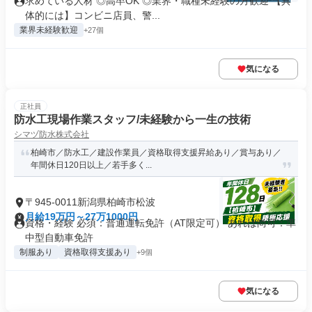
求めている人材 ◎高卒OK ◎業界・職種未経験の方歓迎 【具
体的には】コンビニ店員、警...
業界未経験歓迎
+27個
気になる
正社員
防水工現場作業スタッフ/未経験から一生の技術
シマヅ防水株式会社
柏崎市／防水工／建設作業員／資格取得支援昇給あり／賞与あり／
年間休日120日以上／若手多く...
〒945-0011新潟県柏崎市松波
月給19万円～27万1000円
資格・経験 必須：普通運転免許（AT限定可） あれば尚可：準
中型自動車免許
制服あり
資格取得支援あり
+9個
気になる