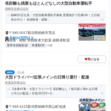
長距離も残業もほとんどなしの大型自動車運転手
柏崎急送株式会社
柏崎市/正社員・大型自動車運転手募集 普通免許で応募OK！土日祝
休み中心！ 未経験者・経験...
〒945-0017新潟県柏崎市荒浜
月給24万円以上
資格・経験 未経験者大歓迎 経験者歓迎
業界未経験歓迎
車通勤OK
+9個
気になる
NEW
正社員
大型ドライバー/近県メインの日帰り運行・配達
寿運送有限会社
【全車AT車・大型ドライバー】長距離なし！毎日家に帰れる日帰
り中心の配送／月収28万円〜3...
〒949-4123新潟県柏崎市西山町池浦