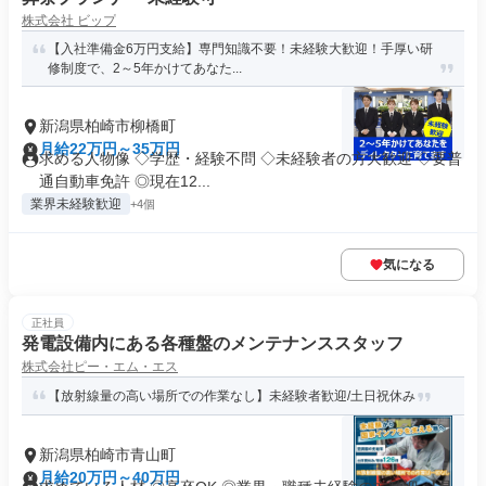
株式会社 ビップ
【入社準備金6万円支給】専門知識不要！未経験大歓迎！手厚い研
修制度で、2～5年かけてあなた...
新潟県柏崎市柳橋町
月給22万円～35万円
求める人物像 ◇学歴・経験不問 ◇未経験者の方大歓迎 ◇要普
通自動車免許 ◎現在12...
業界未経験歓迎
+4個
気になる
正社員
発電設備内にある各種盤のメンテナンススタッフ
株式会社ピー・エム・エス
【放射線量の高い場所での作業なし】未経験者歓迎/土日祝休み
新潟県柏崎市青山町
月給20万円～40万円