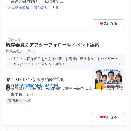
関連の経験尚可、未経験で...
未経験者歓迎
賞与あり
+1個
気になる
契約社員
既存会員のアフターフォローやイベント案内
株式会社アークベル
人生の大切な節目を支える仕事。お客様に寄り添うアドバイザー・
アフターフォロースタッフ募集！
〒945-0817新潟県柏崎市宝町
月給19万5000円～45万円
応募資格 【必須】 ●未経験活躍中 ●高卒以上 ー 【こんな人に
来て欲しい】 ...
賞与あり
+1個
気になる