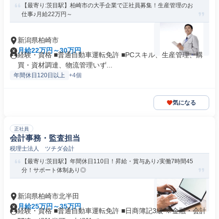
【最寄り:茨目駅】柏崎市の大手企業で正社員募集！生産管理のお
仕事♪月給22万円～
新潟県柏崎市
月給22万円～30万円
経験・資格 ■普通自動車運転免許 ■PCスキル、生産管理、購
買・資材調達、物流管理いず...
年間休日120日以上
+4個
気になる
正社員
会計事務・監査担当
税理士法人 ツチダ会計
【最寄り:茨目駅】年間休日110日！昇給・賞与あり♪実働7時間45
分！サポート体制あり◎
新潟県柏崎市北半田
月給25万円～35万円
経験・資格 ■普通自動車運転免許 ■日商簿記3級 ※金融・会計