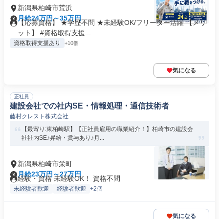
新潟県柏崎市荒浜
月給24万円～35万円
【応募資格】 ★学歴不問 ★未経験OK/フリーター活躍 【メリ
ット】 #資格取得支援...
資格取得支援あり
+10個
気になる
正社員
建設会社での社内SE・情報処理・通信技術者
藤村クレスト株式会社
【最寄り:東柏崎駅】【正社員雇用の職業紹介！】柏崎市の建設会
社社内SE♪昇給・賞与あり♪月...
新潟県柏崎市栄町
月給23万円～27万円
経験・資格 未経験OK！ 資格不問
未経験者歓迎
経験者歓迎
+2個
気になる