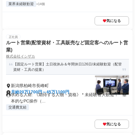
業界未経験歓迎
+14個
気になる
正社員
ルート営業(配管資材・工具販売など固定客へのルート営
業)
株式会社イシザカ
【固定ルート営業】土日祝休み＆年間休日126日/未経験歓迎（配管
資材・工具の提案）
新潟県柏崎市長峰町
月給20万1700円～45万1100円
求める人材: 《期待する人物・資格》 * 未経験者大歓迎！ * 基
本的なPC操作（...
交通費支給
気になる