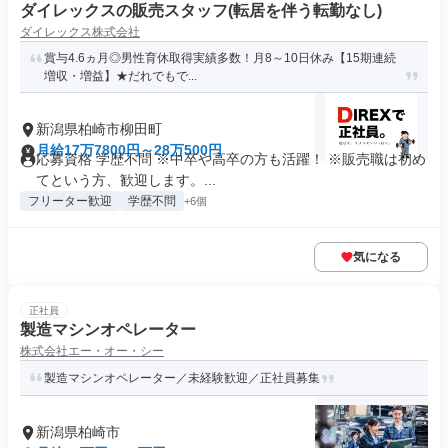
ダイレックスの販売スタッフ(転居を伴う転勤なし)
ダイレックス株式会社
賞与4.6ヵ月◎男性育休取得実績多数！月8～10日休み【15期連続
増収・増益】★だれでもで...
新潟県柏崎市柳田町
月給17万7800円～28万500円
応募資格 学歴不問 ※中卒や高卒の方も活躍！ ※販売職は初め
てという方、歓迎します。...
フリーター歓迎
学歴不問
+6個
気になる
正社員
製造マシンオペレーター
株式会社エー・オー・シー
製造マシンオペレーター／未経験歓迎／正社員募集
新潟県柏崎市