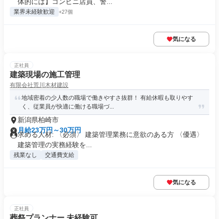
体的には】コンビニ店員、警...
業界未経験歓迎
+27個
気になる
正社員
建築現場の施工管理
有限会社荒川木材建設
地域密着の少人数の職場で働きやすさ抜群！ 有給休暇も取りやす
く、従業員が快適に働ける職場づ...
新潟県柏崎市
月給23万円～30万円
求める人材: 〈必須〉 建築管理業務に意欲のある方 〈優遇〉
建築管理の実務経験を...
残業なし
交通費支給
気になる
正社員
葬祭プランナー 未経験可