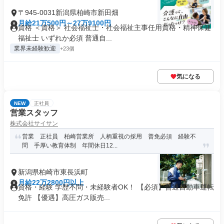
〒945-0031新潟県柏崎市新田畑
月給21万500円～27万9100円
資格 ＜資格＞ 社会福祉士・社会福祉主事任用資格・精神保健
福祉士 いずれか必須 普通自...
業界未経験歓迎
+23個
気になる
NEW
正社員
営業スタッフ
株式会社サイサン
営業 正社員 柏崎営業所 人柄重視の採用 普免必須 経験不
問 手厚い教育体制 年間休日12...
新潟県柏崎市東長浜町
月給22万2800円以上
資格・経験 学歴不問・未経験者OK！ 【必須】普通自動車運転
免許 【優遇】高圧ガス販売...