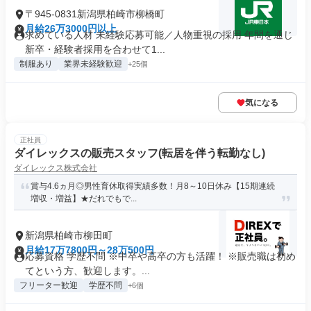
〒945-0831新潟県柏崎市柳橋町
月給26万3000円以上
求めている人材 未経験応募可能／人物重視の採用 年間を通じ
新卒・経験者採用を合わせて1...
制服あり
業界未経験歓迎
+25個
気になる
正社員
ダイレックスの販売スタッフ(転居を伴う転勤なし)
ダイレックス株式会社
賞与4.6ヵ月◎男性育休取得実績多数！月8～10日休み【15期連続
増収・増益】★だれでもで...
新潟県柏崎市柳田町
月給17万7800円～28万500円
応募資格 学歴不問 ※中卒や高卒の方も活躍！ ※販売職は初め
てという方、歓迎します。...
フリーター歓迎
学歴不問
+6個