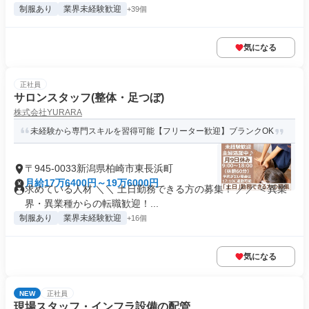
制服あり
業界未経験歓迎
+39個
気になる
正社員
サロンスタッフ(整体・足つぼ)
株式会社YURARA
未経験から専門スキルを習得可能【フリーター歓迎】ブランクOK
〒945-0033新潟県柏崎市東長浜町
月給17万6400円～19万6000円
求めている人材 ＼＼ 土日勤務できる方の募集！ ／／ ＜異業
界・異業種からの転職歓迎！...
制服あり
業界未経験歓迎
+16個
気になる
NEW
正社員
現場スタッフ・インフラ設備の配管