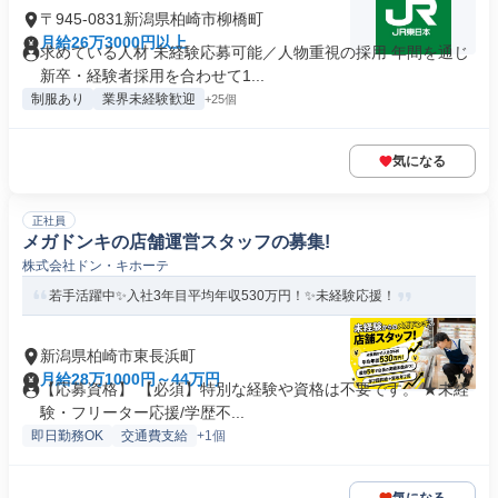
〒945-0831新潟県柏崎市柳橋町
月給26万3000円以上
求めている人材 未経験応募可能／人物重視の採用 年間を通じ
新卒・経験者採用を合わせて1...
制服あり
業界未経験歓迎
+25個
気になる
正社員
メガドンキの店舗運営スタッフの募集!
株式会社ドン・キホーテ
若手活躍中✨入社3年目平均年収530万円！✨未経験応援！
新潟県柏崎市東長浜町
月給28万1000円～44万円
【応募資格】 【必須】特別な経験や資格は不要です。 ★未経
験・フリーター応援/学歴不...
即日勤務OK
交通費支給
+1個