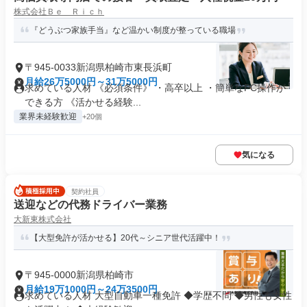
株式会社Ｂｅ Ｒｉｃｈ
『どうぶつ家族手当』など温かい制度が整っている職場
〒945-0033新潟県柏崎市東長浜町
月給26万5000円～31万5000円
求めている人材 《必須条件》 ・高卒以上 ・簡単なPC操作が
できる方 《活かせる経験...
業界未経験歓迎
+20個
気になる
契約社員
送迎などの代務ドライバー業務
大新東株式会社
【大型免許が活かせる】20代～シニア世代活躍中！
〒945-0000新潟県柏崎市
月給19万1000円～24万3500円
求めている人材 大型自動車一種免許 ◆学歴不問 ◆男性も女性