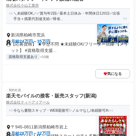
株式会社小山工業所
＼未経験OK／✅賞与年2回✅基本土日休み・年間休日120日✅出張
手当＋残業代別途支給✅帰省...
新潟県柏崎市荒浜
月給24万円～35万円
【応募資格】 ★学歴不問 ★未経験OK/フリーター活躍 【メリ
ット】 #資格取得支援...
資格取得支援あり
+10個
気になる
契約社員
楽天モバイルの接客・販売スタッフ(新潟)
株式会社ティーアイアール
今なら書類スキップ・WEB面接可✨️ノルマなし/未経験可/h
〒945-0811新潟県柏崎市岩上
月給28万円～32万円