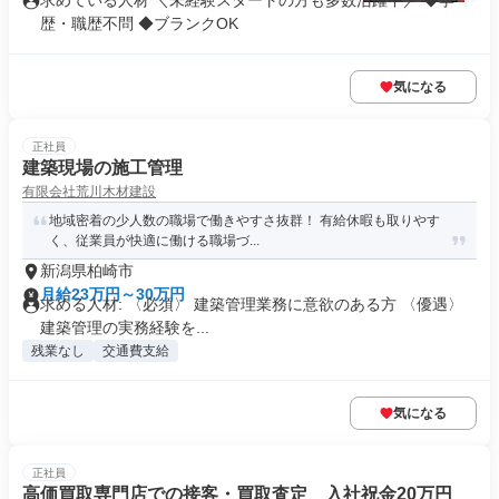
求めている人材 ＼未経験スタートの方も多数活躍中／ ◆学
歴・職歴不問 ◆ブランクOK
気になる
正社員
建築現場の施工管理
有限会社荒川木材建設
地域密着の少人数の職場で働きやすさ抜群！ 有給休暇も取りやす
く、従業員が快適に働ける職場づ...
新潟県柏崎市
月給23万円～30万円
求める人材: 〈必須〉 建築管理業務に意欲のある方 〈優遇〉
建築管理の実務経験を...
残業なし
交通費支給
気になる
正社員
高価買取専門店での接客・買取査定 入社祝金20万円