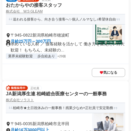
おたからやの接客スタッフ
株式会社 W.S GLEAM
追われる接客から、向き合う接客へ✨個人ノルマなし♪希望休自由
〒945-0822新潟県柏崎市穂波町
月給25万円～300万円
求めている人材 ／ 接客経験を活かして 働き方を変えたい方大
歓迎！ もちろん、未経験の...
業界未経験歓迎
歩合給あり
+29個
気になる
正社員
JA新潟厚生連 柏崎総合医療センターの一般事務
株式会社ソラスト
柏崎市★土日祝休みの一般事務！残業少なめ×正社員で安定勤務
〒945-0035新潟県柏崎市北半田
月給16万3000円以上