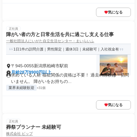
気になる
正社員
障がい者の方と日常生活を共に過ごし支える仕事
一般社団法人にいがた自立生活センター・まいらいふ
1日1件の訪問介護｜男性限定｜週休3日｜未経験可｜入社祝金有
〒945-0055新潟県柏崎市駅前
月給28万9900円以上
求めている人材 福祉関係の資格は不要！ 過去の経験は一切問
いません。 障がいをお持ちの...
業界未経験歓迎
+31個
気になる
正社員
葬祭プランナー 未経験可
株式会社 ビップ