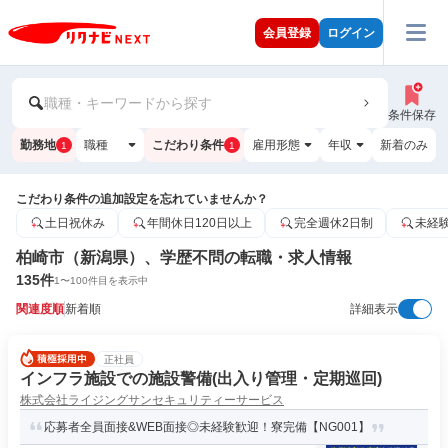
会員登録
ログイン
職種・キーワードから探す
条件保存
勤務地
職種
こだわり条件
雇用形態
年収
新着のみ
1
1
こだわり条件の追加設定を忘れていませんか？
土日祝休み
年間休日120日以上
完全週休2日制
未経
柏崎市（新潟県）、学歴不問の転職・求人情報
135
件
1
〜
100
件目を表示中
関連度順
新着順
詳細表示
正社員
インフラ施設での施設警備(出入り管理・定期巡回)
株式会社ライジングサンセキュリティーサービス
応募者全員面接&WEB面接◎未経験歓迎！寮完備【NG001】