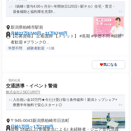
《病棟✨賞与4.00ヶ月分✨年間休日120日✨駅チカ》住宅・育児・
昼食補助と福利厚生充実❗...
新潟県柏崎市駅前
月給22万6740円～31万6740円
【応募資格】 正看護師 【メリット】 #長期 #学歴不問 #経験
者歓迎 #ブランクO...
学歴不問
経験者歓迎
+1個
気になる
契約社員
交通誘導・イベント警備
株式会社J.SECURITY
入社祝い金10万円★今だけ受け取り条件緩和！新潟トップシェア×
寮費半年無料で安心スタート◎
〒945-0043新潟県柏崎市日吉町
日給1万円～1万7180円
資格 18歳以上(警備業法による) 未経験者・シニア世代活躍