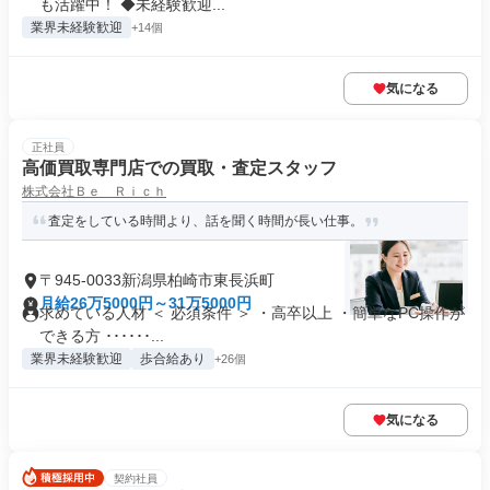
も活躍中！ ◆未経験歓迎...
業界未経験歓迎
+14個
気になる
正社員
高価買取専門店での買取・査定スタッフ
株式会社Ｂｅ Ｒｉｃｈ
査定をしている時間より、話を聞く時間が長い仕事。
〒945-0033新潟県柏崎市東長浜町
月給26万5000円～31万5000円
求めている人材 ＜ 必須条件 ＞ ・高卒以上 ・簡単なPC操作が
できる方 ･･････...
業界未経験歓迎
歩合給あり
+26個
気になる
契約社員