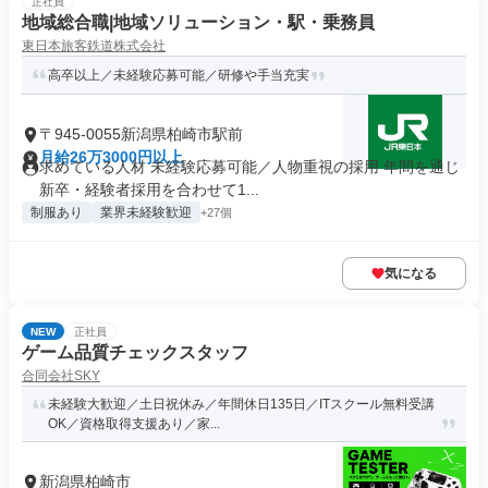
正社員
地域総合職|地域ソリューション・駅・乗務員
東日本旅客鉄道株式会社
高卒以上／未経験応募可能／研修や手当充実
〒945-0055新潟県柏崎市駅前
月給26万3000円以上
求めている人材 未経験応募可能／人物重視の採用 年間を通じ
新卒・経験者採用を合わせて1...
制服あり
業界未経験歓迎
+27個
気になる
NEW
正社員
ゲーム品質チェックスタッフ
合同会社SKY
未経験大歓迎／土日祝休み／年間休日135日／ITスクール無料受講
OK／資格取得支援あり／家...
新潟県柏崎市