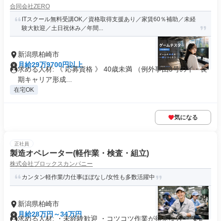
合同会社ZERO
ITスクール無料受講OK／資格取得支援あり／家賃60％補助／未経
験大歓迎／土日祝休み／年間...
新潟県柏崎市
月給29万9700円以上
求める人材: 《 応募資格 》 40歳未満 （例外事由3号のイ・長
期キャリア形成...
在宅OK
気になる
正社員
製造オペレーター(軽作業・検査・組立)
株式会社ブロックスカンパニー
カンタン軽作業/力仕事ほぼなし/女性も多数活躍中
新潟県柏崎市
月給28万円～34万円
求める人材: ・未経験歓迎 ・コツコツ作業が得意な方 ・安定