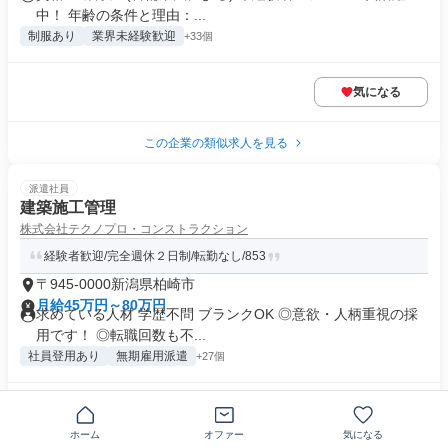
中！ 年齢の条件と理由：...
制服あり
業界未経験歓迎
+33個
気になる
この企業の類似求人を見る
派遣社員
建築施工管理
株式会社テクノプロ・コンストラクション
経験者歓迎/完全週休２日制/転勤なし/853
〒945-0000新潟県柏崎市
月給45万円～80万円
求めている人材 学歴不問 ブランクOK ◎意欲・人柄重視の採
用です！ ◎転職回数も不...
社員登用あり
無期雇用派遣
+27個
気になる
ホーム
オファー
気になる