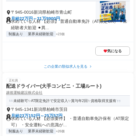
〒945-0016新潟県柏崎市青山町
月給22万円～31万9900円
求めている人材 【必須】 普通自動車免許（AT限定OK） ⚫︎未
経験者大歓迎 ⚫︎異...
制服あり
業界未経験歓迎
+23個
気になる
この企業の類似求人を見る
正社員
配送ドライバー(大手コンビニ・工場ルート)
越後運輸建設株式会社
未経験可✨AT限定免許で安定収入✨賞与年2回✨資格取得支援有
〒945-1341新潟県柏崎市茨目
月給23万152円～25万57円
求めている人材 【必須要件】 ・普通自動車免許保有（AT限定
可） ・安全運転への意識が...
制服あり
業界未経験歓迎
+26個