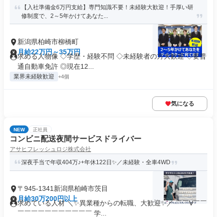
【入社準備金6万円支給】専門知識不要！未経験大歓迎！手厚い研
修制度で、2～5年かけてあなた...
新潟県柏崎市柳橋町
月給22万円～35万円
求める人物像 ◇学歴・経験不問 ◇未経験者の方大歓迎 ◇要普
通自動車免許 ◎現在12...
業界未経験歓迎
+4個
気になる
NEW
正社員
コンビニ配送夜間サービスドライバー
アサヒフレッシュロジ株式会社
深夜手当で年収404万♪+年休122日✨／未経験・全車4WD
〒945-1341新潟県柏崎市茨目
月給30万200円以上
求めている人材 ＼✨異業種からの転職、大歓迎✨／ ￣￣V￣￣
￣￣￣￣￣￣￣￣￣￣￣ 学...