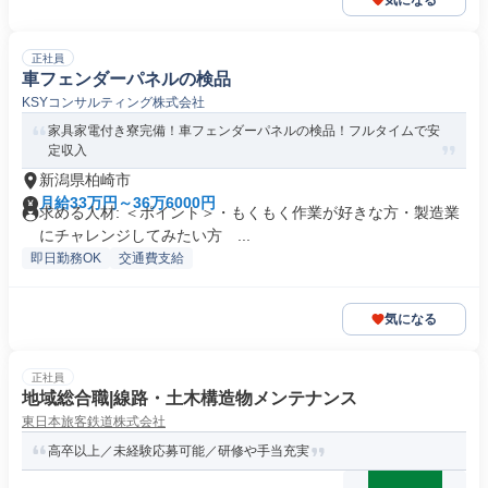
気になる
正社員
車フェンダーパネルの検品
KSYコンサルティング株式会社
家具家電付き寮完備！車フェンダーパネルの検品！フルタイムで安
定収入
新潟県柏崎市
月給33万円～36万6000円
求める人材: ＜ポイント＞・もくもく作業が好きな方・製造業
にチャレンジしてみたい方 ...
即日勤務OK
交通費支給
気になる
正社員
地域総合職|線路・土木構造物メンテナンス
東日本旅客鉄道株式会社
高卒以上／未経験応募可能／研修や手当充実