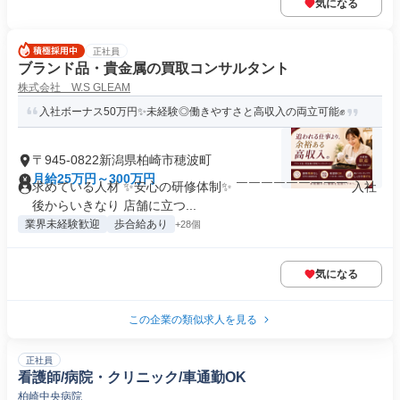
気になる
正社員
ブランド品・貴金属の買取コンサルタント
株式会社 W.S GLEAM
入社ボーナス50万円✨未経験◎働きやすさと高収入の両立可能✊
〒945-0822新潟県柏崎市穂波町
月給25万円～300万円
求めている人材 ✨安心の研修体制✨ ￣￣￣￣￣￣￣￣￣ 入社
後からいきなり 店舗に立つ...
業界未経験歓迎
歩合給あり
+28個
気になる
この企業の類似求人を見る
正社員
看護師/病院・クリニック/車通勤OK
柏崎中央病院