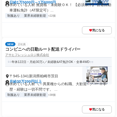
日給1万5000円～1万6000円
求めている人材 無資格・未経験ＯＫ！ 【必須条件】 普通自動
車運転免許（AT限定可）...
制服あり
業界未経験歓迎
+22個
気になる
NEW
正社員
コンビニへの日勤ルート配送ドライバー
アサヒフレッシュロジ株式会社
年休122日・月給30万♪／未経験&AT免許OK・全車4WD
〒945-1341新潟県柏崎市茨目
月給30万200円以上
求めている人材 ＼✨異業種からの転職、大歓迎✨／ ー ※学
歴・経験は一切不問です。 ...
制服あり
業界未経験歓迎
+38個
気になる