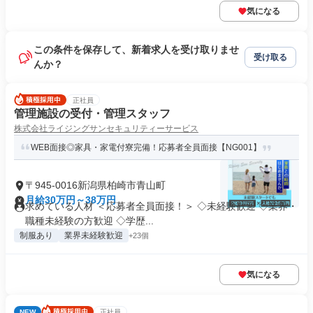
気になる
この条件を保存して、新着求人を受け取りませ
受け取る
んか？
正社員
管理施設の受付・管理スタッフ
株式会社ライジングサンセキュリティーサービス
WEB面接◎家具・家電付寮完備！応募者全員面接【NG001】
〒945-0016新潟県柏崎市青山町
月給30万円～38万円
求めている人材 ＜応募者全員面接！＞ ◇未経験歓迎 ◇業界・
職種未経験の方歓迎 ◇学歴...
制服あり
業界未経験歓迎
+23個
気になる
NEW
正社員