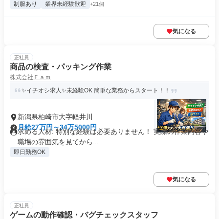
制服あり
業界未経験歓迎
+21個
気になる
正社員
商品の検査・パッキング作業
株式会社Ｆａｍ
✨イチオシ求人✨未経験OK 簡単な業務からスタート！！
新潟県柏崎市大字軽井川
月給27万円～34万5000円
求める人材: 特別な経験は必要ありません！ 実際の作業内容や
職場の雰囲気を見てから...
即日勤務OK
気になる
正社員
ゲームの動作確認・バグチェックスタッフ