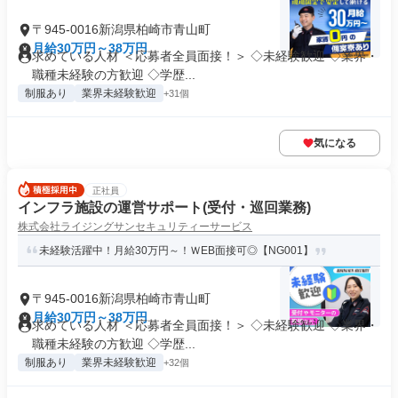
〒945-0016新潟県柏崎市青山町
月給30万円～38万円
求めている人材 ＜応募者全員面接！＞ ◇未経験歓迎 ◇業界・
職種未経験の方歓迎 ◇学歴...
制服あり
業界未経験歓迎
+31個
気になる
正社員
インフラ施設の運営サポート(受付・巡回業務)
株式会社ライジングサンセキュリティーサービス
未経験活躍中！月給30万円～！ＷEB面接可◎【NG001】
〒945-0016新潟県柏崎市青山町
月給30万円～38万円
求めている人材 ＜応募者全員面接！＞ ◇未経験歓迎 ◇業界・
職種未経験の方歓迎 ◇学歴...
制服あり
業界未経験歓迎
+32個