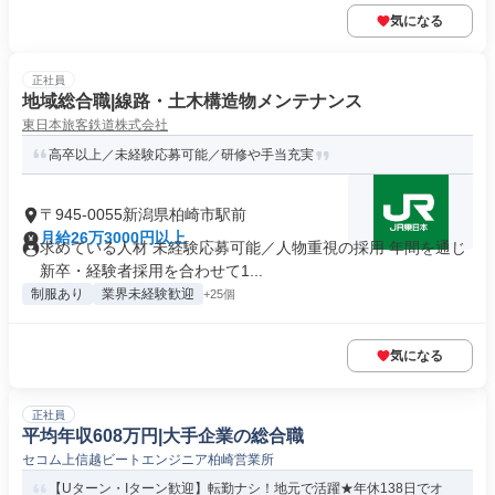
気になる
正社員
地域総合職|線路・土木構造物メンテナンス
東日本旅客鉄道株式会社
高卒以上／未経験応募可能／研修や手当充実
〒945-0055新潟県柏崎市駅前
月給26万3000円以上
求めている人材 未経験応募可能／人物重視の採用 年間を通じ
新卒・経験者採用を合わせて1...
制服あり
業界未経験歓迎
+25個
気になる
正社員
平均年収608万円|大手企業の総合職
セコム上信越ビートエンジニア柏崎営業所
【Uターン・Iターン歓迎】転勤ナシ！地元で活躍★年休138日でオ