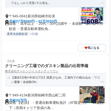
フもしっかり充実♪ヤル気を...
〒945-0041新潟県柏崎市松美
月給27万8500円～32万3020円
資格 ・高卒以上 ・20代～30代活躍中 ・未経験・第二新卒大
歓迎 ・普通自動車運転免...
業界未経験歓迎
+22個
気になる
正社員
クリーニング工場でのダスキン製品の出荷準備
株式会社チャレンジトゥエンティーワン
【週休2日制×年休117日】残業少なめ、工場内での積み込み・ワゴ
ン運搬！未経験OK♪
〒949-4134新潟県柏崎市西山町二田
月給20万円
資格 【必須】 ・普通自動車運転免許（AT限定可） ・40歳以
下（長期キャリア形成の為...