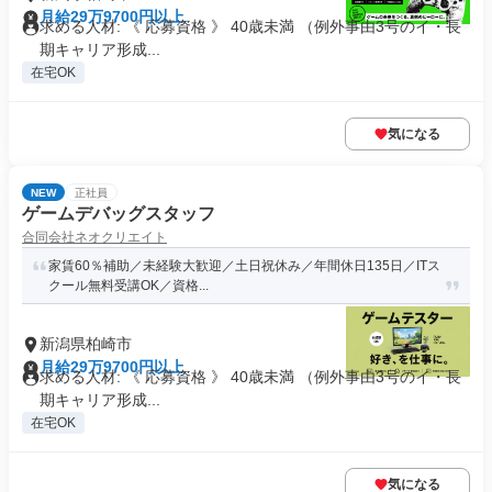
月給29万9700円以上
求める人材: 《 応募資格 》 40歳未満 （例外事由3号のイ・長
期キャリア形成...
在宅OK
気になる
NEW
正社員
ゲームデバッグスタッフ
合同会社ネオクリエイト
家賃60％補助／未経験大歓迎／土日祝休み／年間休日135日／ITス
クール無料受講OK／資格...
新潟県柏崎市
月給29万9700円以上
求める人材: 《 応募資格 》 40歳未満 （例外事由3号のイ・長
期キャリア形成...
在宅OK
気になる