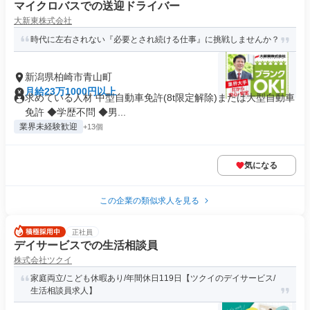
マイクロバスでの送迎ドライバー
大新東株式会社
時代に左右されない『必要とされ続ける仕事』に挑戦しませんか？
新潟県柏崎市青山町
月給23万1000円以上
求めている人材 中型自動車免許(8t限定解除)または大型自動車
免許 ◆学歴不問 ◆男...
業界未経験歓迎
+13個
気になる
この企業の類似求人を見る
正社員
デイサービスでの生活相談員
株式会社ツクイ
家庭両立/こども休暇あり/年間休日119日【ツクイのデイサービス/
生活相談員求人】