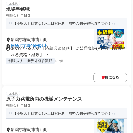
正社員
現場事務職
有限会社ＴＭＳ
【高収入】残業なし×土日祝休み！無料の個室寮完備で安心！
新潟県柏崎市青山町
日給1万4000円以上
求めている人材 【応募必須資格】 要普通免許(AT可) 【歓迎さ
れる資格・経験】 ・...
制服あり
業界未経験歓迎
+27個
気になる
正社員
原子力発電所内の機械メンテナンス
有限会社ＴＭＳ
【高収入】残業なし×土日祝休み！無料の個室寮完備で安心！
新潟県柏崎市青山町