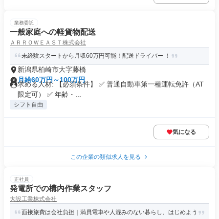
業務委託
一般家庭への軽貨物配送
ＡＲＲＯＷＥＡＳＴ株式会社
未経験スタートから月収60万円可能！配送ドライバー ！
新潟県柏崎市大字藤橋
月給60万円～100万円
求める人材: 【必須条件】 ✅ 普通自動車第一種運転免許（AT
限定可） ✅ 年齢・...
シフト自由
気になる
この企業の類似求人を見る
正社員
発電所での構内作業スタッフ
大設工業株式会社
面接旅費は会社負担｜満員電車や人混みのない暮らし、はじめよう