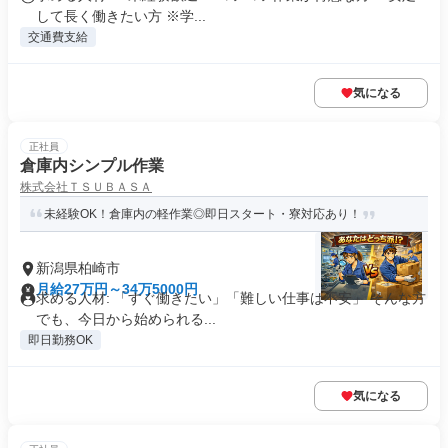
して長く働きたい方 ※学...
交通費支給
気になる
正社員
倉庫内シンプル作業
株式会社ＴＳＵＢＡＳＡ
未経験OK！倉庫内の軽作業◎即日スタート・寮対応あり！
新潟県柏崎市
月給27万円～34万5000円
求める人材: 「すぐ働きたい」「難しい仕事は不安」 そんな方
でも、今日から始められる...
即日勤務OK
気になる