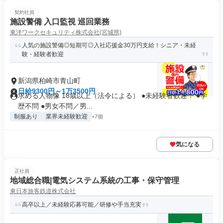
契約社員
施設警備 入口監視 巡回業務
東洋ワークセキュリティ株式会社(宮城県)
人気の施設警備◎短期可◎入社応援金30万円支給！シニア・未経
験・経験者歓迎
新潟県柏崎市青山町
日給9300円～1万3500円
求める人物像 18歳以上（法令による） ●未経験者歓迎！ ●学
歴不問 ●男女不問／男...
制服あり
業界未経験歓迎
+7個
気になる
正社員
地域総合職|電気システム系統の工事・保守管理
東日本旅客鉄道株式会社
高卒以上／未経験応募可能／研修や手当充実