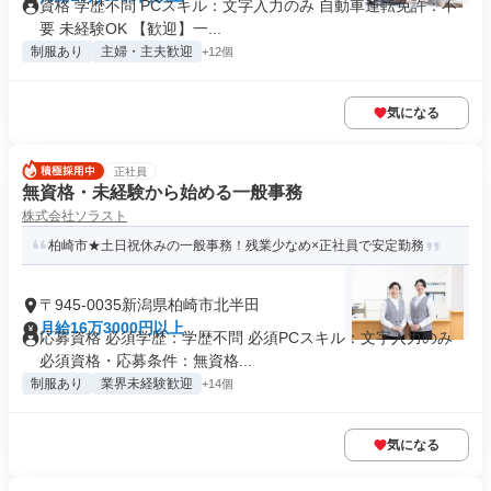
資格 学歴不問 PCスキル：文字入力のみ 自動車運転免許：不
要 未経験OK 【歓迎】一...
制服あり
主婦・主夫歓迎
+12個
気になる
正社員
無資格・未経験から始める一般事務
株式会社ソラスト
柏崎市★土日祝休みの一般事務！残業少なめ×正社員で安定勤務
〒945-0035新潟県柏崎市北半田
月給16万3000円以上
応募資格 必須学歴：学歴不問 必須PCスキル：文字入力のみ
必須資格・応募条件：無資格...
制服あり
業界未経験歓迎
+14個
気になる