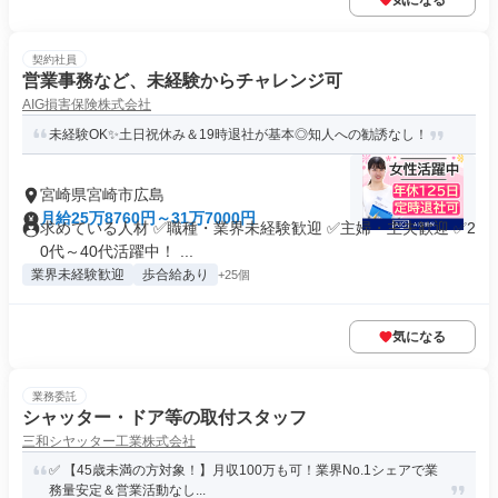
気になる
契約社員
営業事務など、未経験からチャレンジ可
AIG損害保険株式会社
未経験OK✨土日祝休み＆19時退社が基本◎知人への勧誘なし！
宮崎県宮崎市広島
月給25万8760円～31万7000円
求めている人材 ✅職種・業界未経験歓迎 ✅主婦・主夫歓迎 ✅2
0代～40代活躍中！ ...
業界未経験歓迎
歩合給あり
+25個
気になる
業務委託
シャッター・ドア等の取付スタッフ
三和シヤッター工業株式会社
✅ 【45歳未満の方対象！】月収100万も可！業界No.1シェアで業
務量安定＆営業活動なし...