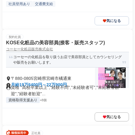
社員登用あり
交通費支給
気になる
契約社員
KOSE化粧品の美容部員(接客・販売スタッフ)
コーセー化粧品販売株式会社
コーセーの化粧品を取り扱うお店で美容部員としてカウンセリング
や販売をお願いします。
〒880-0805宮崎県宮崎市橘通東
月給19万6400円～22万900円
資格 "高校卒業以上","経験不問","未経験者可","未経験者歓
迎","経験者歓迎"...
資格取得支援あり
+8個
気になる
正社員