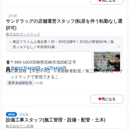
気になる
正社員
サンドラッグの店舗運営スタッフ(転居を伴う転勤なし選
択可)
株式会社サンドラッグ
東証プライム上場企業！20・30代活躍中！月3日の希望休OK／販
売ノルマなし／年収例32歳...
〒889-1603宮崎県宮崎市清武町正手
月給22万4030円～34万4430円
応募資格 【学歴不問】 ※未経験者歓迎／第二新卒者歓迎 ＼サ
ンドラッグで実現できるこ...
業界未経験歓迎
+11個
気になる
NEW
正社員
設備工事スタッフ(施工管理・設備・配管・土木)
株式会社サン設備