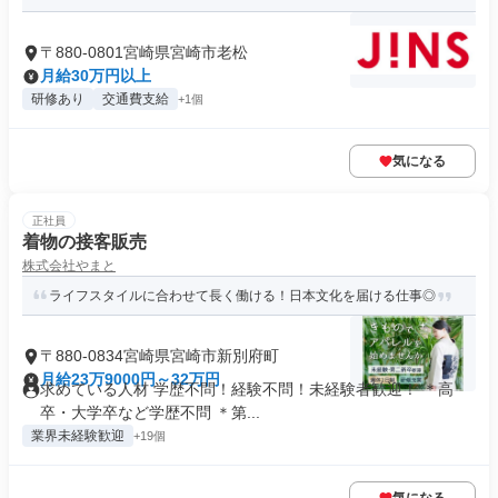
〒880-0801宮崎県宮崎市老松
月給30万円以上
研修あり
交通費支給
+1個
気になる
正社員
着物の接客販売
株式会社やまと
ライフスタイルに合わせて長く働ける！日本文化を届ける仕事◎
〒880-0834宮崎県宮崎市新別府町
月給23万9000円～32万円
求めている人材 学歴不問！経験不問！未経験者歓迎！ ＊高
卒・大学卒など学歴不問 ＊第...
業界未経験歓迎
+19個