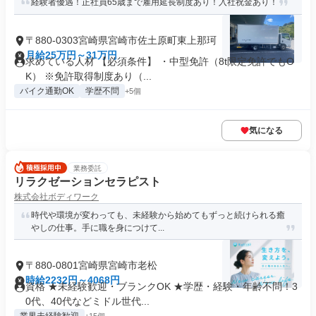
経験者優遇！正社員65歳まで雇用延長制度あり！入社祝金あり！
〒880-0303宮崎県宮崎市佐土原町東上那珂
月給25万円～31万円
求めている人材 【必須条件】 ・中型免許（8t限定免許でもO
K） ※免許取得制度あり（...
バイク通勤OK
学歴不問
+5個
気になる
業務委託
リラクゼーションセラピスト
株式会社ボディワーク
時代や環境が変わっても、未経験から始めてもずっと続けられる癒
やしの仕事。手に職を身につけて...
〒880-0801宮崎県宮崎市老松
時給2232円～4068円
資格 ★未経験歓迎・ブランクOK ★学歴・経験・年齢不問！3
0代、40代などミドル世代...