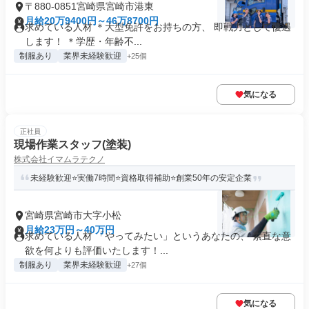
〒880-0851宮崎県宮崎市港東
月給20万9400円～46万8700円
求めている人材 ＊大型免許をお持ちの方、 即戦力として優遇
します！ ＊学歴・年齢不...
制服あり
業界未経験歓迎
+25個
気になる
正社員
現場作業スタッフ(塗装)
株式会社イマムラテクノ
未経験歓迎⭐実働7時間⭐資格取得補助⭐創業50年の安定企業
宮崎県宮崎市大字小松
月給23万円～40万円
求めている人材 「やってみたい」というあなたの、 素直な意
欲を何よりも評価いたします！...
制服あり
業界未経験歓迎
+27個
気になる