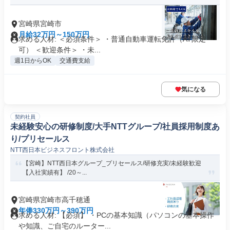
宮崎県宮崎市
月給32万円～150万円
求める人材: ＜必須条件＞ ・普通自動車運転免許（AT限定
可） ＜歓迎条件＞ ・未...
週1日からOK
交通費支給
気になる
契約社員
未経験安心の研修制度/大手NTTグループ/社員採用制度あ
り/プリセールス
NTT西日本ビジネスフロント株式会社
【宮崎】NTT西日本グループ_プリセールス/研修充実/未経験歓迎
【入社実績有】 /20～...
宮崎県宮崎市高千穂通
年俸330万円～390万円
求める人材: 【必須】 ・PCの基本知識（パソコンの基本操作
や知識、ご自宅のルーター...