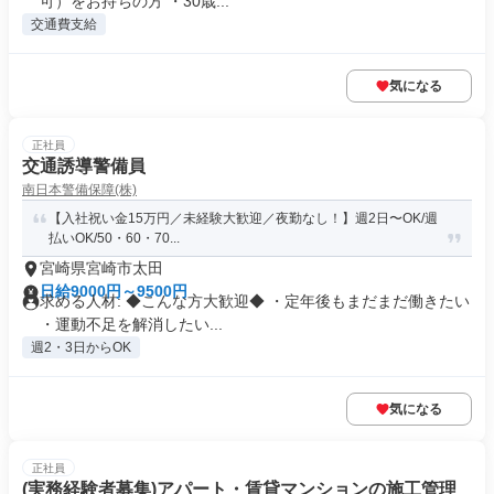
可）をお持ちの方 ・30歳...
交通費支給
気になる
正社員
交通誘導警備員
南日本警備保障(株)
【入社祝い金15万円／未経験大歓迎／夜勤なし！】週2日〜OK/週
払いOK/50・60・70...
宮崎県宮崎市太田
日給9000円～9500円
求める人材: ◆こんな方大歓迎◆ ・定年後もまだまだ働きたい
・運動不足を解消したい...
週2・3日からOK
気になる
正社員
(実務経験者募集)アパート・賃貸マンションの施工管理