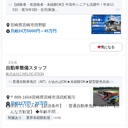
【経験者・有資格者・未経験OK】中高年シニアも活躍中！年休11
0日・賞与年3回・住宅/家族...
宮崎県宮崎市田野駅
月給24万5000円～45万円
気になる
正社員
自動車整備スタッフ
株式会社CARLOCATION
普通自動車免許（MT）があればOK★未経験OK★髪型髪色自由
〒889-1604宮崎県宮崎市清武町船引
月給22万円～35万円
求めている人材 【必須条件】 ・普通自動車免許（MT） 【こ
んな方歓迎】 ◆年齢不問...
制服あり
業界未経験歓迎
+30個