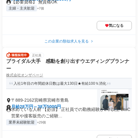
【必要資格】 無資格OK
主婦・主夫歓迎
+7個
気になる
この企業の類似求人を見る
正社員
ブライダル大手 感動を創り出すウエディングプランナ
ー
株式会社オンザページ
入社1年目の年間総休日数は最大130日★有給100％消化
〒889-2162宮崎県宮崎市青島
月給28万円～38万5000円
求めている人材 【必須】 正社員での勤務経験が2年以上 BtoC
営業や接客販売のご経験...
業界未経験歓迎
+29個