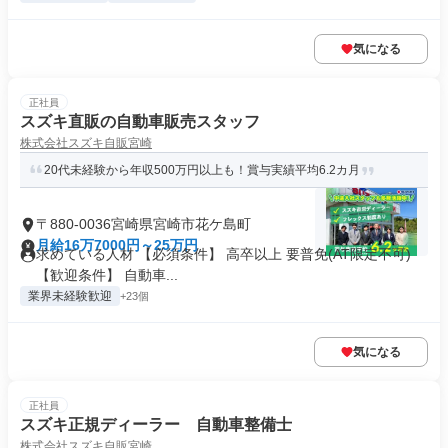
気になる
正社員
スズキ直販の自動車販売スタッフ
株式会社スズキ自販宮崎
20代未経験から年収500万円以上も！賞与実績平均6.2カ月
〒880-0036宮崎県宮崎市花ケ島町
月給16万7000円～25万円
求めている人材 【必須条件】 高卒以上 要普免(AT限定不可)
【歓迎条件】 自動車...
業界未経験歓迎
+23個
気になる
正社員
スズキ正規ディーラー 自動車整備士
株式会社スズキ自販宮崎