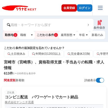
会員登録
ログイン
職種・キーワードから探す
条件保存
勤務地
職種
こだわり条件
雇用形態
年収
新着のみ
1
1
こだわり条件の追加設定を忘れていませんか？
土日祝休み
年間休日120日以上
完全週休2日制
学歴
宮崎市（宮崎県）、資格取得支援・手当ありの転職・求人
情報
613
件
1
〜
100
件目を表示中
関連度順
新着順
詳細表示
正社員
コンビニ配送 パワーゲートでカート納品
株式会社ナンニチ流通