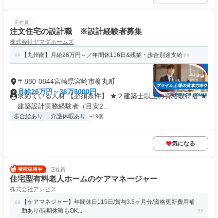
正社員
注文住宅の設計職 ※設計経験者募集
株式会社ヤマダホームズ
【九州南】月給26万円～／年間休116日&残業・歩合別途支給
〒880-0844宮崎県宮崎市柳丸町
月給26万円～36万8000円
求めている人材 【必須条件】 ★２建築士以上の資格取得者 ★
建築設計実務経験者（目安2...
歩合給あり
介護休暇あり
+19個
気になる
正社員
住宅型有料老人ホームのケアマネージャー
株式会社アンビス
【ケアマネジャー】年間休日115日/賞与3.5ヶ月分/資格更新費用補
助あり/長期休暇もOK...