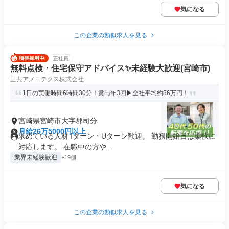
気になる
この企業の類似求人を見る
正社員
無料点検・住宅保守アドバイス✨未経験大歓迎(宮崎市)
三共アメニテクス株式会社
1日の実働時間6時間30分！賞与年3回▶全社平均約86万円！
宮崎県宮崎市大字郡司分
月給26万5000円以上
求めている人材 Iターン・Uターン歓迎。 勤務開始日は柔軟に
対応します。 在職中の方や...
業界未経験歓迎
+19個
気になる
この企業の類似求人を見る