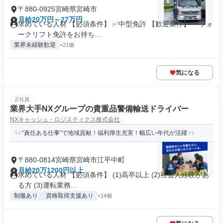
〒880-0925宮崎県宮崎市
月給20万円～27万円
求めている人材 【必須条件】 ✅中型免許 【歓迎条件】 ・フォ
ークリフト免許をお持ち...
業界未経験歓迎
+21個
気になる
正社員
業界大手NXグループの貴重品警備輸送ドライバー
NXキャッシュ・ロジスティクス株式会社
“責任ある仕事”で地域貢献！福利厚生充実！幅広い年代が活躍
〒880-0814宮崎県宮崎市江平中町
月給20万1200円以上
求めている人材 【必須条件】 (1)高卒以上 (2)社会人経験があ
る方 (3)運転業務...
制服あり
資格取得支援あり
+14個