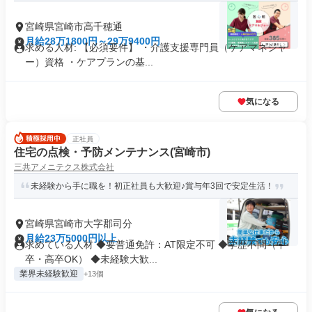
宮崎県宮崎市高千穂通
月給28万1800円～29万9400円
求める人材: 【必須要件】 ・介護支援専門員（ケアマネジャ
ー）資格 ・ケアプランの基...
気になる
正社員
住宅の点検・予防メンテナンス(宮崎市)
三共アメニテクス株式会社
未経験から手に職を！初正社員も大歓迎♪賞与年3回で安定生活！
宮崎県宮崎市大字郡司分
月給23万5000円以上
求めている人材 ◆要普通免許：AT限定不可 ◆学歴不問（中
卒・高卒OK） ◆未経験大歓...
業界未経験歓迎
+13個