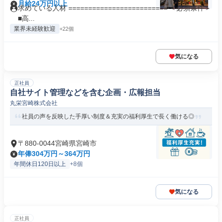
月給24万円以上
求めている人材 ========================= ＜必須条件＞
■高...
業界未経験歓迎
+22個
気になる
正社員
自社サイト管理などを含む企画・広報担当
丸栄宮崎株式会社
社員の声を反映した手厚い制度＆充実の福利厚生で長く働ける◎
〒880-0044宮崎県宮崎市
年俸304万円～364万円
年間休日120日以上
+8個
気になる
正社員