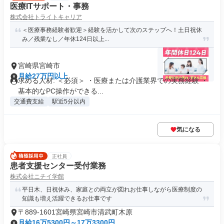
医療ITサポート・事務
株式会社トライトキャリア
＜医療事務経験者歓迎＞経験を活かして次のステップへ！土日祝休
み／残業なし／年休124日以上...
宮崎県宮崎市
月給27万円以上
求める人材: ＜必須＞ ・医療または介護業界での実務経験 ・
基本的なPC操作ができる...
交通費支給
駅近5分以内
気になる
正社員
患者支援センター受付業務
株式会社ニチイ学館
平日木、日祝休み、家庭との両立が図れお仕事しながら医療制度の
知識も増え活躍できるお仕事です
〒889-1601宮崎県宮崎市清武町木原
月給16万5300円～17万3300円