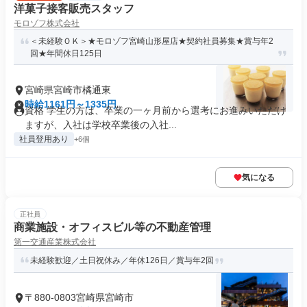
洋菓子接客販売スタッフ
モロゾフ株式会社
＜未経験ＯＫ＞★モロゾフ宮崎山形屋店★契約社員募集★賞与年2
回★年間休日125日
宮崎県宮崎市橘通東
時給1161円～1335円
資格 学生の方は、卒業の一ヶ月前から選考にお進みいただけ
ますが、入社は学校卒業後の入社...
社員登用あり
+6個
気になる
正社員
商業施設・オフィスビル等の不動産管理
第一交通産業株式会社
未経験歓迎／土日祝休み／年休126日／賞与年2回
〒880-0803宮崎県宮崎市