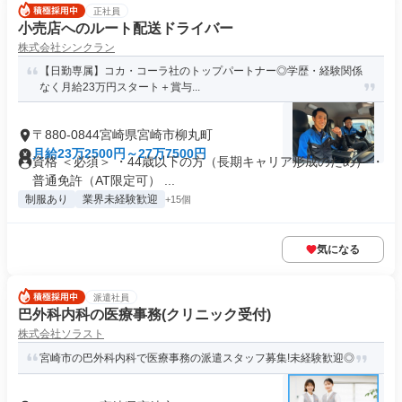
正社員
小売店へのルート配送ドライバー
株式会社シンクラン
【日勤専属】コカ・コーラ社のトップパートナー◎学歴・経験関係
なく月給23万円スタート＋賞与...
〒880-0844宮崎県宮崎市柳丸町
月給23万2500円～27万7500円
資格 ＜必須＞ ・44歳以下の方（長期キャリア形成のため） ・
普通免許（AT限定可） ...
制服あり
業界未経験歓迎
+15個
気になる
派遣社員
巴外科内科の医療事務(クリニック受付)
株式会社ソラスト
宮崎市の巴外科内科で医療事務の派遣スタッフ募集!未経験歓迎◎