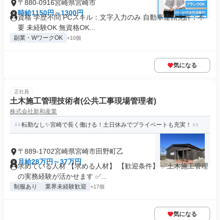
〒880-0916宮崎県宮崎市
時給1150円～1300円
資格 学歴不問 PCスキル：文字入力のみ 自動車運転免許：不
要 未経験OK 無資格OK...
副業・WワークOK
+10個
気になる
正社員
土木施工管理技術者(公共工事現場管理者)
株式会社新和産業
転勤なし✨宮崎で長く働ける！土日休みでプライベートも充実！
〒889-1702宮崎県宮崎市田野町乙
月給28万円～37万円
求めている人材 【求める人材】 【歓迎条件】 ✅土木施工管理
の実務経験が活かせます ✅...
制服あり
業界未経験歓迎
+17個
気になる