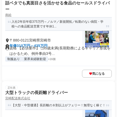
話ベタでも真面目さを活かせる食品のセールスドライバ
ー
南給
入社2年目年収375万円～ノルマ／新規開拓／転勤のない病院・学
校への食品配送営業です年休1...
〒880-0121宮崎県宮崎市
年俸310万円～435万円
資格 【必須要件】 □35歳未満(長期勤務によるキャリア形成を
はかるため、例外事由3号...
制服あり
業界未経験歓迎
+16個
気になる
正社員
大型トラックの長距離ドライバー
宮崎配送株式会社
【大型・中型優遇】長距離の８割以上がフェリー！無理なく稼ぐ！