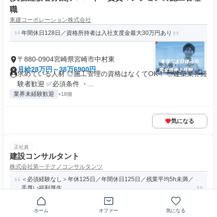
職
東建コーポレーション株式会社
年間休日128日／資格所持者は入社支度金最大30万円あり
〒880-0904宮崎県宮崎市中村東
月給28万円～38万6900円
求めている人材 ◎施工管理の資格はなくてOK！ ◎建築業界経
験者歓迎 ✅必須条件 ・...
業界未経験歓迎
+18個
気になる
正社員
建設コンサルタント
株式会社第一テクノコンサルタンツ
＜必須経験なし＞年休125日／年間休日125日／残業平均5h未満／
手厚い福利厚生
ホーム
オファー
気になる
〒880-0802宮崎県宮崎市別府町