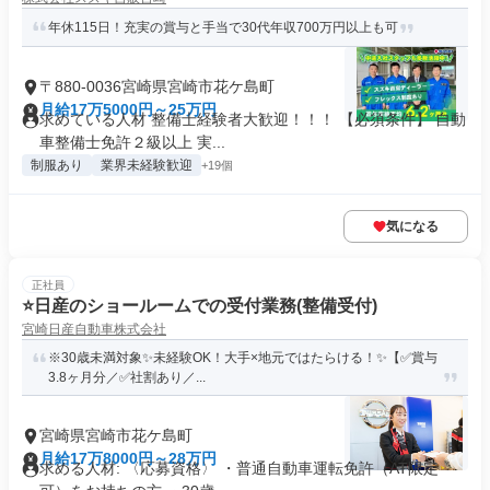
年休115日！充実の賞与と手当で30代年収700万円以上も可
〒880-0036宮崎県宮崎市花ケ島町
月給17万5000円～25万円
求めている人材 整備士経験者大歓迎！！！ 【必須条件】 自動
車整備士免許２級以上 実...
制服あり
業界未経験歓迎
+19個
気になる
正社員
⭐️日産のショールームでの受付業務(整備受付)
宮崎日産自動車株式会社
※30歳未満対象✨未経験OK！大手×地元ではたらける！✨【✅賞与
3.8ヶ月分／✅社割あり／...
宮崎県宮崎市花ケ島町
月給17万8000円～28万円
求める人材: 〈応募資格〉 ・普通自動車運転免許（AT限定