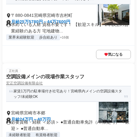
〒880-0841宮崎県宮崎市吉村町
月給25万5780円～44万7600円
求めている人材 資格不要です！ 【歓迎スキル】 1年以上の営
業経験のある方 宅地建物...
業界未経験歓迎
歩合給あり
+16個
気になる
正社員
空調設備メインの現場作業スタッフ
宏正空調設備有限会社
家賃1万円の駐車場付き社宅あり！宮崎県内メインの空調設備スタ
ッフ/未経験OK
宮崎県宮崎市本郷
月給24万円～40万円
必要資格・経験 ＜必須＞ ●普通自動車免許（AT限定可） ＜歓
迎＞ ●普通自動車...
未経験者歓迎
有資格者歓迎