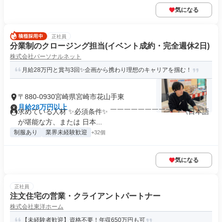
気になる
正社員
分業制のクロージング担当(イベント成約・完全週休2日)
株式会社パーソナルネット
月給28万円と賞与3回✨企画から携わり理想のキャリアを掴む！
〒880-0930宮崎県宮崎市花山手東
月給28万円以上
求めている人材 ✨必須条件✨ ￣￣￣￣￣￣￣￣￣￣ 《日本語
が堪能な方、または 日本...
制服あり
業界未経験歓迎
+32個
気になる
正社員
注文住宅の営業・クライアントパートナー
株式会社東洋ホーム
【未経験者歓迎】資格不要！年収650万円も可