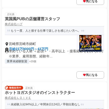
気になる
正社員
英国風PUBの店舗運営スタッフ
株式会社ハブ
もう一度、人と接する仕事で楽しさを感じたい方へ。
宮崎県宮崎市錦町
月給23万9000円～43万円
求めている人材 ＜必須＞ ・高卒以上 ・接客経験をお持ちの方
※業界、雇用形態、経験年...
業界未経験歓迎
+20個
気になる
正社員
ホットヨガスタジオのインストラクター
株式会社ＬＯＩＶＥ
未経験入社94%以上／年間休日124日／早朝出勤なし