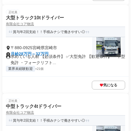
正社員
大型トラック10tドライバー
有限会社コア物流
賞与年2回支給！！手積みナシで働きやすい◎
〒880-0925宮崎県宮崎市
月給28万円～32万円
求めている人材 【必須条件】 ✅大型免許 【歓迎条件】 ・中型
免許 ・フォークリフト...
業界未経験歓迎
+21個
気になる
正社員
中型トラック4tドライバー
有限会社コア物流
賞与年2回支給！！手積みナシで働きやすい◎