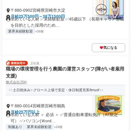
〒880-0902宮崎県宮崎市大淀
月給25万500円～38万1500円
求めている人材 ✅未経験歓迎 ✅45歳以下 （長期キャリア形成
を目的とした採用のため...
業界未経験歓迎
+26個
気になる
正社員
職場の環境管理を行う農園の運営スタッフ(障がい者雇用
支援)
株式会社JSH
土日祝休み✨グロース上場で安定・休日制度充実/trnusf
〒880-0014宮崎県宮崎市鶴島
月給25万円以上
求めている人材 ＜ 必須 ＞ ✅普通自動車運転免許（AT限定
可） ✅パソコン(Ｗord...
制服あり
業界未経験歓迎
+24個