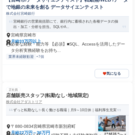
で地銀の未来を創る データサイエンティスト
株式会社宮崎銀行
宮崎銀行の営業統括部にて、銀行内に蓄積された各種データの抽
出・加工・分析を担当。SQLやA...
宮崎県宮崎市
月給33万円以上
必要な経験・能力等 【必須】■SQL、Accessを活用したデー
タ分析実務経験をお持ち...
業界未経験歓迎
+7個
気になる
正社員
店舗販売スタッフ(転勤なし･地域限定)
株式会社アダストリア
ずっと転勤なし✨長く働ける職場｜月9～10日休｜福利厚生充実
〒880-0834宮崎県宮崎市新別府町
月給22万円～36万円