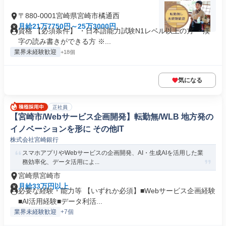
〒880-0001宮崎県宮崎市橘通西
月給21万7750円～25万3000円
資格 【必須条件】 ・日本語能力試験N1レベル以上の方 ・漢
字の読み書きができる方 ※...
業界未経験歓迎
+18個
気になる
正社員
【宮崎市/Webサービス企画開発】転勤無/WLB 地方発の
イノベーションを形に その他IT
株式会社宮崎銀行
スマホアプリやWebサービスの企画開発、AI・生成AIを活用した業
務効率化、データ活用によ...
宮崎県宮崎市
月給33万円以上
必要な経験・能力等 【いずれか必須】■Webサービス企画経験
■AI活用経験■データ利活...
業界未経験歓迎
+7個