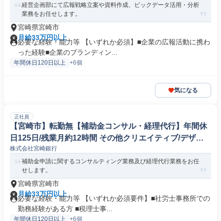
経営企画部にて広報戦略立案や資料作成、ビックデータ活用・分析
業務をお任せします。
宮崎県宮崎市
月給33万円以上
必要な経験・能力等 【いずれか必須】■企業の広報活動に携わ
った経験■企業のブランディン...
年間休日120日以上
+6個
気になる
正社員
【宮崎市】転勤無【補助金コンサル・経理代行】年間休
日125日/残業月約12時間 その他クリエイティブ/デザイ
株式会社宮崎銀行
ン職
補助金申請に関するコンサルティング業務及び経理代行業務をお任
せします。
宮崎県宮崎市
月給33万円以上
必要な経験・能力等 【いずれか必須要件】■社労士事務所での
勤務経験がある方 ■税理士事...
年間休日120日以上
+6個