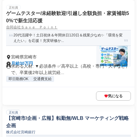
正社員
ゲームテスター/未経験歓迎!引越し全額負担・家賃補助5
0%で新生活応援
合同会社Ｓａｖｅ Ｐｏｉｎｔ
20代活躍中！土日祝休＆年間休日120日＆残業少なめ✨「環境を変
えたい」を応援！充実研修か...
宮崎県宮崎市
月給30万円
求める人材: ▼必須条件 ✅高卒以上（高校・専門・大学など）
で、卒業後2年以上就労経...
即日勤務OK
交通費支給
気になる
正社員
【宮崎市/企画・広報】転勤無/WLB マーケティング戦略
企画
株式会社宮崎銀行