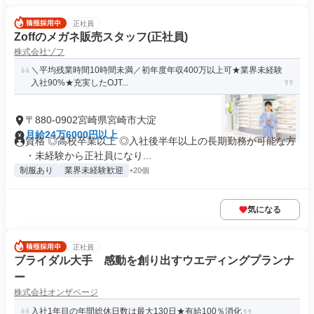
正社員
Zoffのメガネ販売スタッフ(正社員)
株式会社ゾフ
＼平均残業時間10時間未満／初年度年収400万以上可★業界未経験
入社90%★充実したOJT...
〒880-0902宮崎県宮崎市大淀
月給24万6000円以上
資格 ◎高校卒業以上 ◎入社後半年以上の長期勤務が可能な方
・未経験から正社員になり...
制服あり
業界未経験歓迎
+20個
気になる
正社員
ブライダル大手 感動を創り出すウエディングプランナ
ー
株式会社オンザページ
入社1年目の年間総休日数は最大130日★有給100％消化