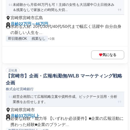
未経験から月収46万円も可！主婦の女性も大活躍中◎土日祝休み
＆残業なしで家族との時間も大切...
宮崎県宮崎市広島
月給22万円～46万円
求める人材: 20代/30代/40代/50代まで幅広く活躍中 自分自身
の新しい人生を...
即日勤務OK
残業なし
+1個
気になる
正社員
【宮崎市】企画・広報/転勤無/WLB マーケティング戦略
企画
株式会社宮崎銀行
経営企画部にて広報戦略立案や資料作成、ビックデータ活用・分析
業務をお任せします。
宮崎県宮崎市
月給33万円以上
必要な経験・能力等 【いずれか必須要件】■企業の広報活動に
携わった経験■企業のブランデ...