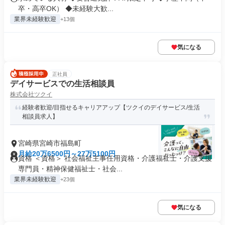
卒・高卒OK） ◆未経験大歓...
業界未経験歓迎
+13個
気になる
正社員
デイサービスでの生活相談員
株式会社ツクイ
経験者歓迎/目指せるキャリアアップ【ツクイのデイサービス/生活
相談員求人】
宮崎県宮崎市福島町
月給20万6500円～27万5100円
資格 ＜資格＞ 社会福祉主事任用資格・介護福祉士・介護支援
専門員・精神保健福祉士・社会...
業界未経験歓迎
+23個
気になる