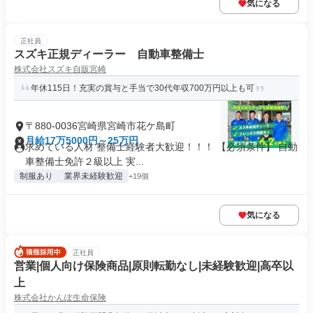
気になる
正社員
スズキ正規ディーラー 自動車整備士
株式会社スズキ自販宮崎
年休115日！充実の賞与と手当で30代年収700万円以上も可
〒880-0036宮崎県宮崎市花ケ島町
月給17万5000円～25万円
求めている人材 整備士経験者大歓迎！！！ 【必須条件】 自動
車整備士免許２級以上 実...
制服あり
業界未経験歓迎
+19個
気になる
正社員
営業|個人向け保険商品|原則転勤なし|未経験歓迎|高卒以
上
株式会社かんぽ生命保険