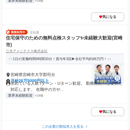
業界未経験歓迎
+18個
気になる
正社員
住宅保守のための無料点検スタッフ✨未経験大歓迎(宮崎
市)
三共アメニテクス株式会社
1日の実働時間6時間30分！賞与年3回▶全社平均約86万円！
宮崎県宮崎市大字郡司分
月給26万5000円以上
求めている人材 Iターン・Uターン歓迎。 勤務開始日は柔軟に
対応します。 在職中の方や...
業界未経験歓迎
+19個
気になる
この企業の類似求人を見る