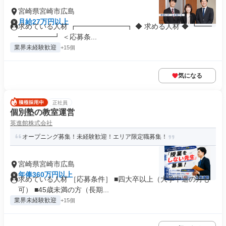
宮崎県宮崎市広島
月給27万円以上
求めている人材 ┏━━━━━━━┓ ◆ 求める人材 ◆ ┗━━
━━━━━┛ ＜応募条...
業界未経験歓迎
+15個
気になる
正社員
個別塾の教室運営
英進館株式会社
オープニング募集！未経験歓迎！エリア限定職募集！
宮崎県宮崎市広島
年俸360万円以上
求めている人材 ［応募条件］ ■四大卒以上（大学中退の方も
可） ■45歳未満の方（長期...
業界未経験歓迎
+15個