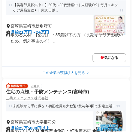
【美容部員募集中♩】20代～30代活躍中｜未経験OK｜毎月スキン
ケア用品支給✦｜月10日以...
宮崎県宮崎市新別府町
月給21万円～24万円
求める人材: 【必須】 ・35歳以下の方 （長期キャリア形成の
ため、例外事由のイ） ...
気になる
この企業の類似求人を見る
正社員
住宅の点検・予防メンテナンス(宮崎市)
三共アメニテクス株式会社
未経験から手に職を！初正社員も大歓迎♪賞与年3回で安定生活！
宮崎県宮崎市大字郡司分
月給23万5000円以上
求めている人材 ◆要普通免許：AT限定不可 ◆学歴不問（中