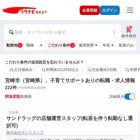
会員登録
ログイン
職種・キーワードから探す
条件保存
勤務地
職種
こだわり条件
雇用形態
年収
新着のみ
1
1
こだわり条件の追加設定を忘れていませんか？
土日祝休み
年間休日120日以上
完全週休2日制
学歴
宮崎市（宮崎県）、子育てサポートありの転職・求人情報
222
件
1
〜
100
件目を表示中
関連度順
新着順
詳細表示
正社員
サンドラッグの店舗運営スタッフ(転居を伴う転勤なし選
択可)
株式会社サンドラッグ