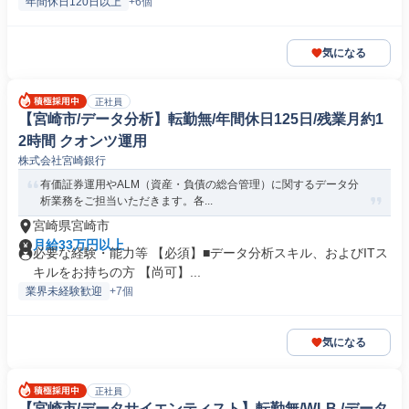
年間休日120日以上
+6個
気になる
正社員
【宮崎市/データ分析】転勤無/年間休日125日/残業月約1
2時間 クオンツ運用
株式会社宮崎銀行
有価証券運用やALM（資産・負債の総合管理）に関するデータ分
析業務をご担当いただきます。各...
宮崎県宮崎市
月給33万円以上
必要な経験・能力等 【必須】■データ分析スキル、およびITス
キルをお持ちの方 【尚可】...
業界未経験歓迎
+7個
気になる
正社員
【宮崎市/データサイエンティスト】転勤無/WLB /データ