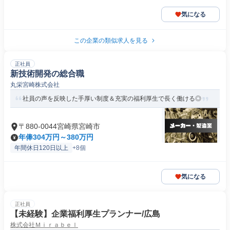
気になる
この企業の類似求人を見る
正社員
新技術開発の総合職
丸栄宮崎株式会社
社員の声を反映した手厚い制度＆充実の福利厚生で長く働ける◎
〒880-0044宮崎県宮崎市
年俸304万円～380万円
年間休日120日以上
+8個
気になる
正社員
【未経験】企業福利厚生プランナー/広島
株式会社Ｍｉｒａｂｅｌ