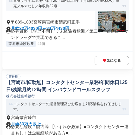
東証プライム上場企業！20・30代活躍中！月3日の希望休OK／販
売ノルマなし／年収例32歳...
〒889-1603宮崎県宮崎市清武町正手
月給22万4030円～34万4430円
応募資格 【学歴不問】 ※未経験者歓迎／第二新卒者歓迎 ＼サ
ンドラッグで実現できるこ...
業界未経験歓迎
+11個
気になる
正社員
【宮崎市/転勤無】コンタクトセンター業務/年間休日125
日/残業月約12時間 インバウンドコールスタッフ
株式会社宮崎銀行
コンタクトセンターの運営管理及びお客さま対応業務をお任せしま
す。
宮崎県宮崎市
月給33万円以上
必要な経験・能力等 【いずれか必須】■コンタクトセンター運
営もしくは企画経験がある方■...