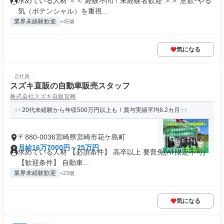
求めている人材 ＜＜ 経験不問！未経験者歓迎 ＞＞ 意欲･やる
気（ポテンシャル）を重視...
業界未経験歓迎
+45個
気になる
正社員
スズキ直販の自動車販売スタッフ
株式会社スズキ自販宮崎
20代未経験から年収500万円以上も！賞与実績平均6.2カ月
〒880-0036宮崎県宮崎市花ケ島町
月給16万7000円～25万円
求めている人材 【必須条件】 高卒以上 要普免(AT限定不可)
【歓迎条件】 自動車...
業界未経験歓迎
+23個
気になる