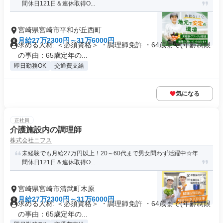
間休日121日＆連休取得O...
宮崎県宮崎市平和が丘西町
月給27万2300円～31万6000円
求める人材: ＜必須資格＞ ・調理師免許 ・64歳まで(年齢制限
の事由：65歳定年の...
即日勤務OK
交通費支給
気になる
正社員
介護施設内の調理師
株式会社ニフス
未経験でも月給27万円以上！20～60代まで男女問わず活躍中☆年
間休日121日＆連休取得O...
宮崎県宮崎市清武町木原
月給27万2300円～31万6000円
求める人材: ＜必須資格＞ ・調理師免許 ・64歳まで(年齢制限
の事由：65歳定年の...