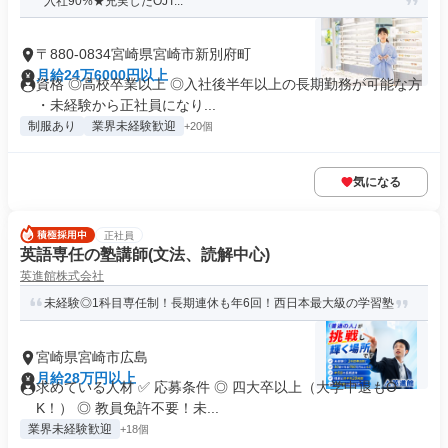
入社90%★充実したOJT...
〒880-0834宮崎県宮崎市新別府町
月給24万6000円以上
資格 ◎高校卒業以上 ◎入社後半年以上の長期勤務が可能な方
・未経験から正社員になり...
制服あり
業界未経験歓迎
+20個
気になる
正社員
英語専任の塾講師(文法、読解中心)
英進館株式会社
未経験◎1科目専任制！長期連休も年6回！西日本最大級の学習塾
宮崎県宮崎市広島
月給28万円以上
求めている人材 ✅ 応募条件 ◎ 四大卒以上（大学中退もO
K！） ◎ 教員免許不要！未...
業界未経験歓迎
+18個