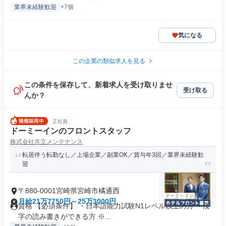
業界未経験歓迎
+7個
気になる
この企業の類似求人を見る
この条件を保存して、新着求人を受け取りませ
受け取る
んか？
正社員
ドーミーインのフロントスタッフ
株式会社共立メンテナンス
転居伴う転勤なし／上場企業／副業OK／賞与年3回／業界未経験歓
迎
〒880-0001宮崎県宮崎市橘通西
月給21万7750円～25万3000円
資格 【必須条件】 ・日本語能力試験N1レベル以上の方 ・漢
字の読み書きができる方 ※...