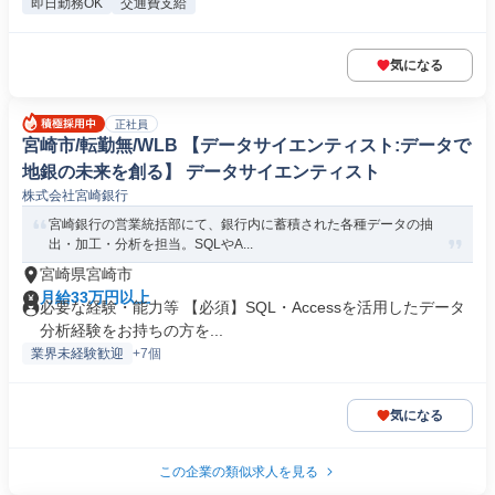
即日勤務OK
交通費支給
気になる
正社員
宮崎市/転勤無/WLB 【データサイエンティスト:データで
地銀の未来を創る】 データサイエンティスト
株式会社宮崎銀行
宮崎銀行の営業統括部にて、銀行内に蓄積された各種データの抽
出・加工・分析を担当。SQLやA...
宮崎県宮崎市
月給33万円以上
必要な経験・能力等 【必須】SQL・Accessを活用したデータ
分析経験をお持ちの方を...
業界未経験歓迎
+7個
気になる
この企業の類似求人を見る