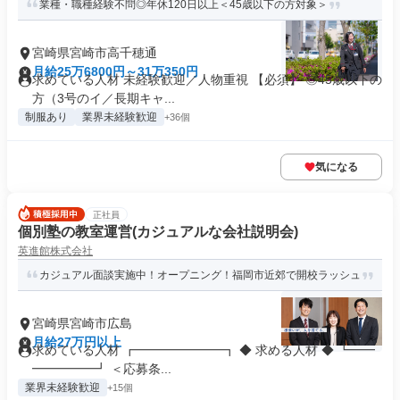
業種・職種経験不問◎年休120日以上＜45歳以下の方対象＞
宮崎県宮崎市高千穂通
月給25万6800円～31万350円
求めている人材 未経験歓迎／人物重視 【必須】 ◎45歳以下の
方（3号のイ／長期キャ...
制服あり
業界未経験歓迎
+36個
気になる
正社員
個別塾の教室運営(カジュアルな会社説明会)
英進館株式会社
カジュアル面談実施中！オープニング！福岡市近郊で開校ラッシュ
宮崎県宮崎市広島
月給27万円以上
求めている人材 ┏━━━━━━━┓ ◆ 求める人材 ◆ ┗━━
━━━━━┛ ＜応募条...
業界未経験歓迎
+15個