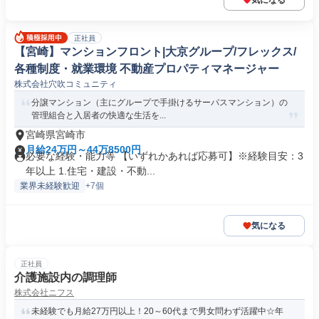
気になる
正社員
【宮崎】マンションフロント|大京グループ/フレックス/
各種制度・就業環境 不動産プロパティマネージャー
株式会社穴吹コミュニティ
分譲マンション（主にグループで手掛けるサーパスマンション）の
管理組合と入居者の快適な生活を...
宮崎県宮崎市
月給24万円～44万8500円
必要な経験・能力等 【いずれかあれば応募可】※経験目安：3
年以上 1.住宅・建設・不動...
業界未経験歓迎
+7個
気になる
正社員
介護施設内の調理師
株式会社ニフス
未経験でも月給27万円以上！20～60代まで男女問わず活躍中☆年