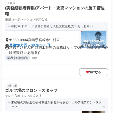
正社員
(実務経験者募集)アパート・賃貸マンションの施工管理
職
東建コーポレーション株式会社
年間休日128日／資格所持者は入社支度金最大30万円あり
〒880-0904宮崎県宮崎市中村東
月給28万円～38万6900円
求めている人材 ◎施工管理の資格はなくてOK！ ◎建築業界経
験者歓迎 ✅必須条件 ・...
業界未経験歓迎
+18個
気になる
契約社員
ゴルフ場のフロントスタッフ
テレビ宮崎ゴルフ株式会社
未経験の方歓迎◎研修制度があるから安心！ゴルフ場フロントスタ
ッフ