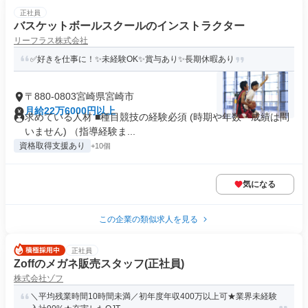
正社員
バスケットボールスクールのインストラクター
リーフラス株式会社
✅好きを仕事に！✨未経験OK✨賞与あり✨長期休暇あり
〒880-0803宮崎県宮崎市
月給22万6000円以上
求めている人材 ■種⽬競技の経験必須 (時期や年数・成績は問
いません) （指導経験ま...
資格取得支援あり
+10個
気になる
この企業の類似求人を見る
正社員
Zoffのメガネ販売スタッフ(正社員)
株式会社ゾフ
＼平均残業時間10時間未満／初年度年収400万以上可★業界未経験