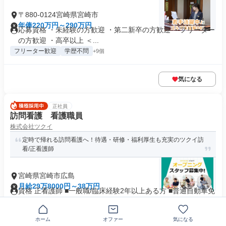
〒880-0124宮崎県宮崎市
年俸220万円～290万円
応募資格 ・未経験の方歓迎 ・第二新卒の方歓迎 ・フリーター
の方歓迎 ・高卒以上 ＜...
フリーター歓迎
学歴不問
+9個
気になる
正社員
訪問看護 看護職員
株式会社ツクイ
定時で帰れる訪問看護へ！待遇・研修・福利厚生も充実のツクイ訪
看/正看護師
宮崎県宮崎市広島
月給29万8000円～38万円
資格 正看護師 ■一般職/臨床経験2年以上ある方 ■普通自動車免
許(AT限定可)必須 ...
業界未経験歓迎
+24個
ホーム
オファー
気になる