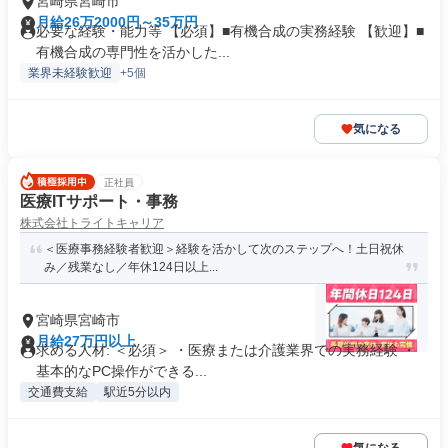
宮崎県宮崎市
月給26万2000円～35万円
必要な経験・能力等 【必須】■有機合成の実務経験 【歓迎】■
有機合成の専門性を活かした...
業界未経験歓迎
+5個
気になる
正社員
医療ITサポート・事務
株式会社トライトキャリア
＜医療事務経験者歓迎＞経験を活かして次のステップへ！土日祝休
み／残業なし／年休124日以上...
宮崎県宮崎市
月給27万円以上
求める人材: ＜必須＞ ・医療または介護業界での実務経験 ・
基本的なPC操作ができる...
交通費支給
駅近5分以内