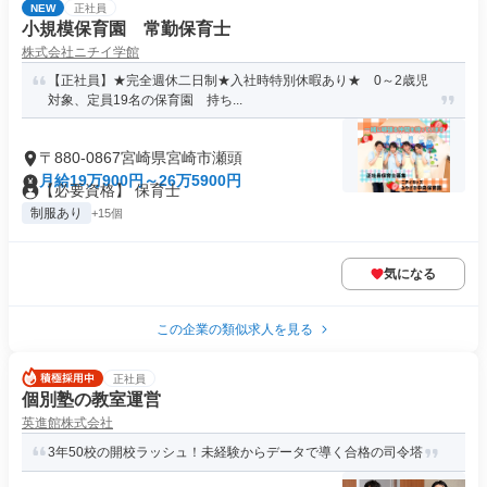
NEW
正社員
小規模保育園 常勤保育士
株式会社ニチイ学館
【正社員】★完全週休二日制★入社時特別休暇あり★ 0～2歳児
対象、定員19名の保育園 持ち...
〒880-0867宮崎県宮崎市瀬頭
月給19万900円～26万5900円
【必要資格】 保育士
制服あり
+15個
気になる
この企業の類似求人を見る
正社員
個別塾の教室運営
英進館株式会社
3年50校の開校ラッシュ！未経験からデータで導く合格の司令塔