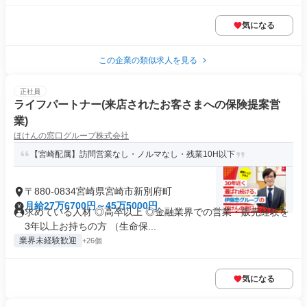
気になる
この企業の類似求人を見る
正社員
ライフパートナー(来店されたお客さまへの保険提案営
業)
ほけんの窓口グループ株式会社
【宮崎配属】訪問営業なし・ノルマなし・残業10H以下
〒880-0834宮崎県宮崎市新別府町
月給27万6700円～45万5000円
求めている人材 ◎高卒以上 ◎金融業界での営業・販売経験を
3年以上お持ちの方 （生命保...
業界未経験歓迎
+26個
気になる