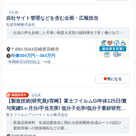
正社員
自社サイト管理などを含む企画・広報担当
丸栄宮崎株式会社
社員の声を反映した手厚い制度＆充実の福利厚生で長く働ける◎
〒880-0044宮崎県宮崎市
年俸304万円～364万円
年間休日120日以上
+8個
気になる
正社員
【製造技術(研究員)/宮崎】富士フイルムG/年休125日/賞
与実績5ヶ月分/手当充実! 低分子化学/低分子素材研究開
富士フイルムワコーケミカル株式会社
発
医薬品原材料、化成品製造化に関わる技術開発/合成ルートの設計/
製造現場への技術移転などの業...