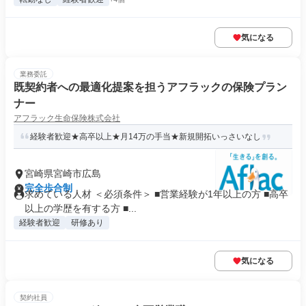
気になる
業務委託
既契約者への最適化提案を担うアフラックの保険プラン
ナー
アフラック生命保険株式会社
経験者歓迎★高卒以上★月14万の手当★新規開拓いっさいなし
宮崎県宮崎市広島
完全歩合制
求めている人材 ＜必須条件＞ ■営業経験が1年以上の方 ■高卒
以上の学歴を有する方 ■...
経験者歓迎
研修あり
気になる
契約社員