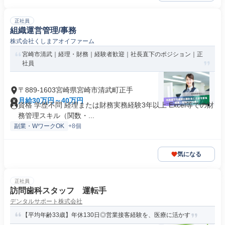
正社員
組織運営管理/事務
株式会社くしまアオイファーム
宮崎市清武｜経理・財務｜経験者歓迎｜社長直下のポジション｜正
社員
〒889-1603宮崎県宮崎市清武町正手
月給30万円～40万円
資格 学歴不問 経理または財務実務経験3年以上 Excel等での財
務管理スキル（関数・...
副業・WワークOK
+8個
気になる
正社員
訪問歯科スタッフ 運転手
デンタルサポート株式会社
【平均年齢33歳】年休130日◎営業接客経験を、医療に活かす