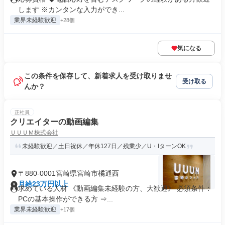
します ※カンタンな入力ができ...
業界未経験歓迎
+28個
気になる
この条件を保存して、新着求人を受け取りませ
受け取る
んか？
正社員
クリエイターの動画編集
ＵＵＵＭ株式会社
未経験歓迎／土日祝休／年休127日／残業少／U・IターンOK
〒880-0001宮崎県宮崎市橘通西
月給23万円以上
求めている人材 《動画編集未経験の⽅、⼤歓迎》 必須条件：
PCの基本操作ができる⽅ ⇒...
業界未経験歓迎
+17個