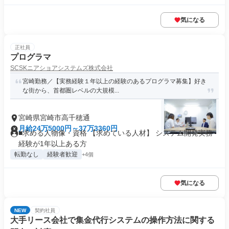
気になる
正社員
プログラマ
SCSKニアショアシステムズ株式会社
宮崎勤務／【実務経験１年以上の経験のあるプログラマ募集】好き
な街から、首都圏レベルの大規模...
宮崎県宮崎市高千穂通
月給24万5000円～37万3360円
■求める人物像・資格 【求めている人材】 システム開発実務
経験が1年以上ある方
転勤なし
経験者歓迎
+4個
気になる
NEW
契約社員
大手リース会社で集金代行システムの操作方法に関する