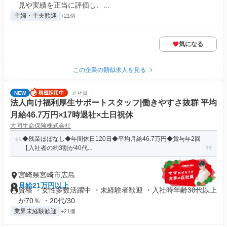
見や実績を正当に評価し、...
主婦・主夫歓迎
+21個
気になる
この企業の類似求人を見る
NEW
正社員
法人向け福利厚生サポートスタッフ|働きやすさ抜群 平均
月給46.7万円×17時退社×土日祝休
大同生命保険株式会社
◆残業ほぼなし◆年間休日120日◆平均月給46.7万円◆賞与年2回
【入社者の約3割が40代...
宮崎県宮崎市広島
月給21万円以上
資格 ・女性多数活躍中 ・未経験者歓迎 ・入社時年齢30代以上
が70％ ・20代/30...
業界未経験歓迎
+21個