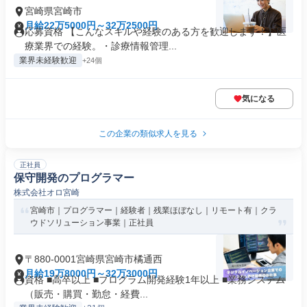
宮崎県宮崎市
月給22万5000円～32万2500円
応募資格 【こんなスキルや経験のある方を歓迎します！】医
療業界での経験。・診療情報管理...
業界未経験歓迎
+24個
気になる
この企業の類似求人を見る
正社員
保守開発のプログラマー
株式会社オロ宮崎
宮崎市｜プログラマー｜経験者｜残業ほぼなし｜リモート有｜クラ
ウドソリューション事業｜正社員
〒880-0001宮崎県宮崎市橘通西
月給19万8000円～32万3000円
資格 ■高卒以上 ■プログラム開発経験1年以上 ■業務システム
（販売・購買・勤怠・経費...