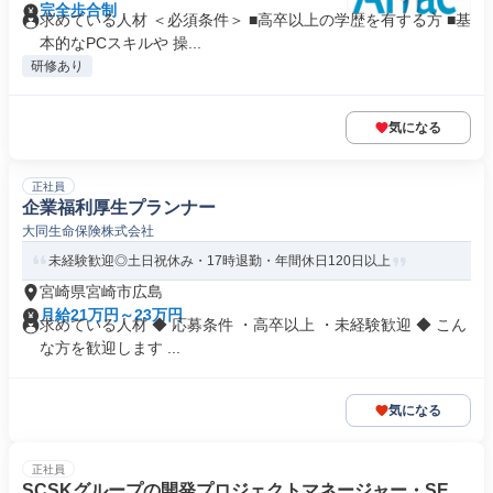
完全歩合制
求めている人材 ＜必須条件＞ ■高卒以上の学歴を有する方 ■基
本的なPCスキルや 操...
研修あり
気になる
正社員
企業福利厚生プランナー
大同生命保険株式会社
未経験歓迎◎土日祝休み・17時退勤・年間休日120日以上
宮崎県宮崎市広島
月給21万円～23万円
求めている人材 ◆ 応募条件 ・高卒以上 ・未経験歓迎 ◆ こん
な方を歓迎します ...
気になる
正社員
SCSKグループの開発プロジェクトマネージャー・SE