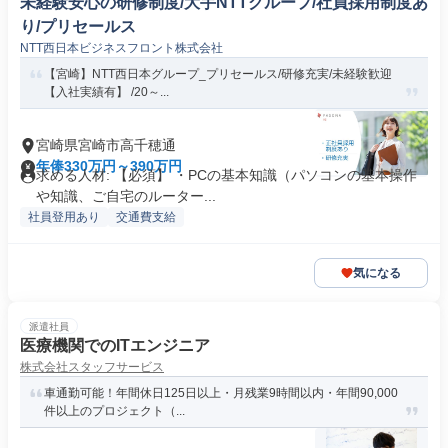
未経験安心の研修制度/大手NTTグループ/社員採用制度あ
り/プリセールス
NTT西日本ビジネスフロント株式会社
【宮崎】NTT西日本グループ_プリセールス/研修充実/未経験歓迎
【入社実績有】 /20～...
宮崎県宮崎市高千穂通
年俸330万円～390万円
求める人材: 【必須】 ・PCの基本知識（パソコンの基本操作
や知識、ご自宅のルーター...
社員登用あり
交通費支給
気になる
派遣社員
医療機関でのITエンジニア
株式会社スタッフサービス
車通勤可能！年間休日125日以上・月残業9時間以内・年間90,000
件以上のプロジェクト（...