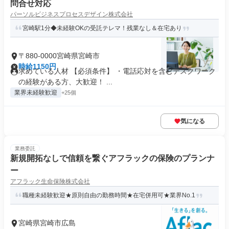
問合せ対応
パーソルビジネスプロセスデザイン株式会社
宮崎駅1分◆未経験OKの受託テレマ！残業なし＆在宅あり
〒880-0000宮崎県宮崎市
時給1150円
求めている人材 【必須条件】 ・電話応対を含むデスクワーク
の経験がある方、大歓迎！ ...
業界未経験歓迎
+25個
気になる
業務委託
新規開拓なしで信頼を繋ぐアフラックの保険のプランナ
ー
アフラック生命保険株式会社
職種未経験歓迎★原則自由の勤務時間★在宅併用可★業界No.1
宮崎県宮崎市広島