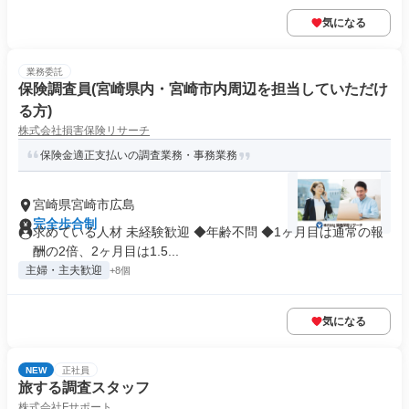
気になる
業務委託
保険調査員(宮崎県内・宮崎市内周辺を担当していただけ
る方)
株式会社損害保険リサーチ
保険金適正支払いの調査業務・事務業務
宮崎県宮崎市広島
完全歩合制
求めている人材 未経験歓迎 ◆年齢不問 ◆1ヶ月目は通常の報
酬の2倍、2ヶ月目は1.5...
主婦・主夫歓迎
+8個
気になる
NEW
正社員
旅する調査スタッフ
株式会社Fサポート