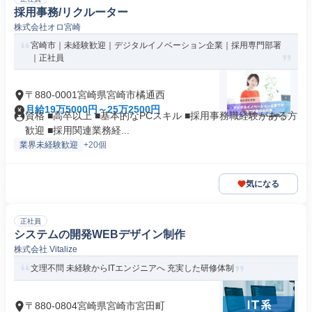
採用事務/リクルーター
株式会社オロ宮崎
宮崎市｜未経験歓迎｜デジタルイノベーション企業｜採用専門部署
｜正社員
〒880-0001宮崎県宮崎市橘通西
月給19万5000円～25万2500円
資格 ■高卒以上 ■基本的なPCスキル ■採用事務職経験がある方
歓迎 ■採用関連業務経...
業界未経験歓迎
+20個
気になる
正社員
システムの開発WEBデザイン制作
株式会社 Vitalize
文理不問 未経験からITエンジニアへ 充実した研修体制
〒880-0804宮崎県宮崎市宮田町