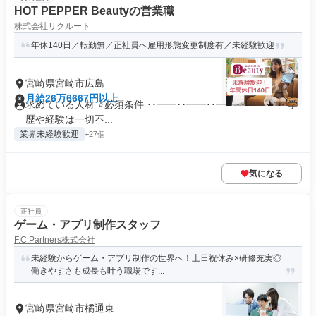
HOT PEPPER Beautyの営業職
株式会社リクルート
年休140日／転勤無／正社員へ雇用形態変更制度有／未経験歓迎
宮崎県宮崎市広島
月給26万6667円以上
求めている人材 ⭐必須条件 ･･━━･･━━･･━━･･━━･･ ・学
歴や経験は一切不...
業界未経験歓迎
+27個
気になる
正社員
ゲーム・アプリ制作スタッフ
F.C.Partners株式会社
未経験からゲーム・アプリ制作の世界へ！土日祝休み×研修充実◎
働きやすさも成長も叶う職場です...
宮崎県宮崎市橘通東