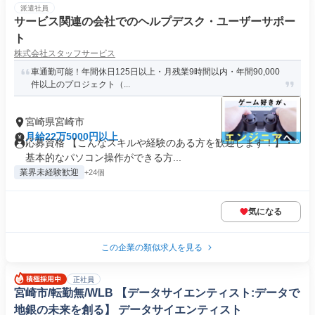
派遣社員
サービス関連の会社でのヘルプデスク・ユーザーサポー
ト
株式会社スタッフサービス
車通勤可能！年間休日125日以上・月残業9時間以内・年間90,000
件以上のプロジェクト（...
宮崎県宮崎市
月給22万5000円以上
応募資格 【こんなスキルや経験のある方を歓迎します！】・
基本的なパソコン操作ができる方...
業界未経験歓迎
+24個
気になる
この企業の類似求人を見る
正社員
宮崎市/転勤無/WLB 【データサイエンティスト:データで
地銀の未来を創る】 データサイエンティスト