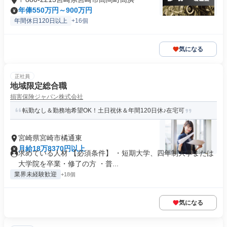
年俸550万円～900万円
年間休日120日以上
+16個
気になる
正社員
地域限定総合職
損害保険ジャパン株式会社
転勤なし＆勤務地希望OK！土日祝休＆年間120日休♪在宅可
宮崎県宮崎市橘通東
月給18万8370円以上
求めている人材 【必須条件】 ・短期大学、四年制大学または
大学院を卒業・修了の方 ・普...
業界未経験歓迎
+18個
気になる