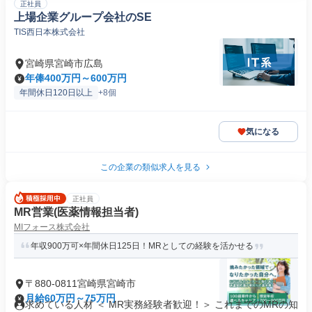
正社員
上場企業グループ会社のSE
TIS西日本株式会社
宮崎県宮崎市広島
年俸400万円～600万円
年間休日120日以上
+8個
気になる
この企業の類似求人を見る
正社員
MR営業(医薬情報担当者)
MIフォース株式会社
年収900万可×年間休日125日！MRとしての経験を活かせる
〒880-0811宮崎県宮崎市
月給60万円～75万円
求めている人材 ＜ MR実務経験者歓迎！＞ これまでのMRの知