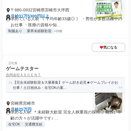
〒880-0932宮崎県宮崎市大坪西
月給31万5300円以上
求めている人材 《 平均年齢33歳◎ 》 ・男性が多数活躍中の
お仕事 ・医療の資格や知...
制服あり
業界未経験歓迎
+20個
気になる
正社員
ゲームテスター
合同会社ＡＳＣＥＮＴ
【完全未経験歓迎＆大量募集】ゲーム好き必見★ゲームプレイがお
仕事！土日祝休み・在宅OKの案...
宮崎県宮崎市
月給25万円
求める人材: ＊未経験大歓迎 完全人柄重視の採用◎ 幅広い年
齢の方々が活躍中です♪ ...
在宅OK
交通費支給