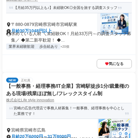
【月給35万円以上も♪】未経験OK◎全国を旅する調査スタッフ
〒880-0879宮崎県宮崎市宮崎駅東
月給30万1048円以上
求めている人材 ＼未経験OK！月給33万円～の調査スタッフ募
集／ ◆第二新卒歓迎！ ◆...
業界未経験歓迎
歩合給あり
+20個
気になる
NEW
正社員
【一般事務・経理事務/IT企業】宮崎駅徒歩1分/裁量権の
ある現場/残業ほぼ無し/フレックスタイム制
株式会社Life style innovation
宮崎の広告代理店で事務人材募集！一般事務、経理事務を中心とし
た業務です！
宮崎県宮崎市広島
月給20万6000円～31万8000円