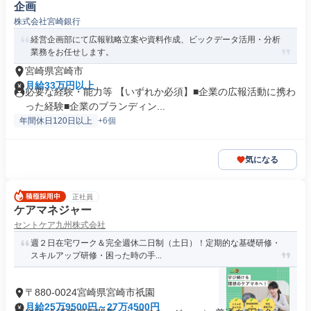
企画
株式会社宮崎銀行
経営企画部にて広報戦略立案や資料作成、ビックデータ活用・分析
業務をお任せします。
宮崎県宮崎市
月給33万円以上
必要な経験・能力等 【いずれか必須】■企業の広報活動に携わ
った経験■企業のブランディン...
年間休日120日以上
+6個
気になる
正社員
ケアマネジャー
セントケア九州株式会社
週２日在宅ワーク＆完全週休二日制（土日）！定期的な基礎研修・
スキルアップ研修・困った時の手...
〒880-0024宮崎県宮崎市祇園
月給25万9500円～27万4500円