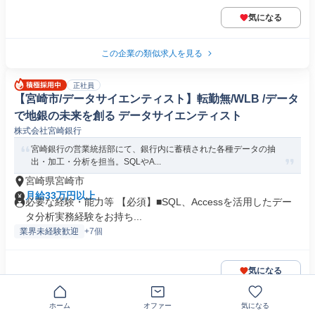
気になる
この企業の類似求人を見る
正社員
【宮崎市/データサイエンティスト】転勤無/WLB /データ
で地銀の未来を創る データサイエンティスト
株式会社宮崎銀行
宮崎銀行の営業統括部にて、銀行内に蓄積された各種データの抽
出・加工・分析を担当。SQLやA...
宮崎県宮崎市
月給33万円以上
必要な経験・能力等 【必須】■SQL、Accessを活用したデー
タ分析実務経験をお持ち...
業界未経験歓迎
+7個
気になる
ホーム
オファー
気になる
正社員