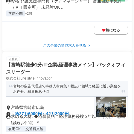
資格 介護支援専門員（ケアマネージャー） 普通自動車免許
（ＡＴ限定可） 未経験OK ...
学歴不問
+2個
気になる
この企業の類似求人を見る
正社員
【宮崎駅徒歩1分/IT企業/経理事務メイン】バックオフィ
スリーダー
株式会社Life style innovation
宮崎の広告代理店で事務人材募集！幅広い領域で経営に近い業務を
お任せ。裁量権あり◎
宮崎県宮崎市広島
月給27万6000円～42万2000円
求める人材: ◆応募資格 * 経理事務経験 2年以上（労務・総務
経験は不問） * ...
在宅OK
交通費支給