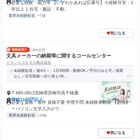
必要な経験・能力等 【いずれかあれば応募可】※経験目安：3
年以上 1.住宅・建設・不動...
業界未経験歓迎
+7個
気になる
契約社員
文具メーカーの納期等に関するコールセンター
トランスコスモス株式会社
未経験歓迎／週4日～、1日5時間～勤務OK／平日のみも可／残業
なし／在宅勤務へ切り替えOK...
〒880-0812宮崎県宮崎市高千穂通
時給1100円以上
必要な資格・条件 資格不要 学歴不問 未経験者歓迎 【必須】
＊パソコン文字入力がで...
業界未経験歓迎
+19個
気になる