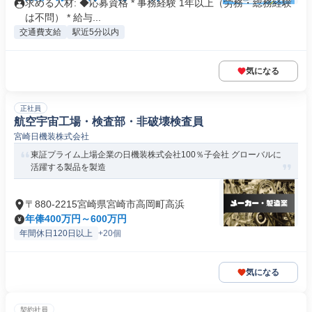
求める人材: ◆応募資格 * 事務経験 1年以上（労務・総務経験
は不問） * 給与...
交通費支給
駅近5分以内
気になる
正社員
航空宇宙工場・検査部・非破壊検査員
宮崎日機装株式会社
東証プライム上場企業の日機装株式会社100％子会社 グローバルに
活躍する製品を製造
〒880-2215宮崎県宮崎市高岡町高浜
年俸400万円～600万円
年間休日120日以上
+20個
気になる
契約社員