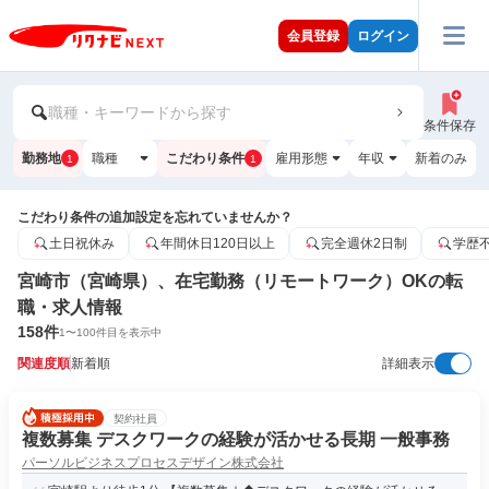
会員登録
ログイン
職種・キーワードから探す
条件保存
勤務地
職種
こだわり条件
雇用形態
年収
新着のみ
1
1
こだわり条件の追加設定を忘れていませんか？
土日祝休み
年間休日120日以上
完全週休2日制
学歴
宮崎市（宮崎県）、在宅勤務（リモートワーク）OKの転
職・求人情報
158
件
1
〜
100
件目を表示中
関連度順
新着順
詳細表示
契約社員
複数募集 デスクワークの経験が活かせる長期 一般事務
パーソルビジネスプロセスデザイン株式会社