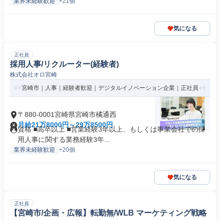
業界未経験歓迎
+21個
気になる
正社員
採用人事/リクルーター(経験者)
株式会社オロ宮崎
宮崎市｜人事｜経験者歓迎｜デジタルイノベーション企業｜正社員
〒880-0001宮崎県宮崎市橘通西
月給21万8000円～29万8500円
資格 ■高卒以上 ■営業経験3年以上、もしくは事業会社での採
用人事に関する業務経験3年...
業界未経験歓迎
+20個
気になる
正社員
【宮崎市/企画・広報】転勤無/WLB マーケティング戦略