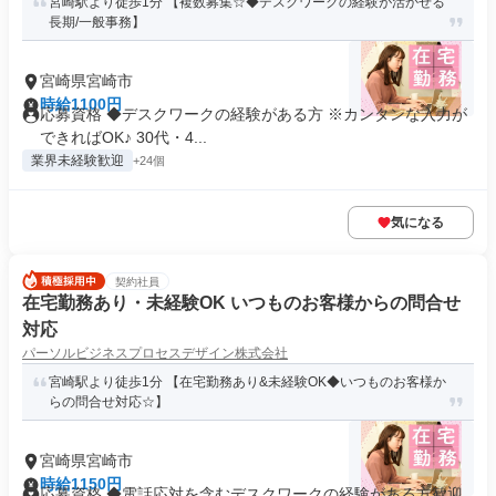
宮崎駅より徒歩1分 【複数募集☆◆デスクワークの経験が活かせる
長期/一般事務】
宮崎県宮崎市
時給1100円
応募資格 ◆デスクワークの経験がある方 ※カンタンな入力が
できればOK♪ 30代・4...
業界未経験歓迎
+24個
気になる
契約社員
在宅勤務あり・未経験OK いつものお客様からの問合せ
対応
パーソルビジネスプロセスデザイン株式会社
宮崎駅より徒歩1分 【在宅勤務あり&未経験OK◆いつものお客様か
らの問合せ対応☆】
宮崎県宮崎市
時給1150円
応募資格 ◆電話応対を含むデスクワークの経験がある方歓迎