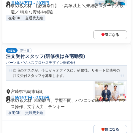
月給24万円～30万円
求める人材: 【必須条件】 ・高卒以上 ＼未経験スタート大歓
迎／ 特別な資格や経験...
在宅OK
交通費支給
気になる
NEW
正社員
注文受付スタッフ(研修後は在宅勤務)
パーソルビジネスプロセスデザイン株式会社
自宅のデスクが、今日からオフィスに。研修後、リモート勤務可の
注文受付スタッフを募集します。
宮崎県宮崎市錦町
月給19万円～23万円
求める人材: 未経験可、学歴不問、パソコンの基本操作（マウ
ス操作、文字入力、テンキー...
在宅OK
交通費支給
気になる