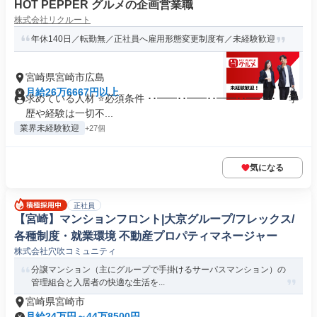
HOT PEPPER グルメの企画営業職
株式会社リクルート
年休140日／転勤無／正社員へ雇用形態変更制度有／未経験歓迎
宮崎県宮崎市広島
月給26万6667円以上
求めている人材 ⭐必須条件 ･･━━･･━━･･━━･･━━･･ ・学
歴や経験は一切不...
業界未経験歓迎
+27個
気になる
正社員
【宮崎】マンションフロント|大京グループ/フレックス/
各種制度・就業環境 不動産プロパティマネージャー
株式会社穴吹コミュニティ
分譲マンション（主にグループで手掛けるサーパスマンション）の
管理組合と入居者の快適な生活を...
宮崎県宮崎市
月給24万円～44万8500円