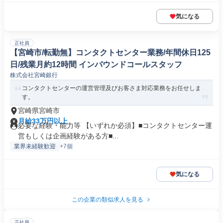
気になる
正社員
【宮崎市/転勤無】コンタクトセンター業務/年間休日125
日/残業月約12時間 インバウンドコールスタッフ
株式会社宮崎銀行
コンタクトセンターの運営管理及びお客さま対応業務をお任せしま
す。
宮崎県宮崎市
月給33万円以上
必要な経験・能力等 【いずれか必須】■コンタクトセンター運
営もしくは企画経験がある方■...
業界未経験歓迎
+7個
気になる
この企業の類似求人を見る
正社員