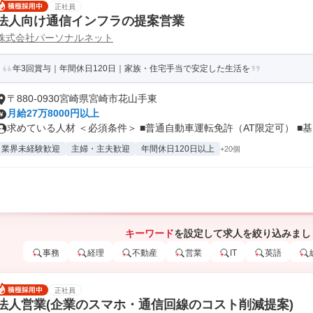
正社員
法人向け通信インフラの提案営業
株式会社パーソナルネット
年3回賞与｜年間休日120日｜家族・住宅手当で安定した生活を
〒880-0930宮崎県宮崎市花山手東
月給27万8000円以上
求めている人材 ＜必須条件＞ ■普通自動車運転免許（AT限定可） ■基..
業界未経験歓迎
主婦・主夫歓迎
年間休日120日以上
+20個
キーワード
を設定して求人を絞り込みまし
事務
経理
不動産
営業
IT
英語
正社員
法人営業(企業のスマホ・通信回線のコスト削減提案)