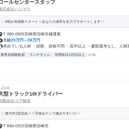
コールセンタースタッフ
株式会社ハジマリ
9割が未経験スタート！あなたの成長を全力でサポートします
〒880-0805宮崎県宮崎市橘通東
月給25万円～50万円
求めている人材 ・経験、資格不問 ・高卒以上 ・書類選考なし、人柄重視
業界未経験歓迎
ランチタイム
年間休日120日以上
+27個
正社員
大型トラック10tドライバー
有限会社コア物流
賞与年2回支給！！手積みナシで働きやすい◎
〒880-0925宮崎県宮崎市