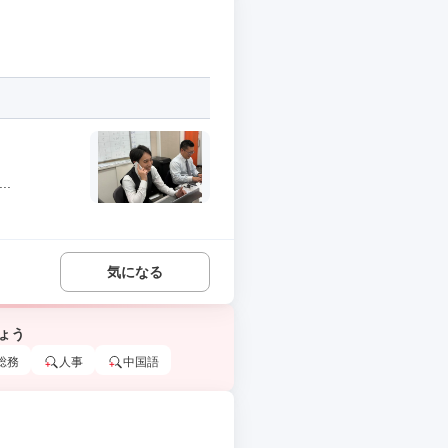
.
気になる
ょう
総務
人事
中国語