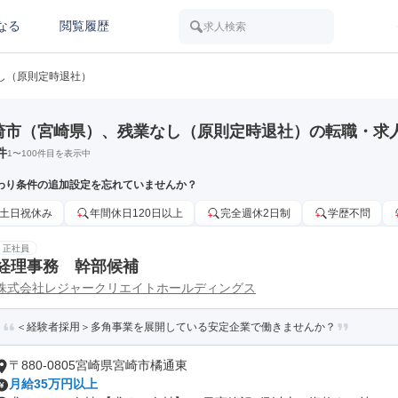
なる
閲覧履歴
求人検索
し（原則定時退社）
崎市（宮崎県）、残業なし（原則定時退社）の転職・求
件
1
〜
100
件目を表示中
わり条件の追加設定を忘れていませんか？
土日祝休み
年間休日120日以上
完全週休2日制
学歴不問
正社員
経理事務 幹部候補
株式会社レジャークリエイトホールディングス
＜経験者採用＞多角事業を展開している安定企業で働きませんか？
〒880-0805宮崎県宮崎市橘通東
月給35万円以上