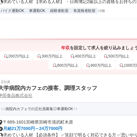
求めている人材 【求める人材】 ・日商簿記2級以上の資格をお持ちの方 
バイク通勤OK
車通勤OK
経験者歓迎
有資格者歓迎
+2個
年収
を設定して求人を絞り込みましょ
200万円以上
300万円以上
400万円以上
500万円以上
800万円以上
900万円以上
1000
正社員
大学病院内カフェの接客、調理スタッフ
伊田食品株式会社
病院内カフェでの正社員募集◎車通勤OK
〒889-1601宮崎県宮崎市清武町木原
月給21万7000円～24万7000円
求めている人材 【必須条件】 ✅笑顔で明るく対応できる方 ✅思いやりの