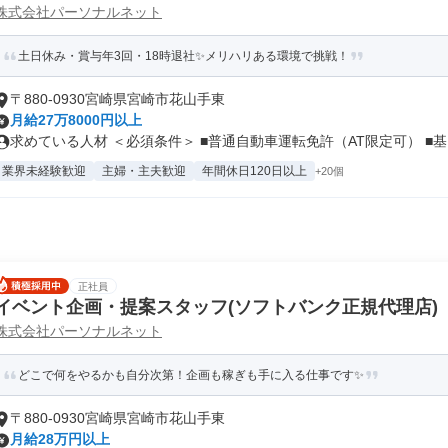
株式会社パーソナルネット
土日休み・賞与年3回・18時退社✨メリハリある環境で挑戦！
〒880-0930宮崎県宮崎市花山手東
月給27万8000円以上
求めている人材 ＜必須条件＞ ■普通自動車運転免許（AT限定可） ■基..
業界未経験歓迎
主婦・主夫歓迎
年間休日120日以上
+20個
正社員
イベント企画・提案スタッフ(ソフトバンク正規代理店)
株式会社パーソナルネット
どこで何をやるかも自分次第！企画も稼ぎも手に入る仕事です✨
〒880-0930宮崎県宮崎市花山手東
月給28万円以上