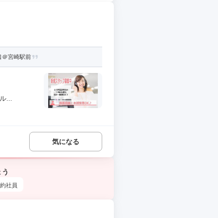
口＠宮崎駅前
...
気になる
ょう
約社員