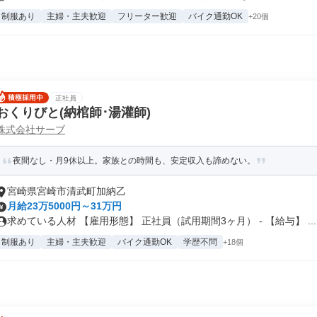
制服あり
主婦・主夫歓迎
フリーター歓迎
バイク通勤OK
+20個
正社員
おくりびと(納棺師･湯灌師)
株式会社サーブ
夜間なし・月9休以上。家族との時間も、安定収入も諦めない。
宮崎県宮崎市清武町加納乙
月給23万5000円～31万円
求めている人材 【雇用形態】 正社員（試用期間3ヶ月） - 【給与】 ...
制服あり
主婦・主夫歓迎
バイク通勤OK
学歴不問
+18個