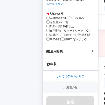
条件をクリア
人気の条件
未経験者歓迎
土日祝休み
完全週休2日制
年間休日120日以上
在宅勤務（リモートワーク）OK
転勤なし
服装自由
年齢不問
学歴不問
語学力を活かせる
雇用形態
年収
すべての条件をクリア
新着のみ
検索