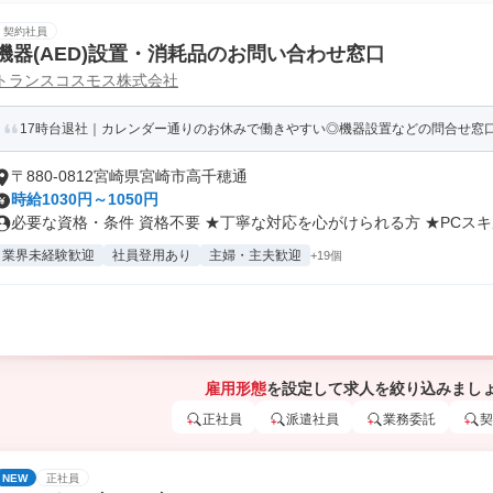
契約社員
機器(AED)設置・消耗品のお問い合わせ窓口
トランスコスモス株式会社
17時台退社｜カレンダー通りのお休みで働きやすい◎機器設置などの問合せ窓
〒880-0812宮崎県宮崎市高千穂通
時給1030円～1050円
必要な資格・条件 資格不要 ★丁寧な対応を心がけられる方 ★PCスキル
業界未経験歓迎
社員登用あり
主婦・主夫歓迎
+19個
雇用形態
を設定して求人を絞り込みまし
正社員
派遣社員
業務委託
契
NEW
正社員