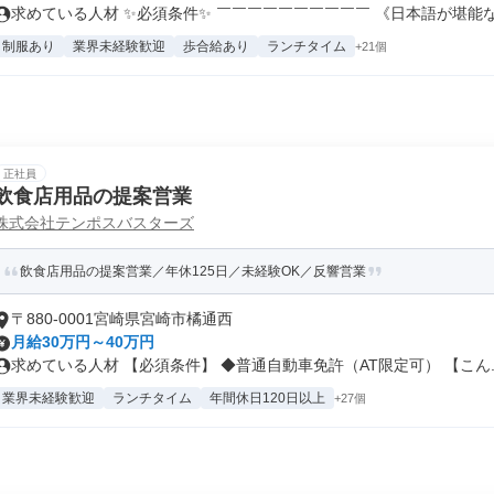
求めている人材 ✨必須条件✨ ￣￣￣￣￣￣￣￣￣￣ 《日本語が堪能な方
制服あり
業界未経験歓迎
歩合給あり
ランチタイム
+21個
正社員
飲食店用品の提案営業
株式会社テンポスバスターズ
飲食店用品の提案営業／年休125日／未経験OK／反響営業
〒880-0001宮崎県宮崎市橘通西
月給30万円～40万円
求めている人材 【必須条件】 ◆普通自動車免許（AT限定可） 【こん..
業界未経験歓迎
ランチタイム
年間休日120日以上
+27個