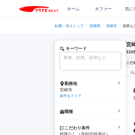
ホーム
オファー
気に
転職・求人トップ
/
宮崎県
/
宮崎市
/
残業な
宮
キーワード
310
こだ
勤務地
宮崎市
条件をクリア
職種
こだわり条件
残業なし（原則定時退社）