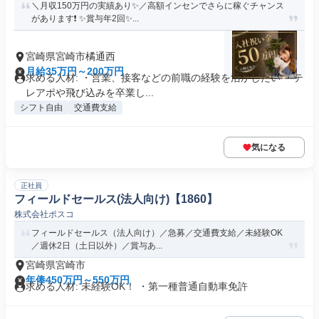
＼月収150万円の実績あり✨／高額インセンでさらに稼ぐチャンス
があります❗ ✨賞与年2回✨...
宮崎県宮崎市橘通西
月給35万円～200万円
求める人材: ・営業、接客などの前職の経験を活かしたい ・テ
レアポや飛び込みを卒業し...
シフト自由
交通費支給
気になる
正社員
フィールドセールス(法人向け)【1860】
株式会社ポスコ
フィールドセールス（法人向け）／急募／交通費支給／未経験OK
／週休2日（土日以外）／賞与あ...
宮崎県宮崎市
年俸450万円～550万円
求める人材: 未経験OK！ ・第一種普通自動車免許