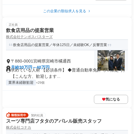
この企業の類似求人を見る
正社員
飲食店用品の提案営業
株式会社テンポスバスターズ
飲食店用品の提案営業／年休125日／未経験OK／反響営業
〒880-0001宮崎県宮崎市橘通西
月給30万円～40万円
求めている人材 【必須条件】 ◆普通自動車免許（AT限定可）
【こんな方、歓迎します...
業界未経験歓迎
+29個
気になる
契約社員
スーツ専門店フタタのアパレル販売スタッフ
株式会社コナカ