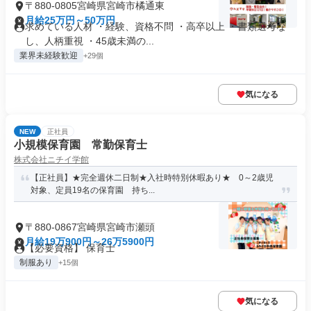
〒880-0805宮崎県宮崎市橘通東
月給25万円～50万円
求めている人材 ・経験、資格不問 ・高卒以上 ・書類選考な
し、人柄重視 ・45歳未満の...
業界未経験歓迎
+29個
気になる
NEW
正社員
小規模保育園 常勤保育士
株式会社ニチイ学館
【正社員】★完全週休二日制★入社時特別休暇あり★ 0～2歳児
対象、定員19名の保育園 持ち...
〒880-0867宮崎県宮崎市瀬頭
月給19万900円～26万5900円
【必要資格】 保育士
制服あり
+15個
気になる