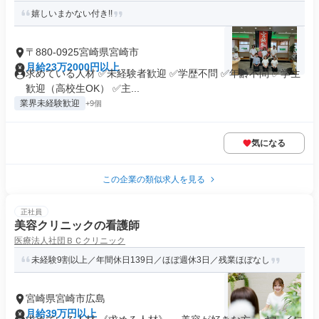
嬉しいまかない付き!!
〒880-0925宮崎県宮崎市
月給23万2000円以上
求めている人材 ✅未経験者歓迎 ✅学歴不問 ✅年齢不問 ✅学生
歓迎（高校生OK） ✅主...
業界未経験歓迎
+9個
気になる
この企業の類似求人を見る
正社員
美容クリニックの看護師
医療法人社団ＢＣクリニック
未経験9割以上／年間休日139日／ほぼ週休3日／残業ほぼなし
宮崎県宮崎市広島
月給39万円以上