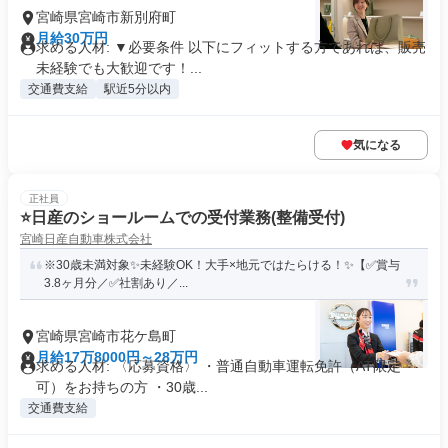
宮崎県宮崎市新別府町
月給30万円
求める人材: ▼必要条件 以下にフィットする方であれば、販売
未経験でも大歓迎です！...
交通費支給
駅近5分以内
気になる
正社員
⭐️日産のショールームでの受付業務(整備受付)
宮崎日産自動車株式会社
※30歳未満対象✨未経験OK！大手×地元ではたらける！✨【✅賞与
3.8ヶ月分／✅社割あり／...
宮崎県宮崎市花ケ島町
月給17万8000円～28万円
求める人材: 〈応募資格〉 ・普通自動車運転免許（AT限定
可）をお持ちの方 ・30歳...
交通費支給