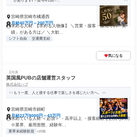
があります❗ ✨賞与年2回✨...
宮崎県宮崎市橘通西
月給40万円～200万円
求める人材: 【求める人物像】 ＼営業・接客・販売での「実
績」がある方は／ ＼大歓...
シフト自由
交通費支給
気になる
正社員
英国風PUBの店舗運営スタッフ
株式会社ハブ
もう一度、人と接する仕事で楽しさを感じたい方へ。
宮崎県宮崎市錦町
月給23万9000円～43万円
求めている人材 ＜必須＞ ・高卒以上 ・接客経験をお持ちの方
※業界、雇用形態、経験年...
業界未経験歓迎
+20個