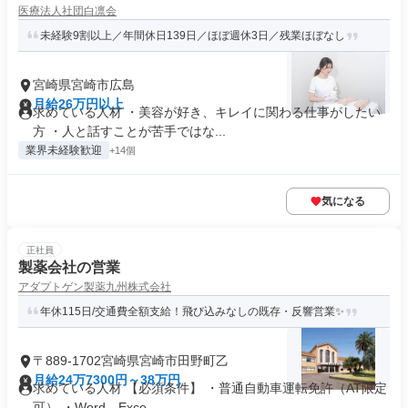
医療法人社団白凛会
未経験9割以上／年間休日139日／ほぼ週休3日／残業ほぼなし
宮崎県宮崎市広島
月給26万円以上
求めている人材 ・美容が好き、キレイに関わる仕事がしたい
方 ・人と話すことが苦手ではな...
業界未経験歓迎
+14個
気になる
正社員
製薬会社の営業
アダプトゲン製薬九州株式会社
年休115日/交通費全額支給！飛び込みなしの既存・反響営業✨
〒889-1702宮崎県宮崎市田野町乙
月給24万7300円～38万円
求めている人材 【必須条件】 ・普通自動車運転免許（AT限定
可） ・Word、Exce...