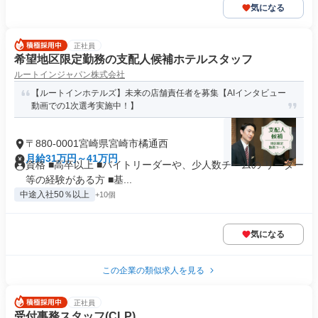
気になる
正社員
希望地区限定勤務の支配人候補ホテルスタッフ
ルートインジャパン株式会社
【ルートインホテルズ】未来の店舗責任者を募集【AIインタビュー
動画での1次選考実施中！】
〒880-0001宮崎県宮崎市橘通西
月給31万円～41万円
資格 ■高卒以上 ■バイトリーダーや、少人数チームの リーダー
等の経験がある方 ■基...
中途入社50％以上
+10個
気になる
この企業の類似求人を見る
正社員
受付事務スタッフ(CLP)