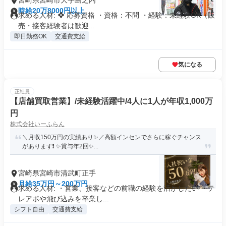
宮崎県宮崎市大字島之内
時給20万8000円以上
求める人材: ❖ 応募資格 ・資格：不問 ・経験：未経験OK（販
売・接客経験者は歓迎...
即日勤務OK
交通費支給
気になる
正社員
【店舗買取営業】/未経験活躍中/4人に1人が年収1,000万
円
株式会社いーふらん
＼月収150万円の実績あり✨／高額インセンでさらに稼ぐチャンス
があります❗ ✨賞与年2回✨...
宮崎県宮崎市清武町正手
月給35万円～200万円
求める人材: ・営業、接客などの前職の経験を活かしたい ・テ
レアポや飛び込みを卒業し...
シフト自由
交通費支給