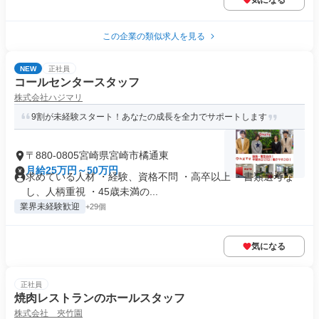
気になる
この企業の類似求人を見る
NEW
正社員
コールセンタースタッフ
株式会社ハジマリ
9割が未経験スタート！あなたの成長を全力でサポートします
〒880-0805宮崎県宮崎市橘通東
月給25万円～50万円
求めている人材 ・経験、資格不問 ・高卒以上 ・書類選考な
し、人柄重視 ・45歳未満の...
業界未経験歓迎
+29個
気になる
正社員
焼肉レストランのホールスタッフ
株式会社 夾竹園