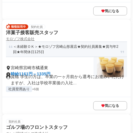
気になる
契約社員
洋菓子接客販売スタッフ
モロゾフ株式会社
＜未経験ＯＫ＞★モロゾフ宮崎山形屋店★契約社員募集★賞与年2
回★年間休日125日
宮崎県宮崎市橘通東
時給1161円～1335円
資格 学生の方は、卒業の一ヶ月前から選考にお進みいただけ
ますが、入社は学校卒業後の入社...
社員登用あり
+6個
気になる
契約社員
ゴルフ場のフロントスタッフ