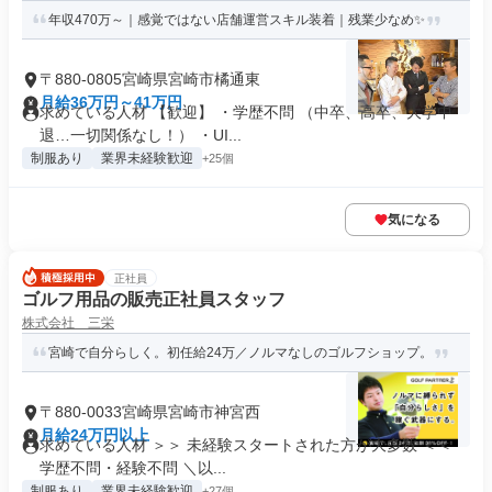
年収470万～｜感覚ではない店舗運営スキル装着｜残業少なめ✨
〒880-0805宮崎県宮崎市橘通東
月給36万円～41万円
求めている人材 【歓迎】 ・学歴不問 （中卒、高卒、大学中
退…一切関係なし！） ・UI...
制服あり
業界未経験歓迎
+25個
気になる
正社員
ゴルフ用品の販売正社員スタッフ
株式会社 三栄
宮崎で自分らしく。初任給24万／ノルマなしのゴルフショップ。
〒880-0033宮崎県宮崎市神宮西
月給24万円以上
求めている人材 ＞＞ 未経験スタートされた方が大多数 ＜＜
学歴不問・経験不問 ＼以...
制服あり
業界未経験歓迎
+27個