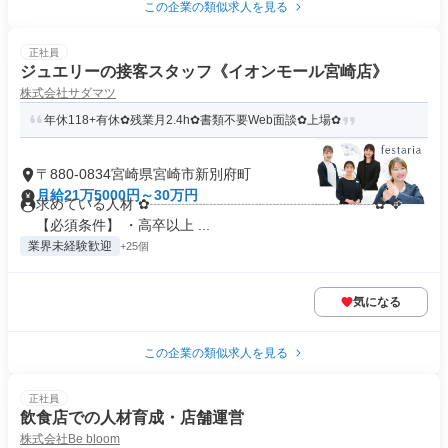
この企業の類似求人を見る
正社員
ジュエリーの接客スタッフ《イオンモール宮崎店》
株式会社サダマツ
年休118+有休✿残業月2.4h✿書類不要Web面談✿上場✿
〒880-0834宮崎県宮崎市新別府町
月給21万5000円～30万円
求めている人材 ✿┈┈┈┈┈┈┈┈┈┈┈┈┈┈┈┈✿ ✥
【必須条件】 ・高卒以上 ...
業界未経験歓迎
+25個
気になる
この企業の類似求人を見る
正社員
飲食店での人材育成・店舗運営
株式会社Be bloom