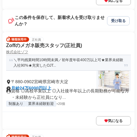
気になる
この条件を保存して、新着求人を受け取りませ
受け取る
んか？
正社員
Zoffのメガネ販売スタッフ(正社員)
株式会社ゾフ
＼平均残業時間10時間未満／初年度年収400万以上可★業界未経験
入社90%★充実したOJT...
〒880-0902宮崎県宮崎市大淀
月給24万6000円以上
資格 ◎高校卒業以上 ◎入社後半年以上の長期勤務が可能な方
・未経験から正社員になり...
制服あり
業界未経験歓迎
+20個
気になる