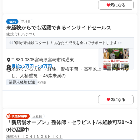
気になる
NEW
正社員
未経験からでも活躍できるインサイドセールス
株式会社ハジマリ
9割が未経験スタート！あなたの成長を全力でサポートします
〒880-0805宮崎県宮崎市橘通東
月給25万円～50万円
求めている人材 ・経験、資格不問 ・高卒以上 ・書類選考な
し、人柄重視 ・45歳未満の...
業界未経験歓迎
+29個
気になる
正社員
「新店舗オープン」整体師・セラピスト/未経験可/20〜3
0代活躍中
株式会社ＩＣＨＩＮＯＳＨＩＫＩ