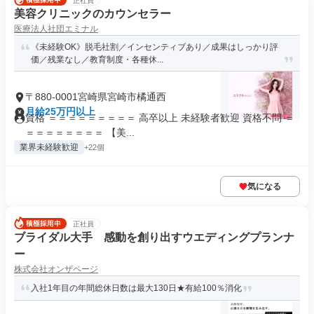
正社員
美容クリニックのカウンセラー
医療法人社団エミナル
《未経験OK》脱毛社割／インセンティブあり／成果はしっかり評
価／残業なし／教育制度・各種休...
〒880-0001宮崎県宮崎市橘通西
月給25万円以上
資格 ＝＝＝＝＝＝＝＝＝ 高卒以上 未経験者歓迎 資格不問 ＝
＝＝＝＝＝＝＝＝ 【美...
業界未経験歓迎
+22個
気になる
正社員
ブライダル大手 感動を創り出すウエディングプランナ
ー
株式会社オンザページ
入社1年目の年間総休日数は最大130日★有給100％消化