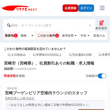
会員登録
ログイン
職種・キーワードから探す
条件保存
勤務地
職種
こだわり条件
雇用形態
年収
新着のみ
1
1
こだわり条件の追加設定を忘れていませんか？
土日祝休み
年間休日120日以上
完全週休2日制
学歴
宮崎市（宮崎県）、社員割引ありの転職・求人情報
366
件
1
〜
100
件目を表示中
関連度順
新着順
詳細表示
契約社員
宮崎ブーゲンビリア空港内ラウンジのスタッフ
宮崎空港ビル株式会社
おもてなしが得意な方に♪週休二日制で年間休日120日☆