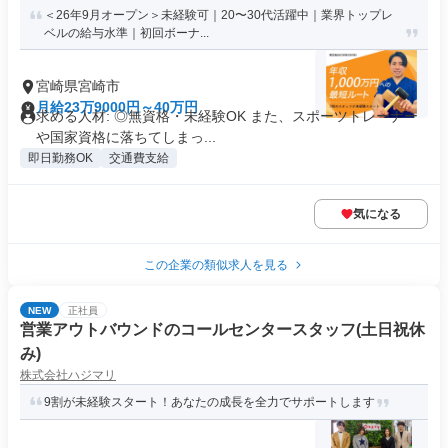
＜26年9月オープン＞未経験可｜20〜30代活躍中｜業界トップレ
ベルの給与水準｜初回ボーナ...
宮崎県宮崎市
月給23万9000円～40万円
求める人材: ◎無資格・未経験OK また、スポーツトレーナー
や国家資格に落ちてしまっ...
即日勤務OK
交通費支給
気になる
この企業の類似求人を見る
NEW
正社員
営業アウトバウンドのコールセンタースタッフ(土日祝休
み)
株式会社ハジマリ
9割が未経験スタート！あなたの成長を全力でサポートします