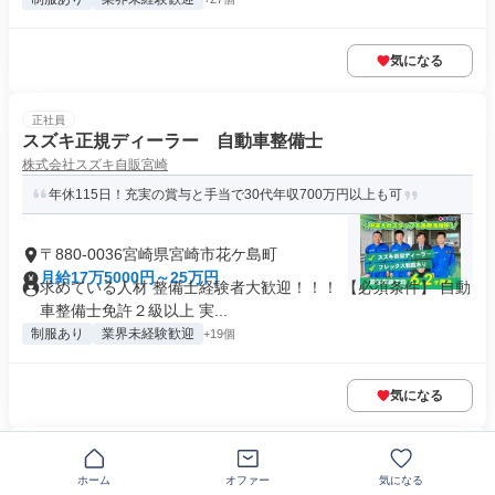
気になる
正社員
スズキ正規ディーラー 自動車整備士
株式会社スズキ自販宮崎
年休115日！充実の賞与と手当で30代年収700万円以上も可
〒880-0036宮崎県宮崎市花ケ島町
月給17万5000円～25万円
求めている人材 整備士経験者大歓迎！！！ 【必須条件】 自動
車整備士免許２級以上 実...
制服あり
業界未経験歓迎
+19個
気になる
NEW
正社員
インサイドセールス(コールセンタースタッフ)
ホーム
オファー
気になる