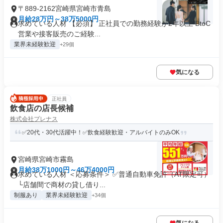
〒889-2162宮崎県宮崎市青島
月給28万円～38万5000円
求めている人材 【必須】 正社員での勤務経験が2年以上 BtoC
営業や接客販売のご経験...
業界未経験歓迎
+29個
気になる
正社員
飲食店の店長候補
株式会社プレナス
✅20代・30代活躍中！✅飲食経験歓迎・アルバイトのみOK
宮崎県宮崎市霧島
月給38万1000円～46万4000円
求めている人材 ＜応募条件＞ ✅普通自動車免許（AT限定可）
└店舗間で商材の貸し借り...
制服あり
業界未経験歓迎
+34個