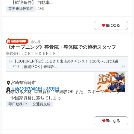
【歓迎条件】 自動車...
業界未経験歓迎
+23個
気になる
正社員
《オープニング》整骨院・整体院での施術スタッフ
株式会社ＩＣＨＩＮＯＳＨＩＫＩ
【10月OPEN予定】ふるさと出店のチャンス！｜20代〜30代活躍
中！｜無資格OK｜未経験...
宮崎県宮崎市
月給22万7000円～35万円
求める人材: ◎無資格・未経験OK また、スポーツトレーナー
や国家資格に落ちてしまっ...
即日勤務OK
交通費支給
気になる