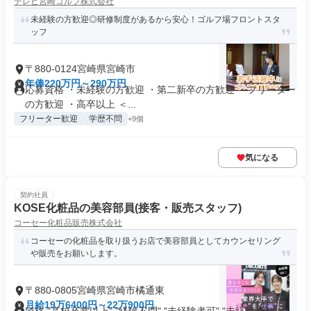
テレビ宮崎ゴルフ株式会社
未経験の方歓迎◎研修制度があるから安心！ゴルフ場フロントスタ
ッフ
〒880-0124宮崎県宮崎市
年俸220万円～290万円
応募資格 ・未経験の方歓迎 ・第二新卒の方歓迎 ・フリーター
の方歓迎 ・高卒以上 ＜...
フリーター歓迎
学歴不問
+9個
気になる
契約社員
KOSE化粧品の美容部員(接客・販売スタッフ)
コーセー化粧品販売株式会社
コーセーの化粧品を取り扱うお店で美容部員としてカウンセリング
や販売をお願いします。
〒880-0805宮崎県宮崎市橘通東
月給19万6400円～22万900円