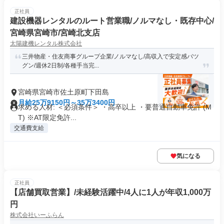
正社員
建設機器レンタルのルート営業職/ノルマなし・既存中心/
宮崎県宮崎市/宮崎北支店
太陽建機レンタル株式会社
三井物産・住友商事グループ企業/ノルマなし/高収入で安定感バツ
グン/週休2日制/各種手当完...
宮崎県宮崎市佐土原町下田島
月給25万9150円～35万3400円
求める人材: ＜必須条件＞ ・高卒以上 ・要普通自動車免許 (M
T) ※AT限定免許...
交通費支給
気になる
正社員
【店舗買取営業】/未経験活躍中/4人に1人が年収1,000万
円
株式会社いーふらん