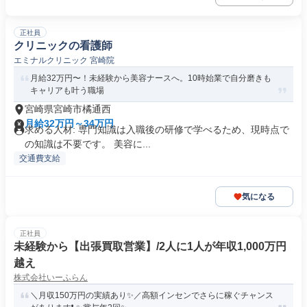
正社員
クリニックの看護師
エミナルクリニック 宮崎院
月給32万円〜！未経験から美容ナースへ。10時始業で自分磨きも
キャリアも叶う職場
宮崎県宮崎市橘通西
月給32万円～34万円
求める人材: 専門知識は入職後の研修で学べるため、現時点で
の知識は不要です。 美容に...
交通費支給
気になる
正社員
未経験から【出張買取営業】/2人に1人が年収1,000万円
越え
株式会社いーふらん
＼月収150万円の実績あり✨／高額インセンでさらに稼ぐチャンス