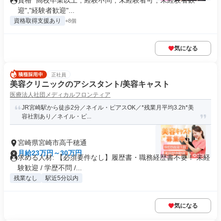
資格 "高校卒業以上","経験不問","未経験者可","未経験者歓
迎","経験者歓迎"...
資格取得支援あり
+8個
気になる
正社員
美容クリニックのアシスタント/美容キャスト
医療法人社団メディカルフロンティア
JR宮崎駅から徒歩2分／ネイル・ピアスOK／*残業月平均3.2h*美
容社割あり／ネイル・ピ...
宮崎県宮崎市高千穂通
月給23万円～30万円
求める人材: 【必須要件なし】履歴書・職務経歴書不要！ 未経
験歓迎 / 学歴不問 /...
残業なし
駅近5分以内
気になる