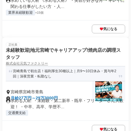
求めている人材 《求める人材》 ・美容が好きな方 ・キレイに
関わる仕事がしたい方 ・人...
業界未経験歓迎
+15個
気になる
正社員
未経験歓迎|地元宮崎でキャリアアップ!焼肉店の調理ス
タッフ
株式会社元気ファクトリー
宮崎青島で初出店！福利厚生30種以上｜月9〜10日休み・賞与年2
回｜深夜営業・転勤なし
宮崎県宮崎市青島
月給27万円～29万3000円
求める人材: ・未経験・第二新卒・既卒・フリーターさん大歓
迎！ ・中卒、高卒、学歴不...
交通費支給
気になる