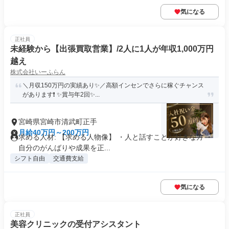
気になる
正社員
未経験から【出張買取営業】/2人に1人が年収1,000万円
越え
株式会社いーふらん
＼月収150万円の実績あり✨／高額インセンでさらに稼ぐチャンス
があります❗ ✨賞与年2回✨...
宮崎県宮崎市清武町正手
月給40万円～200万円
求める人材: 【求める人物像】 ・人と話すことが好きな方 ・
自分のがんばりや成果を正...
シフト自由
交通費支給
気になる
正社員
美容クリニックの受付アシスタント