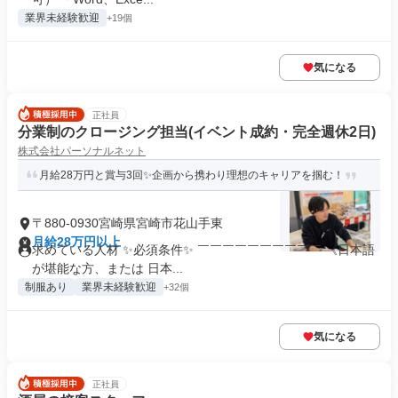
業界未経験歓迎
+19個
気になる
正社員
分業制のクロージング担当(イベント成約・完全週休2日)
株式会社パーソナルネット
月給28万円と賞与3回✨企画から携わり理想のキャリアを掴む！
〒880-0930宮崎県宮崎市花山手東
月給28万円以上
求めている人材 ✨必須条件✨ ￣￣￣￣￣￣￣￣￣￣ 《日本語
が堪能な方、または 日本...
制服あり
業界未経験歓迎
+32個
気になる
正社員