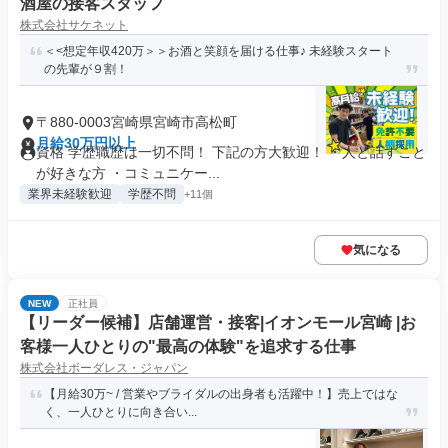
酒屋の接客スタッフ
株式会社サケネット
＜<想定年収420万＞＞お酒と笑顔を届ける仕事♪ 未経験スタート
の先輩が９割！
〒880-0003宮崎県宮崎市高松町
月給30万円以上
資格 学歴職歴は一切不問！ 下記の方大歓迎！ ・人と話すこと
が好きな方 ・コミュニケー...
業界未経験歓迎
学歴不問
+11個
気になる
NEW
正社員
【リーダー候補】店舗運営・接客|イオンモール宮崎 |お
客様一人ひとりの"最高の体験"を追求する仕事
株式会社ボーダレス・ジャパン
【月給30万~ / 営業やブライダルの出身者も活躍中！】売上ではな
く、一人ひとりに向き合い...