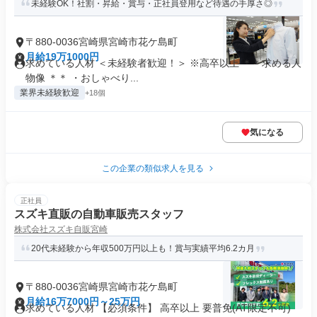
未経験OK！社割・昇給・賞与・正社員登用など待遇の手厚さ◎
〒880-0036宮崎県宮崎市花ケ島町
月給19万1000円
求めている人材 ＜未経験者歓迎！＞ ※高卒以上 ＊＊求める人
物像 ＊＊ ・おしゃべり...
業界未経験歓迎
+18個
気になる
この企業の類似求人を見る
正社員
スズキ直販の自動車販売スタッフ
株式会社スズキ自販宮崎
20代未経験から年収500万円以上も！賞与実績平均6.2カ月
〒880-0036宮崎県宮崎市花ケ島町
月給16万7000円～25万円
求めている人材 【必須条件】 高卒以上 要普免(AT限定不可)