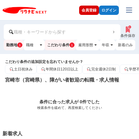
会員登録
ログイン
職種・キーワードから探す
条件保存
勤務地
職種
こだわり条件
雇用形態
年収
新着のみ
1
1
こだわり条件の追加設定を忘れていませんか？
土日祝休み
年間休日120日以上
完全週休2日制
学歴
宮崎市（宮崎県）、障がい者歓迎の転職・求人情報
条件に合った求人が 0件でした
検索条件を緩めて、再度検索してください
新着求人