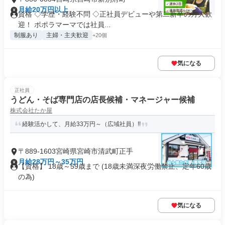
月給20万円以上
資格 ◇学歴・経験不問 ◇正社員デビューや第二新卒の方大歓
迎！ ポポラマーマでは社員...
制服あり
主婦・主夫歓迎
+20個
気になる
正社員
うどん・そば専門店の店長候補・マネージャー候補
株式会社たか屋
経験活かして、月給33万円～（広域社員）!!
〒889-1603宮崎県宮崎市清武町正手
月給28万円～35万円
【資格】 18歳～59歳まで (18歳未満深夜労働禁止、定年60歳
の為)
気になる