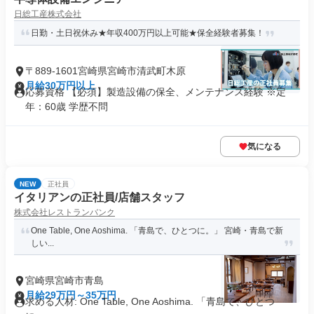
日総工産株式会社
日勤・土日祝休み★年収400万円以上可能★保全経験者募集！
〒889-1601宮崎県宮崎市清武町木原
月給30万円以上
応募資格 【必須】製造設備の保全、メンテナンス経験 ※定
年：60歳 学歴不問
気になる
NEW
正社員
イタリアンの正社員/店舗スタッフ
株式会社レストランバンク
One Table, One Aoshima. 「青島で、ひとつに。」 宮崎・青島で新
しい...
宮崎県宮崎市青島
月給29万円～35万円
求める人材: One Table, One Aoshima. 「青島で、ひとつ