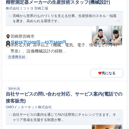
精密測定器メーカーの生産技術スタッフ(機械設計)
株式会社ミツトヨ 宮崎工場
宮崎から世界のものづくりを支える仕事。生産技術のスキル・知識
を磨き、高められる環境です。
宮崎県宮崎市
月給26万1500円～43万3400円
求める人材: 高卒以上（機械、電気、電子、情報などの学科・
専攻）、設備機械設計の経験...
交通費支給
気になる
契約社員
自社サービスの問い合わせ対応、サービス案内(電話での
接客販売)
GMOインターネット株式会社
自社サービスの案内を通じてAIの活用等にチャレンジできます。キ
ャリア形成を支援する制度が整...