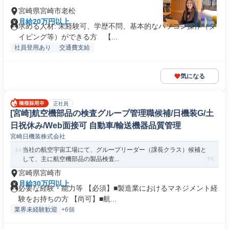
宮崎県宮崎市老松
月給20万円以上
求める人材: 未経験可、学歴不問、基本的なパソコン操作（タ
イピング等）ができる方 【...
社員登用あり
交通費支給
気になる
正社員
[宮崎]航空機部品の検査グループ管理職候補/日機装G/土
日祝休み/Web面接可 自動車/輸送機器品質管理
宮崎日機装株式会社
当社の航空宇宙工場にて、グループリーダー（課長クラス）候補と
して、主に航空機部品の製品検査...
宮崎県宮崎市
月給30万円以上
必要な経験・能力等 【必須】■製造業におけるマネジメント経
験をお持ちの方 【尚可】■航...
業界未経験歓迎
+6個