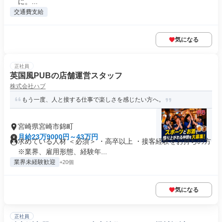
に。...
交通費支給
気になる
正社員
英国風PUBの店舗運営スタッフ
株式会社ハブ
もう一度、人と接する仕事で楽しさを感じたい方へ。
宮崎県宮崎市錦町
月給23万9000円～43万円
求めている人材 ＜必須＞ ・高卒以上 ・接客経験をお持ちの方
※業界、雇用形態、経験年...
業界未経験歓迎
+20個
気になる
正社員