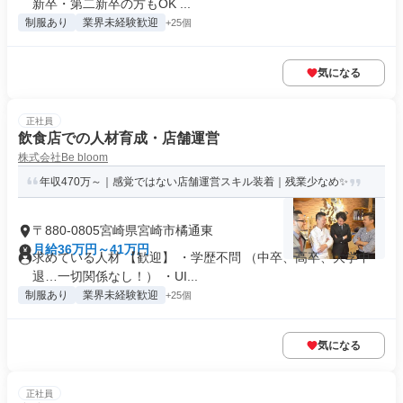
新卒・第二新卒の方もOK ...
制服あり
業界未経験歓迎
+25個
気になる
正社員
飲食店での人材育成・店舗運営
株式会社Be bloom
年収470万～｜感覚ではない店舗運営スキル装着｜残業少なめ✨
〒880-0805宮崎県宮崎市橘通東
月給36万円～41万円
求めている人材 【歓迎】 ・学歴不問 （中卒、高卒、大学中
退…一切関係なし！） ・UI...
制服あり
業界未経験歓迎
+25個
気になる
正社員