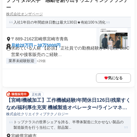
ブライダル大手 感動を創り出すウエディングプランナ
ー
株式会社オンザページ
入社1年目の年間総休日数は最大130日★有給100％消化
〒889-2162宮崎県宮崎市青島
月給28万円～38万5000円
求めている人材 【必須】 正社員での勤務経験が2年以上 BtoC
営業や接客販売のご経験...
業界未経験歓迎
+29個
気になる
正社員
【宮崎/機械加工】工作機械経験/年間休日126日/残業すく
なめ/福利厚生充実 機械製造オペレーター/ラインマネー
株式会社クリエイティブテクノロジー
ジャー
トップクラスの世界シェアを誇る、半導体製造に欠かせない製品の
製造販売を行う当社にて、部品製...
宮崎県宮崎市