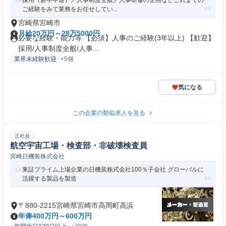
採用（新卒中途）／人事制度全般／人事研修の企画などこれまでの
ご経験をみて業務をお任せしてい...
宮崎県宮崎市
月給20万円～28万5000円
必要な経験・能力等 【必須】人事のご経験(3年以上) 【歓迎】
採用/人事制度全般/人事...
業界未経験歓迎
+5個
気になる
この企業の類似求人を見る
正社員
航空宇宙工場・検査部・非破壊検査員
宮崎日機装株式会社
東証プライム上場企業の日機装株式会社100％子会社 グローバルに
活躍する製品を製造
〒880-2215宮崎県宮崎市高岡町高浜
年俸400万円～600万円