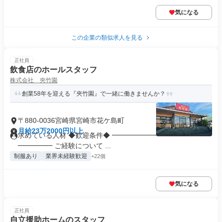
気になる
この企業の類似求人を見る
正社員
飲食店のホールスタッフ
株式会社 夾竹園
創業58年を迎える『夾竹園』で一緒に働きませんか？
〒880-0036宮崎県宮崎市花ケ島町
月給23万2000円以上
求めている人材 ◆歓迎条件◆ ━━━━━━━━━━━━━━
━━━━━ ご経験について ...
制服あり
業界未経験歓迎
+22個
気になる
正社員
自立援助ホームのスタッフ