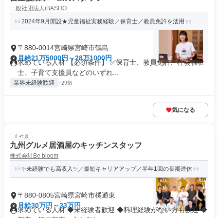
一般社団法人iBASHO
2024年9月開設★児童福祉実務経験／保育士／教員免許を活用
〒880-0014宮崎県宮崎市鶴島
月給21万5000円～28万1000円
求めている人材 【必須条件】 ✅保育士、教員免許、社会福祉
士、子育て支援員などのいずれ...
業界未経験歓迎
+29個
気になる
正社員
九州グルメ居酒屋のキッチンスタッフ
株式会社Be bloom
✨未経験でも高収入✨／最短キャリアアップ／半年1回の長期連休
〒880-0805宮崎県宮崎市橘通東
月給30万円～33万円
求めている人材 ◆未経験者歓迎 ◆料理経験がない方も歓迎 ◆