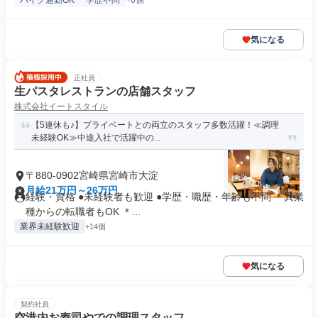
バイク通勤OK
学歴不問
+6個
気になる
正社員
生パスタレストランの店舗スタッフ
株式会社イートスタイル
【5連休も♪】プライベートとの両立のスタッフ多数活躍！≪調理
未経験OK≫中途入社で活躍中の...
〒880-0902宮崎県宮崎市大淀
月給21万円～26万円
経験・資格 ●未経験者も歓迎 ●学歴・職歴・年齢も不問 ＊異業
種からの転職者もOK ＊...
業界未経験歓迎
+14個
気になる
契約社員
空港内お寿司やでの調理スタッフ