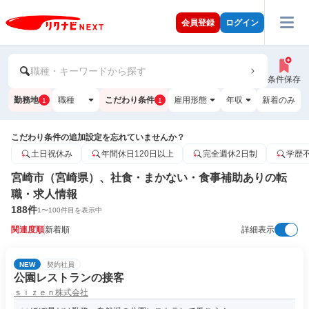
会員登録
ログイン
職種・キーワードから探す
条件保存
勤務地
職種
こだわり条件
雇用形態
年収
新着のみ
1
1
こだわり条件の追加設定を忘れていませんか？
土日祝休み
年間休日120日以上
完全週休2日制
学歴
宮崎市（宮崎県）、社食・まかない・食事補助ありの転
職・求人情報
188
件
1
〜
100
件目を表示中
関連度順
新着順
詳細表示
NEW
契約社員
公園レストランの接客
ｓｉｚｅｎ株式会社