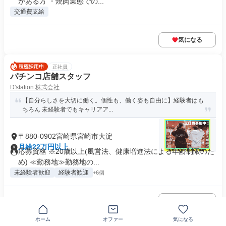
がある方 ・焼肉業態での...
交通費支給
気になる
正社員
パチンコ店舗スタッフ
D'station 株式会社
【自分らしさを大切に働く。個性も、働く姿も自由に】経験者はも
ちろん 未経験者でもキャリアア...
〒880-0902宮崎県宮崎市大淀
月給22万円以上
応募資格 ※20歳以上(風営法、健康増進法による年齢制限のた
め) ≪勤務地≫勤務地の...
未経験者歓迎
経験者歓迎
+6個
気になる
ホーム
オファー
気になる