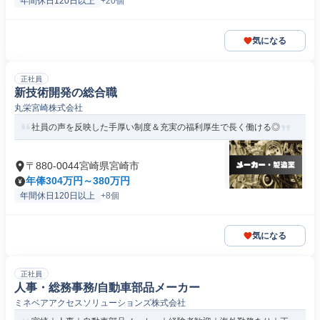
年間休日120日以上
+20個
気になる
正社員
新技術開発の総合職
丸栄宮崎株式会社
社員の声を反映した手厚い制度＆充実の福利厚生で長く働ける◎
〒880-0044宮崎県宮崎市
年俸304万円～380万円
年間休日120日以上
+8個
気になる
正社員
人事・総務事務/自動車部品メーカー
ミネベアアクセスソリューションズ株式会社