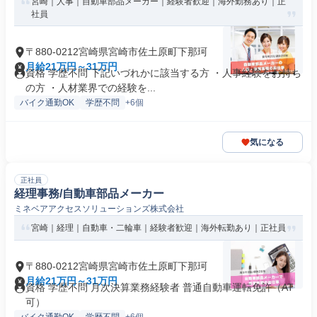
宮崎｜人事｜自動車部品メーカー｜経験者歓迎｜海外勤務あり｜正
社員
〒880-0212宮崎県宮崎市佐土原町下那珂
月給21万円～31万円
資格 学歴不問 下記いづれかに該当する方 ・人事経験をお持ち
の方 ・人材業界での経験を...
バイク通勤OK
学歴不問
+6個
気になる
正社員
経理事務/自動車部品メーカー
ミネベアアクセスソリューションズ株式会社
宮崎｜経理｜自動車・二輪車｜経験者歓迎｜海外転勤あり｜正社員
〒880-0212宮崎県宮崎市佐土原町下那珂
月給21万円～31万円
資格 学歴不問 月次決算業務経験者 普通自動車運転免許（AT
可）