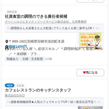
契約社員
社員食堂の調理のできる責任者候補
グリーンホスピタリティフードサービス株式会社 九州事務所
調理師さん＆栄養士さん大歓迎♪ブランクあり＆第二新卒もOK！
〒889-1601宮崎県宮崎市清武町木原
時給1400円
求めている人材 ＼ 必須スキル ／ ＊調理師免許 ＼ 歓迎スキル
／ ＊未経験・ブラ...
制服あり
主婦・主夫歓迎
+17個
気になる
NEW
正社員
カフェレストランのキッチンスタッフ
株式会社G.N.O
経験者積極採用★人気カフェでキャリアUP！続々新店出店予定！