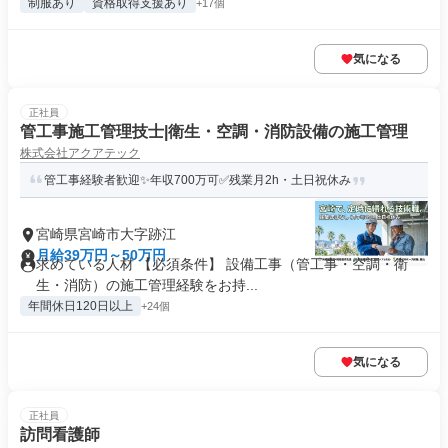
制服あり
資格取得支援あり
+17個
気になる
正社員
管工事施工管理技士|衛生・空調・消防設備の施工管理
株式会社アクアテック
管工事経験者歓迎✨年収700万可✅残業月2h・土日祝休み
宮崎県宮崎市大字跡江
月給39万円～50万円
求めている人材 【必須条件】 設備工事（管工事・空調・衛
生・消防）の施工管理経験をお持...
年間休日120日以上
+24個
気になる
正社員
訪問看護師