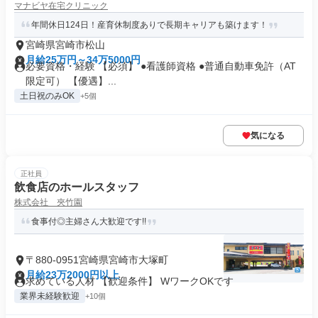
マナビヤ在宅クリニック
年間休日124日！産育休制度ありで長期キャリアも築けます！
宮崎県宮崎市松山
月給25万円～34万5000円
必要資格・経験 【必須】 ●看護師資格 ●普通自動車免許（AT
限定可） 【優遇】...
土日祝のみOK
+5個
気になる
正社員
飲食店のホールスタッフ
株式会社 夾竹園
食事付◎主婦さん大歓迎です!!
〒880-0951宮崎県宮崎市大塚町
月給23万2000円以上
求めている人材 【歓迎条件】 WワークOKです
業界未経験歓迎
+10個