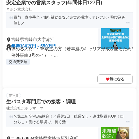
安定企業での営業スタッフ(年間休日127日)
ネポン株式会社
賞与・食事手当・旅行補助金など充実の環境＼テレアポ・飛び込み
無し／
宮崎県宮崎市大字赤江
年俸360万円～550万円
求める人材: ・35歳迄の方（若年層のキャリア形成を図るため/
例外事由3号のイ） ・...
交通費支給
気になる
正社員
生パスタ専門店での接客・調理
株式会社ポポラマーマ
＼第二新卒×転職歓迎！／週休2日・残業なし・連休取得もOK！自
分らしく働ける環境で、長く活...
〒880-0834宮崎県宮崎市新別府町