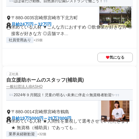
ほぼ昼だけ勤務。自然派の公園レストランで働こう！
〒880-0035宮崎県宮崎市下北方町
月給24万円～32万円
求めている人材 ▼こんな方におすすめ ◎飲食業が好きな方 ◎
接客が好きな方 ◎店舗マネ...
社員登用あり
+15個
気になる
正社員
自立援助ホームのスタッフ(補助員)
一般社団法人iBASHO
2024年９月開設！児童の明るい未来に伴走☆無資格者歓迎✨
〒880-0014宮崎県宮崎市鶴島
月給19万5000円～29万7000円
求めている人材 ★人間性を重視して選考させていただきます
★ 無資格（補助員）であっても...
業界未経験歓迎
+32個