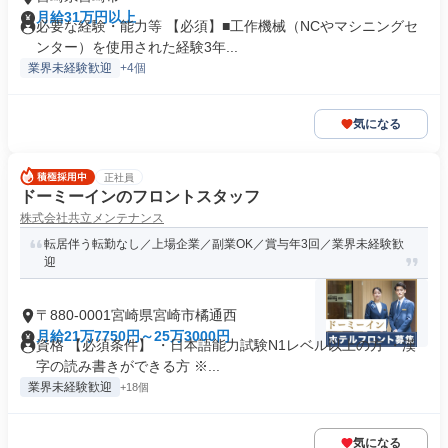
月給31万円以上
必要な経験・能力等 【必須】■工作機械（NCやマシニングセ
ンター）を使用された経験3年...
業界未経験歓迎
+4個
気になる
正社員
ドーミーインのフロントスタッフ
株式会社共立メンテナンス
転居伴う転勤なし／上場企業／副業OK／賞与年3回／業界未経験歓
迎
〒880-0001宮崎県宮崎市橘通西
月給21万7750円～25万3000円
資格 【必須条件】 ・日本語能力試験N1レベル以上の方 ・漢
字の読み書きができる方 ※...
業界未経験歓迎
+18個
気になる