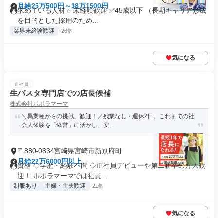
月給25万500円～38万1500円
求めている人材 ✅未経験歓迎 ✅45歳以下 （長期キャリア形成
を目的とした採用のため...
業界未経験歓迎
+26個
気になる
正社員
生パスタ専門店での店長候補
株式会社ポポラマーマ
＼異業種からの挑戦、歓迎！／残業なし・週休2日。これまでの社
会人経験を「経営」に活かし、安...
〒880-0834宮崎県宮崎市新別府町
月給22万6000円以上
資格 ◇学歴・経験不問 ◇正社員デビューや第二新卒の方大歓
迎！ ポポラマーマでは社員...
制服あり
主婦・主夫歓迎
+21個
気になる