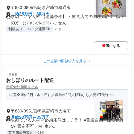
〒880-0805宮崎県宮崎市橘通東
月給25万円～30万円
求めている人材 【応募条件】 ・飲食店での調理経験3年以上
の方 （ジャンルは問いません...
制服あり
バイク通勤OK
+26個
気になる
この企業の類似求人を見る
正社員
おしぼりのルート配送
株式会社南国タオル
完全週休2日（木・日）／賞与年2回／転勤なし／要MT免許
〒880-0951宮崎県宮崎市大塚町
月給23万円～35万円
求めている人材 ✅必須条件はコチラ！ ●普通自動車運転免許
(AT限定不可／MT車の...
業界未経験歓迎
+21個