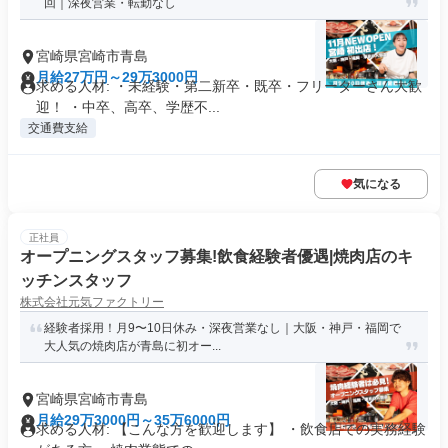
回｜深夜営業・転勤なし
宮崎県宮崎市青島
月給27万円～29万3000円
求める人材: ・未経験・第二新卒・既卒・フリーターさん大歓
迎！ ・中卒、高卒、学歴不...
交通費支給
気になる
正社員
オープニングスタッフ募集!飲食経験者優遇|焼肉店のキ
ッチンスタッフ
株式会社元気ファクトリー
経験者採用！月9〜10日休み・深夜営業なし｜大阪・神戸・福岡で
大人気の焼肉店が青島に初オー...
宮崎県宮崎市青島
月給29万3000円～35万6000円
求める人材: 【こんな方を歓迎します】 ・飲食店での実務経験