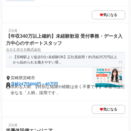
気になる
正社員
【年収340万以上確約】未経験歓迎 受付事務・データ入
力中心のサポートスタッフ
ＧＯＥＭＯＮ株式会社
【宮崎駅より徒歩5分♪未経験OK】正社員採用！約月給25万円以上
から始められる働きやすい環...
宮崎県宮崎市
月給24万5000円～40万円
求める人材: 【特別な知識や経験は全く不要です】 本選考は完
全なる「人柄」採用です...
気になる
正社員
半導体設備エンジニア