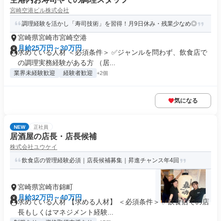
宮崎空港ビル株式会社
調理経験を活かし「寿司技術」を習得！月9日休み・残業少なめ◎
宮崎県宮崎市宮崎空港
月給25万円～30万円
求めている人材 ＜必須条件＞ ✅ジャンルを問わず、飲食店で
の調理実務経験がある方 （居...
業界未経験歓迎
経験者歓迎
+2個
気になる
NEW
正社員
居酒屋の店長・店長候補
株式会社ユウケイ
飲食店の管理経験必須｜店長候補募集｜昇進チャンス年4回
宮崎県宮崎市錦町
月給32万円～40万円
求めている人材 【求める人材】 ＜必須条件＞ ✅飲食店での店
長もしくはマネジメント経験...