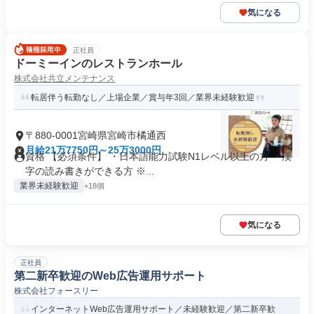
気になる
正社員
ドーミーインのレストランホール
株式会社共立メンテナンス
転居伴う転勤なし／上場企業／賞与年3回／業界未経験歓迎
〒880-0001宮崎県宮崎市橘通西
月給21万7750円～25万3000円
資格 【必須条件】 ・日本語能力試験N1レベル以上の方 ・漢
字の読み書きができる方 ※...
業界未経験歓迎
+18個
気になる
正社員
第二新卒歓迎のWeb広告運用サポート
株式会社フォースリー
インターネットWeb広告運用サポート／未経験歓迎／第二新卒歓