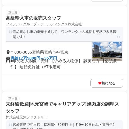
正社員
高級輸入車の販売スタッフ
フィデル・グループ・ホールディングス株式会社
高品質なお車の販売を通じて、ワンランク上の成長を実感できる職
場です！
〒880-0056宮崎県宮崎市神宮東
月給17万5000円～35万円
■求める人物像・資格 【求める人物像】 誠実な方 【必須条
件】 運転免許証（AT限定可...
気になる
正社員
未経験歓迎|地元宮崎でキャリアアップ!焼肉店の調理ス
タッフ
株式会社元気ファクトリー
宮崎青島で初出店！福利厚生30種以上｜月9〜10日休み・賞与年2