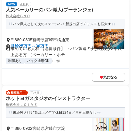
NEW
正社員
人気ベーカリーのパン職人(ブーランジェ)
株式会社G.N.O
パン職人として次のステージへ！新規出店でチャンスも拡大★
〒880-0805宮崎県宮崎市橘通東
月給25万円～30万円
求めている人材 【応募条件】 ・パン製造の実務経験が3年以
上ある方 （ベーカリー・ホテ...
制服あり
バイク通勤OK
+27個
気になる
正社員
ホットヨガスタジオのインストラクター
株式会社ＬＯＩＶＥ
未経験入社94%以上／年間休日124日／早朝出勤なし
〒880-0902宮崎県宮崎市大淀