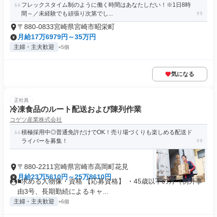
フレックスタイム制のように働く時間はあなたしだい！※1日8時
間～／未経験でも頑張り次第でし...
〒880-0833宮崎県宮崎市昭栄町
月給17万6979円～35万円
主婦・主夫歓迎
+5個
気になる
正社員
冷凍食品のルート配送および陳列作業
コゲツ産業株式会社
積極採用中◎普通免許だけでOK！売り場づくりも楽しめる配送ド
ライバーを募集！
〒880-2211宮崎県宮崎市高岡町花見
月給23万5610円～25万8610円
■求める人物像・資格 【応募資格】 ・45歳以下の方（例外事
由3号、長期勤続によるキャ...
主婦・主夫歓迎
+6個