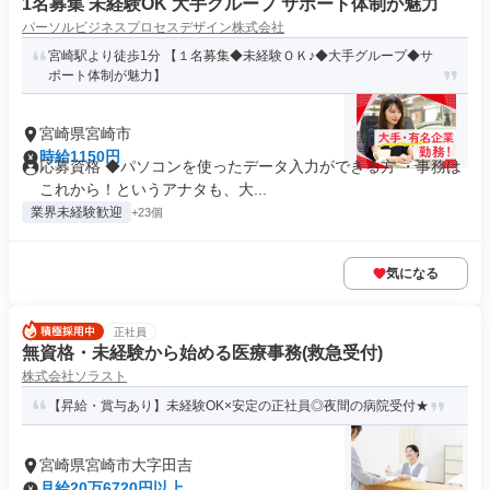
1名募集 未経験OK 大手グループ サポート体制が魅力
パーソルビジネスプロセスデザイン株式会社
宮崎駅より徒歩1分 【１名募集◆未経験ＯＫ♪◆大手グループ◆サ
ポート体制が魅力】
宮崎県宮崎市
時給1150円
応募資格 ◆パソコンを使ったデータ入力ができる方 ・事務は
これから！というアナタも、大...
業界未経験歓迎
+23個
気になる
正社員
無資格・未経験から始める医療事務(救急受付)
株式会社ソラスト
【昇給・賞与あり】未経験OK×安定の正社員◎夜間の病院受付★
宮崎県宮崎市大字田吉
月給20万6720円以上