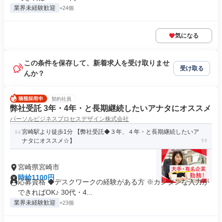
業界未経験歓迎
+24個
気になる
この条件を保存して、新着求人を受け取りませ
受け取る
んか？
契約社員
弊社受託 3年・4年・と長期継続したいアナタにオススメ
パーソルビジネスプロセスデザイン株式会社
宮崎駅より徒歩1分 【弊社受託◆３年、４年・と長期継続したいア
ナタにオススメ☆】
宮崎県宮崎市
時給1100円
応募資格 ◆デスクワークの経験がある方 ※カンタンな入力が
できればOK♪ 30代・4...
業界未経験歓迎
+23個