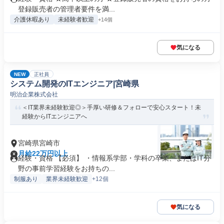
登録販売者の管理者要件を満...
介護休暇あり
未経験者歓迎
+14個
気になる
NEW
正社員
システム開発のITエンジニア|宮崎県
明治企業株式会社
＜IT業界未経験歓迎◎＞手厚い研修＆フォローで安心スタート！未
経験からITエンジニアへ
宮崎県宮崎市
月給22万円以上
経験・資格 【必須】 ・情報系学部・学科の卒業、またはIT分
野の事前学習経験をお持ちの...
制服あり
業界未経験歓迎
+12個
気になる