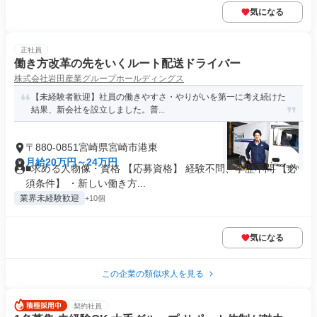
気になる
正社員
働き方改革の先をいくルート配送ドライバー
株式会社岩田産業グループホールディングス
【未経験者歓迎】社員の働きやすさ・やりがいを第一に考え続けた
結果、新会社を設立しました。普...
〒880-0851宮崎県宮崎市港東
月給20万円～24万円
■求める人物像・資格 【応募資格】 経験不問、学歴不問 【必
須条件】 ・新しい働き方...
業界未経験歓迎
+10個
気になる
この企業の類似求人を見る
契約社員