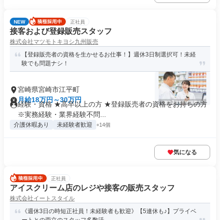
NEW
正社員
接客および登録販売スタッフ
株式会社マツモトキヨシ九州販売
【登録販売者の資格を生かせるお仕事！】週休3日制選択可！未経
験でも問題ナシ！
宮崎県宮崎市江平町
月給18万円～30万円
経験・資格 ★高卒以上の方 ★登録販売者の資格をお持ちの方
※実務経験・業界経験不問...
介護休暇あり
未経験者歓迎
+14個
気になる
正社員
アイスクリーム店のレジや接客の販売スタッフ
株式会社イートスタイル
《週休3日の時短正社員！未経験者も歓迎》【5連休も♪】プライベ