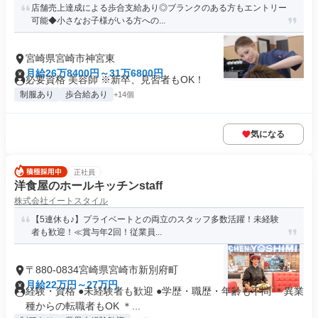
店舗売上達成による歩合支給あり◎ブランクのある方もエントリー
可能◆小さなお子様がいる方への...
宮崎県宮崎市神宮東
月給26万8400円～31万6800円
必要資格 美容師 ※新卒、見習者もOK！
制服あり
歩合給あり
+14個
気になる
正社員
洋食屋のホールキッチンstaff
株式会社イートスタイル
【5連休も♪】プライベートとの両立のスタッフ多数活躍！未経験
者も歓迎！≪賞与年2回！従業員...
〒880-0834宮崎県宮崎市新別府町
月給22万円～27万円
経験・資格 ●未経験者も歓迎 ●学歴・職歴・年齢も不問 ＊異業
種からの転職者もOK ＊...