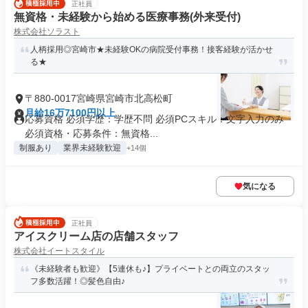
正社員
無資格・未経験から始める医療事務(外来受付)
株式会社ソラスト
人柄採用◎宮崎市★未経験OKの病院受付事務！接客経験が活かせ
る★
〒880-0017宮崎県宮崎市北高松町
月給16万7100円以上
応募資格 必須学歴：学歴不問 必須PCスキル：文字入力のみ
必須資格・応募条件：無資格...
制服あり
業界未経験歓迎
+14個
気になる
正社員
アイスクリーム店の店舗スタッフ
株式会社イートスタイル
《未経験者も歓迎》【5連休も♪】プライベートとの両立のスタッ
フ多数活躍！◎髪色自由♪