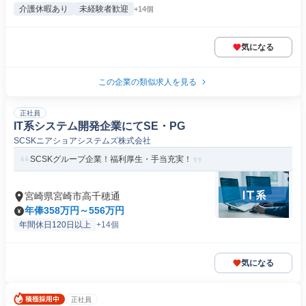
介護休暇あり
未経験者歓迎
+14個
気になる
この企業の類似求人を見る
正社員
IT系システム開発企業にてSE・PG
SCSKニアショアシステムズ株式会社
SCSKグループ企業！福利厚生・手当充実！
宮崎県宮崎市高千穂通
年俸358万円～556万円
年間休日120日以上
+14個
気になる
正社員