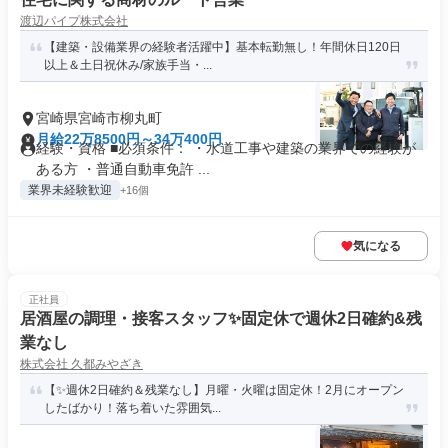
渡辺パイプ株式会社
【建築・設備業界の経験者活躍中】基本転勤無し！年間休日120日
以上＆土日祝休み/家族手当・...
宮崎県宮崎市柳丸町
月給22万8500円～34万400円
経験・資格 ■必須条件： ・水道工事や建築の業界での経験が
ある方 ・普通自動車免許 ...
業界未経験歓迎
+16個
気になる
正社員
居酒屋の調理・接客スタッフ✨固定休で週休2日確約&残
業なし
株式会社 久都みやざき
【✨週休2日確約＆残業なし】月曜・火曜は固定休！2月にオープン
したばかり！落ち着いた雰囲気...