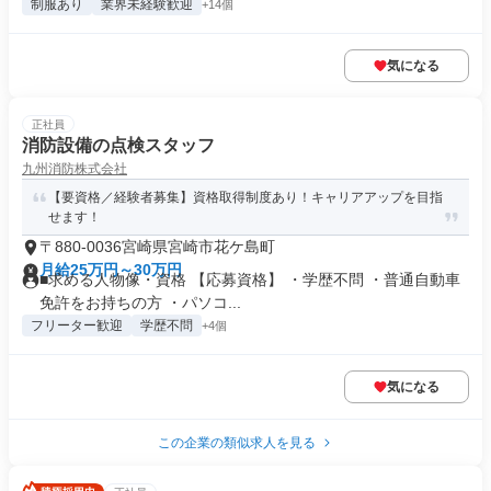
制服あり
業界未経験歓迎
+14個
気になる
正社員
消防設備の点検スタッフ
九州消防株式会社
【要資格／経験者募集】資格取得制度あり！キャリアアップを目指
せます！
〒880-0036宮崎県宮崎市花ケ島町
月給25万円～30万円
■求める人物像・資格 【応募資格】 ・学歴不問 ・普通自動車
免許をお持ちの方 ・パソコ...
フリーター歓迎
学歴不問
+4個
気になる
この企業の類似求人を見る