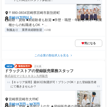
ートとの両立のスタッフ多数活...
〒880-0834宮崎県宮崎市新別府町
月給15万円以上
経験・資格 ■未経験者も歓迎 ■学歴・職歴・年齢も不問 ＊異業
種からの転職者もOK ＊...
制服あり
業界未経験歓迎
+13個
気になる
この企業の類似求人を見る
NEW
正社員
ドラックストアの登録販売業務スタッフ
株式会社マツモトキヨシ九州販売
【キャリア採用】週休3日制選択可！ブランクOK！また登録販売者
にて働きませんか？
宮崎県宮崎市大坪町
月給18万円～30万円
経験・資格 ★高卒以上の方 ★登録販売者の資格をお持ちの方