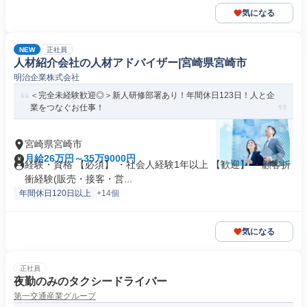
気になる
NEW
正社員
人材紹介会社の人材アドバイザー|宮崎県宮崎市
明治企業株式会社
＜完全未経験歓迎◎＞新人研修部署あり！年間休日123日！人と企
業をつなぐお仕事！
宮崎県宮崎市
月給26万円～35万9000円
経験・資格 【必須】 ・社会人経験1年以上 【歓迎】 ・顧客折
衝経験(販売・接客・営...
年間休日120日以上
+14個
気になる
正社員
夜勤のみのタクシードライバー
第一交通産業グループ