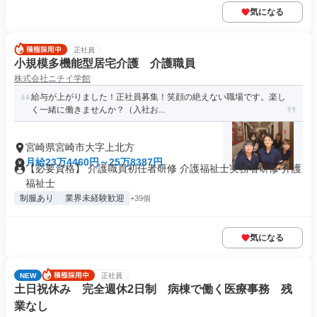
気になる
正社員
小規模多機能型居宅介護 介護職員
株式会社ニチイ学館
給与が上がりました！正社員募集！笑顔の絶えない職場です。楽し
く一緒に働きませんか？（入社お...
宮崎県宮崎市大字上北方
月給23万4460円～25万8387円
【必要資格】 介護職員初任者研修 介護福祉士実務者研修 介護
福祉士
制服あり
業界未経験歓迎
+39個
気になる
NEW
正社員
土日祝休み 完全週休2日制 病棟で働く医療事務 残
業なし