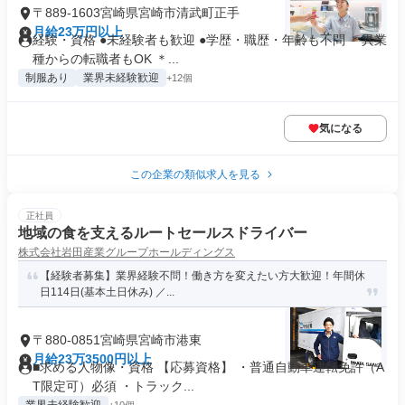
〒889-1603宮崎県宮崎市清武町正手
月給23万円以上
経験・資格 ●未経験者も歓迎 ●学歴・職歴・年齢も不問 ＊異業
種からの転職者もOK ＊...
制服あり
業界未経験歓迎
+12個
気になる
この企業の類似求人を見る
正社員
地域の食を支えるルートセールスドライバー
株式会社岩田産業グループホールディングス
【経験者募集】業界経験不問！働き方を変えたい方大歓迎！年間休
日114日(基本土日休み) ／...
〒880-0851宮崎県宮崎市港東
月給23万3500円以上
■求める人物像・資格 【応募資格】 ・普通自動車運転免許（A
T限定可）必須 ・トラック...