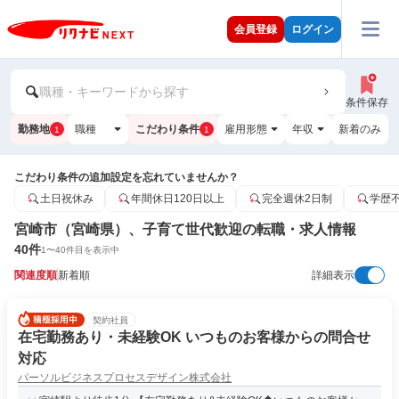
会員登録
ログイン
職種・キーワードから探す
条件保存
勤務地
職種
こだわり条件
雇用形態
年収
新着のみ
1
1
こだわり条件の追加設定を忘れていませんか？
土日祝休み
年間休日120日以上
完全週休2日制
学歴
宮崎市（宮崎県）、子育て世代歓迎の転職・求人情報
40
件
1
〜
40
件目を表示中
関連度順
新着順
詳細表示
契約社員
在宅勤務あり・未経験OK いつものお客様からの問合せ
対応
パーソルビジネスプロセスデザイン株式会社