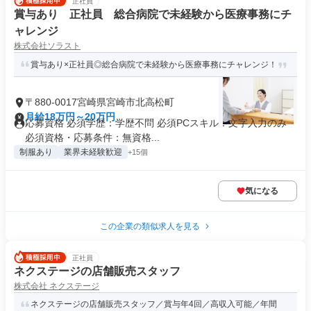
正社員
賞与あり 正社員 総合病院で未経験から医療事務にチ
ャレンジ
株式会社ソラスト
賞与あり×正社員◎総合病院で未経験から医療事務にチャレンジ！
〒880-0017宮崎県宮崎市北高松町
月給18万円～20万円
応募資格 必須学歴：学歴不問 必須PCスキル：文字入力のみ
必須資格・応募条件：無資格...
制服あり
業界未経験歓迎
+15個
気になる
この企業の類似求人を見る
正社員
ネクステージの店舗販売スタッフ
株式会社 ネクステージ
ネクステージの店舗販売スタッフ／賞与年4回／高収入可能／年間