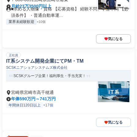
月給23万3500円以上
■求める人物像・資格 【応募資格】 経験不問、学歴不問 【必
須条件】 ・普通自動車運...
業界未経験歓迎
+10個
気になる
正社員
IT系システム開発企業にてPM・TM
SCSKニアショアシステムズ株式会社
SCSKグループ企業！福利厚生・手当充実！
宮崎県宮崎市高千穂通
年俸590万円～741万円
年間休日120日以上
+17個
気になる