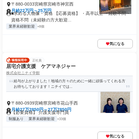
〒880-0033宮崎県宮崎市神宮西
月給22万円～25万円
■求める人物像・資格 【応募資格】 ・高卒以上 ・経験不問・
資格不問（未経験の方大歓迎...
業界未経験歓迎
+8個
気になる
正社員
居宅介護支援 ケアマネジャー
株式会社ニチイ学館
給与が上がりました！地域の方々のために一緒に頑張ってくれる方
お待ちしております！ニチイでは...
〒880-0939宮崎県宮崎市花山手西
月給27万2850円～27万7850円
【必要資格】 介護支援専門員
制服あり
業界未経験歓迎
+33個
気になる