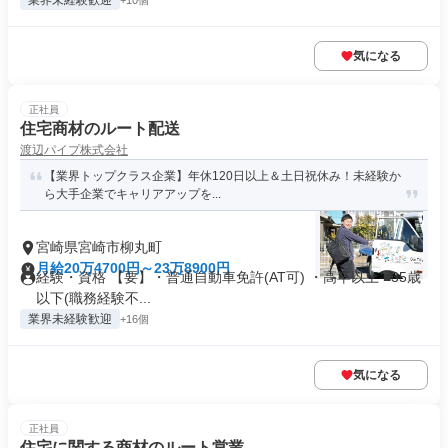
業界未経験歓迎
+10個
気になる
正社員
住宅商材のルート配送
渡辺パイプ株式会社
【業界トップクラス企業】年休120日以上＆土日祝休み！未経験か
ら大手企業でキャリアアップを...
宮崎県宮崎市柳丸町
月給20万4700円～23万8900円
経験・資格 【要】・普通自動車免許(AT可) ・高卒以上 ■35歳
以下(職務経験不...
業界未経験歓迎
+16個
気になる
正社員
住宅に関する商材のルート営業