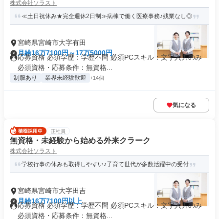
株式会社ソラスト
≪土日祝休み★完全週休2日制≫病棟で働く医療事務♪残業なし◎
宮崎県宮崎市大字有田
月給16万7100円～17万5000円
応募資格 必須学歴：学歴不問 必須PCスキル：文字入力のみ
必須資格・応募条件：無資格...
制服あり
業界未経験歓迎
+14個
気になる
正社員
無資格・未経験から始める外来クラーク
株式会社ソラスト
学校行事の休みも取得しやすい♪子育て世代が多数活躍中の受付
宮崎県宮崎市大字田吉
月給16万7100円以上
応募資格 必須学歴：学歴不問 必須PCスキル：文字入力のみ
必須資格・応募条件：無資格...