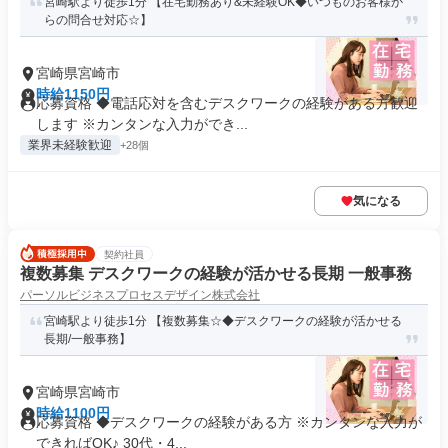
宮崎駅より徒歩1分 【在宅勤務あり&未経験OK◆いつものお客様か
らの問合せ対応☆】
宮崎県宮崎市
時給1150円
応募資格 ◆電話応対を含むデスクワークの経験がある方歓迎
します ※カンタンな入力ができ...
業界未経験歓迎
+28個
気になる
契約社員
複数募集 デスクワークの経験が活かせる長期 一般事務
パーソルビジネスプロセスデザイン株式会社
宮崎駅より徒歩1分 【複数募集☆◆デスクワークの経験が活かせる
長期/一般事務】
宮崎県宮崎市
時給1100円
応募資格 ◆デスクワークの経験がある方 ※カンタンな入力が
できればOK♪ 30代・4...