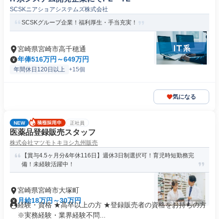
SCSKニアショアシステムズ株式会社
SCSKグループ企業！福利厚生・手当充実！
宮崎県宮崎市高千穂通
年俸516万円～649万円
年間休日120日以上
+15個
気になる
NEW
正社員
医薬品登録販売スタッフ
株式会社マツモトキヨシ九州販売
【賞与4.5ヶ月分&年休116日】週休3日制選択可！育児時短勤務完
備！未経験活躍中！
宮崎県宮崎市大塚町
月給18万円～30万円
経験・資格 ★高卒以上の方 ★登録販売者の資格をお持ちの方
※実務経験・業界経験不問...