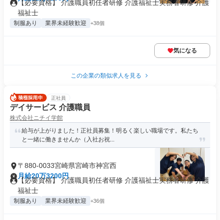
【必要資格】 介護職員初任者研修 介護福祉士実務者研修 介護
福祉士
制服あり
業界未経験歓迎
+38個
気になる
この企業の類似求人を見る
正社員
デイサービス 介護職員
株式会社ニチイ学館
給与が上がりました！正社員募集！明るく楽しい職場です。私たち
と一緒に働きませんか（入社お祝...
〒880-0033宮崎県宮崎市神宮西
月給20万3200円
【必要資格】 介護職員初任者研修 介護福祉士実務者研修 介護
福祉士
制服あり
業界未経験歓迎
+36個