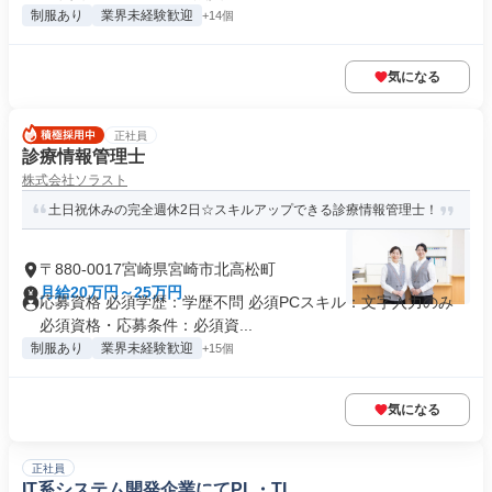
制服あり
業界未経験歓迎
+14個
気になる
正社員
診療情報管理士
株式会社ソラスト
土日祝休みの完全週休2日☆スキルアップできる診療情報管理士！
〒880-0017宮崎県宮崎市北高松町
月給20万円～25万円
応募資格 必須学歴：学歴不問 必須PCスキル：文字入力のみ
必須資格・応募条件：必須資...
制服あり
業界未経験歓迎
+15個
気になる
正社員
IT系システム開発企業にてPL・TL