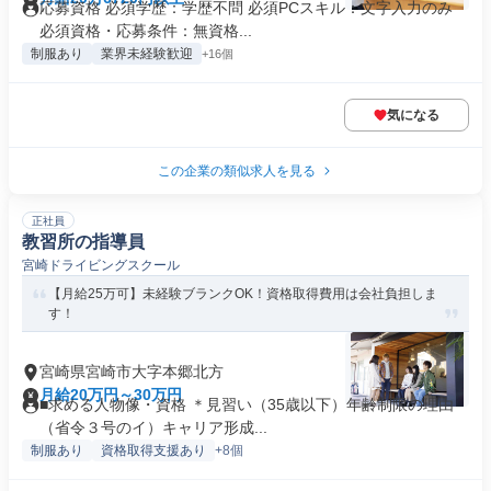
応募資格 必須学歴：学歴不問 必須PCスキル：文字入力のみ
必須資格・応募条件：無資格...
制服あり
業界未経験歓迎
+16個
気になる
この企業の類似求人を見る
正社員
教習所の指導員
宮崎ドライビングスクール
【月給25万可】未経験ブランクOK！資格取得費用は会社負担しま
す！
宮崎県宮崎市大字本郷北方
月給20万円～30万円
■求める人物像・資格 ＊見習い（35歳以下）年齢制限の理由
（省令３号のイ）キャリア形成...
制服あり
資格取得支援あり
+8個