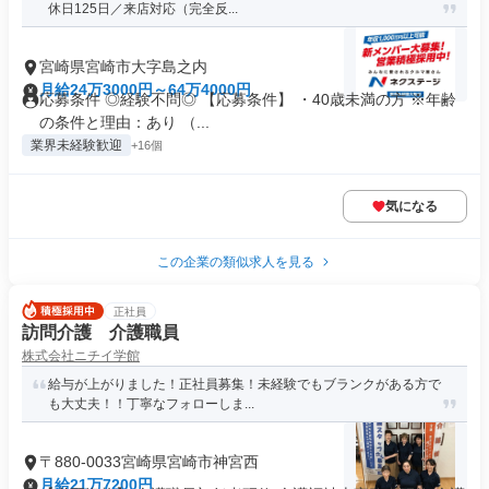
休日125日／来店対応（完全反...
宮崎県宮崎市大字島之内
月給24万3000円～64万4000円
応募条件 ◎経験不問◎ 【応募条件】 ・40歳未満の方 ※年齢
の条件と理由：あり （...
業界未経験歓迎
+16個
気になる
この企業の類似求人を見る
正社員
訪問介護 介護職員
株式会社ニチイ学館
給与が上がりました！正社員募集！未経験でもブランクがある方で
も大丈夫！！丁寧なフォローしま...
〒880-0033宮崎県宮崎市神宮西
月給21万7200円