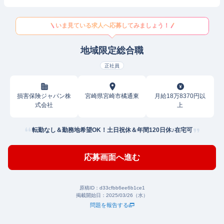
いま見ている求人へ応募してみましょう！
地域限定総合職
正社員
損害保険ジャパン株
宮崎県宮崎市橘通東
月給18万8370円以
式会社
上
転勤なし＆勤務地希望OK！土日祝休＆年間120日休♪在宅可
応募画面へ進む
原稿ID：
d33cfbb6ee6b1ce1
掲載開始日：
2025/03/26（水）
問題を報告する