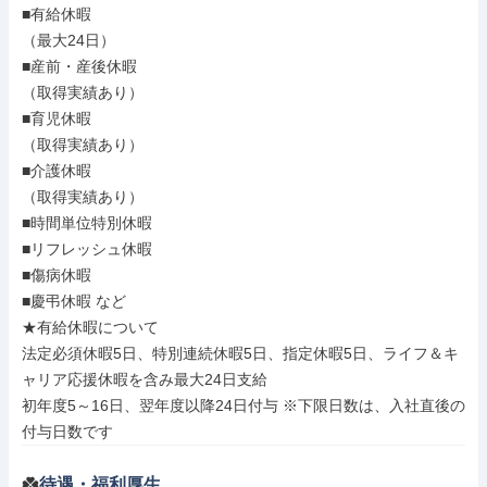
■有給休暇

（最大24日）

■産前・産後休暇

（取得実績あり）

■育児休暇

（取得実績あり）

■介護休暇

（取得実績あり）

■時間単位特別休暇

■リフレッシュ休暇

■傷病休暇

■慶弔休暇 など

★有給休暇について

法定必須休暇5日、特別連続休暇5日、指定休暇5日、ライフ＆キ
ャリア応援休暇を含み最大24日支給

初年度5～16日、翌年度以降24日付与 ※下限日数は、入社直後の
付与日数です
待遇・福利厚生