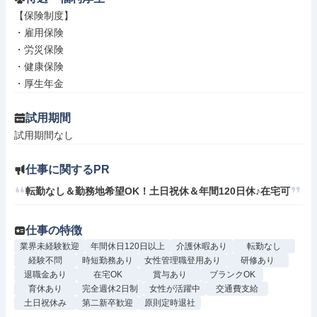
【保険制度】

・雇用保険

・労災保険

・健康保険

・厚生年金
試用期間
試用期間なし
仕事に関するPR
転勤なし＆勤務地希望OK！土日祝休＆年間120日休♪在宅可
仕事の特徴
業界未経験歓迎
年間休日120日以上
介護休暇あり
転勤なし
経験不問
時短勤務あり
女性管理職登用あり
研修あり
退職金あり
在宅OK
賞与あり
ブランクOK
育休あり
完全週休2日制
女性が活躍中
交通費支給
土日祝休み
第二新卒歓迎
原則定時退社