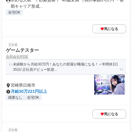
求める人材: 《 応募資格 》 40歳未満 （例外事由3号のイ・長
期キャリア形成...
在宅OK
気になる
正社員
ゲームテスター
合同会社RISE
未経験から月給30万円！あなたの部屋が職場になる！＜年間休日1
35日/ 正社員デビュー歓迎...
宮崎県日南市
月給30万221円以上
残業なし
在宅OK
気になる
正社員