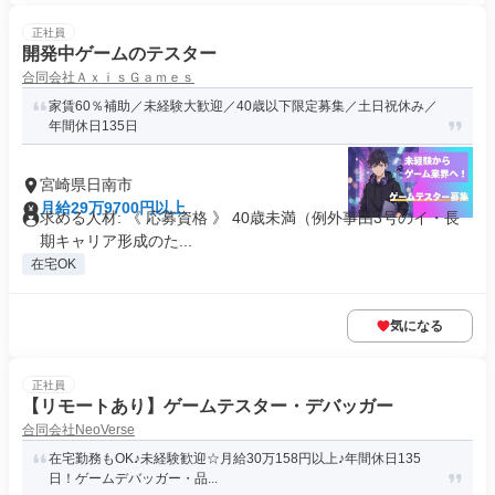
正社員
開発中ゲームのテスター
合同会社ＡｘｉｓＧａｍｅｓ
家賃60％補助／未経験大歓迎／40歳以下限定募集／土日祝休み／
年間休日135日
宮崎県日南市
月給29万9700円以上
求める人材: 《 応募資格 》 40歳未満（例外事由3号のイ・長
期キャリア形成のた...
在宅OK
気になる
正社員
【リモートあり】ゲームテスター・デバッガー
合同会社NeoVerse
在宅勤務もOK♪未経験歓迎☆月給30万158円以上♪年間休日135
日！ゲームデバッガー・品...