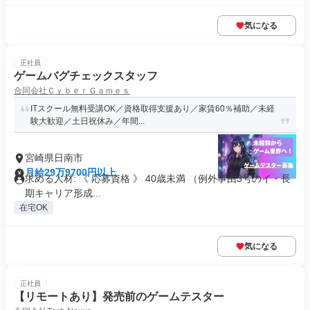
気になる
正社員
ゲームバグチェックスタッフ
合同会社ＣｙｂｅｒＧａｍｅｓ
ITスクール無料受講OK／資格取得支援あり／家賃60％補助／未経
験大歓迎／土日祝休み／年間...
宮崎県日南市
月給29万9700円以上
求める人材: 《 応募資格 》 40歳未満 （例外事由3号のイ・長
期キャリア形成...
在宅OK
気になる
正社員
【リモートあり】発売前のゲームテスター