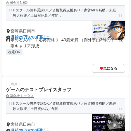
合同会社NEO
ITスクール無料受講OK／資格取得支援あり／家賃60％補助／未経
験大歓迎／土日祝休み／年間...
宮崎県日南市
月給29万9700円以上
求める人材: 《 応募資格 》 40歳未満 （例外事由3号のイ・長
期キャリア形成...
在宅OK
気になる
正社員
ゲームのテストプレイスタッフ
合同会社トータス
ITスクール無料受講OK／資格取得支援あり／家賃60％補助／未経
験大歓迎／土日祝休み／年間...
宮崎県日南市
月給29万9700円以上