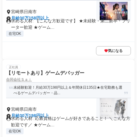
宮崎県日南市
月給30万158円以上
求める人材: 【こんな方歓迎です】 ★未経験・第二新卒・フリ
ーター歓迎 ★ゲーム...
在宅OK
気になる
正社員
【リモートあり】ゲームデバッガー
合同会社Ｓａｉ
未経験歓迎！月給30万198円以上＆年間休日135日★在宅勤務も選
べるゲームデバッガー・品...
宮崎県日南市
月給30万198円以上
求める人材: 応募資格はゲームが好きであること！ ＼こんな方
歓迎です／ ★ゲーム...
在宅OK