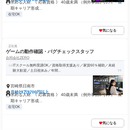
求める人材: 《 応募資格 》 40歳未満 （例外事由3号のイ・長
期キャリア形成...
在宅OK
気になる
正社員
ゲームの動作確認・バグチェックスタッフ
合同会社ZERO
ITスクール無料受講OK／資格取得支援あり／家賃60％補助／未経
験大歓迎／土日祝休み／年間...
宮崎県日南市
月給29万9700円以上
求める人材: 《 応募資格 》 40歳未満 （例外事由3号のイ・長
期キャリア形成...
在宅OK
気になる