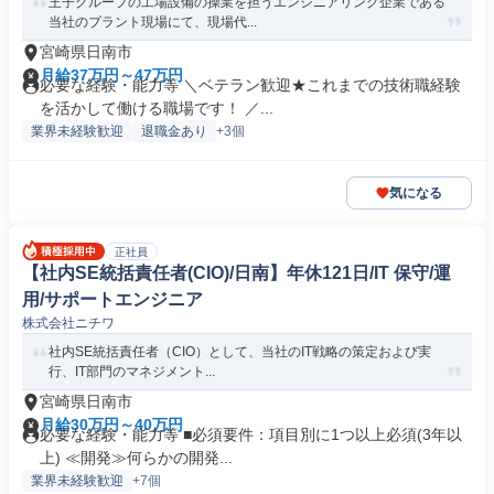
王子グループの工場設備の操業を担うエンジニアリング企業である
当社のプラント現場にて、現場代...
宮崎県日南市
月給37万円～47万円
必要な経験・能力等 ＼ベテラン歓迎★これまでの技術職経験
を活かして働ける職場です！ ／...
業界未経験歓迎
退職金あり
+3個
気になる
正社員
【社内SE統括責任者(CIO)/日南】年休121日/IT 保守/運
用/サポートエンジニア
株式会社ニチワ
社内SE統括責任者（CIO）として、当社のIT戦略の策定および実
行、IT部門のマネジメント...
宮崎県日南市
月給30万円～40万円
必要な経験・能力等 ■必須要件：項目別に1つ以上必須(3年以
上) ≪開発≫何らかの開発...
業界未経験歓迎
+7個