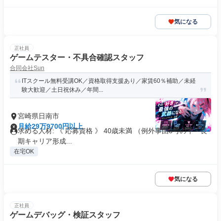
気になる
正社員
ゲームテスター・不具合確認スタッフ
合同会社Sun
ITスクール無料受講OK／資格取得支援あり／家賃60％補助／未経
験大歓迎／土日祝休み／年間...
宮崎県日南市
月給29万9700円以上
求める人材: 《 応募資格 》 40歳未満 （例外事由3号のイ・長
期キャリア形成...
在宅OK
気になる
正社員
ゲームデバッグ・検証スタッフ