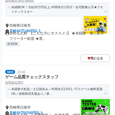
合同会社Tech Nexus
未経験OK！月給30万円以上♪年間休日135日！在宅勤務も可★クオ
リティテスター
宮崎県日南市
月給30万180円以上
求める人材: 【こんな方にオススメ♪】 ★未経験・第二新卒・
フリーター歓迎 ★普...
在宅OK
気になる
NEW
正社員
ゲーム品質チェックスタッフ
合同会社SKY
未経験大歓迎／土日祝休み／年間休日135日／ITスクール無料受講
OK／資格取得支援あり／家...
宮崎県日南市
月給29万9700円以上