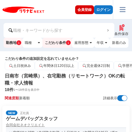
会員登録
ログイン
職種・キーワードから探す
条件保存
勤務地
職種
こだわり条件
雇用形態
年収
新着のみ
1
1
こだわり条件の追加設定を忘れていませんか？
土日祝休み
年間休日120日以上
完全週休2日制
学歴
日南市（宮崎県）、在宅勤務（リモートワーク）OKの転
職・求人情報
18
件
1
〜
18
件目を表示中
関連度順
新着順
詳細表示
NEW
正社員
ゲームデバッグスタッフ
合同会社ネオクリエイト