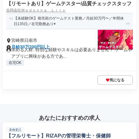
【リモートあり】ゲームテスター/品質チェックスタッフ
合同会社Ｍａｄｏｎｎａ Ｌｉｌｙ
【未経験OK】発売前のゲームテスト業務／月給30万円〜／年間休
日135日／在宅勤務あり◉
宮崎県日南市
月給30万200円以上
求める人材: 特別な経験やスキルは必要ありません！ ゲームや
アプリに興味がある方であ...
在宅OK
気になる
あなたにおすすめの求人
業務委託
【フルリモート】RIZAPの管理栄養士・保健師