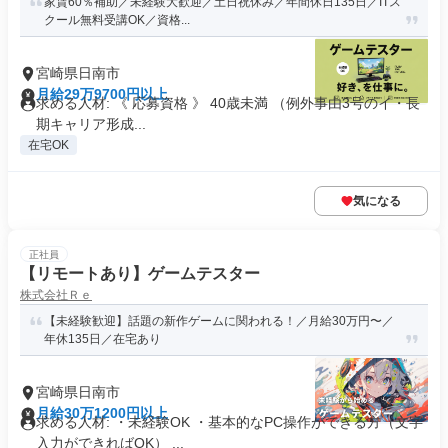
家賃60％補助／未経験大歓迎／土日祝休み／年間休日135日／ITス
クール無料受講OK／資格...
宮崎県日南市
月給29万9700円以上
求める人材: 《 応募資格 》 40歳未満 （例外事由3号のイ・長
期キャリア形成...
在宅OK
気になる
正社員
【リモートあり】ゲームテスター
株式会社Ｒｅ
【未経験歓迎】話題の新作ゲームに関われる！／月給30万円〜／
年休135日／在宅あり
宮崎県日南市
月給30万1200円以上
求める人材: ・未経験OK ・基本的なPC操作ができる方（文字
入力ができればOK） ...