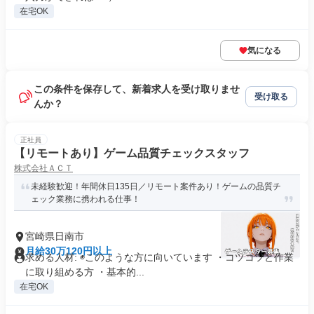
在宅OK
気になる
この条件を保存して、新着求人を受け取りませ
受け取る
んか？
正社員
【リモートあり】ゲーム品質チェックスタッフ
株式会社ＡＣＴ
未経験歓迎！年間休日135日／リモート案件あり！ゲームの品質チ
ェック業務に携われる仕事！
宮崎県日南市
月給30万120円以上
求める人材: ◉このような方に向いています ・コツコツと作業
に取り組める方 ・基本的...
在宅OK