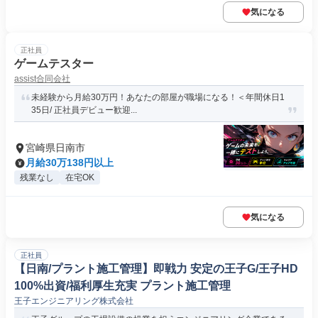
気になる
正社員
ゲームテスター
assist合同会社
未経験から月給30万円！あなたの部屋が職場になる！＜年間休日1
35日/ 正社員デビュー歓迎...
宮崎県日南市
月給30万138円以上
残業なし
在宅OK
気になる
正社員
【日南/プラント施工管理】即戦力 安定の王子G/王子HD
100%出資/福利厚生充実 プラント施工管理
王子エンジニアリング株式会社