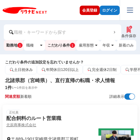
会員登録
ログイン
職種・キーワードから探す
条件保存
勤務地
職種
こだわり条件
雇用形態
年収
新着のみ
1
1
こだわり条件の追加設定を忘れていませんか？
土日祝休み
年間休日120日以上
完全週休2日制
学歴
北諸県郡（宮崎県）、直行直帰の転職・求人情報
1
件
1
〜
1
件目を表示中
関連度順
新着順
詳細表示
正社員
配合飼料のルート営業職
北辰商事株式会社
〒889-1901宮崎県北諸県郡三股町