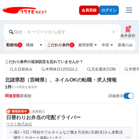
会員登録
ログイン
職種・キーワードから探す
条件保存
勤務地
職種
こだわり条件
雇用形態
年収
新着のみ
1
1
こだわり条件の追加設定を忘れていませんか？
土日祝休み
年間休日120日以上
完全週休2日制
学歴
北諸県郡（宮崎県）、ネイルOKの転職・求人情報
1
件
1
〜
1
件目を表示中
関連度順
新着順
詳細表示
業務委託
日替わりお弁当の宅配ドライバー
ワタミ株式会社
週2～5日／時短やフルタイムなど働き方自由♪主婦(夫)さん多数活
躍中！サポート体制バッチリ...