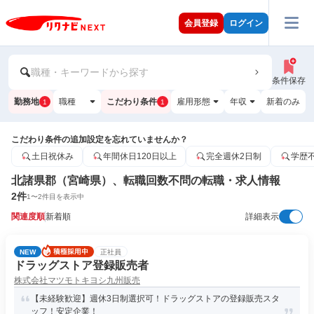
会員登録
ログイン
職種・キーワードから探す
条件保存
勤務地
職種
こだわり条件
雇用形態
年収
新着のみ
1
1
こだわり条件の追加設定を忘れていませんか？
土日祝休み
年間休日120日以上
完全週休2日制
学歴
北諸県郡（宮崎県）、転職回数不問の転職・求人情報
2
件
1
〜
2
件目を表示中
関連度順
新着順
詳細表示
NEW
正社員
ドラッグストア登録販売者
株式会社マツモトキヨシ九州販売
【未経験歓迎】週休3日制選択可！ドラッグストアの登録販売スタ
ッフ！安定企業！