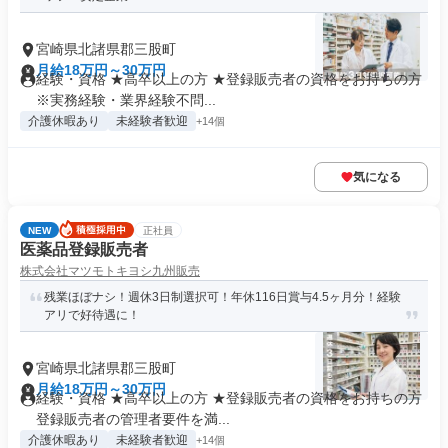
宮崎県北諸県郡三股町
月給18万円～30万円
経験・資格 ★高卒以上の方 ★登録販売者の資格をお持ちの方
※実務経験・業界経験不問...
介護休暇あり
未経験者歓迎
+14個
気になる
NEW
正社員
医薬品登録販売者
株式会社マツモトキヨシ九州販売
残業ほぼナシ！週休3日制選択可！年休116日賞与4.5ヶ月分！経験
アリで好待遇に！
宮崎県北諸県郡三股町
月給18万円～30万円
経験・資格 ★高卒以上の方 ★登録販売者の資格をお持ちの方
登録販売者の管理者要件を満...
介護休暇あり
未経験者歓迎
+14個