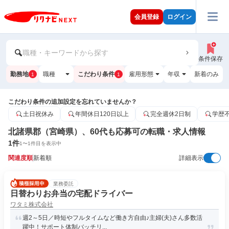
会員登録
ログイン
職種・キーワードから探す
条件保存
勤務地
職種
こだわり条件
雇用形態
年収
新着のみ
1
1
こだわり条件の追加設定を忘れていませんか？
土日祝休み
年間休日120日以上
完全週休2日制
学歴
北諸県郡（宮崎県）、60代も応募可の転職・求人情報
1
件
1
〜
1
件目を表示中
関連度順
新着順
詳細表示
業務委託
日替わりお弁当の宅配ドライバー
ワタミ株式会社
週2～5日／時短やフルタイムなど働き方自由♪主婦(夫)さん多数活
躍中！サポート体制バッチリ...