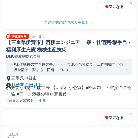
気になる
この企業の類似求人を見る
正社員
【三重県伊賀市】溶接エンジニア 寮・社宅完備/手当・
福利厚生充実 機械生産技術
DMG森精機株式会社
■工作機械の世界最大手メーカーである当社にて、工作機械向けの
板金部品に関する、切断、プレス...
三重県伊賀市
月給30万円以上
必要な経験・能力等 【いずれか必須】■板金加工・溶接のご経
験 ■アーク溶接の特別講習受...
業界未経験歓迎
+4個
気になる
正社員