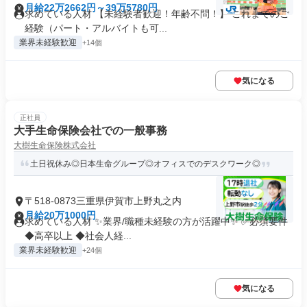
月給22万2662円～39万5780円
求めている人材 【未経験者歓迎！年齢不問！】 これまでのご
経験（パート・アルバイトも可...
業界未経験歓迎
+14個
気になる
正社員
大手生命保険会社での一般事務
大樹生命保険株式会社
土日祝休み◎日本生命グループ◎オフィスでのデスクワーク◎
〒518-0873三重県伊賀市上野丸之内
月給20万1000円
求めている人材 ✨業界/職種未経験の方が活躍中✨ ✅必須要件
◆高卒以上 ◆社会人経...
業界未経験歓迎
+24個
気になる