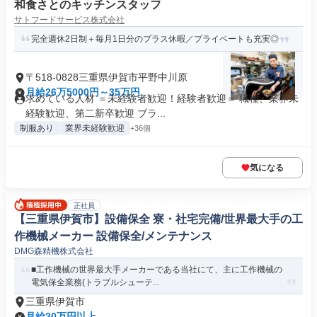
和食さとのキッチンスタッフ
サトフードサービス株式会社
完全週休2日制＋毎月1日分のプラス休暇／プライベートも充実◎
〒518-0828三重県伊賀市平野中川原
月給26万5000円～35万円
求めている人材 ＝未経験者歓迎！経験者歓迎＝ 職種、業界未
経験歓迎、第二新卒歓迎 ブラ...
制服あり
業界未経験歓迎
+36個
気になる
正社員
【三重県伊賀市】設備保全 寮・社宅完備/世界最大手の工
作機械メーカー 設備保全/メンテナンス
DMG森精機株式会社
■工作機械の世界最大手メーカーである当社にて、主に工作機械の
電気保全業務(トラブルシューテ...
三重県伊賀市
月給30万円以上