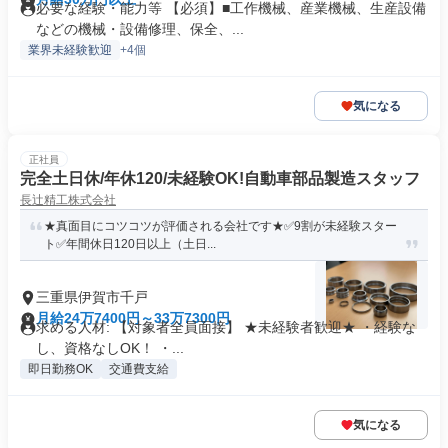
必要な経験・能力等 【必須】■工作機械、産業機械、生産設備
などの機械・設備修理、保全、...
業界未経験歓迎
+4個
気になる
正社員
完全土日休/年休120/未経験OK!自動車部品製造スタッフ
長辻精工株式会社
★真面目にコツコツが評価される会社です★✅9割が未経験スター
ト✅年間休日120日以上（土日...
三重県伊賀市千戸
月給24万7400円～33万7300円
求める人材: 【対象者全員面接】 ★未経験者歓迎★ ・経験な
し、資格なしOK！ ・...
即日勤務OK
交通費支給
気になる