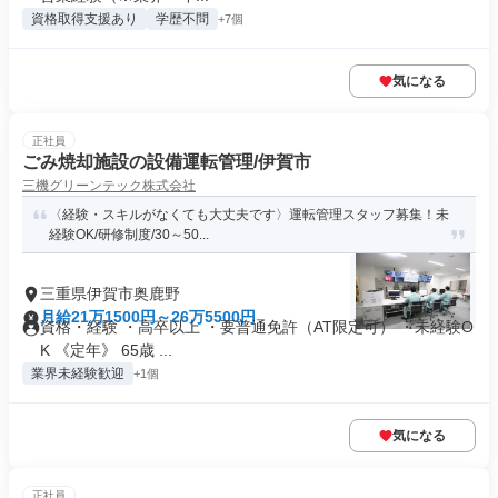
資格取得支援あり
学歴不問
+7個
気になる
正社員
ごみ焼却施設の設備運転管理/伊賀市
三機グリーンテック株式会社
〈経験・スキルがなくても大丈夫です〉運転管理スタッフ募集！未
経験OK/研修制度/30～50...
三重県伊賀市奥鹿野
月給21万1500円～26万5500円
資格・経験 ・高卒以上 ・要普通免許（AT限定可） ・未経験O
K 《定年》 65歳 ...
業界未経験歓迎
+1個
気になる
正社員