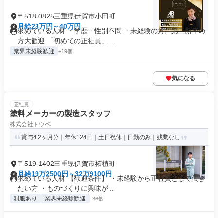
〒518-0825三重県伊賀市小田町
月給23万円～40万円
求めている人材 ・学歴・性別不問 ・未経験の方、第二新卒の
方大歓迎 「初めての正社員」...
業界未経験歓迎
+19個
気になる
正社員
塗料メーカーの製造スタッフ
株式会社トウペ
賞与4.2ヶ月分｜年休124日｜土日祝休｜日勤のみ｜残業なし
〒519-1402三重県伊賀市柘植町
月給19万2500円～32万9100円
求めている人材 【歓迎条件】 ・未経験から正社員として働き
たい方 ・ものづくりに興味が...
制服あり
業界未経験歓迎
+36個