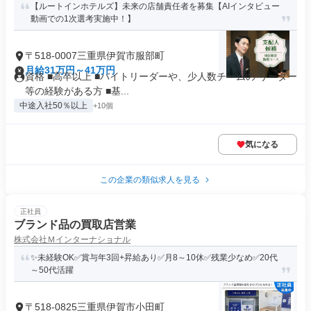
【ルートインホテルズ】未来の店舗責任者を募集【AIインタビュー
動画での1次選考実施中！】
〒518-0007三重県伊賀市服部町
月給31万円～41万円
資格 ■高卒以上 ■バイトリーダーや、少人数チームの リーダー
等の経験がある方 ■基...
中途入社50％以上
+10個
気になる
この企業の類似求人を見る
正社員
ブランド品の買取店営業
株式会社Ｍインターナショナル
✨未経験OK✅賞与年3回+昇給あり✅月8～10休✅残業少なめ✅20代
～50代活躍
〒518-0825三重県伊賀市小田町