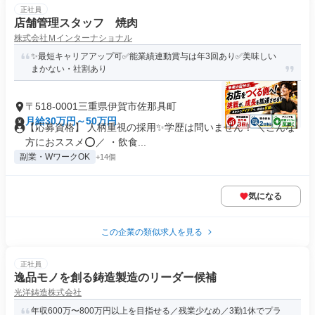
正社員
店舗管理スタッフ 焼肉
株式会社Ｍインターナショナル
✨最短キャリアアップ可✅能業績連動賞与は年3回あり✅美味しい
まかない・社割あり
〒518-0001三重県伊賀市佐那具町
月給30万円～50万円
【応募資格】 人柄重視の採用✨学歴は問いません！ ＼こんな
方におススメ⭕️／ ・飲食...
副業・WワークOK
+14個
気になる
この企業の類似求人を見る
正社員
逸品モノを創る鋳造製造のリーダー候補
光洋鋳造株式会社
年収600万〜800万円以上を目指せる／残業少なめ／3勤1休でプラ