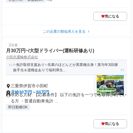
気になる
この企業の類似求人を見る
正社員
月30万円~/大型ドライバー(運転研修あり)
小田忠運輸株式会社
✨免許取得支援あり✨先輩のほどんどが異業種出身！賞与年3回/家
族手当＆退職金ありで福利厚生...
三重県伊賀市小田町
月給30万円～50万円
求める人材: 【応募条件】 以下の免許を一つでも取得されてい
る方 ・普通自動車免許 ...
即日勤務OK
気になる