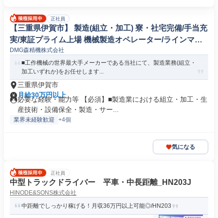
正社員
【三重県伊賀市】 製造(組立・加工) 寮・社宅完備/手当充
実/東証プライム上場 機械製造オペレーター/ラインマネ
DMG森精機株式会社
ージャー
■工作機械の世界最大手メーカーである当社にて、製造業務(組立・
加工いずれか)をお任せします...
三重県伊賀市
月給30万円以上
必要な経験・能力等 【必須】■製造業における組立・加工・生
産技術・設備保全・製造・サー...
業界未経験歓迎
+4個
気になる
正社員
中型トラックドライバー 平車・中長距離_HN203J
HINODE&SONS株式会社
中距離でしっかり稼げる！月収36万円以上可能◎/HN203