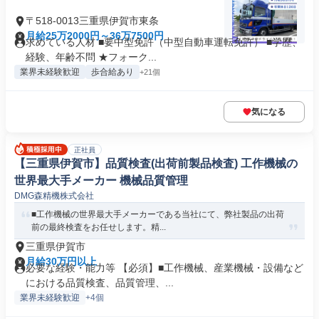
〒518-0013三重県伊賀市東条
月給25万2000円～36万7500円
求めている人材 ■要中型免許（中型自動車運転免許） ■学歴、
経験、年齢不問 ★フォーク...
業界未経験歓迎
歩合給あり
+21個
気になる
正社員
【三重県伊賀市】品質検査(出荷前製品検査) 工作機械の
世界最大手メーカー 機械品質管理
DMG森精機株式会社
■工作機械の世界最大手メーカーである当社にて、弊社製品の出荷
前の最終検査をお任せします。精...
三重県伊賀市
月給30万円以上
必要な経験・能力等 【必須】■工作機械、産業機械・設備など
における品質検査、品質管理、...
業界未経験歓迎
+4個