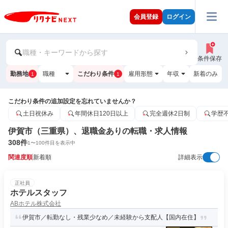
会員登録
ログイン
職種・キーワードから探す
条件保存
勤務地
職種
こだわり条件
雇用形態
年収
新着のみ
1
1
こだわり条件の追加設定を忘れていませんか？
土日祝休み
年間休日120日以上
完全週休2日制
学歴
伊賀市（三重県）、退職金ありの転職・求人情報
308
件
1
〜
100
件目を表示中
関連度順
新着順
詳細表示
正社員
ホテルスタッフ
ABホテル株式会社
伊賀市／転勤なし・残業少なめ／未経験から支配人【国内在住】