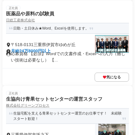
正社員
医薬品や原料の試験員
日総工産株式会社
日勤・土日休み★Word、Excelを使用します。
〒518-0131三重県伊賀市ゆめが丘
月給24万8000円以上
応募資格 【必須】Wordでの文書作成・Excelへの入力（難し
い技術は必要なし） 【...
気になる
正社員
生協向け青果セットセンターの運営スタッフ
株式会社グリーンプロセス
生協宅配を支える青果セットセンター運営のお仕事です！ 未経験
スタート歓迎！
三重県伊賀市坂之下