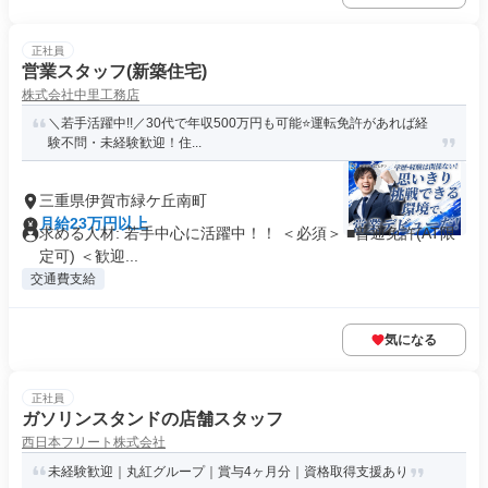
正社員
営業スタッフ(新築住宅)
株式会社中里工務店
＼若手活躍中!!／30代で年収500万円も可能⭐️運転免許があれば経
験不問・未経験歓迎！住...
三重県伊賀市緑ケ丘南町
月給23万円以上
求める人材: 若手中心に活躍中！！ ＜必須＞ ■普通免許(AT限
定可) ＜歓迎...
交通費支給
気になる
正社員
ガソリンスタンドの店舗スタッフ
西日本フリート株式会社
未経験歓迎｜丸紅グループ｜賞与4ヶ月分｜資格取得支援あり