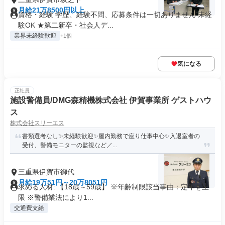
月給21万8500円以上
資格・経験 学歴、経験不問、応募条件は一切ありません 未経
験OK ★第二新卒・社会人デ...
業界未経験歓迎
+1個
気になる
正社員
施設警備員/DMG森精機株式会社 伊賀事業所 ゲストハウ
ス
株式会社スリーエス
書類選考なし✨未経験歓迎✨屋内勤務で座り仕事中心✨入退室者の
受付、警備モニターの監視など／...
三重県伊賀市御代
月給19万51円～20万8051円
求める人材: 【18歳～59歳】 ※年齢制限該当事由：定年を上
限 ※警備業法により1...
交通費支給