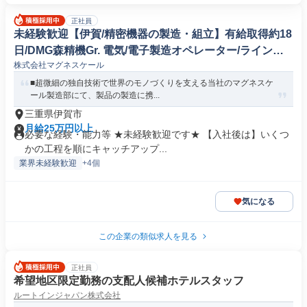
正社員
未経験歓迎【伊賀/精密機器の製造・組立】有給取得約18
日/DMG森精機Gr. 電気/電子製造オペレーター/ラインマ
株式会社マグネスケール
ネージャー
■超微細の独自技術で世界のモノづくりを支える当社のマグネスケ
ール製造部にて、製品の製造に携...
三重県伊賀市
月給25万円以上
必要な経験・能力等 ★未経験歓迎です★ 【入社後は】いくつ
かの工程を順にキャッチアップ...
業界未経験歓迎
+4個
気になる
この企業の類似求人を見る
正社員
希望地区限定勤務の支配人候補ホテルスタッフ
ルートインジャパン株式会社