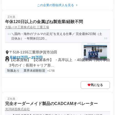
この企業の類似求人を見る
正社員
年休120日以上の金属ばね製造業/経験不問
大阪バネ工業株式会社 三重工場
＼国内・海外の“クルマの足元”を支える仕事／ 完全週休2日制（土
日休み）・年間休日120...
〒518-1155三重県伊賀市治田
月給23万円～25万円
【応募資格】 【応募条件】 ・高卒以上 ・40歳未満（例外事由
3号のイ：長期キャリア形...
制服あり
業界未経験歓迎
+17個
気になる
正社員
完全オーダーメイド製品のCADCAMオペレーター
光洋鋳造株式会社