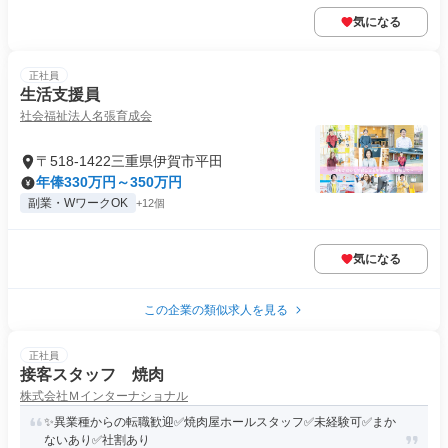
気になる
正社員
生活支援員
社会福祉法人名張育成会
〒518-1422三重県伊賀市平田
年俸330万円～350万円
副業・WワークOK
+12個
気になる
この企業の類似求人を見る
正社員
接客スタッフ 焼肉
株式会社Ｍインターナショナル
✨異業種からの転職歓迎✅焼肉屋ホールスタッフ✅未経験可✅まか
ないあり✅社割あり