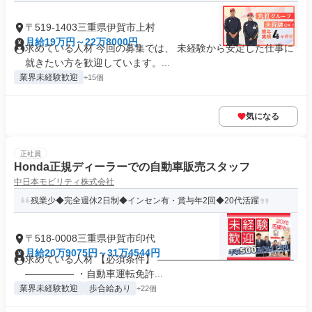
〒519-1403三重県伊賀市上村
月給19万円～22万8000円
求めている人材 今回の募集では、 未経験から安定した仕事に
就きたい方を歓迎しています。...
業界未経験歓迎
+15個
気になる
正社員
Honda正規ディーラーでの自動車販売スタッフ
中日本モビリティ株式会社
残業少◆完全週休2日制◆インセン有・賞与年2回◆20代活躍
〒518-0008三重県伊賀市印代
月給20万9075円～31万4544円
求めている人材 【必須条件】 ――――――――――――――
――――― ・自動車運転免許...
業界未経験歓迎
歩合給あり
+22個