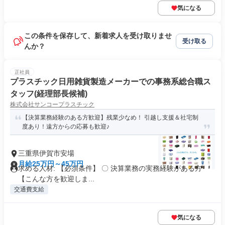
気になる
この条件を保存して、新着求人を受け取りませ
受け取る
んか？
正社員
プラスチック日用雑貨製造メーカーでの事務系総合職ス
タッフ(経理部長候補)
株式会社サンコープラスチック
【決算業務経験のある方歓迎】残業少なめ！ 引越し支援＆社宅制
度あり！遠方からの応募も歓迎♪
三重県伊賀市安場
月給25万円～45万円
求める人材: 【必須条件】 〇 決算業務の実務経験がある方
【こんな方を歓迎しま...
交通費支給
気になる