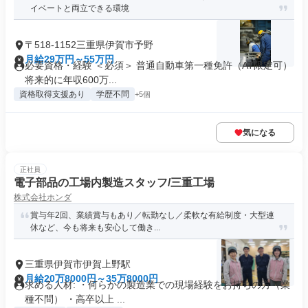
イベートと両立できる環境
〒518-1152三重県伊賀市予野
月給29万円～55万円
必要資格・経験 ＜必須＞ 普通自動車第一種免許（AT限定可）
将来的に年収600万...
資格取得支援あり
学歴不問
+5個
気になる
正社員
電子部品の工場内製造スタッフ/三重工場
株式会社ホンダ
賞与年2回、業績賞与もあり／転勤なし／柔軟な有給制度・大型連
休など、今も将来も安心して働き...
三重県伊賀市伊賀上野駅
月給20万8000円～35万8000円
求める人材: ・何らかの製造業での現場経験をお持ちの方（業
種不問） ・高卒以上 ...