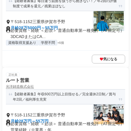
【経験者募集】毎日違う図面を扱うから飽きない！／年2回の評価
制度で成果を還元／残業ほぼなし
〒518-1152三重県伊賀市予野
月給28万5000円～55万円
必要資格・経験 ＜必須＞ 普通自動車第一種免許（AT限定可）
3DCADまたはCA...
資格取得支援あり
学歴不問
+6個
気になる
正社員
ルート営業
光洋鋳造株式会社
【経験者募集】年収600万円以上目指せる／完全週休2日制／賞与
年2回／福利厚生充実
〒518-1152三重県伊賀市予野
月給28万円～55万円
必要資格・経験 ＜必須＞ 普通自動車第一種免許（AT限定可）
営業経験（※業界・年...