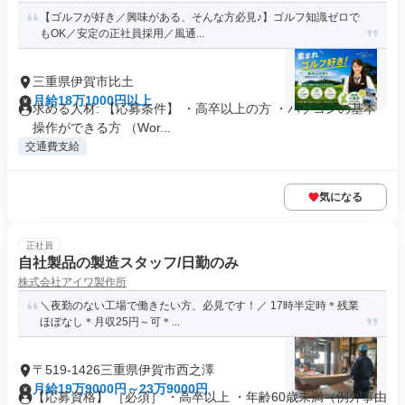
【ゴルフが好き／興味がある、そんな方必見♪】ゴルフ知識ゼロで
もOK／安定の正社員採用／風通...
三重県伊賀市比土
月給18万1000円以上
求める人材: 【応募条件】 ・高卒以上の方 ・パソコンの基本
操作ができる方 （Wor...
交通費支給
気になる
正社員
自社製品の製造スタッフ/日勤のみ
株式会社アイワ製作所
＼夜勤のない工場で働きたい方、必見です！／ 17時半定時＊残業
ほぼなし＊月収25円～可＊...
〒519-1426三重県伊賀市西之澤
月給19万9000円～23万9000円
【応募資格】 ［必須］ ・高卒以上 ・年齢60歳未満（例外事由