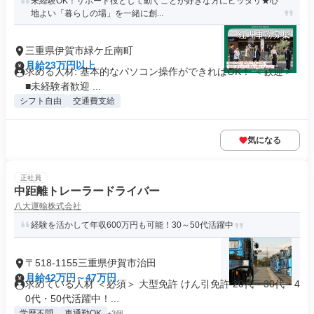
未経験OK！サポート役として動くことが好きな方にピッタリ★心
地よい「暮らしの場」を一緒に創...
三重県伊賀市緑ケ丘南町
月給23万円以上
求める人材: 基本的なパソコン操作ができればOK！ ＜歓迎＞
■未経験者歓迎 ...
シフト自由
交通費支給
気になる
正社員
中距離トレーラードライバー
八大運輸株式会社
経験を活かして年収600万円も可能！30～50代活躍中
〒518-1155三重県伊賀市治田
月給42万円～47万円
求めている人材 ＜必須＞ 大型免許 けん引免許 20代・30代・4
0代・50代活躍中！...
学歴不問
車通勤OK
+3個