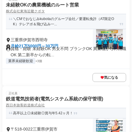
未経験OKの農業機械のルート営業
株式会社東海近畿クボタ
＼CMでおなじみkubotaのグループ会社／要運転免許（AT限定O
K）テレアポ＆飛び込み一...
三重県伊賀市西明寺
月給21万5000円～30万円
資格・経験 未経験OK 男女不問 ブランクOK 異業種からの転職
OK 第二新卒からの転...
業界未経験歓迎
+3個
気になる
正社員
鉄道電気技術者(電気システム系統の保守管理)
西日本旅客鉄道株式会社
高卒以上◎未経験◎賞与年5.42ヶ月！
〒518-0022三重県伊賀市