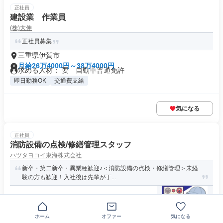
正社員
建設業 作業員
(株)大伸
正社員募集
三重県伊賀市
月給26万4000円～38万4000円
求める人材： 要 自動車普通免許
即日勤務OK
交通費支給
気になる
正社員
消防設備の点検/修繕管理スタッフ
ハツタヨコイ東海株式会社
新卒・第二新卒・異業種歓迎♪＜消防設備の点検・修繕管理＞未経
験の方も歓迎！入社後は先輩が丁...
三重県伊賀市服部町
月給21万円～30万円
ホーム
オファー
気になる
求める人材: ◆長期キャリア形成を目的とした募集 （例外事由