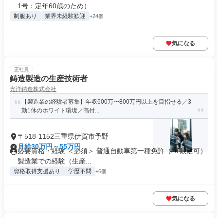
1号：定年60歳のため）...
制服あり
業界未経験歓迎
+24個
気になる
正社員
鋳造製造の生産技術者
光洋鋳造株式会社
【製造業の経験者募集】年収600万〜800万円以上を目指せる／3
勤1休のホワイト環境／高付...
〒518-1152三重県伊賀市予野
月給30万円～55万円
必要資格・経験 ＜必須＞ 普通自動車第一種免許（AT限定可）
製造業での経験（生産...
資格取得支援あり
学歴不問
+6個
気になる