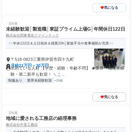
気になる
正社員
未経験歓迎│製造職│東証プライム上場G│年間休日122日
株式会社関東電化ファインテック
年休122日＆土日祝休＆残業20h│家族手当や食事補助が充実
〒518-0823三重県伊賀市四十九町
月給21万円～30万円
求めている人材 【学歴・経験・年齢不問】 ★業界・職種未経
験・第二新卒も歓迎！ ＼こ...
制服あり
業界未経験歓迎
+29個
気になる
正社員
地域に愛される工務店の経理事務
株式会社中里工務店