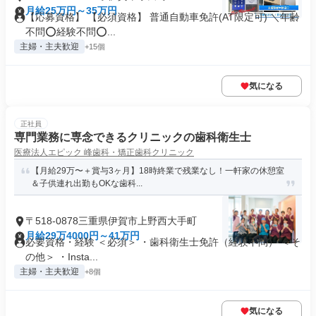
月給25万円～35万円
【応募資格】 【必須資格】 普通自動車免許(AT限定可) ＼年齢
不問⭕️経験不問⭕️...
主婦・主夫歓迎
+15個
気になる
正社員
専門業務に専念できるクリニックの歯科衛生士
医療法人エピック 峰歯科・矯正歯科クリニック
【月給29万〜＋賞与3ヶ月】18時終業で残業なし！一軒家の休憩室
＆子供連れ出勤もOKな歯科...
〒518-0878三重県伊賀市上野西大手町
月給29万4000円～41万円
必要資格・経験 ＜必須＞ ・歯科衛生士免許（経験不問） ＜そ
の他＞ ・Insta...
主婦・主夫歓迎
+8個
気になる