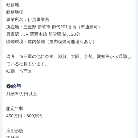
勤務地

勤務地①

事業所名：伊賀事業所

所在地：三重県 伊賀市 御代201番地（車通勤可）

最寄駅：JR 関西本線 新堂駅 徒歩20分

喫煙環境：屋内禁煙（屋内喫煙可能場所あり）

備考：※三重の他に奈良、滋賀、大阪、京都、愛知等から通勤し
ている社員もいます。

転勤：当面無
給与
月給30万円以上

想定年収

450万円～800万円

雇用形態
