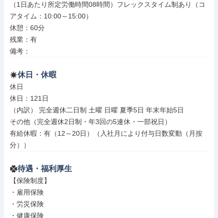
（1日あたり所定労働時間08時間）フレックスタイム制あり（コ
アタイム：10:00～15:00）

休憩：60分

残業：有

備考：
休日・休暇
休日

休日：121日

（内訳） 完全週休二日制 土曜 日曜 夏季5日 年末年始5日

その他（完全週休2日制・年3回の5連休・一部祝日）

有給休暇：有（12～20日）（入社月により付与日数変動（月按
分））
待遇・福利厚生
【保険制度】

・雇用保険

・労災保険

・健康保険
