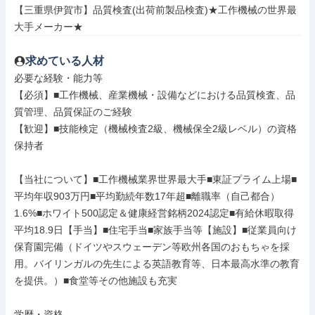
【三重県伊賀市】品質検査(出荷前製品検査)★工作機械の世界最
大手メーカー★
求めている人材
必要な経験・能力等

【必須】■工作機械、産業機械・設備などにおける品質検査、品
質管理、品質保証のご経験

【歓迎】■技能検定（機械検査2級、機械保全2級レベル）の資格
保持者

【当社について】■工作機械業界世界最大手■東証プライム上場■
平均年収903万円■平均勤続年数17年超■離職率（自己都合）
1.6%■ホワイト500認定＆健康経営銘柄2024認定■有給休暇取得
平均18.9日【手当】■住宅手当■家族手当等【施設】■従業員向け
保育園完備（ドイツやスウェーデン等欧州各国のおもちゃを採
用。バイリンガルの先生による英語教育等、日本最高水準の教育
を提供。）■食堂等その他施設も充実

学歴・資格
