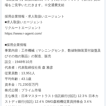
場をご見学いただきます。※交通費支給

採用企業情報・求人取扱いエージェント

■求人取扱いエージェント

リクルートエージェント

https://www.r-agent.com/

■採用企業情報

事業内容：工作機械（マシニングセンタ、数値制御装置付旋盤及
びその他の製品）の製造、販売

設立：1948年10月

代表者：代表取締役社長 森 雅彦

従業員数：13,951人

平均年齢：43.1歳

資本金：71,230百万円

株式公開：プライム市場

主な株主：日本マスタートラスト信託銀行(信託) 12.3％ 日本カ
ストディ銀行(信託) 12.4％ DMG森精機従業員持株会 3.4％
