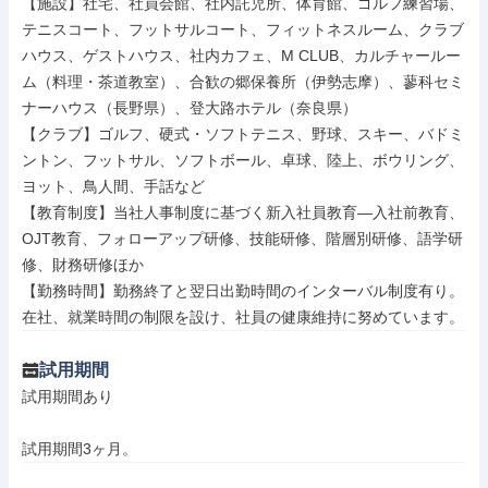
【施設】社宅、社員会館、社内託児所、体育館、ゴルフ練習場、
テニスコート、フットサルコート、フィットネスルーム、クラブ
ハウス、ゲストハウス、社内カフェ、M CLUB、カルチャールー
ム（料理・茶道教室）、合歓の郷保養所（伊勢志摩）、蓼科セミ
ナーハウス（長野県）、登大路ホテル（奈良県）

【クラブ】ゴルフ、硬式・ソフトテニス、野球、スキー、バドミ
ントン、フットサル、ソフトボール、卓球、陸上、ボウリング、
ヨット、鳥人間、手話など

【教育制度】当社人事制度に基づく新入社員教育―入社前教育、
OJT教育、フォローアップ研修、技能研修、階層別研修、語学研
修、財務研修ほか

【勤務時間】勤務終了と翌日出勤時間のインターバル制度有り。
在社、就業時間の制限を設け、社員の健康維持に努めています。
試用期間
試用期間あり

試用期間3ヶ月。