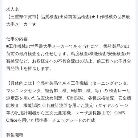
求人名

【三重県伊賀市】品質検査(出荷前製品検査)★工作機械の世界最
大手メーカー★

仕事の内容

■工作機械の世界最大手メーカーである当社にて、弊社製品の出
荷前の最終検査をお任せします。精度検査/機能検査/安全検査/外
観検査など、お客様先への不具合流出の防止、前工程への不具合
再発防止を推進します。

【具体的には】◇弊社製品である工作機械（ターニングセンタ、
マシニングセンタ、複合加工機、5軸加工機、等）の 検査レーザ
測定器を用いた位置決め測定、切削試験、各種規格検査、安全機
能検査、機能試験 ◇各種計測器を用いた測定（ダイヤルゲージ
等の汎用計測器から三次元測定機、レーザ測長器まで）◇MS 
Officeを用いた標準書・チェックシートの作成

募集職種
