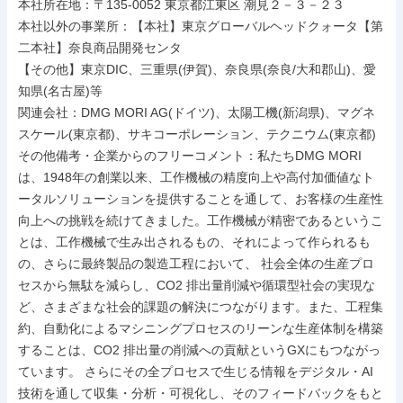
本社所在地：〒135-0052 東京都江東区 潮見２－３－２３

本社以外の事業所：【本社】東京グローバルヘッドクォータ【第
二本社】奈良商品開発センタ

【その他】東京DIC、三重県(伊賀)、奈良県(奈良/大和郡山)、愛
知県(名古屋)等

関連会社：DMG MORI AG(ドイツ)、太陽工機(新潟県)、マグネ
スケール(東京都)、サキコーポレーション、テクニウム(東京都)

その他備考・企業からのフリーコメント：私たちDMG MORI
は、1948年の創業以来、工作機械の精度向上や高付加価値なト
ータルソリューションを提供することを通して、お客様の生産性
向上への挑戦を続けてきました。工作機械が精密であるというこ
とは、工作機械で生み出されるもの、それによって作られるも
の、さらに最終製品の製造工程において、 社会全体の生産プロ
セスから無駄を減らし、CO2 排出量削減や循環型社会の実現な
ど、さまざまな社会的課題の解決につながります。また、工程集
約、自動化によるマシニングプロセスのリーンな生産体制を構築
することは、CO2 排出量の削減への貢献というGXにもつながっ
ています。 さらにその全プロセスで生じる情報をデジタル・AI
技術を通して収集・分析・可視化し、そのフィードバックをもと