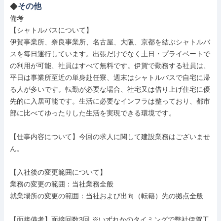
その他
備考

【シャトルバスについて】

伊賀事業所、奈良事業所、名古屋、大阪、京都を結ぶシャトルバ
スを毎日運行しています。出張だけでなく土日・プライベートで
の利用が可能、社員はすべて無料です。伊賀で勤務する社員は、
平日は事業所至近の単身赴任寮、週末はシャトルバスで自宅に帰
る人が多いです。転勤が必要な場合、社宅又は借り上げ住宅に優
先的に入居可能です。生活に必要なインフラは整っており、都市
部に比べてゆったりした生活を実現できる環境です。

【仕事内容について】今回の求人に関して建設業務はございませ
ん。

【入社後の変更範囲について】

業務の変更の範囲：当社業務全般

就業場所の変更の範囲：当社および出向（転籍）先の拠点全般

【面接備考】面接回数3回 ※いずれかのタイミングで弊社伊賀工