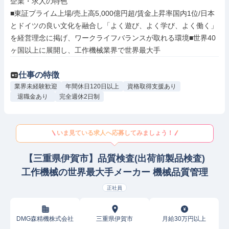
企業・求人の特色

■東証プライム上場/売上高5,000億円超/賃金上昇率国内1位/日本
とドイツの良い文化を融合し「よく遊び、よく学び、よく働く」
を経営理念に掲げ、ワークライフバランスが取れる環境■世界40
ヶ国以上に展開し、工作機械業界で世界最大手
仕事の特徴
業界未経験歓迎
年間休日120日以上
資格取得支援あり
退職金あり
完全週休2日制
いま見ている求人へ応募してみましょう！
【三重県伊賀市】品質検査(出荷前製品検査)
工作機械の世界最大手メーカー 機械品質管理
正社員
DMG森精機株式会社
三重県伊賀市
月給30万円以上