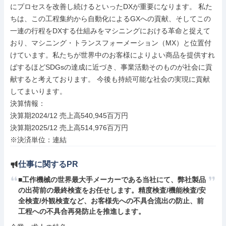
にプロセスを改善し続けるといったDXが重要になります。 私た
ちは、この工程集約から自動化によるGXへの貢献、そしてこの
一連の行程をDXする仕組みをマシニングにおける革命と捉えて
おり、マシニング・トランスフォーメーション（MX）と位置付
けています。私たちが世界中のお客様によりよい商品を提供すれ
ばするほどSDGsの達成に近づき、事業活動そのものが社会に貢
献すると考えております。 今後も持続可能な社会の実現に貢献
してまいります。

決算情報：

決算期2024/12 売上高540,945百万円

決算期2025/12 売上高514,976百万円

※決済単位：連結
仕事に関するPR
■工作機械の世界最大手メーカーである当社にて、弊社製品
の出荷前の最終検査をお任せします。精度検査/機能検査/安
全検査/外観検査など、お客様先への不具合流出の防止、前
工程への不具合再発防止を推進します。