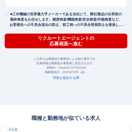
■工作機械の世界最大手メーカーである当社にて、弊社製品の出荷前の
最終検査をお任せします。精度検査/機能検査/安全検査/外観検査など、
お客様先への不具合流出の防止、前工程への不具合再発防止を推進しま
す。
リクルートエージェントの
応募画面へ進む
この求人は職業紹介事業者による紹介案件です。
応募情報は職業紹介事業者に送信されます。
原稿ID：
c6adc67127551184
掲載開始日：
2025/07/25（金）
問題を報告する
職種と勤務地が似ている求人
正社員