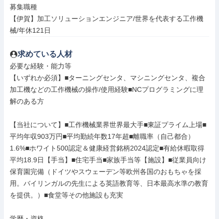
募集職種

【伊賀】加工ソリューションエンジニア/世界を代表する工作機
械/年休121日
求めている人材
必要な経験・能力等

【いずれか必須】■ターニングセンタ、マシニングセンタ、複合
加工機などの工作機械の操作/使用経験■NCプログラミングに理
解のある方

【当社について】■工作機械業界世界最大手■東証プライム上場■
平均年収903万円■平均勤続年数17年超■離職率（自己都合）
1.6%■ホワイト500認定＆健康経営銘柄2024認定■有給休暇取得
平均18.9日【手当】■住宅手当■家族手当等【施設】■従業員向け
保育園完備（ドイツやスウェーデン等欧州各国のおもちゃを採
用。バイリンガルの先生による英語教育等、日本最高水準の教育
を提供。）■食堂等その他施設も充実

学歴・資格
