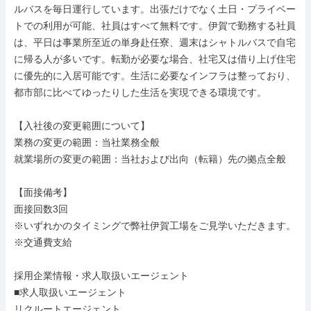
ルバスを毎日運行しています。出張だけでなく土日・プライベー
トでの利用が可能、社員はすべて無料です。伊賀で勤務する社員
は、平日は事業所至近の単身赴任寮、週末はシャトルバスで自宅
に帰る人が多いです。転勤が必要な場合、社宅又は借り上げ住宅
に優先的に入居可能です。生活に必要なインフラは整っており、
都市部に比べてゆったりした生活を実現できる環境です。

【入社後の変更範囲について】

業務の変更の範囲：当社業務全般

就業場所の変更の範囲：当社および出向（転籍）先の拠点全般

【面接備考】

面接回数3回

※いずれかのタイミングで弊社伊賀工場をご見学いただきます。

※交通費支給

採用企業情報・求人取扱いエージェント

■求人取扱いエージェント

リクルートエージェント
