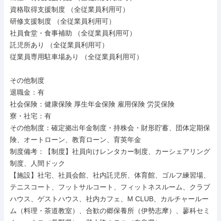
資格取得支援制度 （全従業員利用可）

研修支援制度 （全従業員利用可）

社員食堂・食事補助 （全従業員利用可）

託児所あり （全従業員利用可）

従業員専用駐車場あり （全従業員利用可）

その他制度

退職金：有

社会保険：健康保険 厚生年金保険 雇用保険 労災保険

寮・社宅：有

その他制度：確定拠出年金制度・持株会・財形貯蓄、団体定期保
険、オートローン、教育ローン、育英年金

制度備考：【制度】社員向けレンタカー制度、カーシェアリング
制度、人間ドック

【施設】社宅、社員会館、社内託児所、体育館、ゴルフ練習場、
テニスコート、フットサルコート、フィットネスルーム、クラブ
ハウス、ゲストハウス、社内カフェ、M CLUB、カルチャールー
ム（料理・茶道教室）、合歓の郷保養所（伊勢志摩）、蓼科セミ