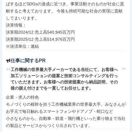
ばするほどSDGsの達成に近づき、事業活動そのものが社会に貢
献すると考えております。 今後も持続可能な社会の実現に貢献
してまいります。

決算情報：

決算期2024/12 売上高540,945百万円

決算期2025/12 売上高514,976百万円

※決済単位：連結
仕事に関するPR
工作機械の世界最大手メーカーである当社にて、お客様へ
加工ソリューションの提案と技術コンサルティングを行っ
ていただきます。お客様への技術提案から納品説明、その
後の据え付けまでを一貫してお任せします。
企業・求人の特色

モノづくりの根幹を担う工作機械業界の世界最大手。みなさんが
お手元で毎日触れるスマートフォンやドアノブ・蛇口など

小さなものから、自動車・鉄道・飛行機といった乗り物まで当社
の製品とサービスからつくり出されています。