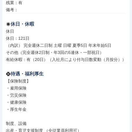
残業：有

備考：
休日・休暇
休日

休日：121日

（内訳） 完全週休二日制 土曜 日曜 夏季5日 年末年始5日

その他（完全週休2日制・年3回の5連休・一部祝日）

有給休暇：有（20日）（入社月により付与日数変動（月按分））
待遇・福利厚生
【保険制度】

・雇用保険

・労災保険

・健康保険

・厚生年金

制度、設備

出産・育児支援制度 （全従業員利用可）
