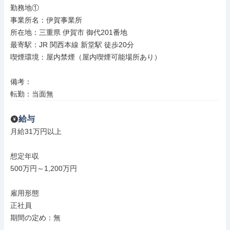
勤務地①

事業所名：伊賀事業所

所在地：三重県 伊賀市 御代201番地

最寄駅：JR 関西本線 新堂駅 徒歩20分

喫煙環境：屋内禁煙（屋内喫煙可能場所あり）

備考：

転勤：当面無
給与
月給31万円以上

想定年収

500万円～1,200万円

雇用形態

正社員

期間の定め：無
