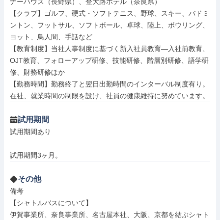
ナーハウス（長野県）、登大路ホテル（奈良県）

【クラブ】ゴルフ、硬式・ソフトテニス、野球、スキー、バドミ
ントン、フットサル、ソフトボール、卓球、陸上、ボウリング、
ヨット、鳥人間、手話など

【教育制度】当社人事制度に基づく新入社員教育―入社前教育、
OJT教育、フォローアップ研修、技能研修、階層別研修、語学研
修、財務研修ほか

【勤務時間】勤務終了と翌日出勤時間のインターバル制度有り。
在社、就業時間の制限を設け、社員の健康維持に努めています。
試用期間
試用期間あり

試用期間3ヶ月。
その他
備考

【シャトルバスについて】

伊賀事業所、奈良事業所、名古屋本社、大阪、京都を結ぶシャト