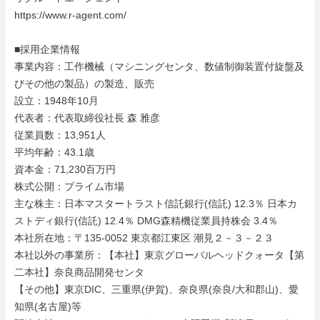
https://www.r-agent.com/

■採用企業情報

事業内容：工作機械（マシニングセンタ、数値制御装置付旋盤及
びその他の製品）の製造、販売

設立：1948年10月

代表者：代表取締役社長 森 雅彦

従業員数：13,951人

平均年齢：43.1歳

資本金：71,230百万円

株式公開：プライム市場

主な株主：日本マスタートラスト信託銀行(信託) 12.3％ 日本カ
ストディ銀行(信託) 12.4％ DMG森精機従業員持株会 3.4％

本社所在地：〒135-0052 東京都江東区 潮見２－３－２３

本社以外の事業所：【本社】東京グローバルヘッドクォータ【第
二本社】奈良商品開発センタ

【その他】東京DIC、三重県(伊賀)、奈良県(奈良/大和郡山)、愛
知県(名古屋)等
