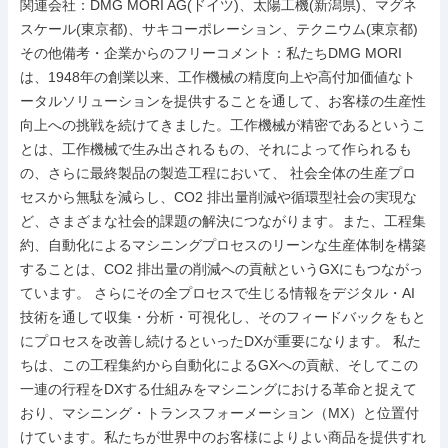
関連会社：DMG MORI AG(ドイツ)、太陽工機(新潟県)、マグネ
スケール(東京都)、サキコーポレーション、テクニウム(東京都)

その他備考・企業からのフリーコメント：私たちDMG MORI
は、1948年の創業以来、工作機械の精度向上や高付加価値なト
ータルソリューションを提供することを通して、お客様の生産性
向上への挑戦を続けてきました。工作機械が精密であるというこ
とは、工作機械で生み出されるもの、それによって作られるも
の、さらに最終製品の製造工程において、 社会全体の生産プロ
セスから無駄を減らし、CO2 排出量削減や循環型社会の実現な
ど、さまざまな社会的課題の解決につながります。また、工程集
約、自動化によるマシニングプロセスのリーンな生産体制を構築
することは、CO2 排出量の削減への貢献というGXにもつながっ
ています。 さらにその全プロセスで生じる情報をデジタル・AI
技術を通して収集・分析・可視化し、そのフィードバックをもと
にプロセスを改善し続けるといったDXが重要になります。 私た
ちは、この工程集約から自動化によるGXへの貢献、そしてこの
一連の行程をDXする仕組みをマシニングにおける革命と捉えて
おり、マシニング・トランスフォーメーション（MX）と位置付
けています。私たちが世界中のお客様によりよい商品を提供すれ