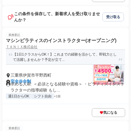
この条件を保存して、新着求人を受け取りませ
受け取る
んか？
業務委託
マシンピラティスのインストラクター(オープニング)
ＴＡＮＩＸ株式会社
【1日1クラスからOK！】これまでの経験を活かして、即戦力とし
て活躍しませんか？予定が立て...
三重県伊賀市平野西町
完全歩合制
求める人材: ＜必須となる経験や資格＞ ・ピラティスインスト
ラクターの指導経験 もし...
週1日からOK
シフト自由
+1個
気になる
業務委託