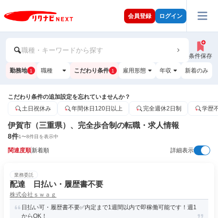
会員登録
ログイン
職種・キーワードから探す
条件保存
勤務地
職種
こだわり条件
雇用形態
年収
新着のみ
1
1
こだわり条件の追加設定を忘れていませんか？
土日祝休み
年間休日120日以上
完全週休2日制
学歴
伊賀市（三重県）、完全歩合制の転職・求人情報
8
件
1
〜
8
件目を表示中
関連度順
新着順
詳細表示
業務委託
配達 日払い・履歴書不要
株式会社ｓｗａｇ
日払い可・履歴書不要✅内定まで1週間以内で即稼働可能です！週1
からOK！