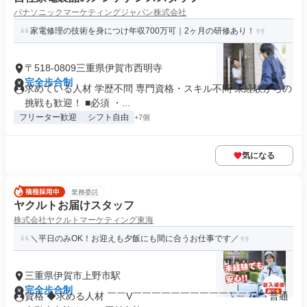
パナソニックマーケティングジャパン株式会社
家電修理の技術を身につけ年収700万可｜2ヶ月の研修あり！
〒518-0809三重県伊賀市西明寺
完全歩合制
求めている人材 学歴不問 専門資格・スキル不問 未経験からの
挑戦も歓迎！ ■必須 ・...
フリーター歓迎
シフト自由
+7個
気になる
業務委託
ヤクルトお届けスタッフ
株式会社ヤクルトマーケティング東海
＼平日のみOK！お迎えも夕飯にも間に合うお仕事です／
三重県伊賀市上野市駅
完全歩合制
資格 ◆求める人材 ￣￣V￣￣￣￣￣￣￣￣￣￣￣￣￣￣ 普通