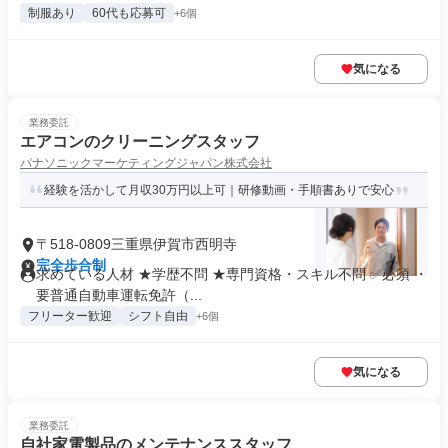
制服あり
60代も応募可
+6個
気になる
業務委託
エアコンのクリーニングスタッフ
パナソニックマーケティングジャパン株式会社
経験を活かして月収30万円以上可｜研修動画・手順書ありで安心
〒518-0809三重県伊賀市西明寺
完全歩合制
求めている人材 ★学歴不問 ★専門資格・スキル不問 ✅必須 ・
要普通自動車運転免許（...
フリーター歓迎
シフト自由
+6個
気になる
業務委託
自社家電製品のメンテナンススタッフ