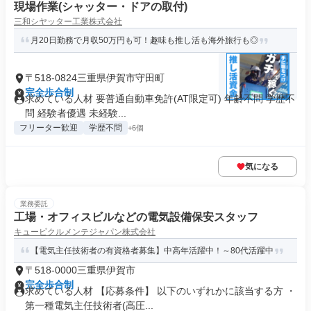
現場作業(シャッター・ドアの取付)
三和シヤッター工業株式会社
月20日勤務で月収50万円も可！趣味も推し活も海外旅行も◎
〒518-0824三重県伊賀市守田町
完全歩合制
求めている人材 要普通自動車免許(AT限定可) 年齢不問 学歴不
問 経験者優遇 未経験...
フリーター歓迎
学歴不問
+6個
気になる
業務委託
工場・オフィスビルなどの電気設備保安スタッフ
キュービクルメンテジャパン株式会社
【電気主任技術者の有資格者募集】中高年活躍中！～80代活躍中
〒518-0000三重県伊賀市
完全歩合制
求めている人材 【応募条件】 以下のいずれかに該当する方 ・
第一種電気主任技術者(高圧...