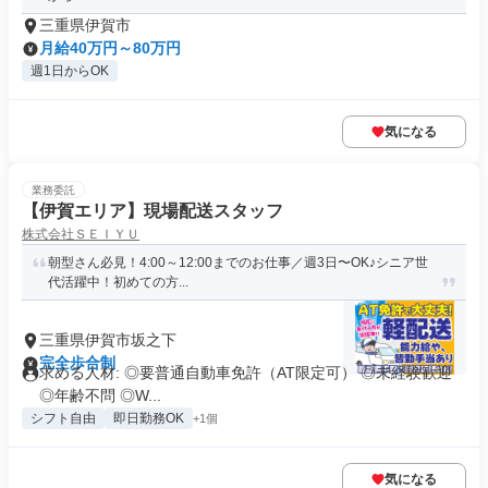
三重県伊賀市
月給40万円～80万円
週1日からOK
気になる
業務委託
【伊賀エリア】現場配送スタッフ
株式会社ＳＥＩＹＵ
朝型さん必見！4:00～12:00までのお仕事／週3日〜OK♪シニア世
代活躍中！初めての方...
三重県伊賀市坂之下
完全歩合制
求める人材: ◎要普通自動車免許（AT限定可） ◎未経験歓迎
◎年齢不問 ◎W...
シフト自由
即日勤務OK
+1個
気になる