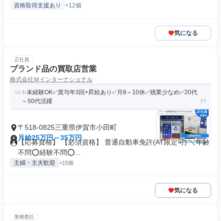
資格取得支援あり
+12個
気になる
正社員
ブランド品の買取店営業
株式会社Ｍインターナショナル
✨未経験OK✅賞与年3回+昇給あり✅月8～10休✅残業少なめ✅20代
～50代活躍
〒518-0825三重県伊賀市小田町
月給25万円～35万円
【応募資格】 【必須資格】 普通自動車免許(AT限定可) ＼年齢
不問⭕️経験不問⭕️...
主婦・主夫歓迎
+15個
気になる
業務委託