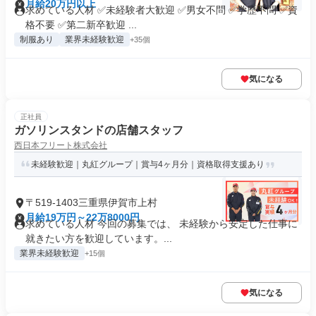
月給20万円以上
求めている人材 ✅未経験者大歓迎 ✅男女不問 ✅学歴不問 ✅資
格不要 ✅第二新卒歓迎 ...
制服あり
業界未経験歓迎
+35個
気になる
正社員
ガソリンスタンドの店舗スタッフ
西日本フリート株式会社
未経験歓迎｜丸紅グループ｜賞与4ヶ月分｜資格取得支援あり
〒519-1403三重県伊賀市上村
月給19万円～22万8000円
求めている人材 今回の募集では、 未経験から安定した仕事に
就きたい方を歓迎しています。...
業界未経験歓迎
+15個
気になる