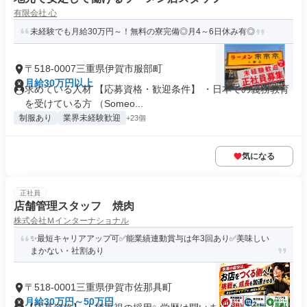
有限会社 心
未経験でも月給30万円～！無料の寮完備◎月4～6日休み有◎
〒518-0007三重県伊賀市服部町
月給30万円以上
求めている人材 【応募資格・歓迎条件】 ・日本での義務教育
を受けている方 （Someo...
制服あり
業界未経験歓迎
+23個
気になる
正社員
店舗管理スタッフ 焼肉
株式会社Ｍインターナショナル
✨最短キャリアアップ可✅能業績連動賞与は年3回あり✅美味しい
まかない・社割あり
〒518-0001三重県伊賀市佐那具町
月給30万円～50万円