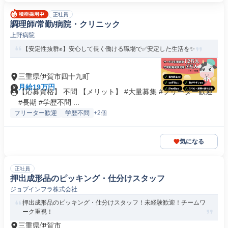
正社員
調理師/常勤/病院・クリニック
上野病院
【安定性抜群✊️】安心して長く働ける職場で✅️安定した生活を✨
三重県伊賀市四十九町
月給19万円
【応募資格】 不問 【メリット】 #大量募集 #フリーター歓迎
#長期 #学歴不問 ...
フリーター歓迎
学歴不問
+2個
気になる
正社員
押出成形品のピッキング・仕分けスタッフ
ジョブインフラ株式会社
押出成形品のピッキング・仕分けスタッフ！未経験歓迎！チームワ
ーク重視！
三重県伊賀市