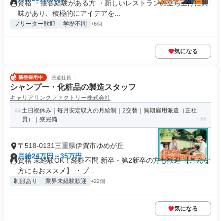
資格 ・接客経験がある方 ・新しいレストランの立ち上げに興
味があり、積極的にアイデアを...
フリーター歓迎
学歴不問
+6個
気になる
派遣社員
シャンプー・化粧品の製造スタッフ
キャリアリンクファクトリー株式会社
土日祝休み｜毎月安定収入の月給制｜2交替｜無期雇用派遣（正社
員）｜寮完備
〒518-0131三重県伊賀市ゆめが丘
月給24万円～35万円
資格 未経験OK！経験不問 新卒・第2新卒の方も歓迎 【こんな
方にもおススメ】 ・プ...
制服あり
業界未経験歓迎
+22個
気になる