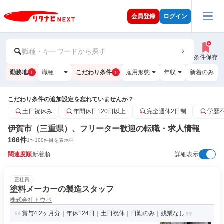
会員登録
ログイン
職種・キーワードから探す
条件保存
勤務地
職種
こだわり条件
雇用形態
年収
新着のみ
1
1
こだわり条件の追加設定を忘れていませんか？
土日祝休み
年間休日120日以上
完全週休2日制
学歴
伊賀市（三重県）、フリーター歓迎の転職・求人情報
166
件
1
〜
100
件目を表示中
関連度順
新着順
詳細表示
正社員
塗料メーカーの製造スタッフ
株式会社トウペ
賞与4.2ヶ月分｜年休124日｜土日祝休｜日勤のみ｜残業なし