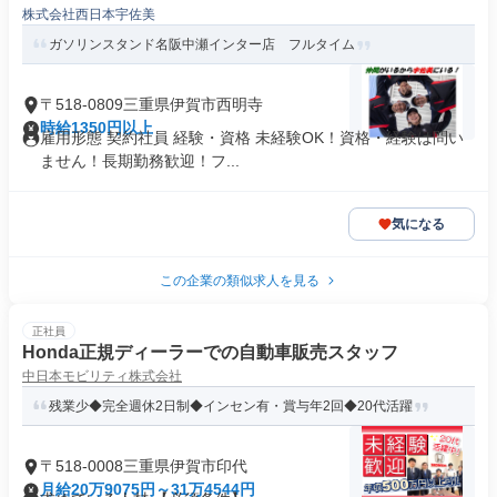
株式会社西日本宇佐美
ガソリンスタンド名阪中瀬インター店 フルタイム
〒518-0809三重県伊賀市西明寺
時給1350円以上
雇用形態 契約社員 経験・資格 未経験OK！資格・経験は問い
ません！長期勤務歓迎！フ...
気になる
この企業の類似求人を見る
正社員
Honda正規ディーラーでの自動車販売スタッフ
中日本モビリティ株式会社
残業少◆完全週休2日制◆インセン有・賞与年2回◆20代活躍
〒518-0008三重県伊賀市印代
月給20万9075円～31万4544円