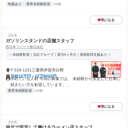
制服あり
業界未経験歓迎
+10個
気になる
正社員
ガソリンスタンドの店舗スタッフ
西日本フリート株式会社
未経験歓迎｜丸紅グループ｜賞与4ヶ月分｜資格取得支援あり
〒518-1151三重県伊賀市白樫
月給19万円～22万8000円
求めている人材 今回の募集では、 未経験から安定した仕事に
就きたい方を歓迎しています。...
業界未経験歓迎
+15個
気になる
正社員
地元で安定して働けるラーメン店スタッフ