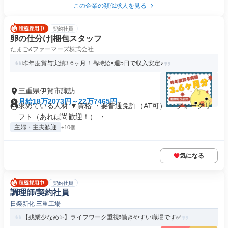
この企業の類似求人を見る
契約社員
卵の仕分け|梱包スタッフ
たまご&ファーマーズ株式会社
昨年度賞与実績3.6ヶ月！高時給×週5日で収入安定♪
三重県伊賀市諏訪
月給18万2073円～22万7465円
求めている人材 ▼資格 ・要普通免許（AT可） ・フォークリ
フト（あれば尚歓迎！） ・...
主婦・主夫歓迎
+10個
気になる
契約社員
調理師/契約社員
日榮新化 三重工場
【残業少なめ✨】ライフワーク重視❗️働きやすい職場です✅️