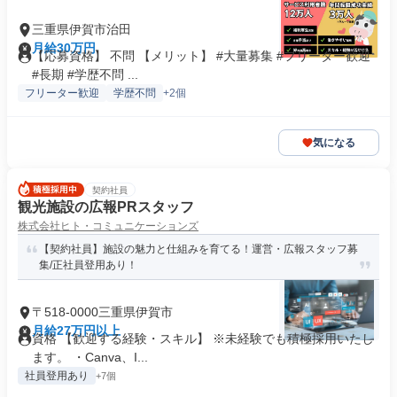
三重県伊賀市治田
月給30万円
【応募資格】 不問 【メリット】 #大量募集 #フリーター歓迎
#長期 #学歴不問 ...
フリーター歓迎
学歴不問
+2個
気になる
契約社員
観光施設の広報PRスタッフ
株式会社ヒト・コミュニケーションズ
【契約社員】施設の魅力と仕組みを育てる！運営・広報スタッフ募
集/正社員登用あり！
〒518-0000三重県伊賀市
月給27万円以上
資格 【歓迎する経験・スキル】 ※未経験でも積極採用いたし
ます。 ・Canva、I...
社員登用あり
+7個