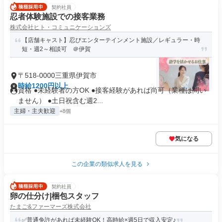
契約社員
忍者体験施設での接客業務
株式会社ヒト・コミュニケーションズ
【店舗キャスト】忍びエンターテインメント施設／レギュラー・時
短・週2～相談可 ＠伊賀
〒518-0000三重県伊賀市
時給1200円以上
資格 ●未経験者の方OK ●接客経験があれば尚可（業種は問い
ません） ●土日祝含む週2...
主婦・主夫歓迎
+8個
気になる
この企業の類似求人を見る
契約社員
卵の仕分け|梱包スタッフ
たまご&ファーマーズ株式会社
✅普通免許があれば未経験OK！高時給×週5日で収入安定♪