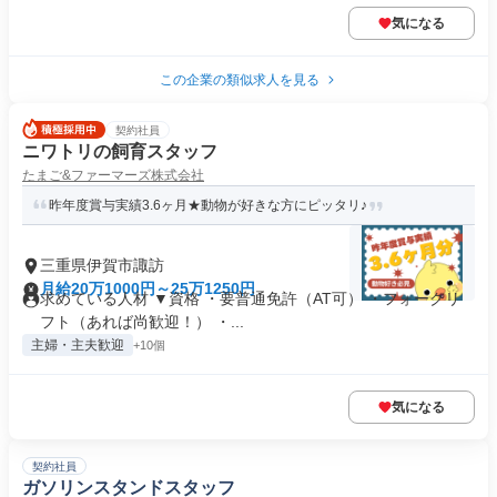
気になる
この企業の類似求人を見る
契約社員
ニワトリの飼育スタッフ
たまご&ファーマーズ株式会社
昨年度賞与実績3.6ヶ月★動物が好きな方にピッタリ♪
三重県伊賀市諏訪
月給20万1000円～25万1250円
求めている人材 ▼資格 ・要普通免許（AT可） ・フォークリ
フト（あれば尚歓迎！） ・...
主婦・主夫歓迎
+10個
気になる
契約社員
ガソリンスタンドスタッフ