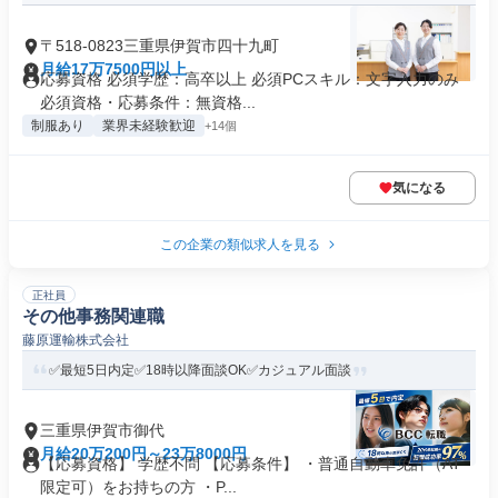
〒518-0823三重県伊賀市四十九町
月給17万7500円以上
応募資格 必須学歴：高卒以上 必須PCスキル：文字入力のみ
必須資格・応募条件：無資格...
制服あり
業界未経験歓迎
+14個
気になる
この企業の類似求人を見る
正社員
その他事務関連職
藤原運輸株式会社
✅最短5日内定✅18時以降面談OK✅カジュアル面談
三重県伊賀市御代
月給20万200円～23万8000円
【応募資格】 学歴不問 【応募条件】 ・普通自動車免許（AT
限定可）をお持ちの方 ・P...