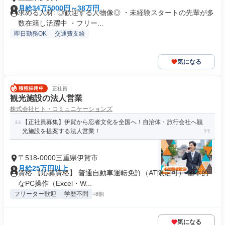
月給34万5000円～38万円
求める人材: ◎歓迎する人物像◎ ・未経験スタートの先輩が多
数在籍し活躍中 ・フリー...
即日勤務OK
交通費支給
気になる
正社員
観光施設の法人営業
株式会社ヒト・コミュニケーションズ
【正社員募集】伊賀から忍者文化を全国へ！自治体・旅行会社へ観
光施設を提案する法人営業！
〒518-0000三重県伊賀市
月給25万円以上
資格 【応募資格】 普通自動車運転免許（AT限定可） 基本的
なPC操作（Excel・W...
フリーター歓迎
学歴不問
+8個
気になる