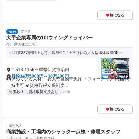
気になる
NEW
正社員
大手企業専属の10tウイングドライバー
今川運送株式会社
月収38万円以上も可／賞与年2／土日祝休み／大型連休取得OK
〒518-1155三重県伊賀市治田
月給34万5000円～38万200円
求めている人材 ・要大型自動車免許 ・フォークリフト免許所
持尚可 ※資格取得支援制度...
制服あり
資格取得支援あり
+15個
気になる
業務委託
商業施設・工場内のシャッター点検・修理スタッフ
三和シヤッター工業株式会社