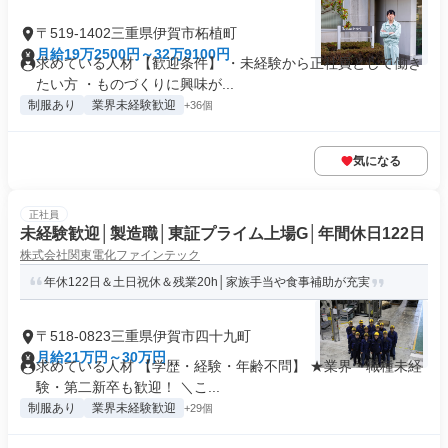
〒519-1402三重県伊賀市柘植町
月給19万2500円～32万9100円
求めている人材 【歓迎条件】 ・未経験から正社員として働き
たい方 ・ものづくりに興味が...
制服あり
業界未経験歓迎
+36個
気になる
正社員
未経験歓迎│製造職│東証プライム上場G│年間休日122日
株式会社関東電化ファインテック
年休122日＆土日祝休＆残業20h│家族手当や食事補助が充実
〒518-0823三重県伊賀市四十九町
月給21万円～30万円
求めている人材 【学歴・経験・年齢不問】 ★業界・職種未経
験・第二新卒も歓迎！ ＼こ...
制服あり
業界未経験歓迎
+29個