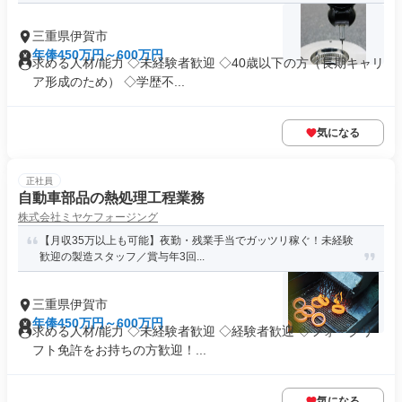
三重県伊賀市
年俸450万円～600万円
求める人材/能力 ◇未経験者歓迎 ◇40歳以下の方（長期キャリ
ア形成のため） ◇学歴不...
気になる
正社員
自動車部品の熱処理工程業務
株式会社ミヤケフォージング
【月収35万以上も可能】夜勤・残業手当でガッツリ稼ぐ！未経験
歓迎の製造スタッフ／賞与年3回...
三重県伊賀市
年俸450万円～600万円
求める人材/能力 ◇未経験者歓迎 ◇経験者歓迎 ◇フォークリ
フト免許をお持ちの方歓迎！...
気になる