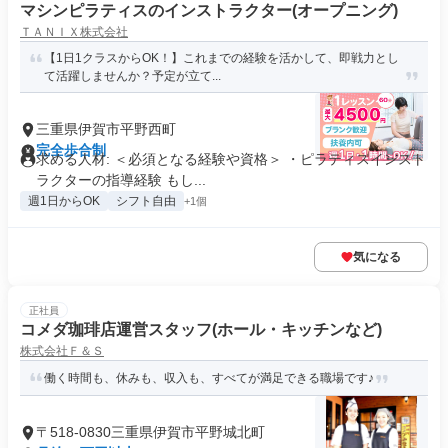
マシンピラティスのインストラクター(オープニング)
ＴＡＮＩＸ株式会社
【1日1クラスからOK！】これまでの経験を活かして、即戦力とし
て活躍しませんか？予定が立て...
三重県伊賀市平野西町
完全歩合制
求める人材: ＜必須となる経験や資格＞ ・ピラティスインスト
ラクターの指導経験 もし...
週1日からOK
シフト自由
+1個
気になる
正社員
コメダ珈琲店運営スタッフ(ホール・キッチンなど)
株式会社Ｆ＆Ｓ
働く時間も、休みも、収入も、すべてが満足できる職場です♪
〒518-0830三重県伊賀市平野城北町