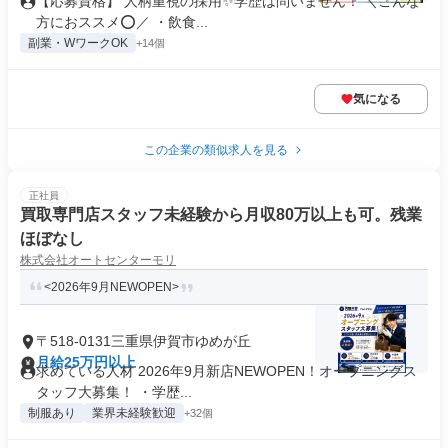
【応募資格】 人柄重視の採用✨学歴は問いません！ ＼こんな
方におススメ⭕️／ ・飲食...
副業・WワークOK
+14個
気になる
この企業の類似求人を見る
正社員
買取専門店スタッフ未経験から月収80万以上も可。残業
ほぼなし
株式会社オートセンターモリ
<2026年9月NEWOPEN>
〒518-0131三重県伊賀市ゆめが丘
月給25万円以上
求めている人材 2026年9月新店NEWOPEN！オープニングス
タッフ大募集！ ・学歴...
制服あり
業界未経験歓迎
+32個