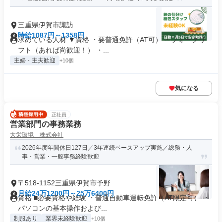
三重県伊賀市諏訪
時給1087円～1358円
求めている人材 ▼資格 ・要普通免許（AT可） ・フォークリ
フト（あれば尚歓迎！） ・...
主婦・主夫歓迎
+10個
気になる
正社員
営業部門の事務業務
大栄環境 株式会社
2026年度年間休日127日／3年連続ベースアップ実施／総務・人
事・営業・一般事務経験歓迎
〒518-1152三重県伊賀市予野
月給24万1200円～25万6400円
資格 ■必要資格や経験 ・普通自動車運転免許（AT限定可） ・
パソコンの基本操作および...
制服あり
業界未経験歓迎
+10個