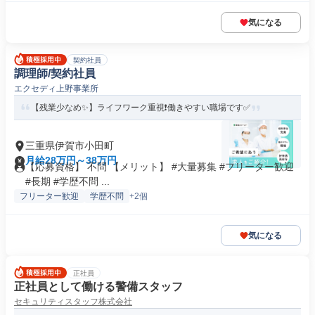
気になる
契約社員
調理師/契約社員
エクセディ上野事業所
【残業少なめ✨】ライフワーク重視❗️働きやすい職場です✅️
三重県伊賀市小田町
月給28万円～38万円
【応募資格】 不問 【メリット】 #大量募集 #フリーター歓迎
#長期 #学歴不問 ...
フリーター歓迎
学歴不問
+2個
気になる
正社員
正社員として働ける警備スタッフ
セキュリティスタッフ株式会社