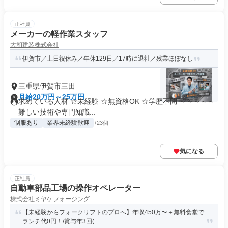
正社員
メーカーの軽作業スタッフ
大和建装株式会社
伊賀市／土日祝休み／年休129日／17時に退社／残業ほぼなし
三重県伊賀市三田
月給20万円～25万円
求めている人材 ☆未経験 ☆無資格OK ☆学歴不問 ～～～～～
難しい技術や専門知識...
制服あり
業界未経験歓迎
+23個
気になる
正社員
自動車部品工場の操作オペレーター
株式会社ミヤケフォージング
【未経験からフォークリフトのプロへ】年収450万〜＋無料食堂で
ランチ代0円！/賞与年3回(...