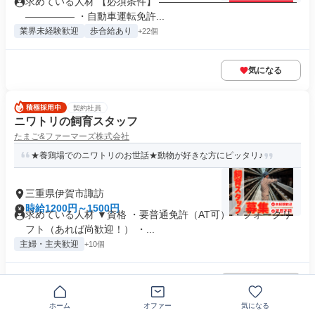
求めている人材 【必須条件】 ――――――――――――――
――――― ・自動車運転免許...
業界未経験歓迎
歩合給あり
+22個
気になる
契約社員
ニワトリの飼育スタッフ
たまご&ファーマーズ株式会社
★養鶏場でのニワトリのお世話★動物が好きな方にピッタリ♪
三重県伊賀市諏訪
時給1200円～1500円
求めている人材 ▼資格 ・要普通免許（AT可） ・フォークリ
フト（あれば尚歓迎！） ・...
主婦・主夫歓迎
+10個
気になる
ホーム
オファー
気になる