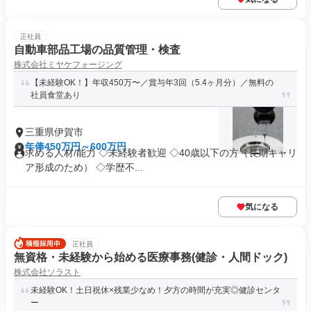
正社員
自動車部品工場の品質管理・検査
株式会社ミヤケフォージング
【未経験OK！】年収450万〜／賞与年3回（5.4ヶ月分）／無料の
社員食堂あり
三重県伊賀市
年俸450万円～600万円
求める人材/能力 ◇未経験者歓迎 ◇40歳以下の方（長期キャリ
ア形成のため） ◇学歴不...
気になる
正社員
無資格・未経験から始める医療事務(健診・人間ドック)
株式会社ソラスト
未経験OK！土日祝休×残業少なめ！夕方の時間が充実◎健診センタ
ー