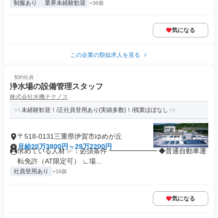
制服あり
業界未経験歓迎
+36個
気になる
この企業の類似求人を見る
契約社員
浄水場の設備管理スタッフ
株式会社水機テクノス
未経験歓迎！/正社員登用あり(実績多数)！/残業ほぼなし
〒518-0131三重県伊賀市ゆめが丘
月給20万3800円～29万2200円
求めている人材 ✅：必須条件 ━━━━━━━ ◆普通自動車運
転免許（AT限定可） ∟場...
社員登用あり
+16個
気になる