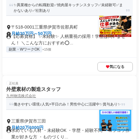
✨異業種からの転職歓迎✅焼肉屋キッチンスタッフ✅未経験可✅ま
かないあり✅社割あり
〒518-0001三重県伊賀市佐那具町
月給30万円～50万円
【応募資格】 ✨未経験✨ 人柄重視の採用！学歴は問いませ
ん！ ＼こんな方におすすめ⭕...
副業・WワークOK
+15個
気になる
正社員
外壁素材の製造スタッフ
九州物流株式会社
働きやすい環境♪人気×平日のみ！男性中心に活躍中✨賞与あり✨
三重県伊賀市三田
月給20万6000円
求めている人材 ・未経験OK ・学歴・経験不問 ・コツコツ作
業が好きな方 ・ものづくり...