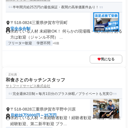
半年間月給25万円の最低保証・夜間の高単価案件あり！
〒518-0824三重県伊賀市守田町
完全歩合制
求めている人材 未経験OK！ 何らかの現場職・職人経験がある
方は歓迎（ジャンル不問） ...
フリーター歓迎
学歴不問
+6個
気になる
正社員
和食さとのキッチンスタッフ
サトフードサービス株式会社
完全週休2日制＋毎月1日分のプラス休暇／プライベートも充実◎
〒518-0828三重県伊賀市平野中川原
月給26万5000円～35万円
求めている人材 ＝未経験者歓迎！経験者歓迎＝ 職種、業界未
経験歓迎、第二新卒歓迎 ブラ...