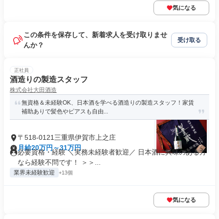
気になる
この条件を保存して、新着求人を受け取りませ
受け取る
んか？
正社員
酒造りの製造スタッフ
株式会社大田酒造
無資格＆未経験OK、日本酒を学べる酒造りの製造スタッフ！家賃
補助ありで髪色やピアスも自由...
〒518-0121三重県伊賀市上之庄
月給20万円～31万円
必要資格・経験 ＼実務未経験者歓迎／ 日本酒に興味のある方
なら経験不問です！ ＞＞...
業界未経験歓迎
+13個
気になる