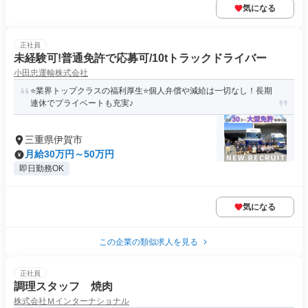
気になる
正社員
未経験可!普通免許で応募可/10tトラックドライバー
小田忠運輸株式会社
⭐業界トップクラスの福利厚生⭐個人弁償や減給は一切なし！長期
連休でプライベートも充実♪
三重県伊賀市
月給30万円～50万円
即日勤務OK
気になる
この企業の類似求人を見る
正社員
調理スタッフ 焼肉
株式会社Ｍインターナショナル