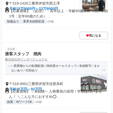
〒519-1426三重県伊賀市西之澤
月給19万9000円～23万9000円
【応募資格】 ［必須］ ・高卒以上 ・年齢60歳未満（例外事由
1号：定年60歳のため）...
制服あり
業界未経験歓迎
+24個
気になる
正社員
接客スタッフ 焼肉
株式会社Ｍインターナショナル
✨異業種からの転職歓迎✅焼肉屋ホールスタッフ✅未経験可✅まか
ないあり✅社割あり
〒518-0001三重県伊賀市佐那具町
月給30万円～50万円
【応募資格】 ✨未経験✨ 人柄重視の採用！学歴は問いませ
ん！ ＼こんな方におすすめ⭕...
副業・WワークOK
+15個